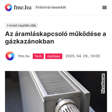
fmc.hu
Fehérvár összeköt
1 évnél régebbi cikk
Az áramláskapcsoló működése a
gázkazánokban
fmc.hu
·
·
2025. 04. 29., 10:05
Tech
építőipar
hiroskazan