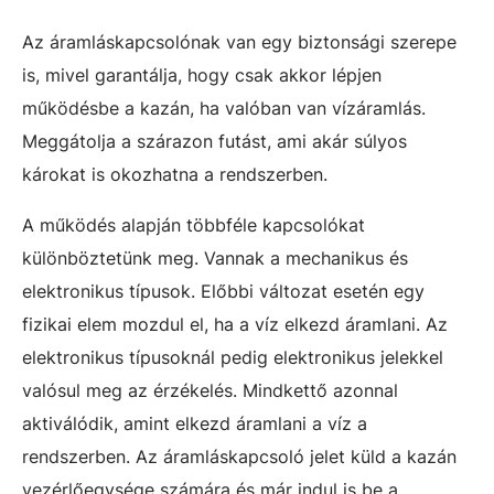
Az áramláskapcsolónak van egy biztonsági szerepe
is, mivel garantálja, hogy csak akkor lépjen
működésbe a kazán, ha valóban van vízáramlás.
Meggátolja a szárazon futást, ami akár súlyos
károkat is okozhatna a rendszerben.
A működés alapján többféle kapcsolókat
különböztetünk meg. Vannak a mechanikus és
elektronikus típusok. Előbbi változat esetén egy
fizikai elem mozdul el, ha a víz elkezd áramlani. Az
elektronikus típusoknál pedig elektronikus jelekkel
valósul meg az érzékelés. Mindkettő azonnal
aktiválódik, amint elkezd áramlani a víz a
rendszerben. Az áramláskapcsoló jelet küld a kazán
vezérlőegysége számára és már indul is be a