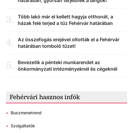
határában, gyorsan terjednek a lángok!
Több lakó már el kellett hagyja otthonát, a
3
.
házak felé terjed a tűz Fehérvár határában
Az összefogás erejével oltották el a Fehérvár
4
.
határában tomboló tüzet!
Bevezetik a pénteki munkarendet az
5
.
önkormányzati intézményeknél és cégeknél
Fehérvári hasznos infók
•
Buszmenetrend
•
Szolgáltatók