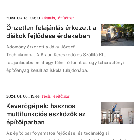
2024. 06. 18., 09:10
Oktatás
,
építőipar
Önzetlen felajánlás érkezett a
diákok fejlődése érdekében
Adomány érkezett a Jáky József
Technikumba. A Braun Kereskedő és Szállító Kft.
felajánlásából mint egy félmillió forint és egy teherautónyi
építőanyag került az iskola tulajdonába.
2024. 01. 05., 19:44
Tech
,
építőipar
Keverőgépek: hasznos
multifunkciós eszközök az
építőiparban
Az építőipar folyamatos fejlődése, és technológiai