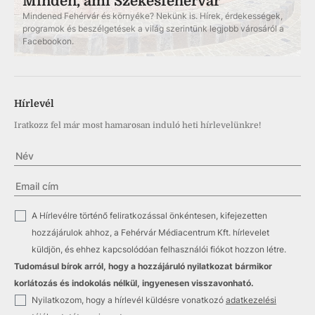
Minden, ami Székesfehérvár
Mindened Fehérvár és környéke? Nekünk is. Hírek, érdekességek,
programok és beszélgetések a világ szerintünk legjobb városáról a
Facebookon.
Hírlevél
Iratkozz fel már most hamarosan induló heti hírlevelünkre!
✓
A Hírlevélre történő feliratkozással önkéntesen, kifejezetten
hozzájárulok ahhoz, a Fehérvár Médiacentrum Kft. hírlevelet
küldjön, és ehhez kapcsolódóan felhasználói fiókot hozzon létre.
Tudomásul bírok arról, hogy a hozzájáruló nyilatkozat bármikor
korlátozás és indokolás nélkül, ingyenesen visszavonható.
✓
Nyilatkozom, hogy a hírlevél küldésre vonatkozó
adatkezelési