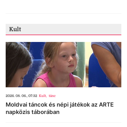
Kult
2026. 08. 06., 07:32
Kult
,
tánc
Moldvai táncok és népi játékok az ARTE
napközis táborában