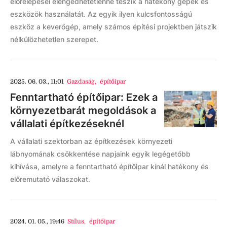
előrelépései elengedhetetlenné teszik a hatékony gépek és
eszközök használatát. Az egyik ilyen kulcsfontosságú
eszköz a keverőgép, amely számos építési projektben játszik
nélkülözhetetlen szerepet.
2025. 06. 03., 11:01
Gazdaság
,
építőipar
Fenntartható építőipar: Ezek a
környezetbarát megoldások a
vállalati építkezéseknél
A vállalati szektorban az építkezések környezeti
lábnyomának csökkentése napjaink egyik legégetőbb
kihívása, amelyre a fenntartható építőipar kínál hatékony és
előremutató válaszokat.
2024. 01. 05., 19:46
Stílus
,
építőipar