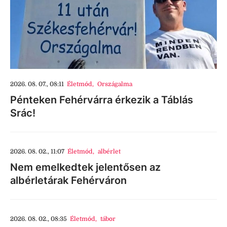
2026. 08. 07., 08:11
Életmód
,
Országalma
Pénteken Fehérvárra érkezik a Táblás
Srác!
2026. 08. 02., 11:07
Életmód
,
albérlet
Nem emelkedtek jelentősen az
albérletárak Fehérváron
2026. 08. 02., 08:35
Életmód
,
tábor