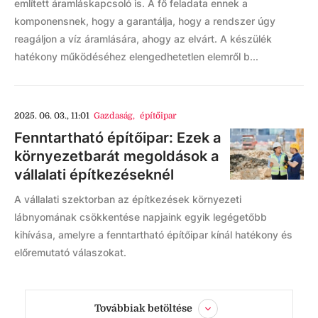
említett áramláskapcsoló is. A fő feladata ennek a
komponensnek, hogy a garantálja, hogy a rendszer úgy
reagáljon a víz áramlására, ahogy az elvárt. A készülék
hatékony működéséhez elengedhetetlen elemről b...
2025. 06. 03., 11:01
Gazdaság
,
építőipar
Fenntartható építőipar: Ezek a
környezetbarát megoldások a
vállalati építkezéseknél
A vállalati szektorban az építkezések környezeti
lábnyomának csökkentése napjaink egyik legégetőbb
kihívása, amelyre a fenntartható építőipar kínál hatékony és
előremutató válaszokat.
Továbbiak betöltése