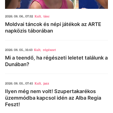
2026. 08. 06., 07:32
Kult
,
tánc
Moldvai táncok és népi játékok az ARTE
napközis táborában
2026. 08. 05., 16:43
Kult
,
régészet
Mi a teendő, ha régészeti leletet találunk a
Dunában?
2026. 08. 05., 07:45
Kult
,
jazz
Ilyen még nem volt! Szupertakarékos
üzemmódba kapcsol idén az Alba Regia
Feszt!