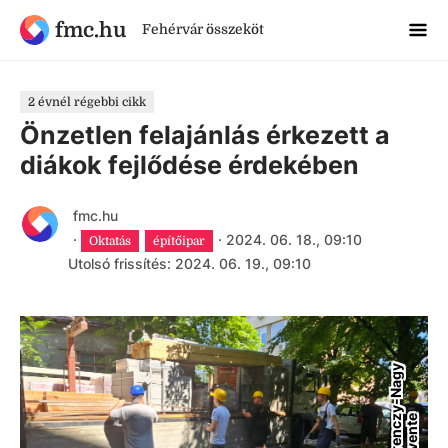
fmc.hu
Fehérvár összeköt
2 évnél régebbi cikk
Önzetlen felajánlás érkezett a
diákok fejlődése érdekében
fmc.hu
·
·
2024. 06. 18., 09:10
Oktatás
építőipar
Utolsó frissítés: 2024. 06. 19., 09:10
F
e
r
e
n
c
y
-
N
a
g
y
L
e
v
e
n
t
z
e