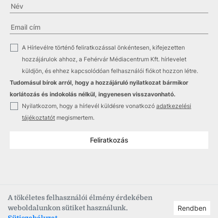
✓
A Hírlevélre történő feliratkozással önkéntesen, kifejezetten
hozzájárulok ahhoz, a Fehérvár Médiacentrum Kft. hírlevelet
küldjön, és ehhez kapcsolódóan felhasználói fiókot hozzon létre.
Tudomásul bírok arról, hogy a hozzájáruló nyilatkozat bármikor
korlátozás és indokolás nélkül, ingyenesen visszavonható.
✓
Nyilatkozom, hogy a hírlevél küldésre vonatkozó
adatkezelési
tájékoztatót
megismertem.
Feliratkozás
A tökéletes felhasználói élmény érdekében
weboldalunkon sütiket használunk.
Rendben
Copyright © 2021
–2026
Fehérvár Médiacentrum, fmc.hu