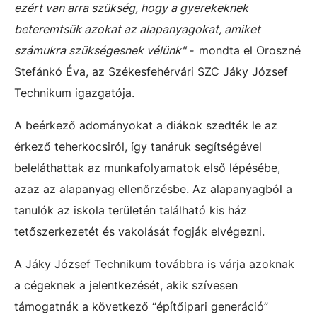
ezért van arra szükség, hogy a gyerekeknek
beteremtsük azokat az alapanyagokat, amiket
számukra szükségesnek vélünk" -
mondta el Oroszné
Stefánkó Éva, az Székesfehérvári SZC Jáky József
Technikum igazgatója.
A beérkező adományokat a diákok szedték le az
érkező teherkocsiról, így tanáruk segítségével
beleláthattak az munkafolyamatok első lépésébe,
azaz az alapanyag ellenőrzésbe. Az alapanyagból a
tanulók az iskola területén található kis ház
tetőszerkezetét és vakolását fogják elvégezni.
A Jáky József Technikum továbbra is várja azoknak
a cégeknek a jelentkezését, akik szívesen
támogatnák a következő “építőipari generáció”