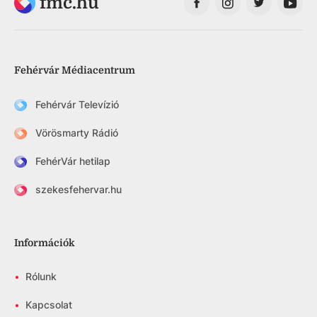
fmc.hu
Fehérvár Médiacentrum
Fehérvár Televízió
Vörösmarty Rádió
FehérVár hetilap
szekesfehervar.hu
Információk
•
Rólunk
•
Kapcsolat