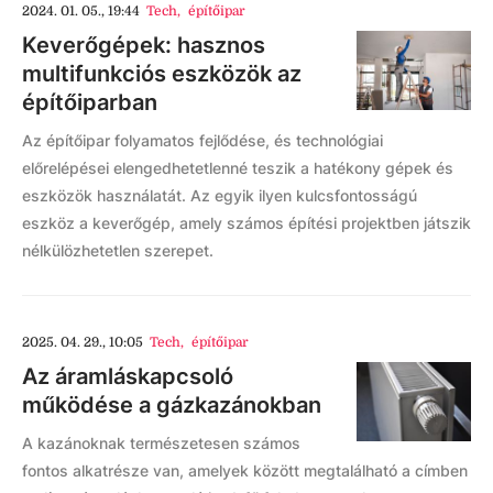
2024. 01. 05., 19:44
Tech
,
építőipar
Keverőgépek: hasznos
multifunkciós eszközök az
építőiparban
Az építőipar folyamatos fejlődése, és technológiai
előrelépései elengedhetetlenné teszik a hatékony gépek és
eszközök használatát. Az egyik ilyen kulcsfontosságú
eszköz a keverőgép, amely számos építési projektben játszik
nélkülözhetetlen szerepet.
2025. 04. 29., 10:05
Tech
,
építőipar
Az áramláskapcsoló
működése a gázkazánokban
A kazánoknak természetesen számos
fontos alkatrésze van, amelyek között megtalálható a címben