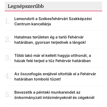
Legnépszerűbb
Lemondott a Székesfehérvári Szakképzési
1
.
Centrum kancellárja
Hatalmas területen ég a tarló Fehérvár
2
.
határában, gyorsan terjednek a lángok!
Több lakó már el kellett hagyja otthonát, a
3
.
házak felé terjed a tűz Fehérvár határában
Az összefogás erejével oltották el a Fehérvár
4
.
határában tomboló tüzet!
Bevezetik a pénteki munkarendet az
5
.
önkormányzati intézményeknél és cégeknél