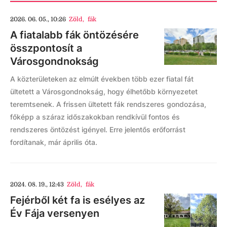
2026. 06. 05., 10:26
Zöld
,
fák
A fiatalabb fák öntözésére
összpontosít a
Városgondnokság
A közterületeken az elmúlt években több ezer fiatal fát
ültetett a Városgondnokság, hogy élhetőbb környezetet
teremtsenek. A frissen ültetett fák rendszeres gondozása,
főképp a száraz időszakokban rendkívül fontos és
rendszeres öntözést igényel. Erre jelentős erőforrást
fordítanak, már április óta.
2024. 08. 19., 12:43
Zöld
,
fák
Fejérből két fa is esélyes az
Év Fája versenyen