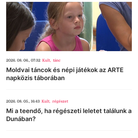
2026. 08. 06., 07:32
Kult
,
tánc
Moldvai táncok és népi játékok az ARTE
napközis táborában
2026. 08. 05., 16:43
Kult
,
régészet
Mi a teendő, ha régészeti leletet találunk a
Dunában?