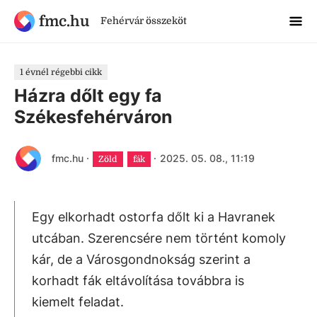
fmc.hu
Fehérvár összeköt
1 évnél régebbi cikk
Házra dőlt egy fa
Székesfehérváron
fmc.hu
·
·
2025. 05. 08., 11:19
Zöld
fák
Egy elkorhadt ostorfa dőlt ki a Havranek
utcában. Szerencsére nem történt komoly
kár, de a Városgondnokság szerint a
korhadt fák eltávolítása továbbra is
kiemelt feladat.