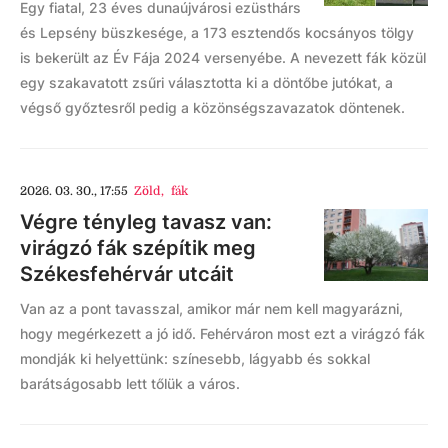
Egy fiatal, 23 éves dunaújvárosi ezüsthárs
és Lepsény büszkesége, a 173 esztendős kocsányos tölgy
is bekerült az Év Fája 2024 versenyébe. A nevezett fák közül
egy szakavatott zsűri választotta ki a döntőbe jutókat, a
végső győztesről pedig a közönségszavazatok döntenek.
2026. 03. 30., 17:55
Zöld
,
fák
Végre tényleg tavasz van:
virágzó fák szépítik meg
Székesfehérvár utcáit
Van az a pont tavasszal, amikor már nem kell magyarázni,
hogy megérkezett a jó idő. Fehérváron most ezt a virágzó fák
mondják ki helyettünk: színesebb, lágyabb és sokkal
barátságosabb lett tőlük a város.