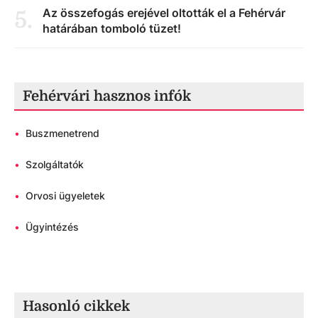
Az összefogás erejével oltották el a Fehérvár
5
.
határában tomboló tüzet!
Fehérvári hasznos infók
•
Buszmenetrend
•
Szolgáltatók
•
Orvosi ügyeletek
•
Ügyintézés
Hasonló cikkek