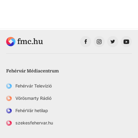
fmc.hu
Fehérvár Médiacentrum
Fehérvár Televízió
Vörösmarty Rádió
FehérVár hetilap
szekesfehervar.hu