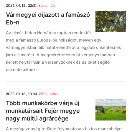
2024. 07. 15., 22:31
Sport
,
fák
Vármegyei díjazott a famászó
Eb-n
Az elmúlt héten Horvátországban rendezték
meg a famászó Európa-bajnokságot, melyen egy
vármegyénkben élő fiatal vehette át a legjobb önkéntesnek
járó elismerést. A megmérettetésen öt versenyszámban
kellett helytállniuk a versenyzőknek és az őket segítő
önkénteseknek.
2022. 01. 13., 10:04
Zöld
,
állás
Több munkakörbe várja új
munkatársait Fejér megye
nagy múltú agrárcége
A mezőgazdaság területe folyamatosan biztos munkahelyet