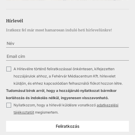
Hírlevél
Iratkozz fel már most hamarosan induló heti hírlevelünkre!
✓
A Hírlevélre történő feliratkozással önkéntesen, kifejezetten
hozzájárulok ahhoz, a Fehérvár Médiacentrum Kft. hírlevelet
küldjön, és ehhez kapcsolódóan felhasználói fiókot hozzon létre.
Tudomásul bírok arról, hogy a hozzájáruló nyilatkozat bármikor
korlátozás és indokolás nélkül, ingyenesen visszavonható.
✓
Nyilatkozom, hogy a hírlevél küldésre vonatkozó
adatkezelési
tájékoztatót
megismertem.
Feliratkozás