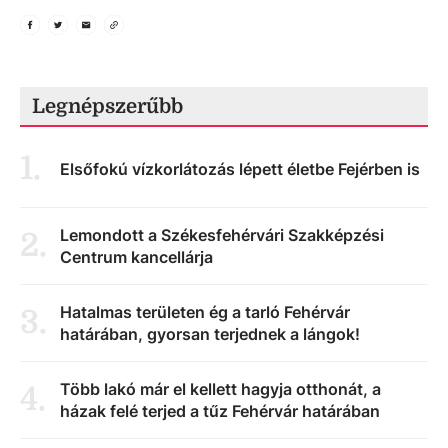
Legnépszerűbb
1
.
Elsőfokú vízkorlátozás lépett életbe Fejérben is
Lemondott a Székesfehérvári Szakképzési
2
.
Centrum kancellárja
Hatalmas területen ég a tarló Fehérvár
3
.
határában, gyorsan terjednek a lángok!
Több lakó már el kellett hagyja otthonát, a
4
.
házak felé terjed a tűz Fehérvár határában