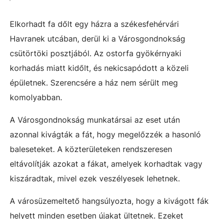
Elkorhadt fa dőlt egy házra a székesfehérvári
Havranek utcában, derül ki a Városgondnokság
csütörtöki posztjából. Az ostorfa gyökérnyaki
korhadás miatt kidőlt, és nekicsapódott a közeli
épületnek. Szerencsére a ház nem sérült meg
komolyabban.
A Városgondnokság munkatársai az eset után
azonnal kivágták a fát, hogy megelőzzék a hasonló
baleseteket. A közterületeken rendszeresen
eltávolítják azokat a fákat, amelyek korhadtak vagy
kiszáradtak, mivel ezek veszélyesek lehetnek.
A városüzemeltető hangsúlyozta, hogy a kivágott fák
helyett minden esetben újakat ültetnek. Ezeket