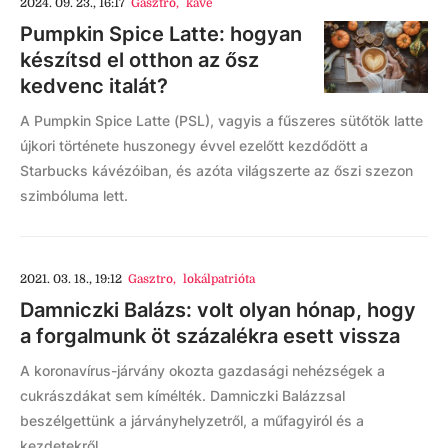
2024. 09. 23., 16:17
Gasztro
,
kávé
Pumpkin Spice Latte: hogyan
készítsd el otthon az ősz
kedvenc italát?
A Pumpkin Spice Latte (PSL), vagyis a fűszeres sütőtök latte
újkori története huszonegy évvel ezelőtt kezdődött a
Starbucks kávézóiban, és azóta világszerte az őszi szezon
szimbóluma lett.
2021. 03. 18., 19:12
Gasztro
,
lokálpatrióta
Damniczki Balázs: volt olyan hónap, hogy
a forgalmunk öt százalékra esett vissza
A koronavírus-járvány okozta gazdasági nehézségek a
cukrászdákat sem kímélték. Damniczki Balázzsal
beszélgettünk a járványhelyzetről, a műfagyiról és a
kezdetekről.