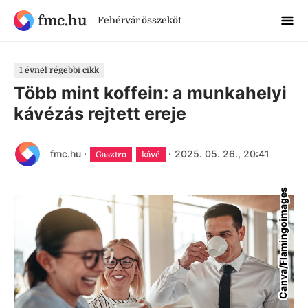
fmc.hu
Fehérvár összeköt
1 évnél régebbi cikk
Több mint koffein: a munkahelyi
kávézás rejtett ereje
fmc.hu
·
·
2025. 05. 26., 20:41
Gasztro
kávé
Canva/Flamingoimages