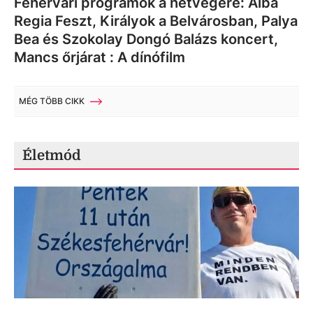
Fehérvári programok a hétvégére: Alba
Regia Feszt, Királyok a Belvárosban, Palya
Bea és Szokolay Dongó Balázs koncert,
Mancs őrjárat : A dínófilm
MÉG TÖBB CIKK
Életmód