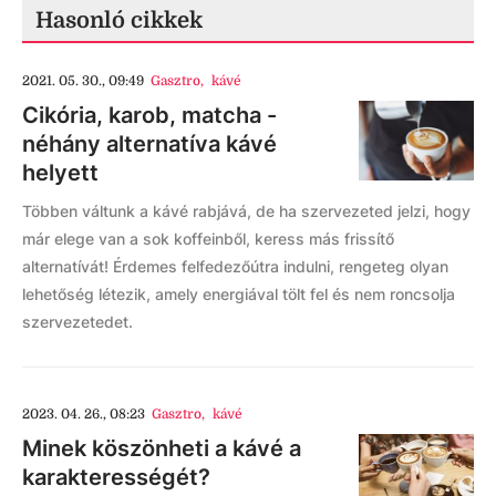
Hasonló cikkek
2021. 05. 30., 09:49
Gasztro
,
kávé
Cikória, karob, matcha -
néhány alternatíva kávé
helyett
Többen váltunk a kávé rabjává, de ha szervezeted jelzi, hogy
már elege van a sok koffeinből, keress más frissítő
alternatívát! Érdemes felfedezőútra indulni, rengeteg olyan
lehetőség létezik, amely energiával tölt fel és nem roncsolja
szervezetedet.
2023. 04. 26., 08:23
Gasztro
,
kávé
Minek köszönheti a kávé a
karakterességét?