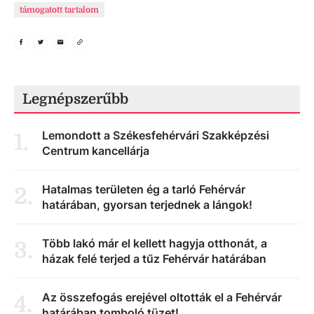
támogatott tartalom
Legnépszerűbb
Lemondott a Székesfehérvári Szakképzési
1
.
Centrum kancellárja
Hatalmas területen ég a tarló Fehérvár
2
.
határában, gyorsan terjednek a lángok!
Több lakó már el kellett hagyja otthonát, a
3
.
házak felé terjed a tűz Fehérvár határában
Az összefogás erejével oltották el a Fehérvár
4
.
határában tomboló tüzet!