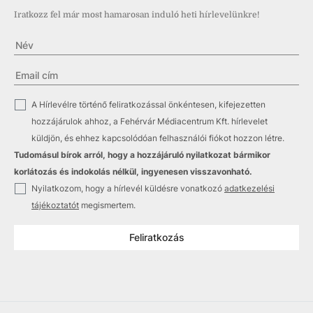
Iratkozz fel már most hamarosan induló heti hírlevelünkre!
✓
A Hírlevélre történő feliratkozással önkéntesen, kifejezetten
hozzájárulok ahhoz, a Fehérvár Médiacentrum Kft. hírlevelet
küldjön, és ehhez kapcsolódóan felhasználói fiókot hozzon létre.
Tudomásul bírok arról, hogy a hozzájáruló nyilatkozat bármikor
korlátozás és indokolás nélkül, ingyenesen visszavonható.
✓
Nyilatkozom, hogy a hírlevél küldésre vonatkozó
adatkezelési
tájékoztatót
megismertem.
Feliratkozás