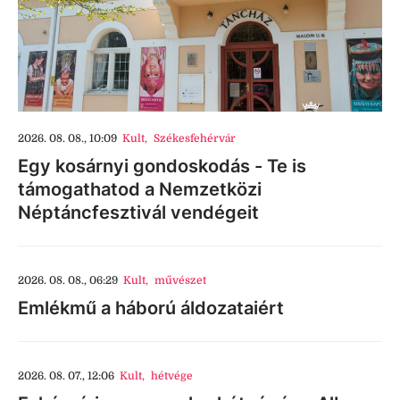
2026. 08. 08., 10:09
Kult
,
Székesfehérvár
Egy kosárnyi gondoskodás - Te is
támogathatod a Nemzetközi
Néptáncfesztivál vendégeit
2026. 08. 08., 06:29
Kult
,
művészet
Emlékmű a háború áldozataiért
2026. 08. 07., 12:06
Kult
,
hétvége