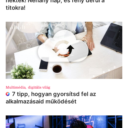
nektek! Néhány nap, és fény derül a
titokra!
Multimédia
,
digitális világ
7 tipp, hogyan gyorsítsd fel az
alkalmazásaid működését