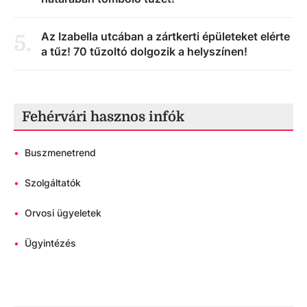
Az Izabella utcában a zártkerti épületeket elérte
5
.
a tűz! 70 tűzoltó dolgozik a helyszínen!
Fehérvári hasznos infók
•
Buszmenetrend
•
Szolgáltatók
•
Orvosi ügyeletek
•
Ügyintézés