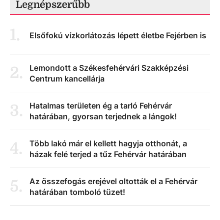
Legnépszerűbb
1
.
Elsőfokú vízkorlátozás lépett életbe Fejérben is
Lemondott a Székesfehérvári Szakképzési
2
.
Centrum kancellárja
Hatalmas területen ég a tarló Fehérvár
3
.
határában, gyorsan terjednek a lángok!
Több lakó már el kellett hagyja otthonát, a
4
.
házak felé terjed a tűz Fehérvár határában
Az összefogás erejével oltották el a Fehérvár
5
.
határában tomboló tüzet!