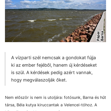
a
P
á
p
a
i
B
a
r
n
A vízparti szél nemcsak a gondokat fújja
ki az ember fejéből, hanem új kérdéseket
is szül. A kérdések pedig azért vannak,
hogy megválaszolják őket.
Nem először is nem is utoljára: fotósunk, Barna és hűt
társa, Béla kutya kiruccantak a Velencei-tóhoz. A