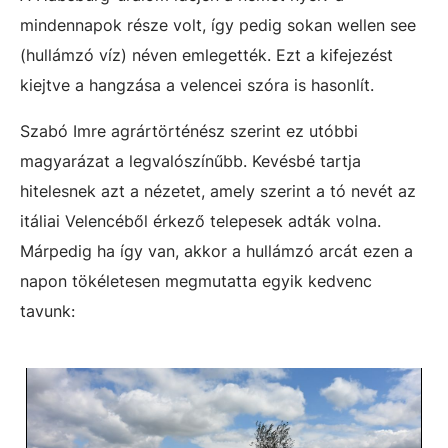
mindennapok része volt, így pedig sokan wellen see
(hullámzó víz) néven emlegették. Ezt a kifejezést
kiejtve a hangzása a velencei szóra is hasonlít.
Szabó Imre agrártörténész szerint ez utóbbi
magyarázat a legvalószínűbb. Kevésbé tartja
hitelesnek azt a nézetet, amely szerint a tó nevét az
itáliai Velencéből érkező telepesek adták volna.
Márpedig ha így van, akkor a hullámzó arcát ezen a
napon tökéletesen megmutatta egyik kedvenc
tavunk: