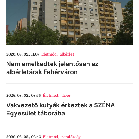
2026. 08. 02., 11:07
Életmód
,
albérlet
Nem emelkedtek jelentősen az
albérletárak Fehérváron
2026. 08. 02., 08:35
Életmód
,
tábor
Vakvezető kutyák érkeztek a SZÉNA
Egyesület táborába
2026. 08. 02., 06:46
Életmód
,
rendőrség