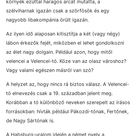
környék ezúttal haragos arcát mutatta, a
szélviharnak igazán csak a szörfösök és egy
nagyobb libakompánia örült igazán.
Az ilyen idő alaposan kitisztítja a két (vagy négy)
lábon érkezők fejét, miközben el lehet gondolkozni
az élet nagy dolgain. Például azon, hogy mitől
velencei a Velencei-tó. Köze van az olasz városhoz?
Vagy valami egészen másról van szó?
A helyzet az, hogy nincs rá biztos válasz. A Velencei-
tó elnevezés csak a 19. században jelent meg.
Korábban a tó különböző neveken szerepelt az írásos
forrásokban: hívták például Pákozdi-tónak, Fertőnek,
de Nagy Sártónak is.
A Habsburg-uralom idején a német nyelv a