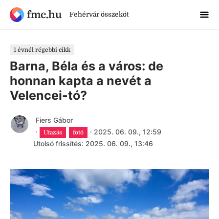
fmc.hu
Fehérvár összeköt
1 évnél régebbi cikk
Barna, Béla és a város: de
honnan kapta a nevét a
Velencei-tó?
Fiers Gábor
·
·
2025. 06. 09., 12:59
Utazás
fotó
Utolsó frissítés: 2025. 06. 09., 13:46