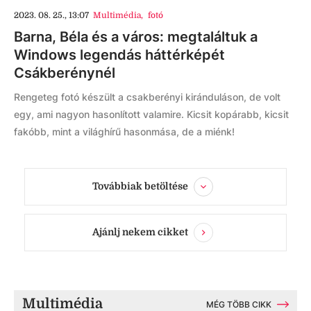
2023. 08. 25., 13:07
Multimédia
,
fotó
Barna, Béla és a város: megtaláltuk a
Windows legendás háttérképét
Csákberénynél
Rengeteg fotó készült a csakberényi kiránduláson, de volt
egy, ami nagyon hasonlított valamire. Kicsit kopárabb, kicsit
fakóbb, mint a világhírű hasonmása, de a miénk!
Továbbiak betöltése
Ajánlj nekem cikket
Multimédia
MÉG TÖBB CIKK