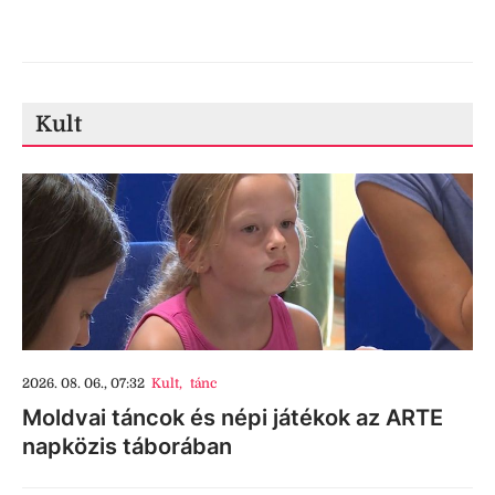
Kult
2026. 08. 06., 07:32
Kult
,
tánc
Moldvai táncok és népi játékok az ARTE
napközis táborában