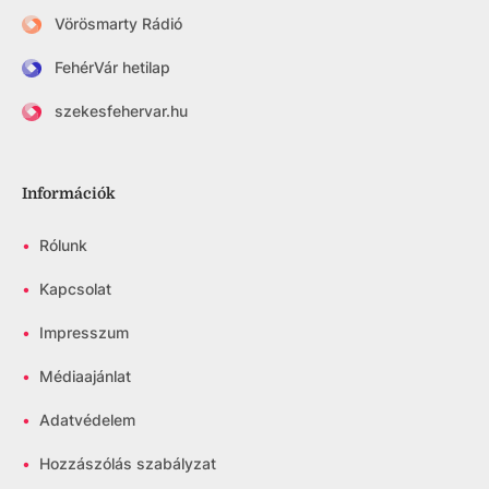
Vörösmarty Rádió
FehérVár hetilap
szekesfehervar.hu
Információk
•
Rólunk
•
Kapcsolat
•
Impresszum
•
Médiaajánlat
•
Adatvédelem
•
Hozzászólás szabályzat