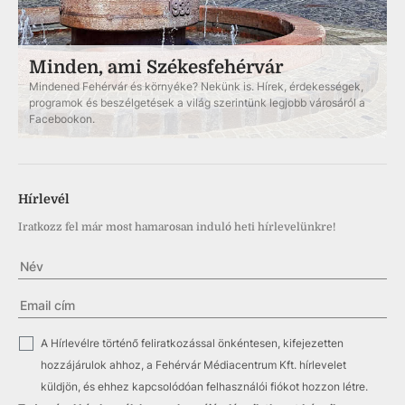
Minden, ami Székesfehérvár
Mindened Fehérvár és környéke? Nekünk is. Hírek, érdekességek,
programok és beszélgetések a világ szerintünk legjobb városáról a
Facebookon.
Hírlevél
Iratkozz fel már most hamarosan induló heti hírlevelünkre!
✓
A Hírlevélre történő feliratkozással önkéntesen, kifejezetten
hozzájárulok ahhoz, a Fehérvár Médiacentrum Kft. hírlevelet
küldjön, és ehhez kapcsolódóan felhasználói fiókot hozzon létre.