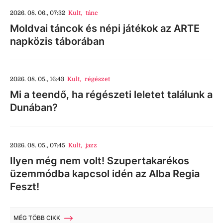
2026. 08. 06., 07:32
Kult
,
tánc
Moldvai táncok és népi játékok az ARTE
napközis táborában
2026. 08. 05., 16:43
Kult
,
régészet
Mi a teendő, ha régészeti leletet találunk a
Dunában?
2026. 08. 05., 07:45
Kult
,
jazz
Ilyen még nem volt! Szupertakarékos
üzemmódba kapcsol idén az Alba Regia
Feszt!
MÉG TÖBB CIKK