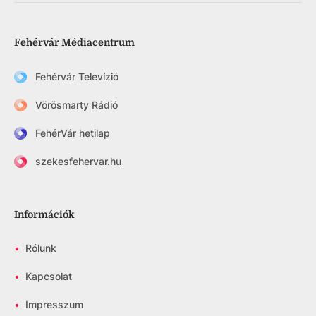
Fehérvár Médiacentrum
Fehérvár Televízió
Vörösmarty Rádió
FehérVár hetilap
szekesfehervar.hu
Információk
•
Rólunk
•
Kapcsolat
•
Impresszum