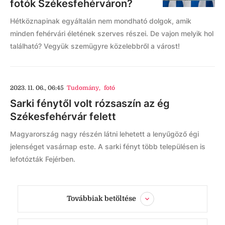
fotók Székesfehérváron?
Hétköznapinak egyáltalán nem mondható dolgok, amik
minden fehérvári életének szerves részei. De vajon melyik hol
található? Vegyük szemügyre közelebbről a várost!
2023. 11. 06., 06:45
Tudomány
,
fotó
Sarki fénytől volt rózsaszín az ég
Székesfehérvár felett
Magyarország nagy részén látni lehetett a lenyűgöző égi
jelenséget vasárnap este. A sarki fényt több településen is
lefotózták Fejérben.
Továbbiak betöltése