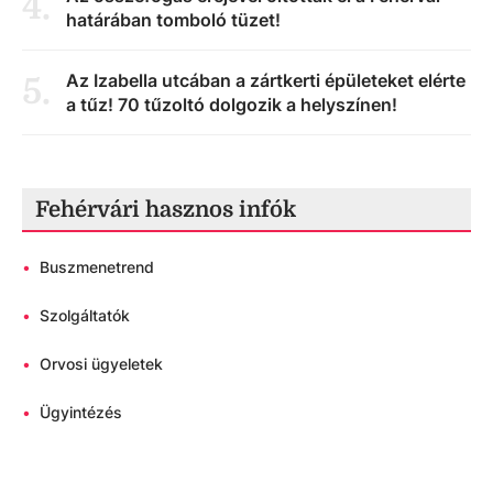
4
.
határában tomboló tüzet!
Az Izabella utcában a zártkerti épületeket elérte
5
.
a tűz! 70 tűzoltó dolgozik a helyszínen!
Fehérvári hasznos infók
•
Buszmenetrend
•
Szolgáltatók
•
Orvosi ügyeletek
•
Ügyintézés