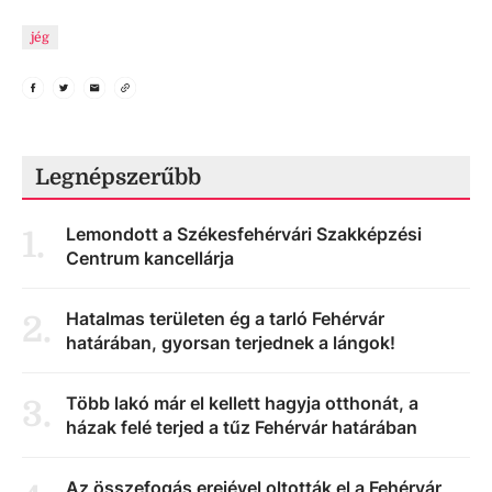
jég
Legnépszerűbb
Lemondott a Székesfehérvári Szakképzési
1
.
Centrum kancellárja
Hatalmas területen ég a tarló Fehérvár
2
.
határában, gyorsan terjednek a lángok!
Több lakó már el kellett hagyja otthonát, a
3
.
házak felé terjed a tűz Fehérvár határában
Az összefogás erejével oltották el a Fehérvár