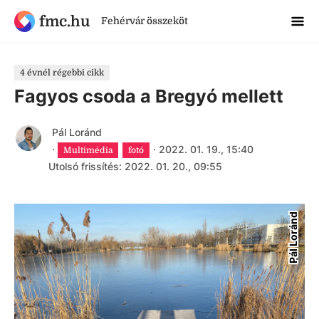
fmc.hu
Fehérvár összeköt
4 évnél régebbi cikk
Fagyos csoda a Bregyó mellett
Pál Loránd
·
·
2022. 01. 19., 15:40
Multimédia
fotó
Utolsó frissítés: 2022. 01. 20., 09:55
Pál Loránd