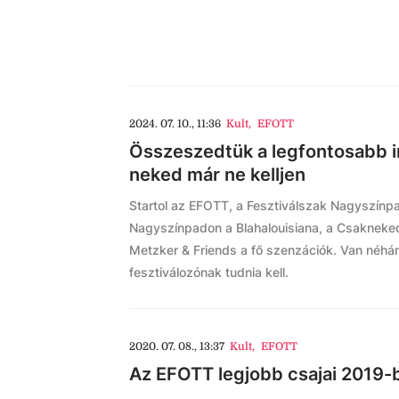
2024. 07. 10., 11:36
Kult
,
EFOTT
Összeszedtük a legfontosabb i
neked már ne kelljen
Startol az EFOTT, a Fesztiválszak Nagyszín
Nagyszínpadon a Blahalouisiana, a Csakneked
Metzker & Friends a fő szenzációk. Van néhán
fesztiválozónak tudnia kell.
2020. 07. 08., 13:37
Kult
,
EFOTT
Az EFOTT legjobb csajai 2019-