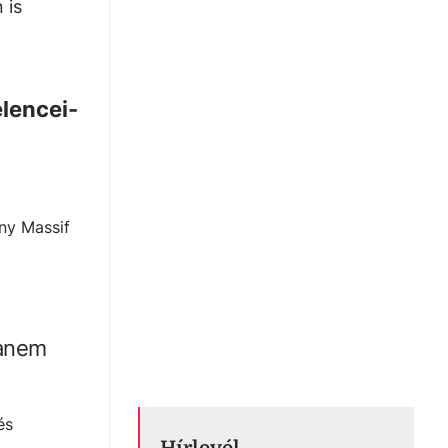
 is
elencei-
a
any Massif
hanem
és