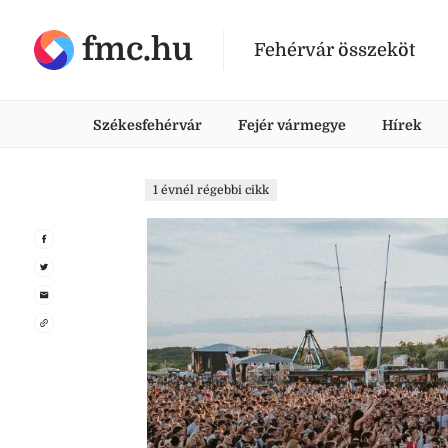
fmc.hu
Fehérvár összeköt
Székesfehérvár
Fejér vármegye
Hírek
1 évnél régebbi cikk