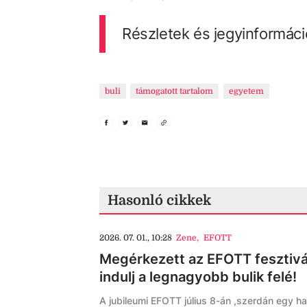
Részletek és jegyinformáci
buli
támogatott tartalom
egyetem
Hasonló cikkek
2026. 07. 01., 10:28
Zene
,
EFOTT
Megérkezett az EFOTT fesztivál
indulj a legnagyobb bulik felé!
A jubileumi EFOTT július 8-án ,szerdán egy hata