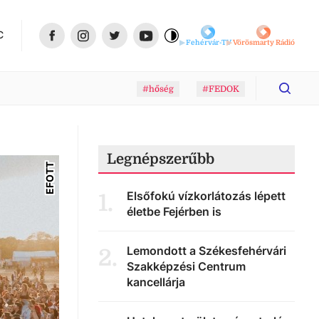
C
Fehérvár-TV
Vörösmarty Rádió
#hőség
#FEDOK
Legnépszerűbb
EFOTT
Elsőfokú vízkorlátozás lépett
1
.
életbe Fejérben is
Lemondott a Székesfehérvári
2
.
Szakképzési Centrum
kancellárja