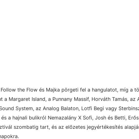
Follow the Flow és Majka pörgeti fel a hangulatot, míg a t
nt a Margaret Island, a Punnany Massif, Horváth Tamás, az A
Sound System, az Analog Balaton, Lotfi Begi vagy Sterbins
s a hajnali bulikról Nemazalány X Sofi, Josh és Betti, Erős
tivál szombatig tart, és az előzetes jegyértékesítés alapj
napokra.