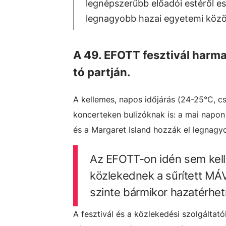
legnépszerűbb előadói estéről est
legnagyobb hazai egyetemi közös
A 49. EFOTT fesztivál harma
tó partján.
A kellemes, napos időjárás (24-25°C, 
koncerteken bulizóknak is: a mai napon 
és a Margaret Island hozzák el legnagyo
Az EFOTT-on idén sem kell 
közlekednek a sűrített MÁV
szinte bármikor hazatérhet
A fesztivál és a közlekedési szolgálta