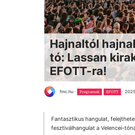
Hajnaltól hajnal
tó: Lassan kira
EFOTT-ra!
fmc.hu
·
·
2025.
Programok
EFOTT
Fantasztikus hangulat, felejthete
fesztiválhangulat a Velencei-tóná