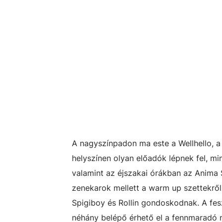
A nagyszínpadon ma este a Wellhello, a 
helyszínen olyan előadók lépnek fel, mi
valamint az éjszakai órákban az Anima 
zenekarok mellett a warm up szettekről é
Spigiboy és Rollin gondoskodnak. A fesz
néhány belépő érhető el a fennmaradó 