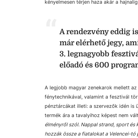
kényelmesen térjen haza akár a hajnalig 
A rendezvény eddig is
már elérhető jegy, a
3. legnagyobb fesztiv
előadó és 600 program
A legjobb magyar zenekarok mellett az 
fénytechnikával, valamint a fesztivál t
pénztárcákat illeti: a szervezők idén is 
termék ára a tavalyihoz képest nem vál
élményről szól. Nappal strand, sport és
hozzák össze a fiatalokat a Velencei-tó 