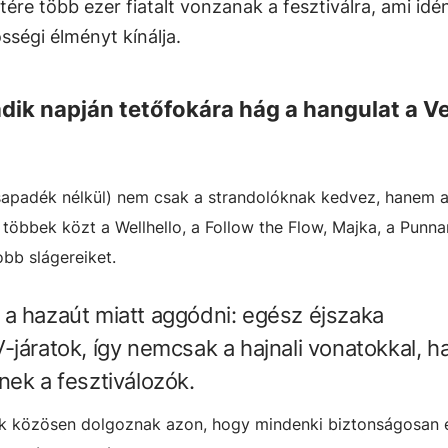
ére több ezer fiatalt vonzanak a fesztiválra, ami idén
ségi élményt kínálja.
dik napján tetőfokára hág a hangulat a V
csapadék nélkül) nem csak a strandolóknak kedvez, hanem 
többek közt a Wellhello, a Follow the Flow, Majka, a Punn
bb slágereiket.
a hazaút miatt aggódni: egész éjszaka
-járatok, így nemcsak a hajnali vonatokkal, 
nek a fesztiválozók.
tók közösen dolgoznak azon, hogy mindenki biztonságosan 