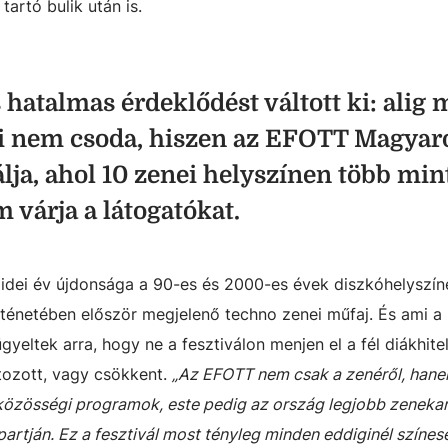
tartó bulik után is.
 hatalmas érdeklődést váltott ki: alig 
mi nem csoda, hiszen az EFOTT Magyar
álja, ahol 10 zenei helyszínen több min
 várja a látogatókat.
idei év újdonsága a 90-es és 2000-es évek diszkóhelyszín
örténetében először megjelenő techno zenei műfaj. És ami a
ügyeltek arra, hogy ne a fesztiválon menjen el a fél diákhite
tozott, vagy csökkent.
„Az EFOTT nem csak a zenéről, han
 közösségi programok, este pedig az ország legjobb zenekar
partján. Ez a fesztivál most tényleg minden eddiginél színes