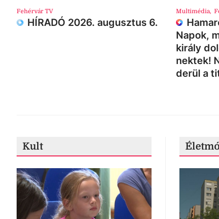
Fehérvár TV
Multimédia
,
F
HÍRADÓ 2026. augusztus 6.
Hamaro
Napok, m
király do
nektek! 
derül a ti
Kult
Életm