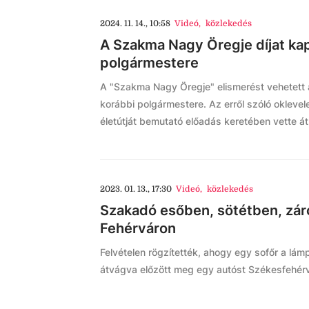
2024. 11. 14., 10:58
Videó
,
közlekedés
A Szakma Nagy Öregje díjat kap
polgármestere
A "Szakma Nagy Öregje" elismerést vehetett á
korábbi polgármestere. Az erről szóló oklevel
életútját bemutató előadás keretében vette át
2023. 01. 13., 17:30
Videó
,
közlekedés
Szakadó esőben, sötétben, zár
Fehérváron
Felvételen rögzítették, ahogy egy sofőr a lámp
átvágva előzött meg egy autóst Székesfehér