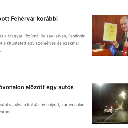
ott Fehérvár korábbi
t a Magyar Közútnál Balsay István, Fehérvár
et a kitüntetett egy személyes és szakmai
.
óvonalon előzött egy autós
ától rajtolva a külső sáv helyett, záróvonalon
váron.