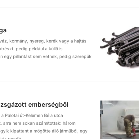
ga
váz, kormány, nyereg, kerék vagy a hajtás
részt, pedig például a küllő is
en egy pillantást sem vetnek, pedig szerepük
vizsgázott emberségből
 a Palotai út-Kelemen Béla utca
, arra nem sokan számítottak: három
egyik kipattant a mögötte álló járműből, egy
ták megfé...