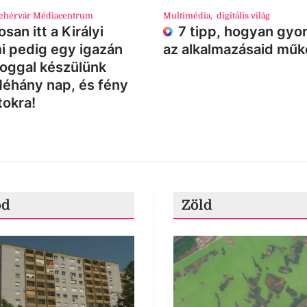
ehérvár Médiacentrum
Multimédia
,
digitális világ
san itt a Királyi
7 tipp, hogyan gyor
i pedig egy igazán
az alkalmazásaid mű
loggal készülünk
Néhány nap, és fény
tokra!
ód
Zöld