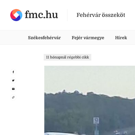
fmc.hu
Fehérvár összeköt
Székesfehérvár
Fejér vármegye
Hírek
11 hónapnál régebbi cikk