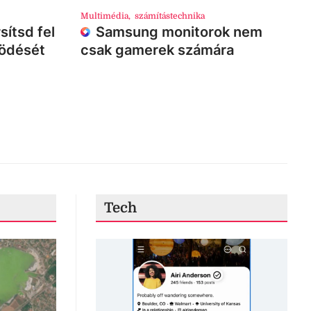
Multimédia
,
számítástechnika
sítsd fel
Samsung monitorok nem
ködését
csak gamerek számára
Tech