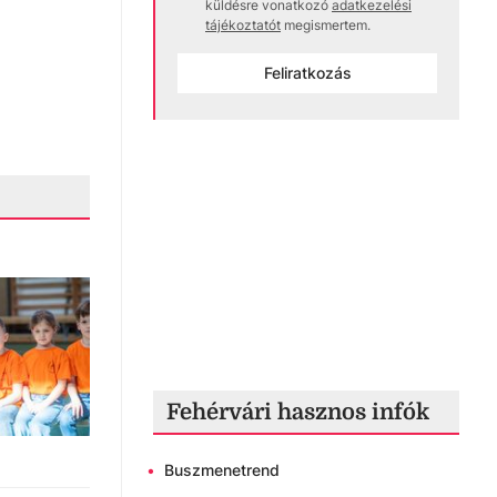
küldésre vonatkozó
adatkezelési
tájékoztatót
megismertem.
Feliratkozás
Fehérvári hasznos infók
•
Buszmenetrend