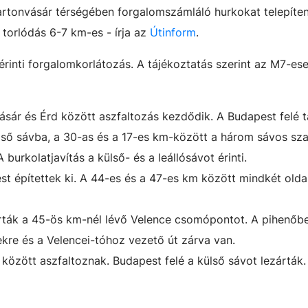
artonvásár térségében forgalomszámláló hurkokat telepíte
 torlódás 6-7 km-es - írja az
Útinform
.
rinti forgalomkorlátozás. A tájékoztatás szerint az M7-es
ásár és Érd között aszfaltozás kezdődik. A Budapest felé t
lső sávba, a 30-as és a 17-es km-között
a három sávos sza
 burkolatjavítás a külső- és a leállósávot érinti.
lést építettek ki. A 44-es és a 47-es km között mindkét olda
árták a 45-ös km-nél lévő Velence csomópontot. A pihenőb
sekre és a Velencei-tóhoz vezető út zárva van.
 között aszfaltoznak. Budapest felé a külső sávot lezárták