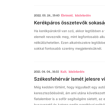
2022. 05. 24., 19:40
Életmód
,
közlekedés
Kerékpáros összetevők sokasá
Ha kerékpárokról van szó, akkor legtöbben a 
elemeit neveznék meg, mint legfontosabb alkat
nélkülözhetetlen. Ezen alkatrészekre legtöbb
sokkal fontosabb szerény megjelenésüknél.
2021. 04. 04., 16:55
Kult
,
közlekedés
Székesfehérvár ismét jelesre 
Még kedden történt, hogy kigyulladt egy autó
kereszteződésénél, ám ami utána következett
fiatalember is a sofőr segítségére sietett, az 
buszvezető és katona pedig poroltóval próbál