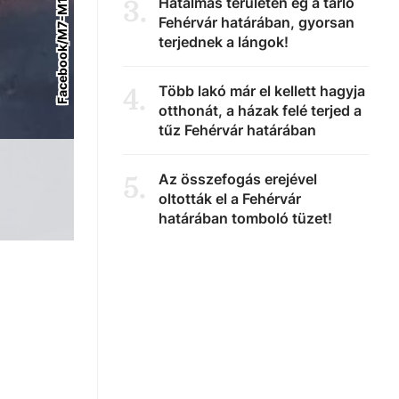
Hatalmas területen ég a tarló
3
.
Fehérvár határában, gyorsan
terjednek a lángok!
Több lakó már el kellett hagyja
4
.
otthonát, a házak felé terjed a
tűz Fehérvár határában
Az összefogás erejével
5
.
oltották el a Fehérvár
határában tomboló tüzet!