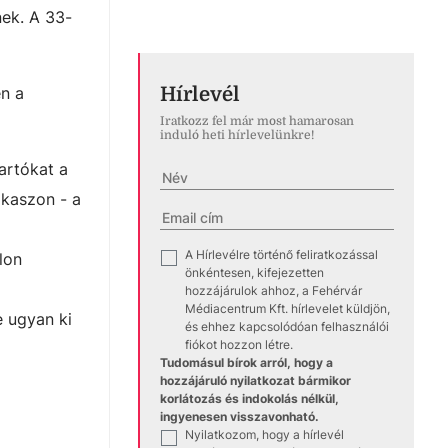
nek. A 33-
Hírlevél
en a
Iratkozz fel már most hamarosan
induló heti hírlevelünkre!
artókat a
kaszon - a
A Hírlevélre történő feliratkozással
✓
lon
önkéntesen, kifejezetten
hozzájárulok ahhoz, a Fehérvár
Médiacentrum Kft. hírlevelet küldjön,
e ugyan ki
és ehhez kapcsolódóan felhasználói
fiókot hozzon létre.
Tudomásul bírok arról, hogy a
.
hozzájáruló nyilatkozat bármikor
korlátozás és indokolás nélkül,
ingyenesen visszavonható.
Nyilatkozom, hogy a hírlevél
✓