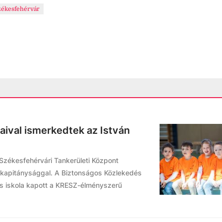
zékesfehérvár
aival ismerkedtek az István
 Székesfehérvári Tankerületi Központ
kapitánysággal. A Biztonságos Közlekedés
os iskola kapott a KRESZ-élményszerű