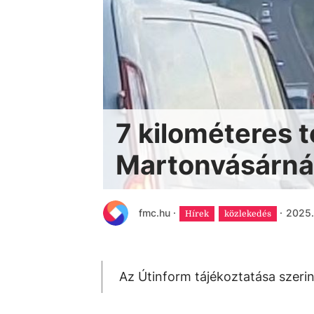
7 kilométeres 
Martonvásárná
fmc.hu
·
·
2025.
Hírek
közlekedés
Az Útinform tájékoztatása szeri