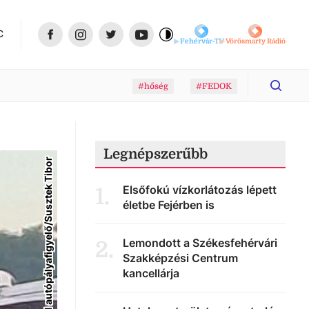
C
Fehérvár-TV
Vörösmarty Rádió
#hőség
#FEDOK
Legnépszerűbb
Facebook/M7-M1 autópályafigyelő/Susztek Tibor
Elsőfokú vízkorlátozás lépett
1
.
életbe Fejérben is
Lemondott a Székesfehérvári
2
.
Szakképzési Centrum
kancellárja