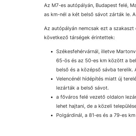
Az
M7-es autópályán
, Budapest felé, M
as km-nél a két belső sávot zárták le. A
Az autópályán nemcsak ezt a szakaszt é
következő társégek érintettek:
Székesfehérvárnál, illetve Martonv
65-ös és az 50-es km között a be
belső és a középső sávba terelik. A
Velencénél hídépítés miatt új tere
lezárták a belső sávot.
a főváros felé vezető oldalon lez
lehet hajtani, de a közeli települé
Polgárdinál, a 81-es és a 79-es km