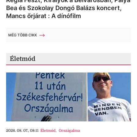
Regia Feszt, Királyok a Belvárosban, Palya
Bea és Szokolay Dongó Balázs koncert,
Mancs őrjárat : A dínófilm
MÉG TÖBB CIKK
Életmód
2026. 08. 07., 08:11
Életmód
,
Országalma