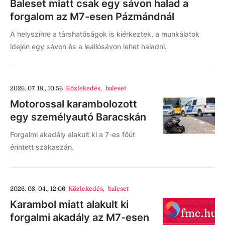
Baleset miatt csak egy sávon halad a
forgalom az M7-esen Pázmándnál
A helyszínre a társhatóságok is kiérkeztek, a munkálatok
idején egy sávon és a leállósávon lehet haladni.
2026. 07. 18., 10:56
Közlekedés
,
baleset
Motorossal karambolozott
egy személyautó Baracskán
Forgalmi akadály alakult ki a 7-es főút
érintett szakaszán.
2026. 08. 04., 12:06
Közlekedés
,
baleset
Karambol miatt alakult ki
forgalmi akadály az M7-esen