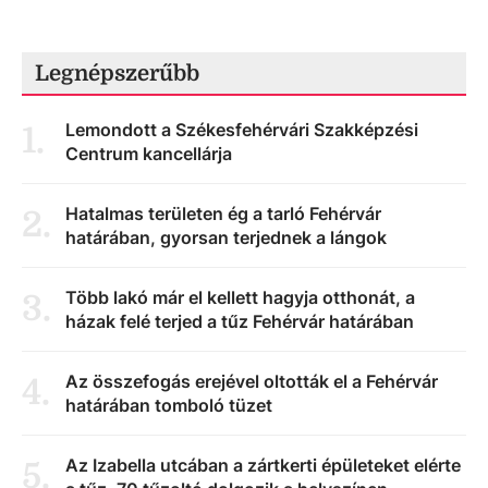
Legnépszerűbb
Lemondott a Székesfehérvári Szakképzési
1
.
Centrum kancellárja
Hatalmas területen ég a tarló Fehérvár
2
.
határában, gyorsan terjednek a lángok
Több lakó már el kellett hagyja otthonát, a
3
.
házak felé terjed a tűz Fehérvár határában
Az összefogás erejével oltották el a Fehérvár
4
.
határában tomboló tüzet
Az Izabella utcában a zártkerti épületeket elérte
5
.