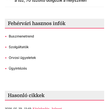
a tűz, 70 tűzoltó dolgozik a helyszínen
Fehérvári hasznos infók
•
Buszmenetrend
•
Szolgáltatók
•
Orvosi ügyeletek
•
Ügyintézés
Hasonló cikkek
2026. 05. 29., 12:49
Közlekedés
,
baleset