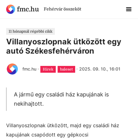
fmc.hu
Fehérvár összeköt
11 hónapnál régebbi cikk
Villanyoszlopnak ütközött egy
autó Székesfehérváron
fmc.hu
·
·
2025. 09. 10., 16:01
Hírek
baleset
A jármű egy családi ház kapujának is
nekihajtott.
Villanyoszlopnak ütközött, majd egy családi ház
kapujának csapódott egy gépkocsi