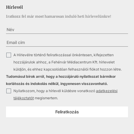
Hírlevél
Iratkozz fel már most hamarosan induló heti hírlevelünkre!
✓
A Hírlevélre történő feliratkozással önkéntesen, kifejezetten
hozzájárulok ahhoz, a Fehérvár Médiacentrum Kft. hírlevelet
küldjön, és ehhez kapcsolódóan felhasználói fiókot hozzon létre.
Tudomásul bírok arról, hogy a hozzájáruló nyilatkozat bármikor
korlátozás és indokolás nélkül, ingyenesen visszavonható.
✓
Nyilatkozom, hogy a hírlevél küldésre vonatkozó
adatkezelési
tájékoztatót
megismertem.
Feliratkozás