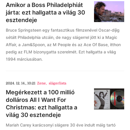
Amikor a Boss Philadelphiát
járta: ezt hallgatta a világ 30
esztendeje
Bruce Springsteen egy fantasztikus filmzenével Oscar-díjig
sétált Philadelphia utcáin, de nagy slágerrel jött ki a Magic
Affair, a Jam&Spoon, az M People és az Ace Of Base, itthon
pedig az FLM bizonygatta szerelmét. Ezt hallgatta a világ
1994 márciusában.
2024. 12. 14., 10:21
Zene
,
slágerlista
Megérkezett a 100 millió
dolláros All I Want For
Christmas: ezt hallgatta a
világ 30 esztendeje
Mariah Carey karácsonyi slágere 30 éve indult máig tartó