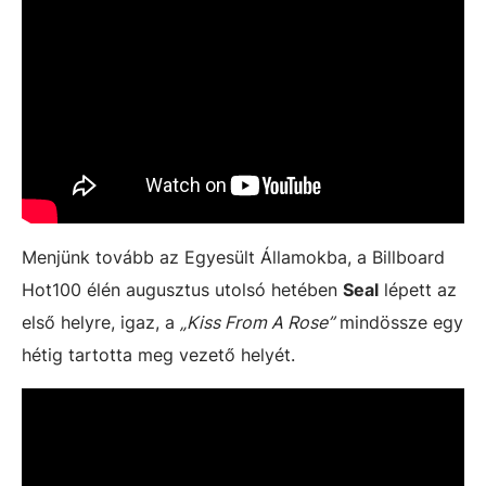
Menjünk tovább az Egyesült Államokba, a Billboard
Hot100 élén augusztus utolsó hetében
Seal
lépett az
első helyre, igaz, a
„Kiss From A Rose”
mindössze egy
hétig tartotta meg vezető helyét.