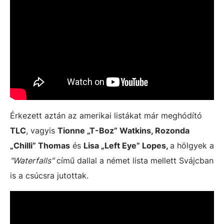
Érkezett aztán az amerikai listákat már meghódító
TLC
, vagyis
Tionne „T-Boz” Watkins, Rozonda
„Chilli” Thomas
és
Lisa „Left Eye” Lopes,
a hölgyek a
"Waterfalls"
című dallal a német lista mellett Svájcban
is a csúcsra jutottak.