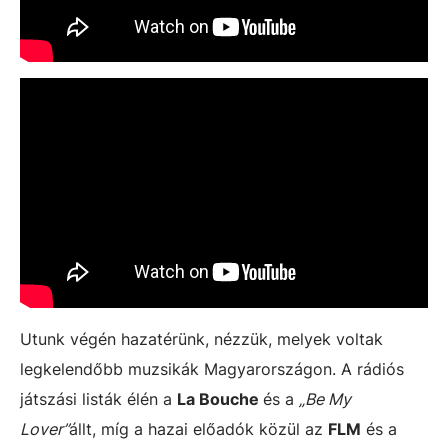
Utunk végén hazatérünk, nézzük, melyek voltak
legkelendőbb muzsikák Magyarországon. A rádiós
játszási listák élén a
La Bouche
és a
„Be My
Lover”
állt, míg a hazai előadók közül az
FLM
és a