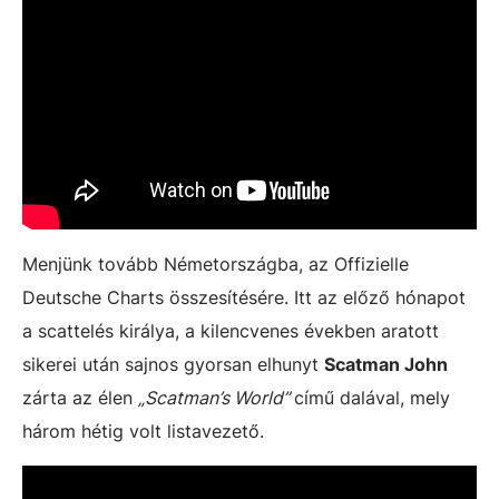
Menjünk tovább Németországba, az Offizielle
Deutsche Charts összesítésére. Itt az előző hónapot
a scattelés királya, a kilencvenes években aratott
sikerei után sajnos gyorsan elhunyt
Scatman John
zárta az élen
„Scatman’s World”
című dalával, mely
három hétig volt listavezető.