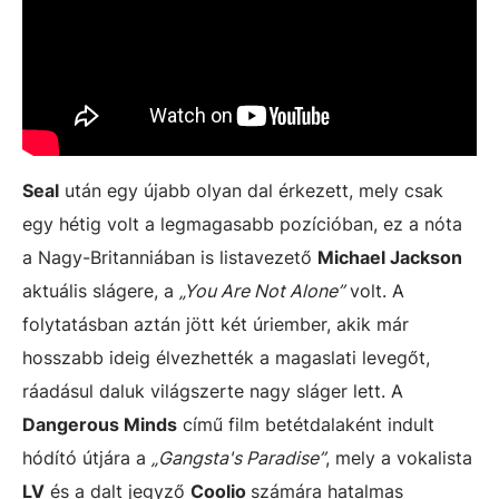
Seal
után egy újabb olyan dal érkezett, mely csak
egy hétig volt a legmagasabb pozícióban, ez a nóta
a Nagy-Britanniában is listavezető
Michael Jackson
aktuális slágere, a
„You Are Not Alone”
volt. A
folytatásban aztán jött két úriember, akik már
hosszabb ideig élvezhették a magaslati levegőt,
ráadásul daluk világszerte nagy sláger lett. A
Dangerous Minds
című film betétdalaként indult
hódító útjára a
„Gangsta's Paradise”
, mely a vokalista
LV
és a dalt jegyző
Coolio
számára hatalmas