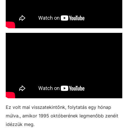
Ez volt mai visszatekintőnk, folytatás egy hónap
múlva., amikor 1995 októberének legmenőbb zenéit
idézzük meg.