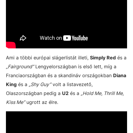
Ami a többi európai slágerlistát illeti,
Simply Red
és a
„Fairground”
Lengyelországban is első lett, míg a
Franciaországban és a skandináv országokban
Diana
King
és a
„Shy Guy”
volt a listavezető,
Olaszországban pedig a
U2
és a
„Hold Me, Thrill Me,
Kiss Me”
ugrott az élre.