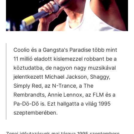
Coolio és a Gangsta's Paradise több mint
11 millió eladott kislemezzel robbant be a
köztudatba, de nagyon nagy muzsikával
jelentkezett Michael Jackson, Shaggy,
Simply Red, az N-Trance, a The
Rembrandts, Annie Lennox, az FLM és a
Pa-Dö-Dő is. Ezt hallgatta a világ 1995
szeptemberében.
Zenei időutazásunk mai tárgya 1995 szeptembere,