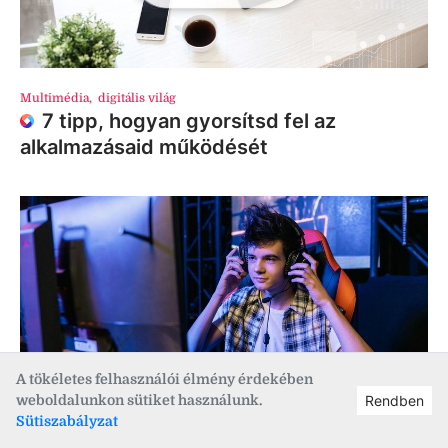
Multimédia
,
digitális világ
7 tipp, hogyan gyorsítsd fel az
alkalmazásaid működését
A tökéletes felhasználói élmény érdekében
weboldalunkon sütiket használunk.
Rendben
Sütiszabályzat
Multimédia
,
számítástechnika