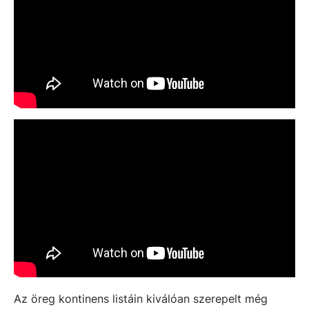
Az öreg kontinens listáin kiválóan szerepelt még