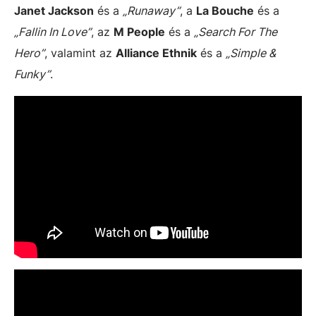
Janet Jackson
és a
„Runaway”
, a
La Bouche
és a
„Fallin In Love”
, az
M People
és a
„Search For The
Hero”
, valamint az
Alliance Ethnik
és a
„Simple &
Funky”
.