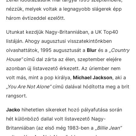
nézzük, melyek voltak a legnagyobb slágerek épp
három évtizeddel ezelőtt.
Utunkat kezdjük Nagy-Britanniában, a UK Top40
listáján. Ahogy augusztusi visszatekintőnkben
olvashattátok, 1995 augusztusát a
Blur
és a
„Country
House”
című dal zárta az élen, szeptember elejére
azonban új listavezető érkezett. Az úriember nem
volt más, mint a pop királya,
Michael Jackson
, aki a
„You Are Not Alone”
című dalával hódította meg a brit
rangsort.
Jacko
hihetetlen sikereket hozó pályafutása során
hét különböző dallal volt listavezető Nagy-
Britanniában (az első még 1983-ben a
„Billie Jean”