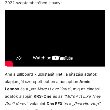
2022 szeptemberében elhunyt.
Ami a Billboard klublistáját illeti, a játszási adatok
alapján jól szerepelt ebben a hónapban
Annie
Lennox
és a
„No More I Love You’s”
, míg az eladási
adatok alapján
KRS-One
és az
"MC's Act Like They
Don't Know"
, valamint
Das EFX
és a
„Real Hip-Hop”