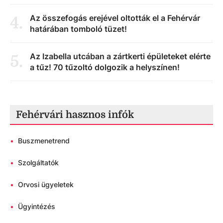
Az összefogás erejével oltották el a Fehérvár
4
.
határában tomboló tüzet!
Az Izabella utcában a zártkerti épületeket elérte
5
.
a tűz! 70 tűzoltó dolgozik a helyszínen!
Fehérvári hasznos infók
•
Buszmenetrend
•
Szolgáltatók
•
Orvosi ügyeletek
•
Ügyintézés