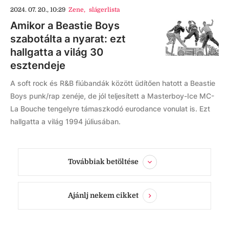
2024. 07. 20., 10:29
Zene
,
slágerlista
Amikor a Beastie Boys
szabotálta a nyarat: ezt
hallgatta a világ 30
esztendeje
A soft rock és R&B fiúbandák között üdítően hatott a Beastie
Boys punk/rap zenéje, de jól teljesített a Masterboy-Ice MC-
La Bouche tengelyre támaszkodó eurodance vonulat is. Ezt
hallgatta a világ 1994 júliusában.
Továbbiak betöltése
Ajánlj nekem cikket