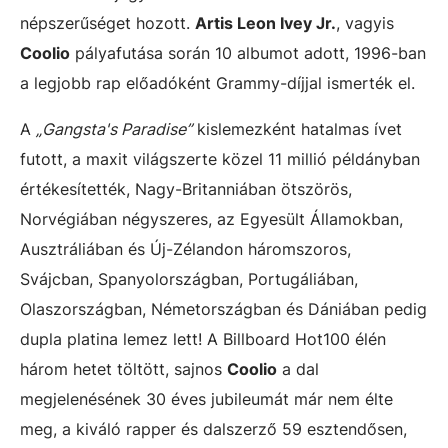
népszerűséget hozott.
Artis Leon Ivey Jr.
, vagyis
Coolio
pályafutása során 10 albumot adott, 1996-ban
a legjobb rap előadóként Grammy-díjjal ismerték el.
A
„Gangsta's Paradise”
kislemezként hatalmas ívet
futott, a maxit világszerte közel 11 millió példányban
értékesítették, Nagy-Britanniában ötszörös,
Norvégiában négyszeres, az Egyesült Államokban,
Ausztráliában és Új-Zélandon háromszoros,
Svájcban, Spanyolországban, Portugáliában,
Olaszországban, Németországban és Dániában pedig
dupla platina lemez lett! A Billboard Hot100 élén
három hetet töltött, sajnos
Coolio
a dal
megjelenésének 30 éves jubileumát már nem élte
meg, a kiváló rapper és dalszerző 59 esztendősen,