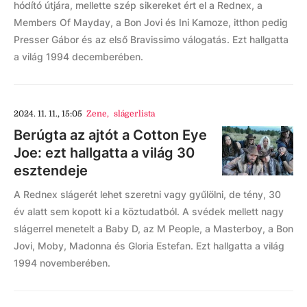
hódító útjára, mellette szép sikereket ért el a Rednex, a
Members Of Mayday, a Bon Jovi és Ini Kamoze, itthon pedig
Presser Gábor és az első Bravissimo válogatás. Ezt hallgatta
a világ 1994 decemberében.
2024. 11. 11., 15:05
Zene
,
slágerlista
Berúgta az ajtót a Cotton Eye
Joe: ezt hallgatta a világ 30
esztendeje
A Rednex slágerét lehet szeretni vagy gyűlölni, de tény, 30
év alatt sem kopott ki a köztudatból. A svédek mellett nagy
slágerrel menetelt a Baby D, az M People, a Masterboy, a Bon
Jovi, Moby, Madonna és Gloria Estefan. Ezt hallgatta a világ
1994 novemberében.