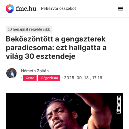
fmc.hu
Fehérvár összeköt
10 hónapnál régebbi cikk
Beköszöntött a gengszterek
paradicsoma: ezt hallgatta a
világ 30 esztendeje
Németh Zoltán
·
·
2025. 09. 13., 17:16
Zene
slágerlista
bbc.com