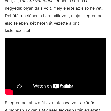
volt, a
„You Are Not Alone”
ebben a sorban a
negyedik olyan dala volt, mely elérte az első helyet.
Debütáló hetében a harmadik volt, majd szeptember
első felében, két héten át vezette a brit
kislemezlistát.
Szeptember abszolút az urak hava volt a ködös
Albionban, ugyanis
Michael Jackson
után érkezett