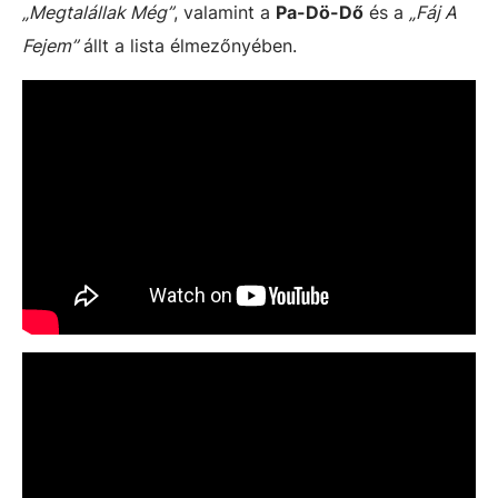
„Megtalállak Még”
, valamint a
Pa-Dö-Dő
és a
„Fáj A
Fejem”
állt a lista élmezőnyében.