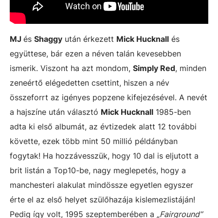
MJ
és
Shaggy
után érkezett
Mick Hucknall
és
együttese, bár ezen a néven talán kevesebben
ismerik. Viszont ha azt mondom,
Simply Red
, minden
zeneértő elégedetten csettint, hiszen a név
összeforrt az igényes popzene kifejezésével. A nevét
a hajszíne után választó
Mick Hucknall
1985-ben
adta ki első albumát, az évtizedek alatt 12 további
követte, ezek több mint 50 millió példányban
fogytak! Ha hozzávesszük, hogy 10 dal is eljutott a
brit listán a Top10-be, nagy meglepetés, hogy a
manchesteri alakulat mindössze egyetlen egyszer
érte el az első helyet szülőhazája kislemezlistáján!
Pedig így volt, 1995 szeptemberében a
„Fairground”