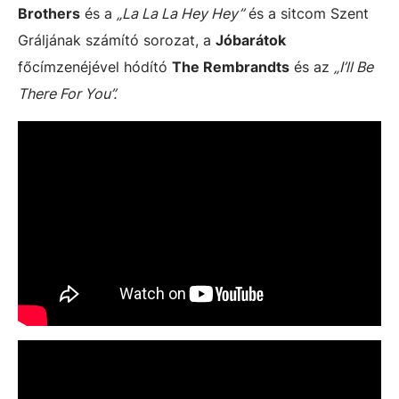
Brothers
és a
„La La La Hey Hey”
és a sitcom Szent
Gráljának számító sorozat, a
Jóbarátok
főcímzenéjével hódító
The Rembrandts
és az
„I’ll Be
There For You”.