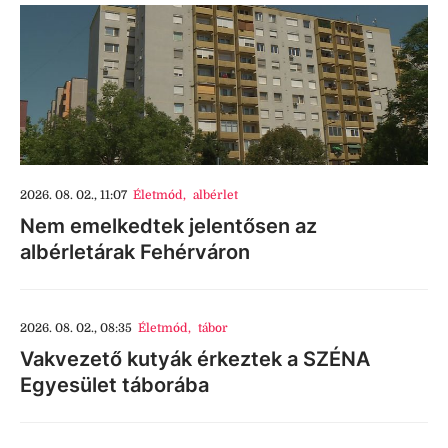
2026. 08. 02., 11:07
Életmód
,
albérlet
Nem emelkedtek jelentősen az
albérletárak Fehérváron
2026. 08. 02., 08:35
Életmód
,
tábor
Vakvezető kutyák érkeztek a SZÉNA
Egyesület táborába