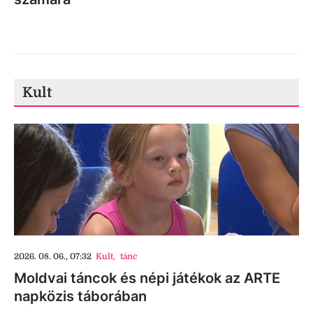
Kult
2026. 08. 06., 07:32
Kult
,
tánc
Moldvai táncok és népi játékok az ARTE
napközis táborában