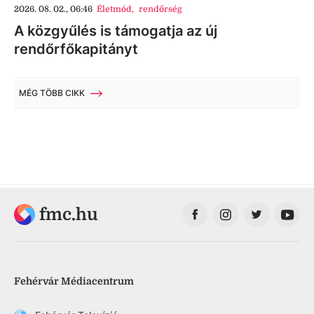
2026. 08. 02., 06:46
Életmód
,
rendőrség
A közgyűlés is támogatja az új
rendőrfőkapitányt
MÉG TÖBB CIKK
fmc.hu
Fehérvár Médiacentrum