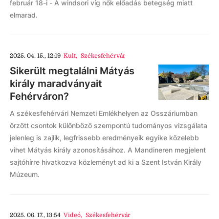
február 18-i - A windsori víg nők előadás betegség miatt
elmarad.
2025. 04. 15., 12:19
Kult
,
Székesfehérvár
Sikerült megtalálni Mátyás
király maradványait
Fehérváron?
A székesfehérvári Nemzeti Emlékhelyen az Osszáriumban
őrzött csontok különböző szempontú tudományos vizsgálata
jelenleg is zajlik, legfrissebb eredményeik egyike közelebb
vihet Mátyás király azonosításához. A Mandineren megjelent
sajtóhírre hivatkozva közleményt ad ki a Szent István Király
Múzeum.
2025. 06. 17., 13:54
Videó
,
Székesfehérvár