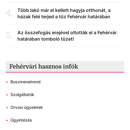
Több lakó már el kellett hagyja otthonát, a
4
.
házak felé terjed a tűz Fehérvár határában
Az összefogás erejével oltották el a Fehérvár
5
.
határában tomboló tüzet!
Fehérvári hasznos infók
•
Buszmenetrend
•
Szolgáltatók
•
Orvosi ügyeletek
•
Ügyintézés