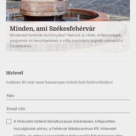
Minden, ami Székesfehérvár
Mindened Fehérvár és környéke? Nekünk is. Hírek, érdekességek,
programok és beszélgetések a világ szerintünk legjobb városáról a
Facebookon.
Hírlevél
Iratkozz fel már most hamarosan induló heti hírlevelünkre!
✓
A Hírlevélre történő feliratkozással önkéntesen, kifejezetten
hozzájárulok ahhoz, a Fehérvár Médiacentrum Kft. hírlevelet
küldjön, és ehhez kapcsolódóan felhasználói fiókot hozzon létre.