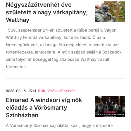
Négyszázötvenhét éve
született a nagy várkapitány,
Watthay
1568. szeptember 24-én született a Rába partján, Vágon
Watthay Ferentz várkapitány, költő és festő. Ő az a
hírességünk volt, aki maga írta meg életét, s nem bízta azt
történészekre, lantosokra. A múlt század elején a Századok
című folyóirat bőséggel foglalta össze Watthay írásait,
történeteit.
2025. 02. 18., 15:41
Kult
,
Székesfehérvár
Elmarad A windsori víg nők
előadás a Vörösmarty
Színházban
A Vörösmarty Színház sajnálattal közli, hogy a ma esti -