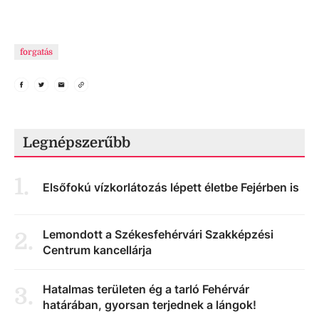
forgatás
Legnépszerűbb
1
.
Elsőfokú vízkorlátozás lépett életbe Fejérben is
Lemondott a Székesfehérvári Szakképzési
2
.
Centrum kancellárja
Hatalmas területen ég a tarló Fehérvár
3
.
határában, gyorsan terjednek a lángok!