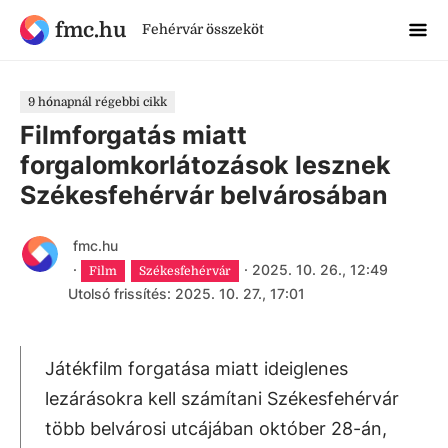
fmc.hu
Fehérvár összeköt
9 hónapnál régebbi cikk
Filmforgatás miatt
forgalomkorlátozások lesznek
Székesfehérvár belvárosában
fmc.hu
·
·
2025. 10. 26., 12:49
Film
Székesfehérvár
Utolsó frissítés: 2025. 10. 27., 17:01
Játékfilm forgatása miatt ideiglenes
lezárásokra kell számítani Székesfehérvár
több belvárosi utcájában október 28-án,