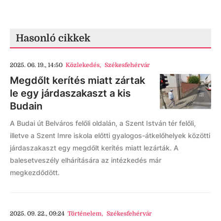
Hasonló cikkek
2025. 06. 19., 14:50
Közlekedés
,
Székesfehérvár
Megdőlt kerítés miatt zártak
le egy járdaszakaszt a kis
Budain
A Budai út Belváros felőli oldalán, a Szent István tér felőli,
illetve a Szent Imre iskola előtti gyalogos-átkelőhelyek közötti
járdaszakaszt egy megdőlt kerítés miatt lezárták. A
balesetveszély elhárítására az intézkedés már
megkezdődött.
2025. 09. 22., 09:24
Történelem
,
Székesfehérvár