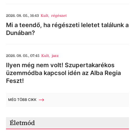
2026. 08. 05., 16:43
Kult
,
régészet
Mi a teendő, ha régészeti leletet találunk a
Dunában?
2026. 08. 05., 07:45
Kult
,
jazz
Ilyen még nem volt! Szupertakarékos
üzemmódba kapcsol idén az Alba Regia
Feszt!
MÉG TÖBB CIKK
Életmód