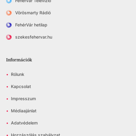
Fehérvár Televízió
Vörösmarty Rádió
FehérVár hetilap
szekesfehervar.hu
Információk
•
Rólunk
•
Kapcsolat
•
Impresszum
•
Médiaajánlat
•
Adatvédelem
•
Hozzászólás szabályzat