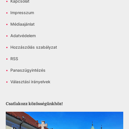
•
Kapcsolat
•
Impresszum
•
Médiaajánlat
•
Adatvédelem
•
Hozzászólás szabályzat
•
RSS
•
Panaszügyintézés
•
Választási irányelvek
Csatlakozz közösségünkhöz!