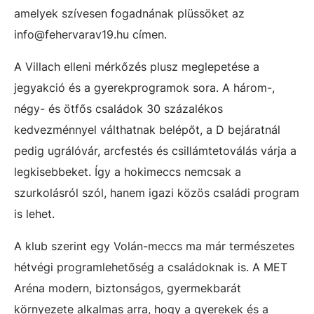
amelyek szívesen fogadnának plüssöket az
info@fehervarav19.hu címen.
A Villach elleni mérkőzés plusz meglepetése a
jegyakció és a gyerekprogramok sora. A három-,
négy- és ötfős családok 30 százalékos
kedvezménnyel válthatnak belépőt, a D bejáratnál
pedig ugrálóvár, arcfestés és csillámtetoválás várja a
legkisebbeket. Így a hokimeccs nemcsak a
szurkolásról szól, hanem igazi közös családi program
is lehet.
A klub szerint egy Volán-meccs ma már természetes
hétvégi programlehetőség a családoknak is. A MET
Aréna modern, biztonságos, gyermekbarát
környezete alkalmas arra, hogy a gyerekek és a