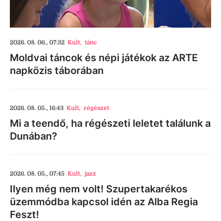
2026. 08. 06., 07:32
Kult
,
tánc
Moldvai táncok és népi játékok az ARTE
napközis táborában
2026. 08. 05., 16:43
Kult
,
régészet
Mi a teendő, ha régészeti leletet találunk a
Dunában?
2026. 08. 05., 07:45
Kult
,
jazz
Ilyen még nem volt! Szupertakarékos
üzemmódba kapcsol idén az Alba Regia
Feszt!