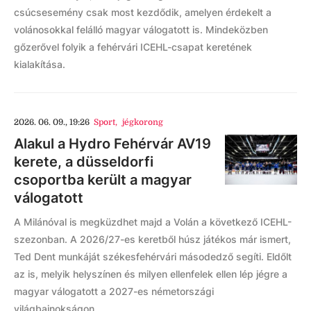
csúcsesemény csak most kezdődik, amelyen érdekelt a
volánosokkal felálló magyar válogatott is. Mindeközben
gőzerővel folyik a fehérvári ICEHL-csapat keretének
kialakítása.
2026. 06. 09., 19:26
Sport
,
jégkorong
Alakul a Hydro Fehérvár AV19
kerete, a düsseldorfi
csoportba került a magyar
válogatott
A Milánóval is megküzdhet majd a Volán a következő ICEHL-
szezonban. A 2026/27-es keretből húsz játékos már ismert,
Ted Dent munkáját székesfehérvári másodedző segíti. Eldőlt
az is, melyik helyszínen és milyen ellenfelek ellen lép jégre a
magyar válogatott a 2027-es németországi
világbajnokságon.