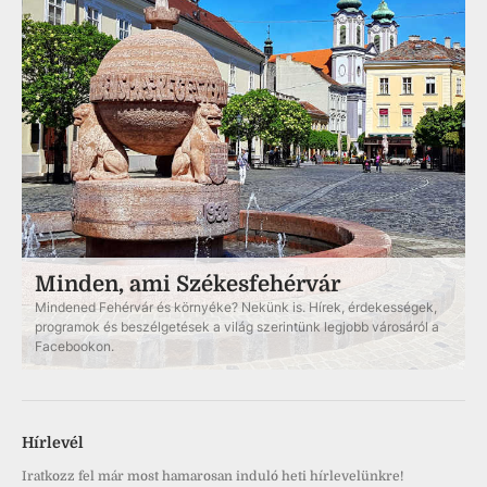
Minden, ami Székesfehérvár
Mindened Fehérvár és környéke? Nekünk is. Hírek, érdekességek,
programok és beszélgetések a világ szerintünk legjobb városáról a
Facebookon.
Hírlevél
Iratkozz fel már most hamarosan induló heti hírlevelünkre!