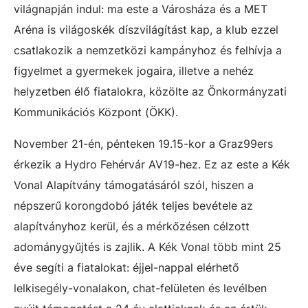
világnapján indul: ma este a Városháza és a MET
Aréna is világoskék díszvilágítást kap, a klub ezzel
csatlakozik a nemzetközi kampányhoz és felhívja a
figyelmet a gyermekek jogaira, illetve a nehéz
helyzetben élő fiatalokra, közölte az Önkormányzati
Kommunikációs Központ (ÖKK).
November 21-én, pénteken 19.15-kor a Graz99ers
érkezik a Hydro Fehérvár AV19-hez. Ez az este a Kék
Vonal Alapítvány támogatásáról szól, hiszen a
népszerű korongdobó játék teljes bevétele az
alapítványhoz kerül, és a mérkőzésen célzott
adománygyűjtés is zajlik. A Kék Vonal több mint 25
éve segíti a fiatalokat: éjjel-nappal elérhető
lelkisegély-vonalakon, chat-felületen és levélben