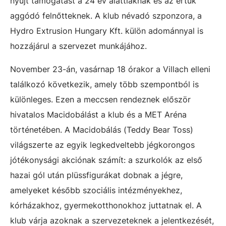
nyújt támogatást a 24 év alattiaknak és az értük
aggódó felnőtteknek. A klub névadó szponzora, a
Hydro Extrusion Hungary Kft. külön adománnyal is
hozzájárul a szervezet munkájához.
November 23-án, vasárnap 18 órakor a Villach elleni
találkozó következik, amely több szempontból is
különleges. Ezen a meccsen rendeznek először
hivatalos Macidobálást a klub és a MET Aréna
történetében. A Macidobálás (Teddy Bear Toss)
világszerte az egyik legkedveltebb jégkorongos
jótékonysági akciónak számít: a szurkolók az első
hazai gól után plüssfigurákat dobnak a jégre,
amelyeket később szociális intézményekhez,
kórházakhoz, gyermekotthonokhoz juttatnak el. A
klub várja azoknak a szervezeteknek a jelentkezését,