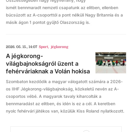
Összességében nagy fegyvertény, hogy
ismét bennmaradt nemzeti csapatunk az elitben, ellenben
búcsúzott az A-csoporttól a pont nélküli Nagy Britannia és a
másik ágon 1 pontot gyűjtő Olaszország is.
2026. 05. 15., 14:07
Sport
,
jégkorong
A jégkorong-
világbajnokságról üzent a
fehérváriaknak a Volán hokisa
Szombaton kezdődik a magyar válogatott számára a 2026-
os IIHF Jégkorong-világbajnokság, közkeletű nevén az A-
csoportos vébé. A magyarok tavaly kiharcolták a
bennmaradást az elitben, és idén is ez a cél. A keretben
nyolc fehérvári játékos van, közülük Kiss Roland nyilatkozott.