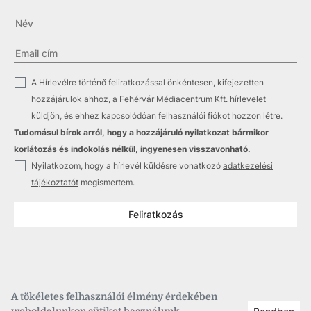
✓
A Hírlevélre történő feliratkozással önkéntesen, kifejezetten
hozzájárulok ahhoz, a Fehérvár Médiacentrum Kft. hírlevelet
küldjön, és ehhez kapcsolódóan felhasználói fiókot hozzon létre.
Tudomásul bírok arról, hogy a hozzájáruló nyilatkozat bármikor
korlátozás és indokolás nélkül, ingyenesen visszavonható.
✓
Nyilatkozom, hogy a hírlevél küldésre vonatkozó
adatkezelési
tájékoztatót
megismertem.
Feliratkozás
A tökéletes felhasználói élmény érdekében