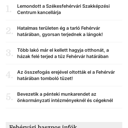
Lemondott a Székesfehérvári Szakképzési
1
.
Centrum kancellárja
Hatalmas területen ég a tarló Fehérvár
2
.
határában, gyorsan terjednek a lángok!
Több lakó már el kellett hagyja otthonát, a
3
.
házak felé terjed a tűz Fehérvár határában
Az összefogás erejével oltották el a Fehérvár
4
.
határában tomboló tüzet!
Bevezetik a pénteki munkarendet az
5
.
önkormányzati intézményeknél és cégeknél
Fehérvári hasznos infók