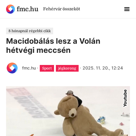
fmc.hu
Fehérvár összeköt
8 hónapnál régebbi cikk
Macidobálás lesz a Volán
hétvégi meccsén
fmc.hu
·
·
2025. 11. 20., 12:24
Sport
jégkorong
Youtube