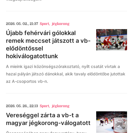
2026. 05. 02., 21:37
Sport
,
jégkorong
Újabb fehérvári gólokkal
remek meccset játszott a vb-
elődöntőssel
hokiválogatottunk
A mieink igazi közönségszórakoztató, nyílt csatát vívtak a
hazai pályán játszó dánokkal, akik tavaly elődöntőbe jutottak
az A-csoportos vb-n.
2026. 05. 26., 22:13
Sport
,
jégkorong
Vereséggel zárta a vb-t a
magyar jégkorong-válogatott