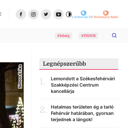
C
Fehérvár-TV
Vörösmarty Rádió
#hőség
#FEDOK
Legnépszerűbb
Simon Erika
Lemondott a Székesfehérvári
1
.
Szakképzési Centrum
kancellárja
Hatalmas területen ég a tarló
2
.
Fehérvár határában, gyorsan
terjednek a lángok!