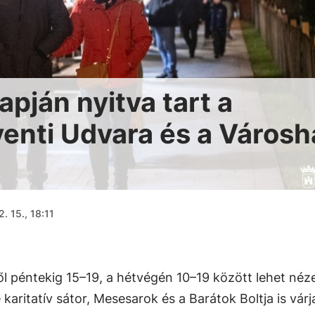
pján nyitva tart a
enti Udvara és a Városh
. 15., 18:11
l péntekig 15–19, a hétvégén 10–19 között lehet néze
 karitatív sátor, Mesesarok és a Barátok Boltja is várj