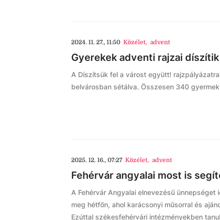
2024. 11. 27., 11:50
Közélet
,
advent
Gyerekek adventi rajzai díszíti
A Díszítsük fel a várost együtt! rajzpályázatr
belvárosban sétálva. Összesen 340 gyermek ra
2025. 12. 16., 07:27
Közélet
,
advent
Fehérvár angyalai most is segít
A Fehérvár Angyalai elnevezésű ünnepséget i
meg hétfőn, ahol karácsonyi műsorral és ajá
Ezúttal székesfehérvári intézményekben tanul