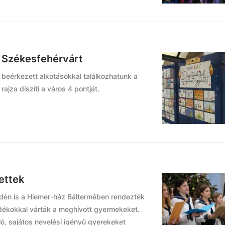
k Székesfehérvárt
a beérkezett alkotásokkal találkozhatunk a
jza díszíti a város 4 pontját.
ettek
dén is a Hiemer-ház Báltermében rendezték
ndékokkal várták a meghívott gyermekeket.
ó, sajátos nevelési igényű gyerekeket