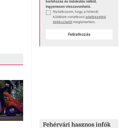
korlátozás és indokolás nélkül,
ingyenesen visszavonható.
Nyilatkozom, hogy a hírlevél
✓
küldésre vonatkozó
adatkezelési
tájékoztatót
megismertem.
Feliratkozás
Fehérvári hasznos infók