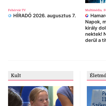
Fehérvár TV
Multimédia
,
F
HÍRADÓ 2026. augusztus 7.
Hamaro
Napok, m
király do
nektek! 
derül a ti
Kult
Életm