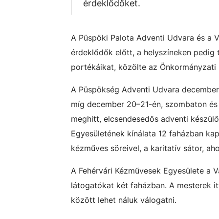
érdeklődőket.
A Püspöki Palota Adventi Udvara és a V
érdeklődők előtt, a helyszíneken pedig
portékáikat, közölte az Önkormányzat
A Püspökség Adventi Udvara december 15
míg december 20–21-én, szombaton és va
meghitt, elcsendesedős adventi készülő
Egyesületének kínálata 12 faházban kap
kézműves söreivel, a karitatív sátor, ah
A Fehérvári Kézművesek Egyesülete a Vá
látogatókat két faházban. A mesterek it
között lehet náluk válogatni.