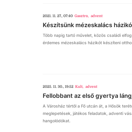
2021. 11. 27., 07:40
Gasztro
,
advent
Készítsünk mézeskalács házikó
Több napig tartó művelet, közös családi elfogl
érdemes mézeskalács házikót készíteni ottho
2025. 11. 30., 19:52
Kult
,
advent
Fellobbant az első gyertya láng
A Városház tértől a Fő utcán át, a Hősök terétő
meglepetések, játékos feladatok, adventi vásá
hangolódókat.