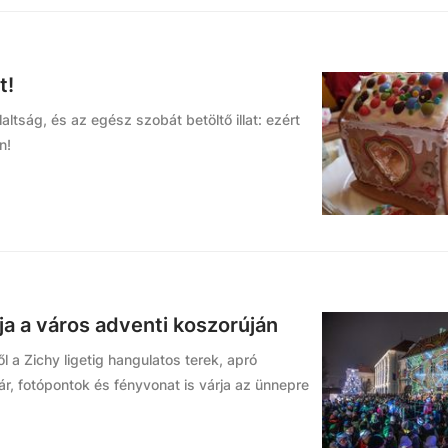
t!
altság, és az egész szobát betöltő illat: ezért
n!
ja a város adventi koszorúján
l a Zichy ligetig hangulatos terek, apró
r, fotópontok és fényvonat is várja az ünnepre