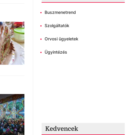
•
Buszmenetrend
•
Szolgáltatók
•
Orvosi ügyeletek
•
Ügyintézés
Kedvencek