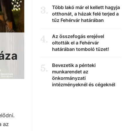
Több lakó már el kellett hagyja
3
.
otthonát, a házak felé terjed a
tűz Fehérvár határában
Az összefogás erejével
4
.
oltották el a Fehérvár
határában tomboló tüzet!
áza
Bevezetik a pénteki
5
.
munkarendet az
önkormányzati
intézményeknél és cégeknél
lődni.
a az