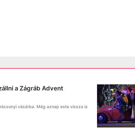
zállni a Zágráb Advent
arácsonyi vásárba. Még aznap este vissza is