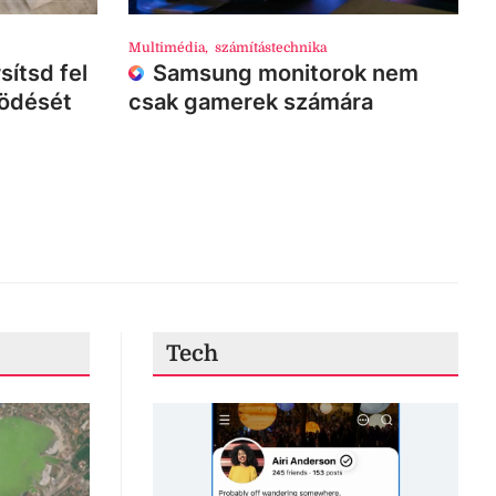
Multimédia
,
számítástechnika
sítsd fel
Samsung monitorok nem
ködését
csak gamerek számára
Tech