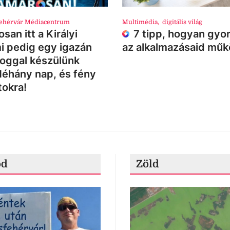
ehérvár Médiacentrum
Multimédia
,
digitális világ
san itt a Királyi
7 tipp, hogyan gyor
i pedig egy igazán
az alkalmazásaid mű
loggal készülünk
Néhány nap, és fény
tokra!
ód
Zöld