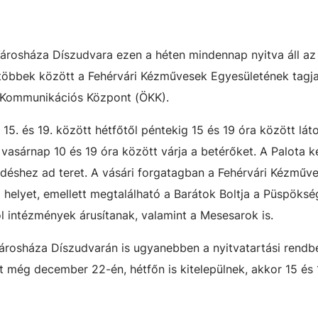
árosháza Díszudvara ezen a héten mindennap nyitva áll az
 többek között a Fehérvári Kézművesek Egyesületének tagjai
i Kommunikációs Központ (ÖKK).
. és 19. között hétfőtől péntekig 15 és 19 óra között lát
sárnap 10 és 19 óra között várja a betérőket. A Palota ke
déshez ad teret. A vásári forgatagban a Fehérvári Kézműv
 helyet, emellett megtalálható a Barátok Boltja a Püspöks
ol intézmények árusítanak, valamint a Mesesarok is.
rosháza Díszudvarán is ugyanebben a nyitvatartási rendbe
t még december 22-én, hétfőn is kitelepülnek, akkor 15 és 