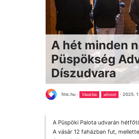
A hét minden na
Püspökség Adv
Díszudvara
fmc.hu
·
·
2025. 12
Vásárlás
advent
A Püspöki Palota udvarán hétfőtő
A vásár 12 faházban fut, mellette