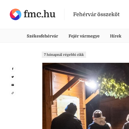
fmc.hu
Fehérvár összeköt
Székesfehérvár
Fejér vármegye
Hírek
7 hónapnál régebbi cikk