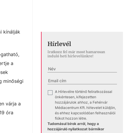
 kínálják
Hírlevél
Iratkozz fel már most hamarosan
ogatható,
induló heti hírlevelünkre!
rtje a
esek
ég minőségi
A Hírlevélre történő feliratkozással
✓
önkéntesen, kifejezetten
hozzájárulok ahhoz, a Fehérvár
n várja a
Médiacentrum Kft. hírlevelet küldjön,
19 óra
és ehhez kapcsolódóan felhasználói
fiókot hozzon létre.
Tudomásul bírok arról, hogy a
hozzájáruló nyilatkozat bármikor