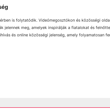
sség
térben is folytatódik. Videómegosztókon és közösségi old
k jelennek meg, amelyek inspirálják a fiatalokat és felnőtt
kihívás és online közösségi jelenség, amely folyamatosan fe