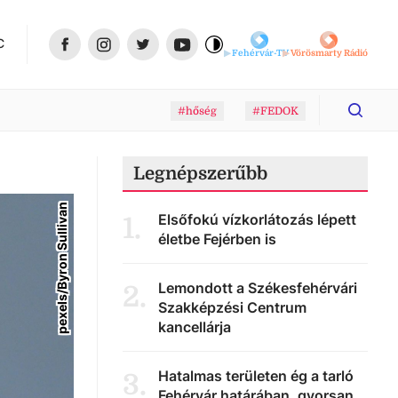
C
Fehérvár-TV
Vörösmarty Rádió
#hőség
#FEDOK
Legnépszerűbb
pexels/Byron Sullivan
Elsőfokú vízkorlátozás lépett
1
.
életbe Fejérben is
Lemondott a Székesfehérvári
2
.
Szakképzési Centrum
kancellárja
Hatalmas területen ég a tarló
3
.
Fehérvár határában, gyorsan