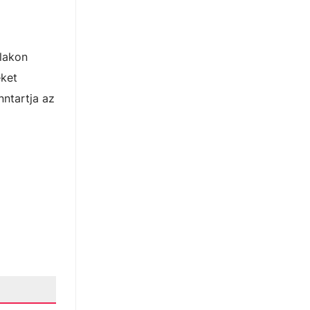
alakon
eket
nntartja az