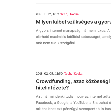
2021. 11. 17., 17:17
Tech
,
Kocka
Milyen kábel szükséges a gyor
A gyors internet manapság már nem luxus. A s
elérhető maximális letöltési sebességet, ame
már nem tud kiszolgálni.
2018. 02. 05., 12:50
Tech
,
Kocka
Crowdfunding, azaz közösségi f
hitelintézete?
Azt már mindenki tudja, hogy az internet adta
Facebook, a Google, a YouTube, a Snapchat é
miként lehet ezt pénzügyi szempontból is has