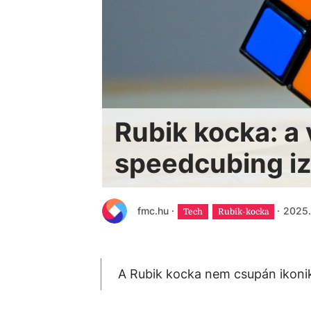
Rubik kocka: a
speedcubing i
fmc.hu
·
·
2025. 
Tech
Rubik-kocka
A Rubik kocka nem csupán ikonik