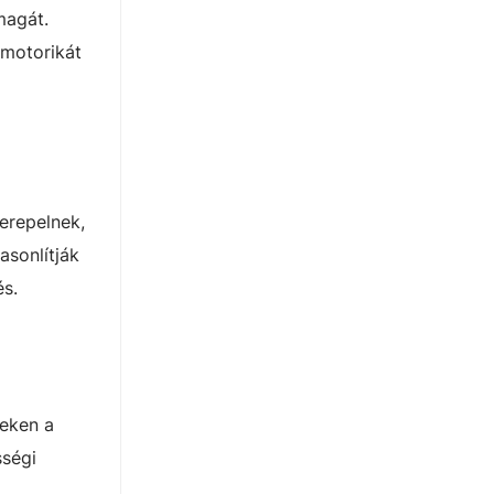
magát.
mmotorikát
erepelnek,
asonlítják
és.
yeken a
sségi