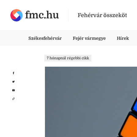
fmc.hu
Fehérvár összeköt
Székesfehérvár
Fejér vármegye
Hírek
7 hónapnál régebbi cikk