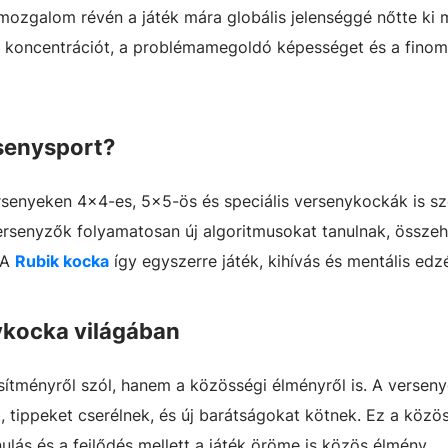
ozgalom révén a játék mára globális jelenséggé nőtte ki 
a koncentrációt, a problémamegoldó képességet és a fino
rsenysport?
rsenyeken 4×4-es, 5×5-ös és speciális versenykockák is sz
ersenyzők folyamatosan új algoritmusokat tanulnak, összeh
 A
Rubik kocka
így egyszerre játék, kihívás és mentális edz
ykocka világában
ítményről szól, hanem a közösségi élményről is. A versen
 tippeket cserélnek, és új barátságokat kötnek. Ez a közö
ulás és a fejlődés mellett a játék öröme is közös élmény.