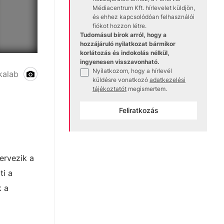
Médiacentrum Kft. hírlevelet küldjön,
és ehhez kapcsolódóan felhasználói
fiókot hozzon létre.
Tudomásul bírok arról, hogy a
hozzájáruló nyilatkozat bármikor
korlátozás és indokolás nélkül,
ingyenesen visszavonható.
Rubik kocka kirakása közösségi workshop és ok
Nyilatkozom, hogy a hírlevél
✓
kalab
küldésre vonatkozó
adatkezelési
tájékoztatót
megismertem.
Feliratkozás
ervezik a
ti a
k a