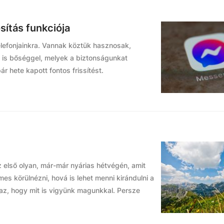
ítás funkciója
elefonjainkra. Vannak köztük hasznosak,
is bőséggel, melyek a biztonságunkat
 hete kapott fontos frissítést.
az első olyan, már-már nyárias hétvégén, amit
mes körülnézni, hová is lehet menni kirándulni a
 az, hogy mit is vigyünk magunkkal. Persze