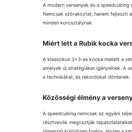
A modern versenyek és a speedcubing m
Nemcsak szórakoztat, hanem fejleszti 
minden korosztálynak.
Miért lett a Rubik kocka ve
A klasszikus 3×3-as kocka mellett a ve
amelyek új stratégiákat igényelnek. A v
a technikákat, és rekordokat döntenek.
Közösségi élmény a versen
A speedcubing nemcsak az egyéni teljes
résztvevők megosztják tapasztalataikat,
dimenzió különösen fontos, hiszen a tan