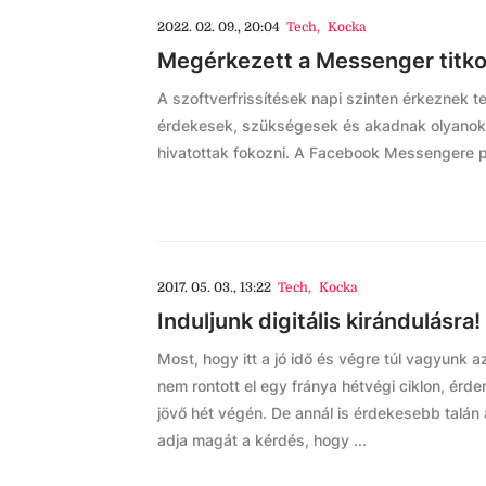
2022. 02. 09., 20:04
Tech
,
Kocka
Megérkezett a Messenger titkos
A szoftverfrissítések napi szinten érkeznek t
érdekesek, szükségesek és akadnak olyanok 
hivatottak fokozni. A Facebook Messengere pár
2017. 05. 03., 13:22
Tech
,
Kocka
Induljunk digitális kirándulásra!
Most, hogy itt a jó idő és végre túl vagyunk 
nem rontott el egy fránya hétvégi ciklon, érde
jövő hét végén. De annál is érdekesebb talán
adja magát a kérdés, hogy ...