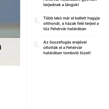
terjednek a lángok!
Több lakó már el kellett hagyja
4
.
otthonát, a házak felé terjed a
tűz Fehérvár határában
Az összefogás erejével
5
.
a
oltották el a Fehérvár
határában tomboló tüzet!