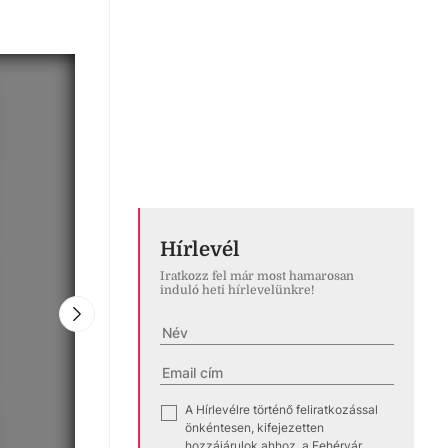
Hírlevél
Iratkozz fel már most hamarosan
induló heti hírlevelünkre!
A Hírlevélre történő feliratkozással
✓
önkéntesen, kifejezetten
hozzájárulok ahhoz, a Fehérvár