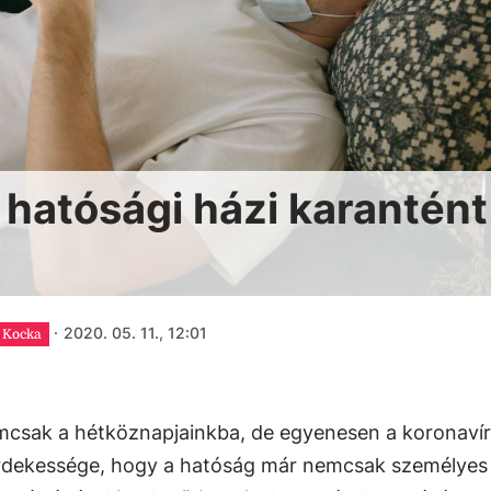
a hatósági házi karantént
·
2020. 05. 11., 12:01
Kocka
mcsak a hétköznapjainkba, de egyenesen a koronaví
 érdekessége, hogy a hatóság már nemcsak személyes