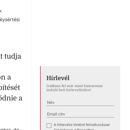
k
lysértési
t tudja
on a
Hírlevél
ítését
Iratkozz fel már most hamarosan
induló heti hírlevelünkre!
ödnie a
A Hírlevélre történő feliratkozással
✓
unkra, de
önkéntesen, kifejezetten