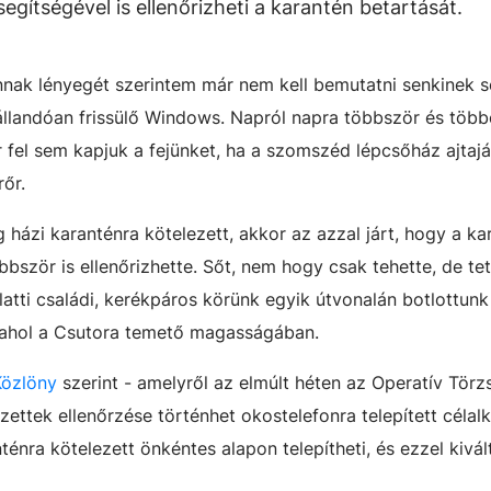
segítségével is ellenőrizheti a karantén betartását.
nnak lényegét szerintem már nem kell bemutatni senkinek 
z állandóan frissülő Windows. Napról napra többször és több
r fel sem kapjuk a fejünket, ha a szomszéd lépcsőház ajtaj
őr.
 házi karanténra kötelezett, akkor az azzal járt, hogy a ka
ször is ellenőrizhette. Sőt, nem hogy csak tehette, de tette
latti családi, kerékpáros körünk egyik útvonalán botlottunk
lahol a Csutora temető magasságában.
özlöny
szerint - amelyről az elmúlt héten az Operatív Törzs
ezettek ellenőrzése történhet okostelefonra telepített céla
ténra kötelezett önkéntes alapon telepítheti, és ezzel kivál