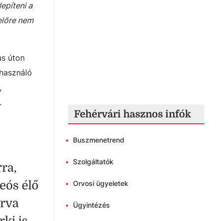
epíteni a
előre nem
us úton
lhasználó
,
.
Fehérvári hasznos infók
•
Buszmenetrend
•
Szolgáltatók
ra,
eós élő
•
Orvosi ügyeletek
árva
•
Ügyintézés