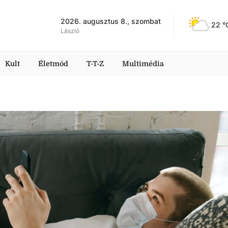
2026. augusztus 8., szombat
22
 °
László
Kult
Életmód
T-T-Z
Multimédia