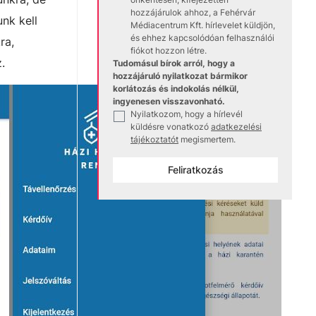
hozzájárulok ahhoz, a Fehérvár
unk kell
Médiacentrum Kft. hírlevelet küldjön,
és ehhez kapcsolódóan felhasználói
ra,
fiókot hozzon létre.
.
Tudomásul bírok arról, hogy a
hozzájáruló nyilatkozat bármikor
korlátozás és indokolás nélkül,
ingyenesen visszavonható.
Nyilatkozom, hogy a hírlevél
✓
küldésre vonatkozó
adatkezelési
tájékoztatót
megismertem.
Feliratkozás