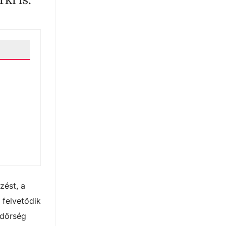
ki is.
zést, a
 felvetődik
ndőrség