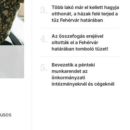
Több lakó már el kellett hagyja
3
.
otthonát, a házak felé terjed a
tűz Fehérvár határában
Az összefogás erejével
4
.
oltották el a Fehérvár
határában tomboló tüzet!
Bevezetik a pénteki
5
.
munkarendet az
önkormányzati
intézményeknél és cégeknél
rusos