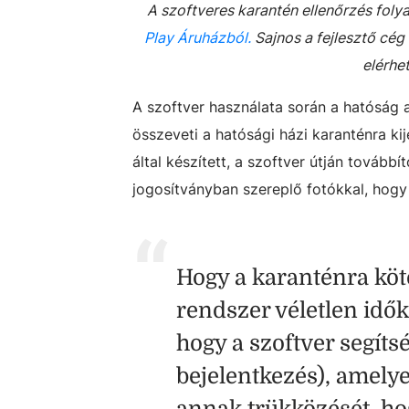
A szoftveres karantén ellenőrzés foly
Play Áruházból.
Sajnos a fejlesztő cég 
elérhe
A szoftver használata során a hatóság 
összeveti a hatósági házi karanténra ki
által készített, a szoftver útján tovább
jogosítványban szereplő fotókkal, hogy e
Hogy a karanténra köte
rendszer véletlen idő
hogy a szoftver segít
bejelentkezés), amelye