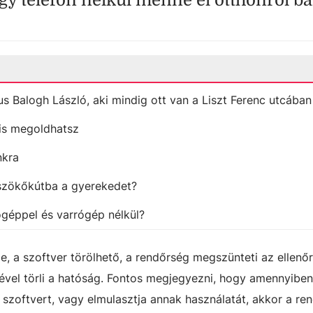
y telefon nélkül menne el otthonról bár
us Balogh László, aki mindig ott van a Liszt Ferenc utcában
l is megoldhatsz
nkra
 szökőkútba a gyerekedet?
géppel és varrógép nélkül?
je, a szoftver törölhető, a rendőrség megszünteti az ellenőr
tével törli a hatóság. Fontos megjegyezni, hogy amennyiben
 a szoftvert, vagy elmulasztja annak használatát, akkor a re