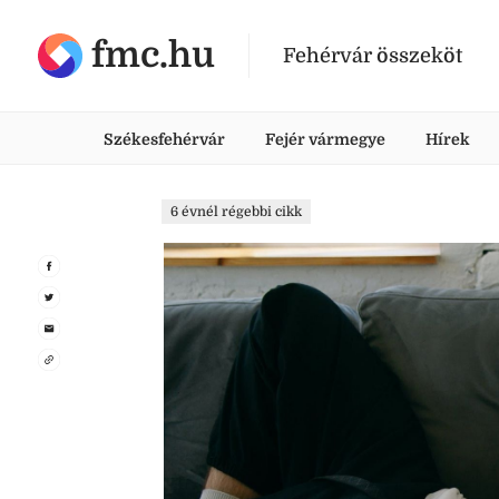
fmc.hu
Fehérvár összeköt
Székesfehérvár
Fejér vármegye
Hírek
6 évnél régebbi cikk