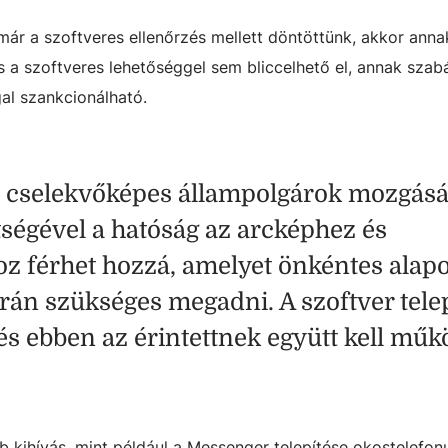
ár a szoftveres ellenőrzés mellett döntöttünk, akkor anna
s a szoftveres lehetőséggel sem bliccelhető el, annak szabá
l szankcionálható.
, cselekvőképes állampolgárok mozgásá
tségével a hatóság az arcképhez és
z férhet hozzá, amelyet önkéntes alap
rán szükséges megadni. A szoftver telep
és ebben az érintettnek együtt kell műk
 kihívás, mint például a Messenger telepítése okostelefon