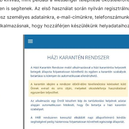
n is segítenek. Az első használat során nyilván regisztráln
sz személyes adatainkra, e-mail-címünkre, telefonszámunk
alkalmazásnak, hogy hozzáférjen készülékünk helyadataihoz