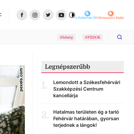
C
Fehérvár-TV
Vörösmarty Rádió
#hőség
#FEDOK
Legnépszerűbb
pexels.com
Lemondott a Székesfehérvári
1
.
Szakképzési Centrum
kancellárja
Hatalmas területen ég a tarló
2
.
Fehérvár határában, gyorsan
terjednek a lángok!