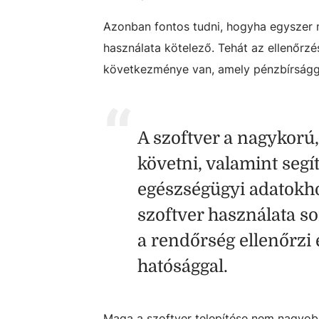
Azonban fontos tudni, hogyha egyszer m
használata kötelező. Tehát az ellenőrzé
következménye van, amely pénzbírságga
A szoftver a nagykorú
követni, valamint segí
egészségügyi adatokho
szoftver használata so
a rendőrség ellenőrzi 
hatósággal.
Maga a szoftver telepítése nem nagyobb