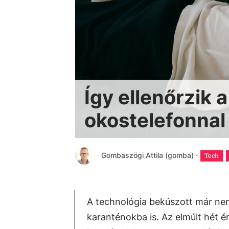
Így ellenőrzik 
okostelefonnal
Gombaszögi Attila (gomba)
·
Tech
A technológia bekúszott már ne
karanténokba is. Az elmúlt hét