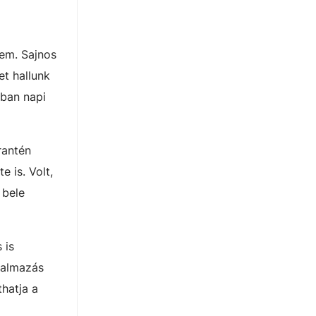
sem. Sajnos
et hallunk
ában napi
rantén
 is. Volt,
 bele
 is
lkalmazás
thatja a