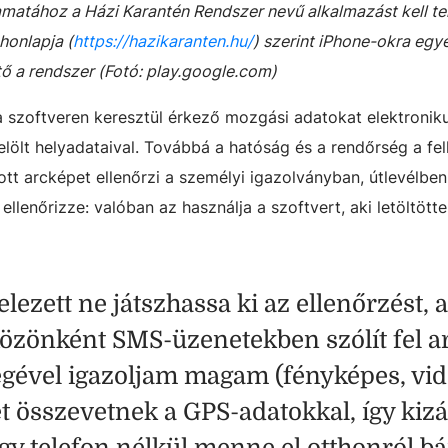
amatához a Házi Karantén Rendszer nevű alkalmazást kell tel
honlapja (
https://hazikaranten.hu/
) szerint iPhone-okra egy
tő a rendszer (Fotó: play.google.com)
a szoftveren keresztül érkező mozgási adatokat elektronik
jelölt helyadataival. Továbbá a hatóság és a rendőrség a fe
ított arcképet ellenőrzi a személyi igazolványban, útlevélben
llenőrizze: valóban az használja a szoftvert, aki letöltötte
lezett ne játszhassa ki az ellenőrzést, a
közönként SMS-üzenetekben szólít fel ar
ségével igazoljam magam (fényképes, vid
t összevetnek a GPS-adatokkal, így kiz