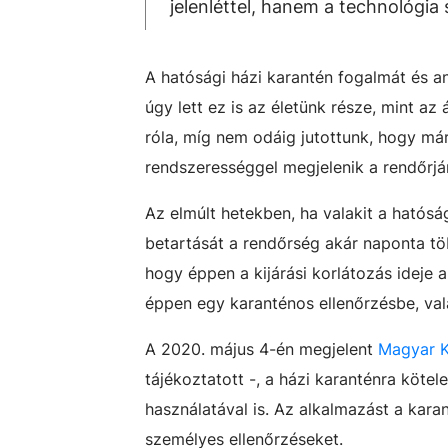
jelenléttel, hanem a technológia 
A hatósági házi karantén fogalmát és a
úgy lett ez is az életünk része, mint a
róla, míg nem odáig jutottunk, hogy má
rendszerességgel megjelenik a rendőrjár
Az elmúlt hetekben, ha valakit a hatóság
betartását a rendőrség akár naponta több
hogy éppen a kijárási korlátozás ideje a
éppen egy karanténos ellenőrzésbe, va
A 2020. május 4-én megjelent
Magyar K
tájékoztatott -, a házi karanténra kötel
használatával is. Az alkalmazást a karan
személyes ellenőrzéseket.