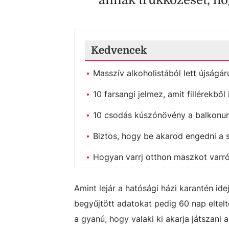
annak trükközését, hog
Kedvencek
Masszív alkoholistából lett újságár
10 farsangi jelmez, amit fillérekbő
10 csodás kúszónövény a balkonu
Biztos, hogy be akarod engedni a
Hogyan varrj otthon maszkot varró
Amint lejár a hatósági házi karantén ide
begyűjtött adatokat pedig 60 nap eltel
a gyanú, hogy valaki ki akarja játszani