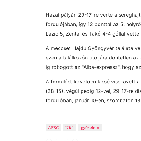
Hazai pályán 29-17-re verte a sereghaj
fordulójában, így 12 ponttal az 5. helyr
Lazic 5, Zentai és Takó 4-4 góllal vette 
A meccset Hajdu Gyöngyvér találata vez
ezen a találkozón utoljára döntetlen az 
ig robogott az "Alba-expressz", hogy az
A fordulást követően kissé visszavett a
(28-15), végül pedig 12-vel, 29-17-re 
fordulóban, január 10-én, szombaton 18
AFKC
NB 1
győzelem