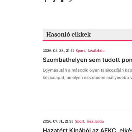
Hasonló cikkek
2026. 02. 28., 21:41
Sport
,
kézilabda
Szombathelyen sem tudott pon
Egymásután a második olyan találkozóján kapot
kézicsapat, amelyen előzetesen esélyesebb vol
2026. 07. 31., 21:35
Sport
,
kézilabda
Hazatért Kínából az AFKC, elkés