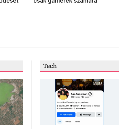
ködését
csak gamerek számára
Tech