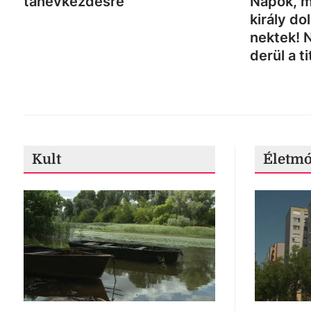
tanévkezdésre
Napok, m
király do
nektek! 
derül a ti
Kult
Életm