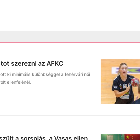
tot szerezni az AFKC
t ki minimális különbséggel a fehérvári női
t ellenfelénél.
zült a sorsolás, a Vasas ellen