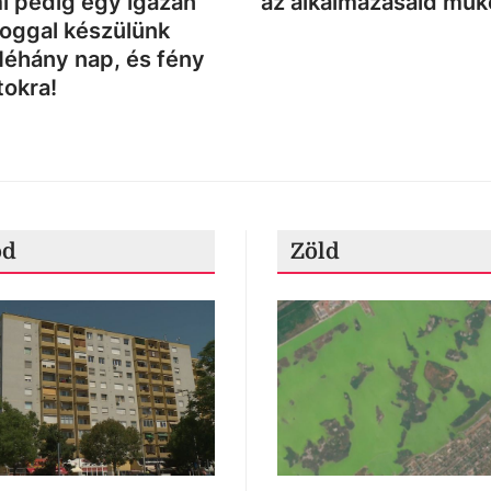
i pedig egy igazán
az alkalmazásaid mű
loggal készülünk
Néhány nap, és fény
tokra!
ód
Zöld