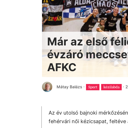
Már az első fél
évzáró meccset
AFKC
Mátay Balázs
·
·
2
Sport
kézilabda
Az év utolsó bajnoki mérkőzésé
fehérvári női kézicsapat, feltéve