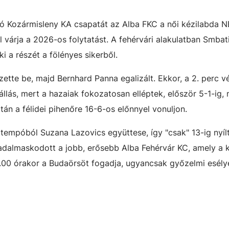
tó Kozármisleny KA csapatát az Alba FKC a női kézilabda NB
ől várja a 2026-os folytatást. A fehérvári alakulatban Smbat
ki a részét a fölényes sikerből.
ette be, majd Bernhard Panna egalizált. Ekkor, a 2. perc v
állás, mert a hazaiak fokozatosan elléptek, először 5-1-ig,
tán a félidei pihenőre 16-6-os előnnyel vonuljon.
 tempóból Suzana Lazovics együttese, így "csak" 13-ig nyílt
diadalmaskodott a jobb, erősebb Alba Fehérvár KC, amely a
.00 órakor a Budaörsöt fogadja, ugyancsak győzelmi esély