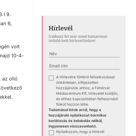
 I 9.
ian 6,
Hírlevél
Iratkozz fel már most hamarosan
induló heti hírlevelünkre!
égén volt
 majd 10-4-
A Hírlevélre történő feliratkozással
✓
 az olló
önkéntesen, kifejezetten
 következő
hozzájárulok ahhoz, a Fehérvár
Médiacentrum Kft. hírlevelet küldjön,
ekkel.
és ehhez kapcsolódóan felhasználói
fiókot hozzon létre.
Tudomásul bírok arról, hogy a
hozzájáruló nyilatkozat bármikor
korlátozás és indokolás nélkül,
ingyenesen visszavonható.
Nyilatkozom, hogy a hírlevél
✓