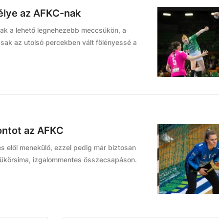
sélye az AFKC-nak
lltak a lehető legnehezebb meccsükön, a
sak az utolsó percekben vált fölényessé a
ontot az AFKC
sés elől menekülő, ezzel pedig már biztosan
tükörsima, izgalommentes összecsapáson.