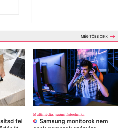
MÉG TÖBB CIKK
Multimédia
,
számítástechnika
sítsd fel
Samsung monitorok nem