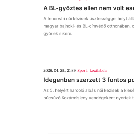
A BL-győztes ellen nem volt e
A fehérvári női kézisek tisztességgel helyt á
magyar bajnoki- és BL-címvédő otthonában, c
győriek sikere.
2026. 04. 25., 21:39
Sport
,
kézilabda
Idegenben szerzett 3 fontos p
Az 5. helyért harcoló albás női kézisek a kie
búcsúzó Kozármisleny vendégeként nyertek 