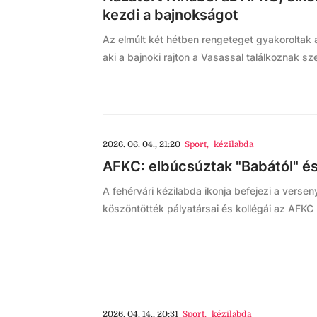
kezdi a bajnokságot
Az elmúlt két hétben rengeteget gyakoroltak a
aki a bajnoki rajton a Vasassal találkoznak sz
2026. 06. 04., 21:20
Sport
,
kézilabda
AFKC: elbúcsúztak "Babától" és
A fehérvári kézilabda ikonja befejezi a verse
köszöntötték pályatársai és kollégái az AFKC 
2026. 04. 14., 20:31
Sport
,
kézilabda