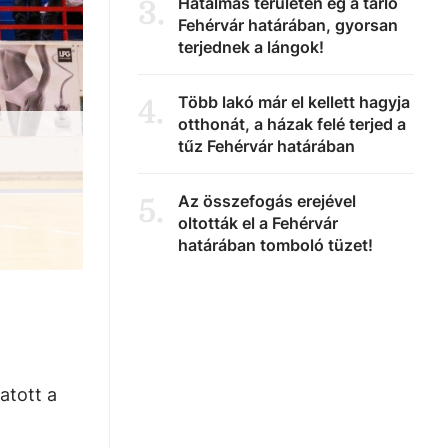
Hatalmas területen ég a tarló
3
.
Fehérvár határában, gyorsan
terjednek a lángok!
Több lakó már el kellett hagyja
4
.
otthonát, a házak felé terjed a
tűz Fehérvár határában
Az összefogás erejével
5
.
oltották el a Fehérvár
határában tomboló tüzet!
atott a