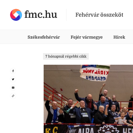
fmc.hu
Fehérvár összeköt
Székesfehérvár
Fejér vármegye
Hírek
7 hónapnál régebbi cikk