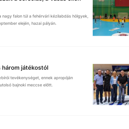
 nagy falon túl a fehérvári kézilabdás hölgyek,
eptember elején, hazai pályán.
 három játékostól
nybírói tevékenységet, ennek apropóján
utolsó bajnoki meccse előtt.