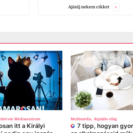
Ajánlj nekem cikket
ehérvár Médiacentrum
Multimédia
,
digitális világ
san itt a Királyi
7 tipp, hogyan gyor