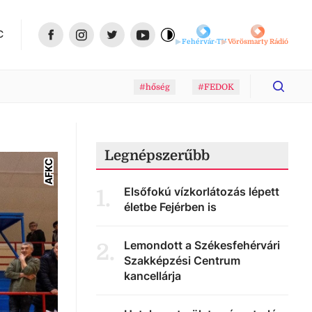
C
Fehérvár-TV
Vörösmarty Rádió
#hőség
#FEDOK
Legnépszerűbb
AFKC
Elsőfokú vízkorlátozás lépett
1
.
életbe Fejérben is
Lemondott a Székesfehérvári
2
.
Szakképzési Centrum
kancellárja