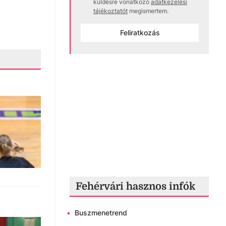
küldésre vonatkozó
adatkezelési
tájékoztatót
megismertem.
Feliratkozás
Fehérvári hasznos infók
•
Buszmenetrend