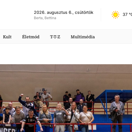
2026. augusztus 6., csütörtök
37
 °
Berta, Bettina
Kult
Életmód
T-T-Z
Multimédia