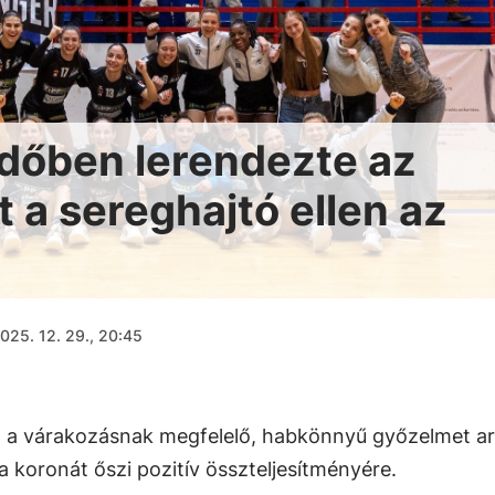
időben lerendezte az
 a sereghajtó ellen az
025. 12. 29., 20:45
n a várakozásnak megfelelő, habkönnyű győzelmet ar
 a koronát őszi pozitív összteljesítményére.