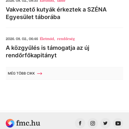
2026. 08. 02., 08:35
Életmód
,
tábor
Vakvezető kutyák érkeztek a SZÉNA
Egyesület táborába
2026. 08. 02., 06:46
Életmód
,
rendőrség
A közgyűlés is támogatja az új
rendőrfőkapitányt
MÉG TÖBB CIKK
fmc.hu