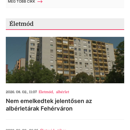
MÉG TÖBB CIKK
Életmód
2026. 08. 02., 11:07
Életmód
,
albérlet
Nem emelkedtek jelentősen az
albérletárak Fehérváron