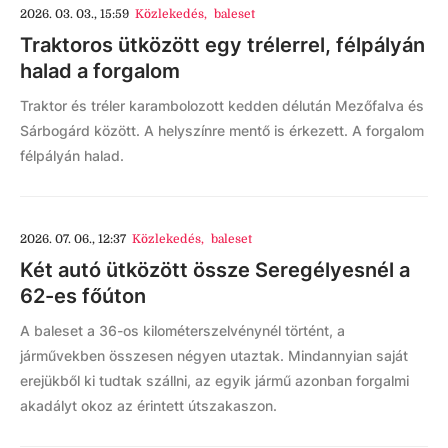
2026. 03. 03., 15:59
Közlekedés
,
baleset
Traktoros ütközött egy trélerrel, félpályán
halad a forgalom
Traktor és tréler karambolozott kedden délután Mezőfalva és
Sárbogárd között. A helyszínre mentő is érkezett. A forgalom
félpályán halad.
2026. 07. 06., 12:37
Közlekedés
,
baleset
Két autó ütközött össze Seregélyesnél a
62-es főúton
A baleset a 36-os kilométerszelvénynél történt, a
járművekben összesen négyen utaztak. Mindannyian saját
erejükből ki tudtak szállni, az egyik jármű azonban forgalmi
akadályt okoz az érintett útszakaszon.