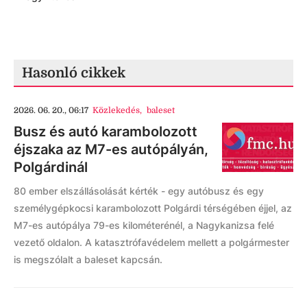
Hasonló cikkek
2026. 06. 20., 06:17
Közlekedés
,
baleset
Busz és autó karambolozott
éjszaka az M7-es autópályán,
Polgárdinál
80 ember elszállásolását kérték - egy autóbusz és egy
személygépkocsi karambolozott Polgárdi térségében éjjel, az
M7-es autópálya 79-es kilométerénél, a Nagykanizsa felé
vezető oldalon. A katasztrófavédelem mellett a polgármester
is megszólalt a baleset kapcsán.