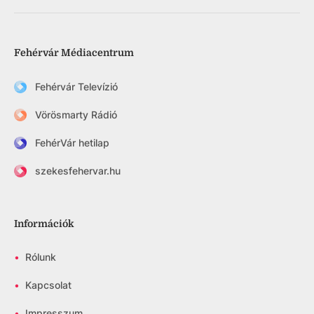
Fehérvár Médiacentrum
Fehérvár Televízió
Vörösmarty Rádió
FehérVár hetilap
szekesfehervar.hu
Információk
•
Rólunk
•
Kapcsolat
•
Impresszum