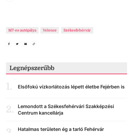
M7-es autópálya
Velence
Székesfehérvár
Legnépszerűbb
1
.
Elsőfokú vízkorlátozás lépett életbe Fejérben is
Lemondott a Székesfehérvári Szakképzési
2
.
Centrum kancellárja
Hatalmas területen ég a tarló Fehérvár
3
.