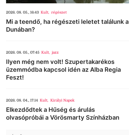
2026. 08. 05., 16:43
Kult
,
régészet
Mi a teendő, ha régészeti leletet találunk a
Dunában?
2026. 08. 05., 07:45
Kult
,
jazz
Ilyen még nem volt! Szupertakarékos
üzemmódba kapcsol idén az Alba Regia
Feszt!
2026. 08. 04., 17:14
Kult
,
Királyi Napok
Elkezdődtek a Hűség és árulás
olvasópróbái a Vörösmarty Színházban