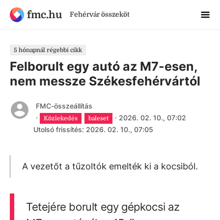
fmc.hu
Fehérvár összeköt
5 hónapnál régebbi cikk
Felborult egy autó az M7-esen,
nem messze Székesfehérvártól
FMC-összeállítás
·
·
2026. 02. 10., 07:02
Közlekedés
baleset
Utolsó frissítés: 2026. 02. 10., 07:05
A vezetőt a tűzoltók emelték ki a kocsiból.
Tetejére borult egy gépkocsi az