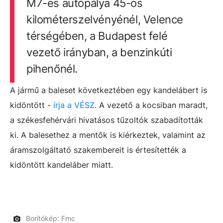
M7-es autópálya 45-ös
kilométerszelvényénél, Velence
térségében, a Budapest felé
vezető irányban, a benzinkúti
pihenőnél.
A jármű a baleset következtében egy kandelábert is
kidöntött -
írja a VÉSZ
. A vezető a kocsiban maradt,
a székesfehérvári hivatásos tűzoltók szabadították
ki. A balesethez a mentők is kiérkeztek, valamint az
áramszolgáltató szakembereit is értesítették a
kidöntött kandeláber miatt.
Borítókép: Fmc