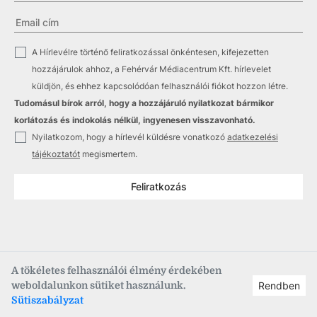
✓
A Hírlevélre történő feliratkozással önkéntesen, kifejezetten
hozzájárulok ahhoz, a Fehérvár Médiacentrum Kft. hírlevelet
küldjön, és ehhez kapcsolódóan felhasználói fiókot hozzon létre.
Tudomásul bírok arról, hogy a hozzájáruló nyilatkozat bármikor
korlátozás és indokolás nélkül, ingyenesen visszavonható.
✓
Nyilatkozom, hogy a hírlevél küldésre vonatkozó
adatkezelési
tájékoztatót
megismertem.
Feliratkozás
A tökéletes felhasználói élmény érdekében
weboldalunkon sütiket használunk.
Rendben
Copyright © 2021
–2026
Fehérvár Médiacentrum, fmc.hu
Sütiszabályzat