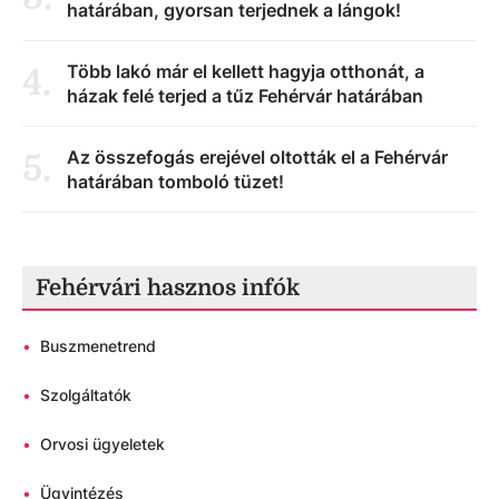
határában, gyorsan terjednek a lángok!
Több lakó már el kellett hagyja otthonát, a
4
.
házak felé terjed a tűz Fehérvár határában
Az összefogás erejével oltották el a Fehérvár
5
.
határában tomboló tüzet!
Fehérvári hasznos infók
•
Buszmenetrend
•
Szolgáltatók
•
Orvosi ügyeletek
•
Ügyintézés