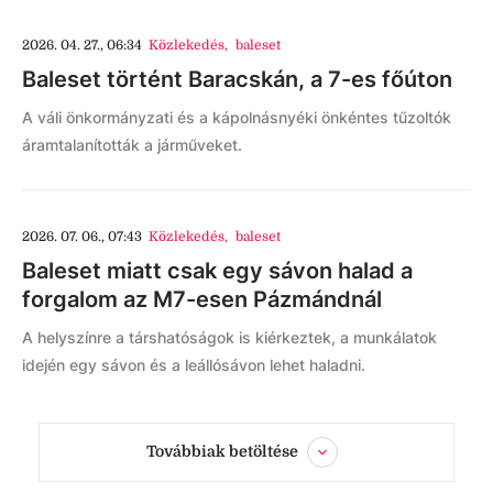
2026. 04. 27., 06:34
Közlekedés
,
baleset
Baleset történt Baracskán, a 7-es főúton
A váli önkormányzati és a kápolnásnyéki önkéntes tűzoltók
áramtalanították a járműveket.
2026. 07. 06., 07:43
Közlekedés
,
baleset
Baleset miatt csak egy sávon halad a
forgalom az M7-esen Pázmándnál
A helyszínre a társhatóságok is kiérkeztek, a munkálatok
idején egy sávon és a leállósávon lehet haladni.
Továbbiak betöltése