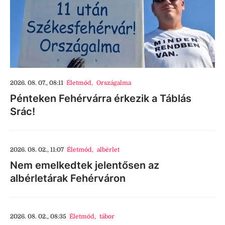
2026. 08. 07., 08:11
Életmód
,
Országalma
Pénteken Fehérvárra érkezik a Táblás
Srác!
2026. 08. 02., 11:07
Életmód
,
albérlet
Nem emelkedtek jelentősen az
albérletárak Fehérváron
2026. 08. 02., 08:35
Életmód
,
tábor