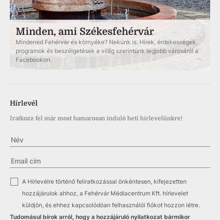
Minden, ami Székesfehérvár
Mindened Fehérvár és környéke? Nekünk is. Hírek, érdekességek,
programok és beszélgetések a világ szerintünk legjobb városáról a
Facebookon.
Hírlevél
Iratkozz fel már most hamarosan induló heti hírlevelünkre!
✓
A Hírlevélre történő feliratkozással önkéntesen, kifejezetten
hozzájárulok ahhoz, a Fehérvár Médiacentrum Kft. hírlevelet
küldjön, és ehhez kapcsolódóan felhasználói fiókot hozzon létre.
Tudomásul bírok arról, hogy a hozzájáruló nyilatkozat bármikor