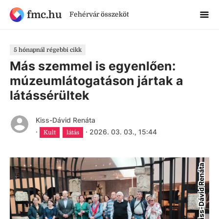
fmc.hu
Fehérvár összeköt
5 hónapnál régebbi cikk
Más szemmel is egyenlően:
múzeumlátogatáson jártak a
látássérültek
Kiss-Dávid Renáta
·
·
2026. 03. 03., 15:44
Kult
látás
Kiss-Dávid Renáta