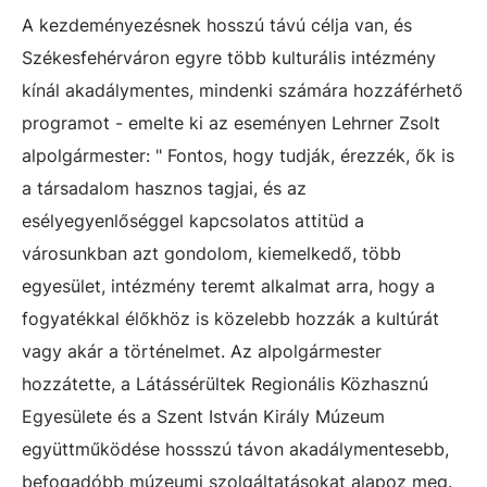
A kezdeményezésnek hosszú távú célja van, és
Székesfehérváron egyre több kulturális intézmény
kínál akadálymentes, mindenki számára hozzáférhető
programot - emelte ki az eseményen Lehrner Zsolt
alpolgármester: " Fontos, hogy tudják, érezzék, ők is
a társadalom hasznos tagjai, és az
esélyegyenlőséggel kapcsolatos attitüd a
városunkban azt gondolom, kiemelkedő, több
egyesület, intézmény teremt alkalmat arra, hogy a
fogyatékkal élőkhöz is közelebb hozzák a kultúrát
vagy akár a történelmet. Az alpolgármester
hozzátette, a Látássérültek Regionális Közhasznú
Egyesülete és a Szent István Király Múzeum
együttműködése hossszú távon akadálymentesebb,
befogadóbb múzeumi szolgáltatásokat alapoz meg.