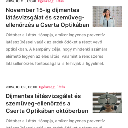
2024. 10. 21., 07:46
Egészség
,
látás
November 15-ig díjmentes
látásvizsgálat és szemüveg-
ellenőrzés a Cserta Optikában
Október a Látás Hónapja, amikor ingyenes preventív
látásszűréssel várják az érdeklődőket a részt vevő
optikákban. A kampány célja, hogy mindenki számára
elérhető legyen az éles látás, valamint a rendszeres
látásellenőrzés fontosságára is felhívják a figyelmet.
2024. 10. 02., 06:33
Egészség
,
látás
Díjmentes látásvizsgálat és
szemüveg-ellenőrzés a
Cserta Optikában októberben
Október a Látás Hónapja, amikor ingyenes preventív
látásszűréssel várják az érdeklődőket a részt vevő