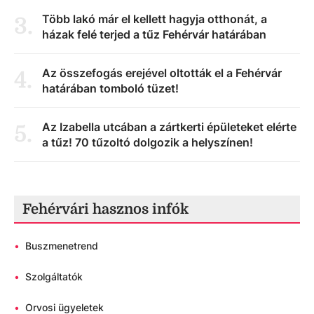
Több lakó már el kellett hagyja otthonát, a
3
.
házak felé terjed a tűz Fehérvár határában
Az összefogás erejével oltották el a Fehérvár
4
.
határában tomboló tüzet!
Az Izabella utcában a zártkerti épületeket elérte
5
.
a tűz! 70 tűzoltó dolgozik a helyszínen!
Fehérvári hasznos infók
•
Buszmenetrend
•
Szolgáltatók
•
Orvosi ügyeletek