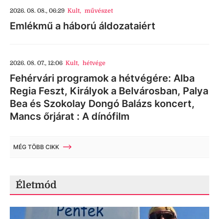
2026. 08. 08., 06:29
Kult
,
művészet
Emlékmű a háború áldozataiért
2026. 08. 07., 12:06
Kult
,
hétvége
Fehérvári programok a hétvégére: Alba
Regia Feszt, Királyok a Belvárosban, Palya
Bea és Szokolay Dongó Balázs koncert,
Mancs őrjárat : A dínófilm
MÉG TÖBB CIKK
Életmód