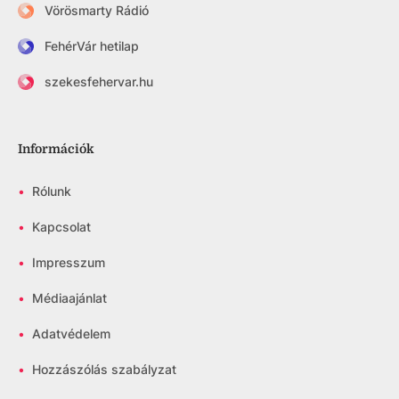
Vörösmarty Rádió
FehérVár hetilap
szekesfehervar.hu
Információk
•
Rólunk
•
Kapcsolat
•
Impresszum
•
Médiaajánlat
•
Adatvédelem
•
Hozzászólás szabályzat