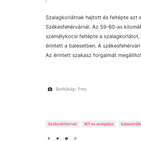
Szalagkorlátnak hajtott és feltépte azt
Székesfehérvárnál. Az 59-60-as kilométe
személykocsi feltépte a szalagkorlátot,
érintett a balesetben. A székesfehérvári
Az érintett szakasz forgalmát megállítot
Borítókép: Fmc
Székesfehérvár
M7-es autópálya
katasztróf