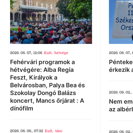
2026. 08. 07., 12:06
Kult
,
hétvége
2026. 08. 07., 
Fehérvári programok a
Pénteke
hétvégére: Alba Regia
érkezik 
Feszt, Királyok a
Belvárosban, Palya Bea és
Szokolay Dongó Balázs
2026. 08. 02., 
koncert, Mancs őrjárat : A
Nem eme
dínófilm
az albér
2026. 08. 06., 07:32
Kult
,
tánc
2026. 08. 02.,