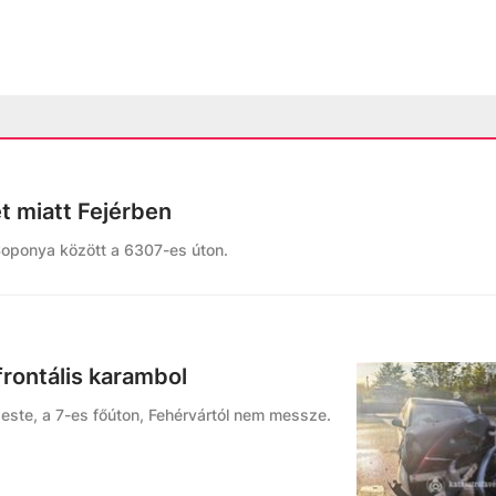
et miatt Fejérben
Soponya között a 6307-es úton.
frontális karambol
 este, a 7-es főúton, Fehérvártól nem messze.