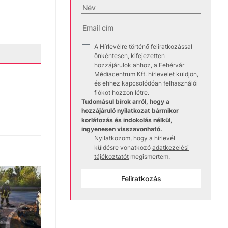
A Hírlevélre történő feliratkozással
✓
önkéntesen, kifejezetten
hozzájárulok ahhoz, a Fehérvár
Médiacentrum Kft. hírlevelet küldjön,
és ehhez kapcsolódóan felhasználói
fiókot hozzon létre.
Tudomásul bírok arról, hogy a
hozzájáruló nyilatkozat bármikor
korlátozás és indokolás nélkül,
ingyenesen visszavonható.
Nyilatkozom, hogy a hírlevél
✓
küldésre vonatkozó
adatkezelési
tájékoztatót
megismertem.
Feliratkozás