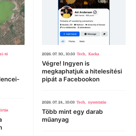
ei-tó
2026. 07. 30., 10:50
Tech
,
Kocka
Végre! Ingyen is
megkaphatjuk a hitelesítési
lencei-
pipát a Facebookon
2026. 07. 24., 10:03
Tech
,
nyomtatás
irtás
Több mint egy darab
a
műanyag
n