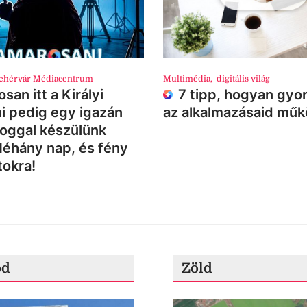
ehérvár Médiacentrum
Multimédia
,
digitális világ
san itt a Királyi
7 tipp, hogyan gyor
i pedig egy igazán
az alkalmazásaid mű
loggal készülünk
Néhány nap, és fény
tokra!
ód
Zöld