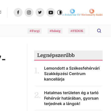
C
Fehérvár-TV
Vörösmarty Rádió
#Forgi
#hőség
#FEDOK
Legnépszerűbb
7-
Lemondott a Székesfehérvári
1
.
Szakképzési Centrum
kancellárja
Hatalmas területen ég a tarló
2
.
Fehérvár határában, gyorsan
terjednek a lángok!