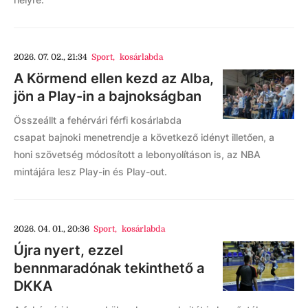
2026. 07. 02., 21:34
Sport
,
kosárlabda
A Körmend ellen kezd az Alba,
jön a Play-in a bajnokságban
Összeállt a fehérvári férfi kosárlabda
csapat bajnoki menetrendje a következő idényt illetően, a
honi szövetség módosított a lebonyolításon is, az NBA
mintájára lesz Play-in és Play-out.
2026. 04. 01., 20:36
Sport
,
kosárlabda
Újra nyert, ezzel
bennmaradónak tekinthető a
DKKA