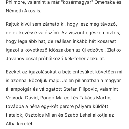
Philmore, valamint a már "kosármagyar" Omenaka és
Németh Ákos is.
Rajtuk kívül sem zárható ki, hogy lesz még távozó,
de ez kevéssé valószínű. Az viszont egészen biztos,
hogy legalább hat, de reálisan inkább hét kosarast
igazol a következő időszakban az új edzővel, Zlatko
Jovanoviccsal próbálkozó kék-fehér alakulat.
Ezeket az igazolásokat a bejelentésüket követően mi
is azonnal közöljük majd. Jelen pillanatban a magyar
állampolgár és válogatott Stefan Filipovic, valamint
Vojvoda Dávid, Pongó Marcell és Takács Martin,
továbbá a néha egy-két percre pályára küldött
fiatalok, Osztoics Milán és Szabó Lehel alkotja az
Alba keretét.