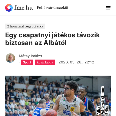
fmc.hu
Fehérvár összeköt
2 hónapnál régebbi cikk
Egy csapatnyi játékos távozik
biztosan az Albától
Mátay Balázs
·
·
2026. 05. 26., 22:12
Sport
kosárlabda
n
a
A
l
b
a
F
e
h
é
r
v
á
r
/
S
i
m
o
E
r
i
k