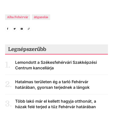
Alba Fehérvár
átigazolás
Legnépszerűbb
Lemondott a Székesfehérvári Szakképzési
1
.
Centrum kancellárja
Hatalmas területen ég a tarló Fehérvár
2
.
határában, gyorsan terjednek a lángok
Több lakó már el kellett hagyja otthonát, a
3
.
házak felé terjed a tűz Fehérvár határában