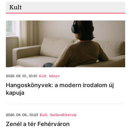
Kult
2026. 08. 10., 10:10
Kult
,
könyv
Hangoskönyvek: a modern irodalom új
kapuja
2026. 08. 08., 10:23
Kult
,
Székesfehérvár
Zenél a tér Fehérváron