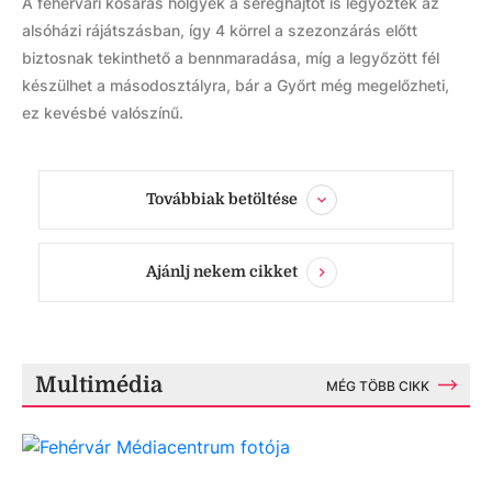
A fehérvári kosaras hölgyek a sereghajtót is legyőzték az
alsóházi rájátszásban, így 4 körrel a szezonzárás előtt
biztosnak tekinthető a bennmaradása, míg a legyőzött fél
készülhet a másodosztályra, bár a Győrt még megelőzheti,
ez kevésbé valószínű.
Továbbiak betöltése
Ajánlj nekem cikket
Multimédia
MÉG TÖBB CIKK