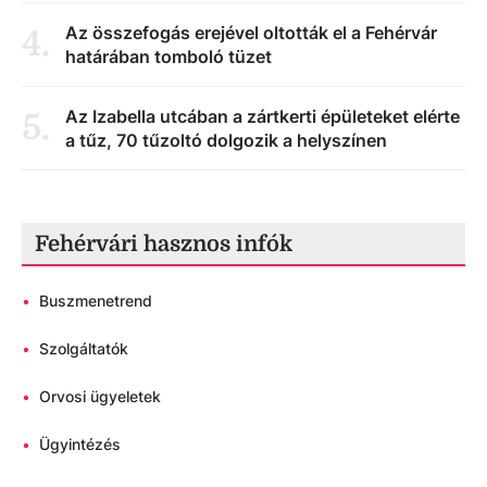
Az összefogás erejével oltották el a Fehérvár
4
.
határában tomboló tüzet
Az Izabella utcában a zártkerti épületeket elérte
5
.
a tűz, 70 tűzoltó dolgozik a helyszínen
Fehérvári hasznos infók
•
Buszmenetrend
•
Szolgáltatók
•
Orvosi ügyeletek
•
Ügyintézés