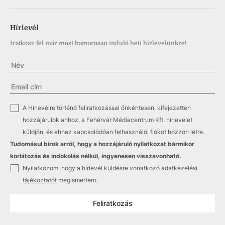
Hírlevél
Iratkozz fel már most hamarosan induló heti hírlevelünkre!
✓
A Hírlevélre történő feliratkozással önkéntesen, kifejezetten
hozzájárulok ahhoz, a Fehérvár Médiacentrum Kft. hírlevelet
küldjön, és ehhez kapcsolódóan felhasználói fiókot hozzon létre.
Tudomásul bírok arról, hogy a hozzájáruló nyilatkozat bármikor
korlátozás és indokolás nélkül, ingyenesen visszavonható.
✓
Nyilatkozom, hogy a hírlevél küldésre vonatkozó
adatkezelési
tájékoztatót
megismertem.
Feliratkozás