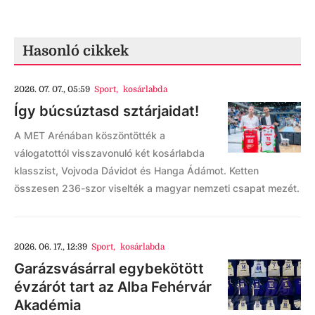
Hasonló cikkek
2026. 07. 07., 05:59
Sport
,
kosárlabda
Így búcsúztasd sztárjaidat!
A MET Arénában köszöntötték a
válogatottól visszavonuló két kosárlabda
klasszist, Vojvoda Dávidot és Hanga Ádámot. Ketten
összesen 236-szor viselték a magyar nemzeti csapat mezét.
2026. 06. 17., 12:39
Sport
,
kosárlabda
Garázsvásárral egybekötött
évzárót tart az Alba Fehérvár
Akadémia