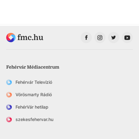
fmc.hu
Fehérvár Médiacentrum
Fehérvár Televízió
Vörösmarty Rádió
FehérVár hetilap
szekesfehervar.hu