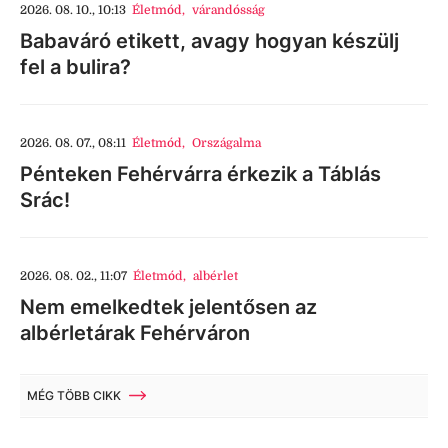
2026. 08. 10., 10:13
Életmód
,
várandósság
Babaváró etikett, avagy hogyan készülj
fel a bulira?
2026. 08. 07., 08:11
Életmód
,
Országalma
Pénteken Fehérvárra érkezik a Táblás
Srác!
2026. 08. 02., 11:07
Életmód
,
albérlet
Nem emelkedtek jelentősen az
albérletárak Fehérváron
MÉG TÖBB CIKK