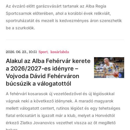
Az évzáró előtt garázsvásárt tartanak az Alba Regia
Sportcsarnok előterében, ahol a korábbi évek relikviáit,
sportruházatát és mezeit is kedvezményes áron szerezhetik
be a szurkolók.
2026. 06. 23., 10:51
Sport
,
kosárlabda
Alakul az Alba Fehérvár kerete
a 2026/2027-es idényre –
Vojvoda Dávid Fehérváron
búcsúzik a válogatottól
A fehérvári kosarasok új vezetőedzővel és új légiósokkal
vágnak neki a következő idénynek. A maradó magyarok
mellett válogatott centert, rutinos légióst és egy tehetséges
fiatal erőcsatárt is igazolt már a klub, melyet a Honvédtól
érkező Zlatko Jovanovics vezethet vissza az őt megillető
helyre.