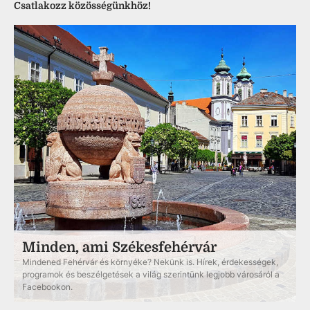
Csatlakozz közösségünkhöz!
Minden, ami Székesfehérvár
Mindened Fehérvár és környéke? Nekünk is. Hírek, érdekességek,
programok és beszélgetések a világ szerintünk legjobb városáról a
Facebookon.