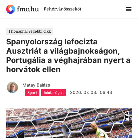
fmc.hu
Fehérvár összeköt
1 hónapnál régebbi cikk
Spanyolország lefocizta
Ausztriát a világbajnokságon,
Portugália a véghajrában nyert a
horvátok ellen
Mátay Balázs
·
·
2026. 07. 03., 06:43
Sport
labdarúgás
FIFA