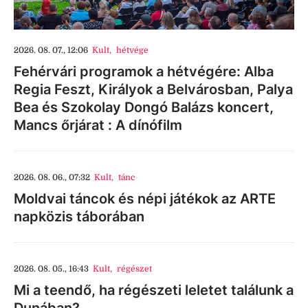
2026. 08. 07., 12:06
Kult
,
hétvége
Fehérvári programok a hétvégére: Alba
Regia Feszt, Királyok a Belvárosban, Palya
Bea és Szokolay Dongó Balázs koncert,
Mancs őrjárat : A dínófilm
2026. 08. 06., 07:32
Kult
,
tánc
Moldvai táncok és népi játékok az ARTE
napközis táborában
2026. 08. 05., 16:43
Kult
,
régészet
Mi a teendő, ha régészeti leletet találunk a