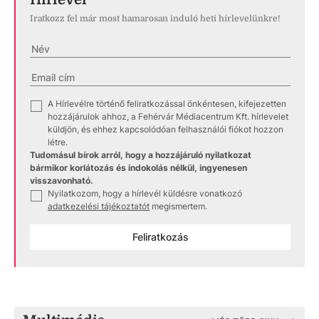
Iratkozz fel már most hamarosan induló heti hírlevelünkre!
A Hírlevélre történő feliratkozással önkéntesen, kifejezetten
✓
hozzájárulok ahhoz, a Fehérvár Médiacentrum Kft. hírlevelet
küldjön, és ehhez kapcsolódóan felhasználói fiókot hozzon
létre.
Tudomásul bírok arról, hogy a hozzájáruló nyilatkozat
bármikor korlátozás és indokolás nélkül, ingyenesen
visszavonható.
Nyilatkozom, hogy a hírlevél küldésre vonatkozó
✓
adatkezelési tájékoztatót
megismertem.
Feliratkozás