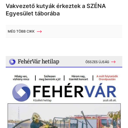
Vakvezető kutyák érkeztek a SZÉNA
Egyesület táborába
MÉG TÖBB CIKK
FehérVár hetilap
ÖSSZES ÚJSÁG