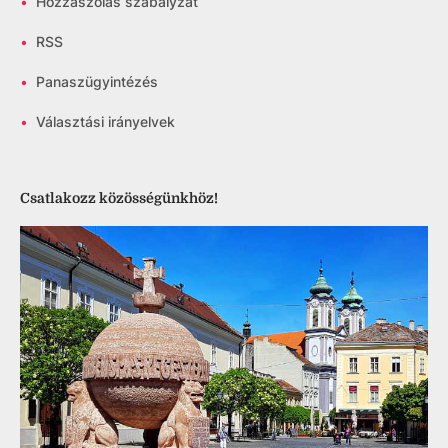
•
Hozzászólás szabályzat
•
RSS
•
Panaszügyintézés
•
Választási irányelvek
Csatlakozz közösségünkhöz!