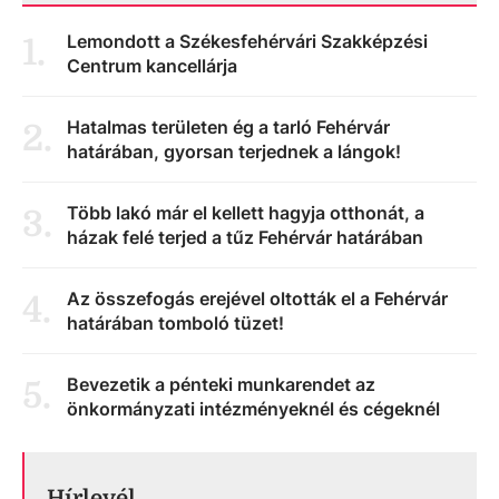
Lemondott a Székesfehérvári Szakképzési
1
.
Centrum kancellárja
Hatalmas területen ég a tarló Fehérvár
2
.
határában, gyorsan terjednek a lángok!
Több lakó már el kellett hagyja otthonát, a
3
.
házak felé terjed a tűz Fehérvár határában
Az összefogás erejével oltották el a Fehérvár
4
.
határában tomboló tüzet!
Bevezetik a pénteki munkarendet az
5
.
önkormányzati intézményeknél és cégeknél
Hírlevél