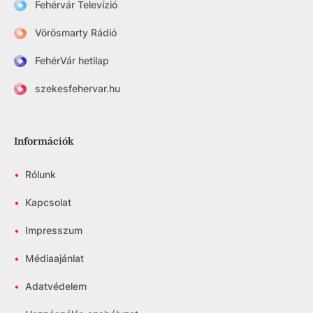
Fehérvár Televízió
Vörösmarty Rádió
FehérVár hetilap
szekesfehervar.hu
Információk
•
Rólunk
•
Kapcsolat
•
Impresszum
•
Médiaajánlat
•
Adatvédelem