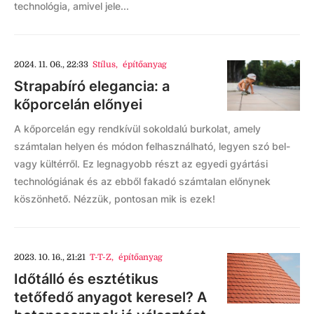
technológia, amivel jele...
2024. 11. 06., 22:33
Stílus
,
építőanyag
Strapabíró elegancia: a
kőporcelán előnyei
A kőporcelán egy rendkívül sokoldalú burkolat, amely
számtalan helyen és módon felhasználható, legyen szó bel-
vagy kültérről. Ez legnagyobb részt az egyedi gyártási
technológiának és az ebből fakadó számtalan előnynek
köszönhető. Nézzük, pontosan mik is ezek!
2023. 10. 16., 21:21
T-T-Z
,
építőanyag
Időtálló és esztétikus
tetőfedő anyagot keresel? A