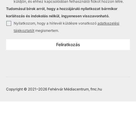
küldjön, és ehhez kapcsolódóan felhasználói fiókot hozzon létre.
Tudomásul bírok arról, hogy a hozzájáruló nyilatkozat bármikor
korlátozás és indokolás nélkül, ingyenesen visszavonható.
✓
Nyilatkozom, hogy a hírlevél küldésre vonatkozó
adatkezelési
tájékoztatót
megismertem.
Feliratkozás
Copyright © 2021
–2026
Fehérvár Médiacentrum, fmc.hu