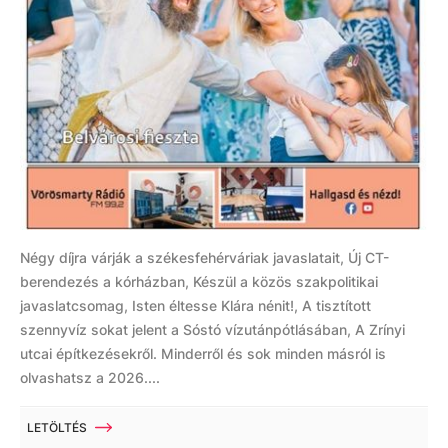
Négy díjra várják a székesfehérváriak javaslatait, Új CT-
berendezés a kórházban, Készül a közös szakpolitikai
javaslatcsomag, Isten éltesse Klára nénit!, A tisztított
szennyvíz sokat jelent a Sóstó vízutánpótlásában, A Zrínyi
utcai építkezésekről. Minderről és sok minden másról is
olvashatsz a 2026....
LETÖLTÉS