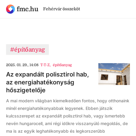
fmc.hu
Fehérvár összeköt
#építőanyag
2025. 01. 29., 14:08
T-T-Z
,
építőanyag
Az expandált polisztirol hab,
az energiahatékonyság
hőszigetelője
A mai modern világban kiemelkedően fontos, hogy otthonaink
minél energiahatékonyabbak legyenek. Ebben játszik
kulcsszerepet az expandált polisztirol hab, vagy ismertebb
nevén hungarocell, ami régi időkre visszanyúló megoldás, de
ma is az egyik leghatékonyabb és legkorszerűbb