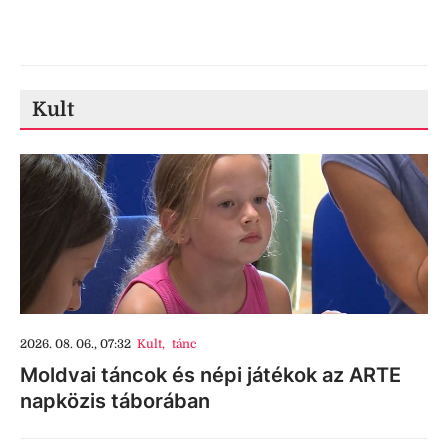
Kult
2026. 08. 06., 07:32
Kult
,
tánc
Moldvai táncok és népi játékok az ARTE
napközis táborában