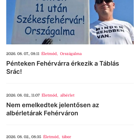
2026. 08. 07., 08:11
Életmód
,
Országalma
Pénteken Fehérvárra érkezik a Táblás
Srác!
2026. 08. 02., 11:07
Életmód
,
albérlet
Nem emelkedtek jelentősen az
albérletárak Fehérváron
2026. 08. 02., 08:35
Életmód
,
tábor