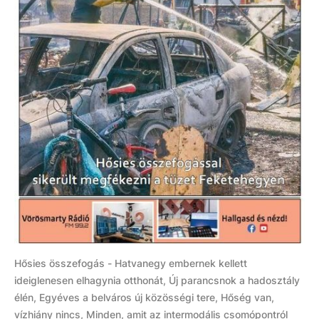
Hősies összefogás - Hatvanegy embernek kellett
ideiglenesen elhagynia otthonát, Új parancsnok a hadosztály
élén, Egyéves a belváros új közösségi tere, Hőség van,
vízhiány nincs, Minden, amit az intermodális csomópontról