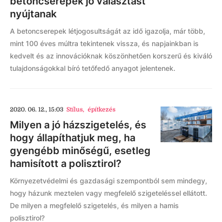
betoncserepek jó választást
nyújtanak
A betoncserepek létjogosultságát az idő igazolja, már több,
mint 100 éves múltra tekintenek vissza, és napjainkban is
kedvelt és az innovációknak köszönhetően korszerű és kiváló
tulajdonságokkal bíró tetőfedő anyagot jelentenek.
2020. 06. 12., 15:03
Stílus
,
építkezés
Milyen a jó házszigetelés, és
hogy állapíthatjuk meg, ha
gyengébb minőségű, esetleg
hamisított a polisztirol?
Környezetvédelmi és gazdasági szempontból sem mindegy,
hogy házunk meztelen vagy megfelelő szigeteléssel ellátott.
De milyen a megfelelő szigetelés, és milyen a hamis
polisztirol?