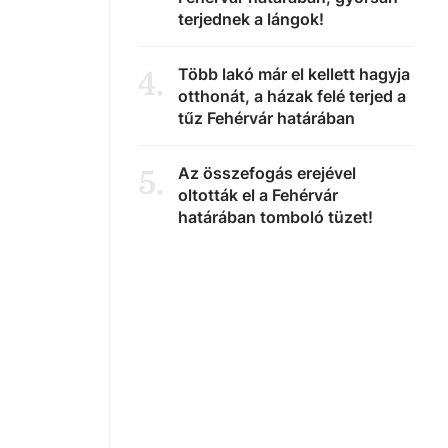
terjednek a lángok!
Több lakó már el kellett hagyja
4
.
otthonát, a házak felé terjed a
tűz Fehérvár határában
Az összefogás erejével
5
.
oltották el a Fehérvár
határában tomboló tüzet!