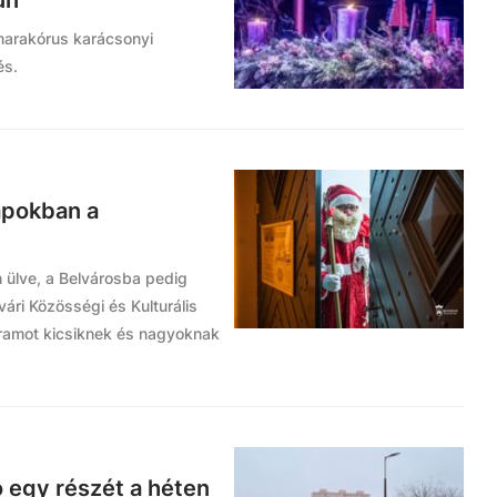
ún
amarakórus karácsonyi
és.
napokban a
n ülve, a Belvárosba pedig
ári Közösségi és Kulturális
gramot kicsiknek és nagyoknak
ó egy részét a héten