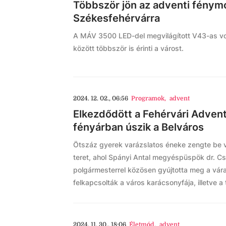
Többször jön az adventi fény
Székesfehérvárra
A MÁV 3500 LED-del megvilágított V43-as vo
között többször is érinti a várost.
2024. 12. 02., 06:56
Programok
,
advent
Elkezdődött a Fehérvári Advent
fényárban úszik a Belváros
Ötszáz gyerek varázslatos éneke zengte be 
teret, ahol Spányi Antal megyéspüspök dr. C
polgármesterrel közösen gyújtotta meg a vára
felkapcsolták a város karácsonyfája, illetve a t
2024. 11. 30., 18:06
Életmód
,
advent