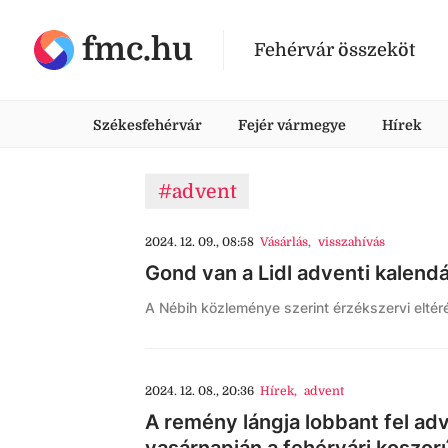
fmc.hu
Fehérvár összeköt
Székesfehérvár
Fejér vármegye
Hírek
#advent
2024. 12. 09., 08:58
Vásárlás
,
visszahívás
Gond van a Lidl adventi kalend
A Nébih közleménye szerint érzékszervi eltéré
2024. 12. 08., 20:36
Hírek
,
advent
A remény lángja lobbant fel ad