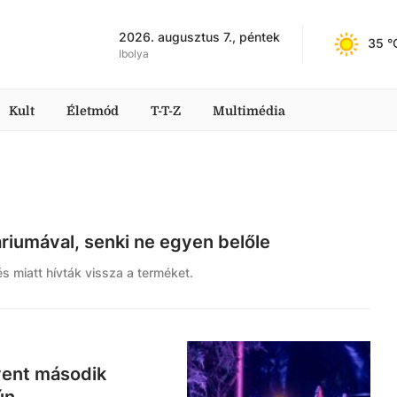
2026. augusztus 7., péntek
35
 °
Ibolya
Kult
Életmód
T-T-Z
Multimédia
áriumával, senki ne egyen belőle
s miatt hívták vissza a terméket.
vent második