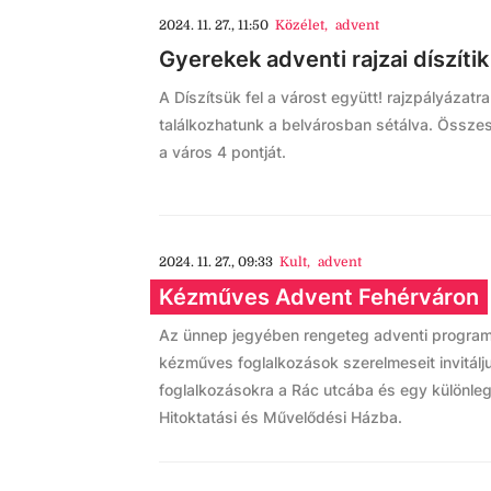
2024. 11. 27., 11:50
Közélet
,
advent
Gyerekek adventi rajzai díszíti
A Díszítsük fel a várost együtt! rajzpályázatr
találkozhatunk a belvárosban sétálva. Összes
a város 4 pontját.
2024. 11. 27., 09:33
Kult
,
advent
Kézműves Advent Fehérváron
Az ünnep jegyében rengeteg adventi program 
kézműves foglalkozások szerelmeseit invitálj
foglalkozásokra a Rác utcába és egy különlege
Hitoktatási és Művelődési Házba.