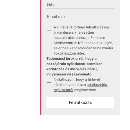
A Hírlevélre történő feliratkozással
✓
önkéntesen, kifejezetten
hozzájárulok ahhoz, a Fehérvár
Médiacentrum Kft. hírlevelet küldjön,
és ehhez kapcsolódóan felhasználói
fiókot hozzon létre.
Tudomásul bírok arról, hogy a
hozzájáruló nyilatkozat bármikor
korlátozás és indokolás nélkül,
ingyenesen visszavonható.
Nyilatkozom, hogy a hírlevél
✓
küldésre vonatkozó
adatkezelési
tájékoztatót
megismertem.
Feliratkozás