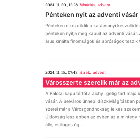
2024. 11. 20., 12:28
Vásárlás
,
advent
Pénteken nyit az adventi vásár
Pénteken elkezdődik a karácsonyi készülődé
pénteken nyitja meg kapuit az adventi vásár.
árus kínálta finomságok és apróságok teszik t
2024. 11. 15., 07:43
Hírek
,
advent
Városszerte szerelik már az adv
A Palotai kapu tértől a Zichy ligetig tart majd 
vásár. A Belváros ünnepi díszkivilágításban 
szerel már a Városgondnokság lelkes szakemb
Újdonság lesz ebben az évben az a mintegy 
álló, csillagos ég...