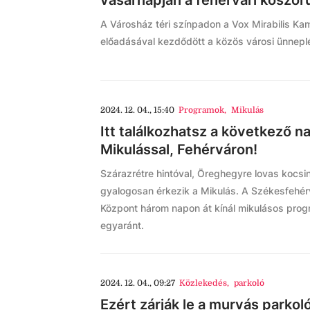
vasárnapján a fehérvári koszor
A Városház téri színpadon a Vox Mirabilis K
előadásával kezdődött a közös városi ünnepl
2024. 12. 04., 15:40
Programok
,
Mikulás
Itt találkozhatsz a következő 
Mikulással, Fehérváron!
Szárazrétre hintóval, Öreghegyre lovas kocsi
gyalogosan érkezik a Mikulás. A Székesfehérv
Központ három napon át kínál mikulásos pro
egyaránt.
2024. 12. 04., 09:27
Közlekedés
,
parkoló
Ezért zárják le a murvás parkol