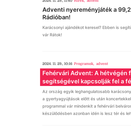
2024. 11. 29., 11:40
Hírek
,
advent
Adventi nyereményjáték a 99,
Rádióban!
Karácsonyi ajándékot keresel? Ebben is segít
vár Rátok!
2024. 11. 29., 10:16
Programok
,
advent
Fehérvári Advent: A hétvégén 
segítségével kapcsolják fel a f
Az ország egyik leghangulatosabb karácsonyi 
a gyertyagyújtások előtt és után koncertekk
programmal vár mindenkit a fehérvári belvár
készülődésben azonban idén is lesz tér és l