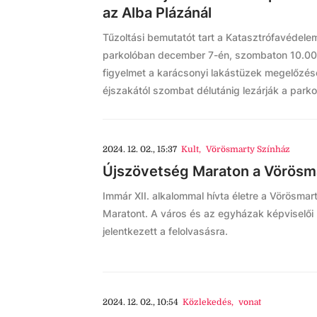
az Alba Plázánál
Tűzoltási bemutatót tart a Katasztrófavédel
parkolóban december 7-én, szombaton 10.00 ór
figyelmet a karácsonyi lakástüzek megelőzésé
éjszakától szombat délutánig lezárják a parkoló
2024. 12. 02., 15:37
Kult
,
Vörösmarty Színház
Újszövetség Maraton a Vörösm
Immár XII. alkalommal hívta életre a Vörösma
Maratont. A város és az egyházak képviselői 
jelentkezett a felolvasásra.
2024. 12. 02., 10:54
Közlekedés
,
vonat