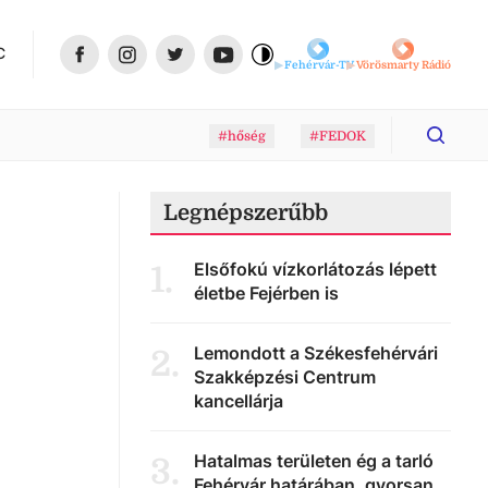
C
Fehérvár-TV
Vörösmarty Rádió
#hőség
#FEDOK
Legnépszerűbb
Elsőfokú vízkorlátozás lépett
1
.
életbe Fejérben is
Lemondott a Székesfehérvári
2
.
Szakképzési Centrum
kancellárja
Hatalmas területen ég a tarló
3
.
Fehérvár határában, gyorsan