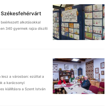
k Székesfehérvárt
a beérkezett alkotásokkal
en 340 gyermek rajza díszíti
lesz a városban: ezúttal a
uk a karácsonyi
s kiállításra a Szent István