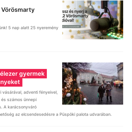
2 Vörösmarty
ünk! 5 nap alatt 25 nyeremény
félezer gyermek
ényeket
vásárával, adventi fényeivel,
el és számos ünnepi
os. A karácsonyváró
ehetőség az elcsendesedésre a Püspöki palota udvarában.