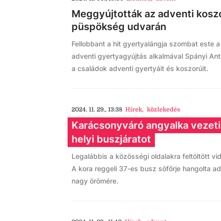
Meggyújtották az adventi koszo
püspökség udvarán
Fellobbant a hit gyertyalángja szombat este 
adventi gyertyagyújtás alkalmával Spányi A
a családok adventi gyertyáit és koszorúit.
2024. 11. 29., 13:38
Hírek
,
közlekedés
Karácsonyváró angyalka vezeti 
helyi buszjáratot
Legalábbis a közösségi oldalakra feltöltött vi
A kora reggeli 37-es busz söfőrje hangolta ad
nagy örömére.