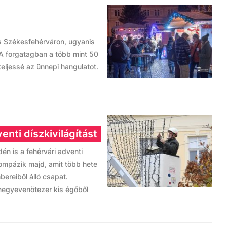
s Székesfehérváron, ugyanis
 A forgatagban a több mint 50
eljessé az ünnepi hangulatot.
enti díszkivilágítást
idén is a fehérvári adventi
pompázik majd, amit több hete
ereiből álló csapat.
negyevenötezer kis égőből