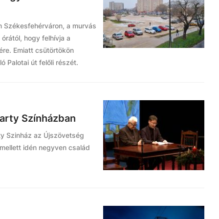
em Székesfehérváron, a murvás
ától, hogy felhívja a
re. Emiatt csütörtökön
 Palotai út felőli részét.
arty Színházban
rty Szinház az Újszövetség
mellett idén negyven család