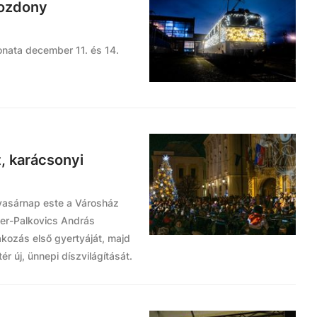
mozdony
nata december 11. és 14.
, karácsonyi
vasárnap este a Városház
ser-Palkovics András
kozás első gyertyáját, majd
ér új, ünnepi díszvilágítását.