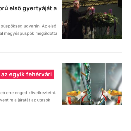
rú első gyertyáját a
a püspökség udvarán. Az első
ntal megyéspüspök megáldotta
az egyik fehérvári
deó erre enged következtetni.
ventire a járatát az utasok