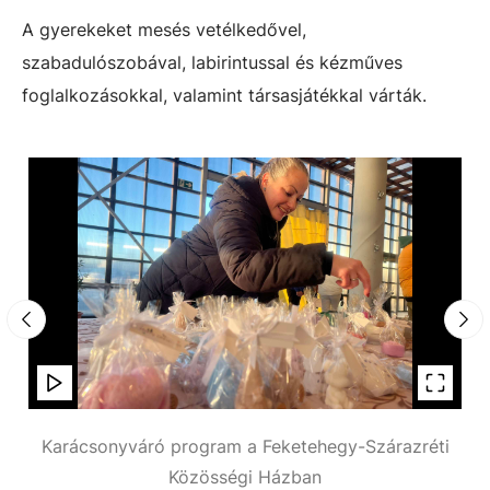
A gyerekeket mesés vetélkedővel,
szabadulószobával, labirintussal és kézműves
foglalkozásokkal, valamint társasjátékkal várták.
ti
Karácsonyváró program a Feketehegy-Szárazréti
K
Közösségi Házban