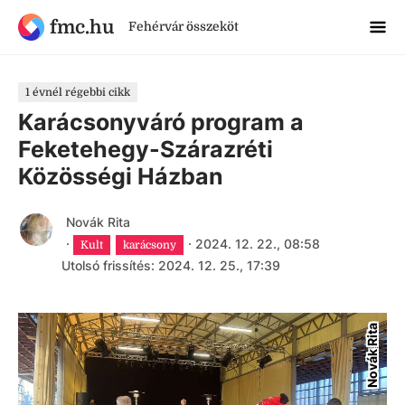
fmc.hu
Fehérvár összeköt
1 évnél régebbi cikk
Karácsonyváró program a
Feketehegy-Szárazréti
Közösségi Házban
Novák Rita
·
·
2024. 12. 22., 08:58
Kult
karácsony
Utolsó frissítés: 2024. 12. 25., 17:39
Novák Rita