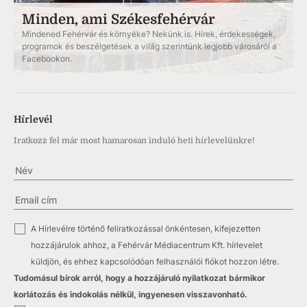
Minden, ami Székesfehérvár
Mindened Fehérvár és környéke? Nekünk is. Hírek, érdekességek,
programok és beszélgetések a világ szerintünk legjobb városáról a
Facebookon.
Hírlevél
Iratkozz fel már most hamarosan induló heti hírlevelünkre!
✓
A Hírlevélre történő feliratkozással önkéntesen, kifejezetten
hozzájárulok ahhoz, a Fehérvár Médiacentrum Kft. hírlevelet
küldjön, és ehhez kapcsolódóan felhasználói fiókot hozzon létre.
Tudomásul bírok arról, hogy a hozzájáruló nyilatkozat bármikor
korlátozás és indokolás nélkül, ingyenesen visszavonható.