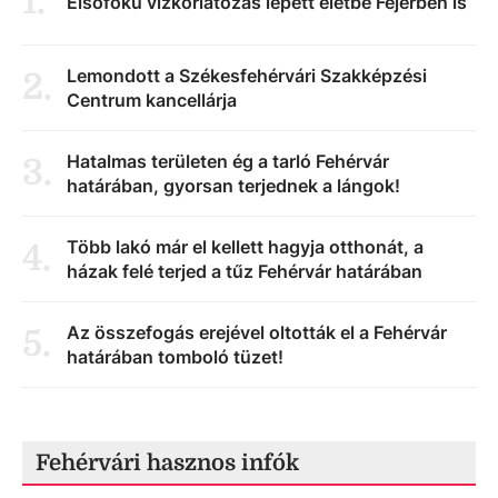
1
.
Elsőfokú vízkorlátozás lépett életbe Fejérben is
Lemondott a Székesfehérvári Szakképzési
2
.
Centrum kancellárja
Hatalmas területen ég a tarló Fehérvár
3
.
határában, gyorsan terjednek a lángok!
Több lakó már el kellett hagyja otthonát, a
4
.
házak felé terjed a tűz Fehérvár határában
Az összefogás erejével oltották el a Fehérvár
5
.
határában tomboló tüzet!
Fehérvári hasznos infók