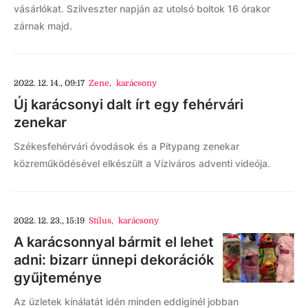
vásárlókat. Szilveszter napján az utolsó boltok 16 órakor
zárnak majd.
2022. 12. 14., 09:17
Zene
,
karácsony
Új karácsonyi dalt írt egy fehérvári
zenekar
Székesfehérvári óvodások és a Pitypang zenekar
közreműködésével elkészült a Víziváros adventi videója.
2022. 12. 23., 15:19
Stílus
,
karácsony
A karácsonnyal bármit el lehet
adni: bizarr ünnepi dekorációk
gyűjteménye
Az üzletek kínálatát idén minden eddiginél jobban