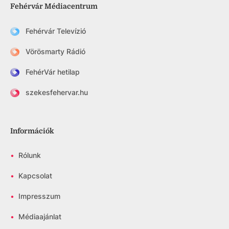
Fehérvár Médiacentrum
Fehérvár Televízió
Vörösmarty Rádió
FehérVár hetilap
szekesfehervar.hu
Információk
•
Rólunk
•
Kapcsolat
•
Impresszum
•
Médiaajánlat