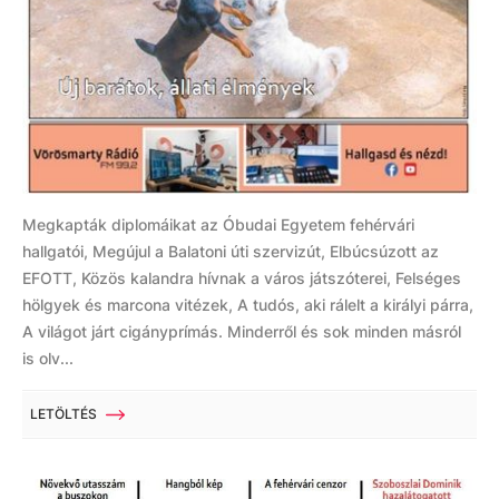
Megkapták diplomáikat az Óbudai Egyetem fehérvári
hallgatói, Megújul a Balatoni úti szervizút, Elbúcsúzott az
EFOTT, Közös kalandra hívnak a város játszóterei, Felséges
hölgyek és marcona vitézek, A tudós, aki rálelt a királyi párra,
A világot járt cigányprímás. Minderről és sok minden másról
is olv...
LETÖLTÉS