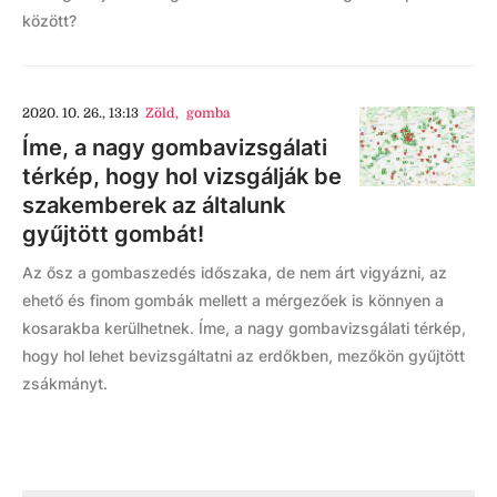
között?
2020. 10. 26., 13:13
Zöld
,
gomba
Íme, a nagy gombavizsgálati
térkép, hogy hol vizsgálják be
szakemberek az általunk
gyűjtött gombát!
Az ősz a gombaszedés időszaka, de nem árt vigyázni, az
ehető és finom gombák mellett a mérgezőek is könnyen a
kosarakba kerülhetnek. Íme, a nagy gombavizsgálati térkép,
hogy hol lehet bevizsgáltatni az erdőkben, mezőkön gyűjtött
zsákmányt.