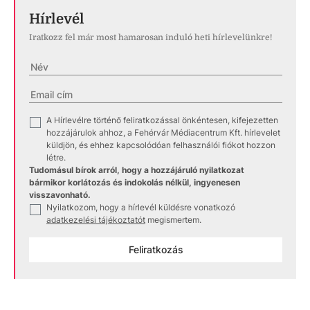
Hírlevél
Iratkozz fel már most hamarosan induló heti hírlevelünkre!
A Hírlevélre történő feliratkozással önkéntesen, kifejezetten
✓
hozzájárulok ahhoz, a Fehérvár Médiacentrum Kft. hírlevelet
küldjön, és ehhez kapcsolódóan felhasználói fiókot hozzon
létre.
Tudomásul bírok arról, hogy a hozzájáruló nyilatkozat
bármikor korlátozás és indokolás nélkül, ingyenesen
visszavonható.
Nyilatkozom, hogy a hírlevél küldésre vonatkozó
✓
adatkezelési tájékoztatót
megismertem.
Feliratkozás