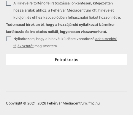
✓
A Hírlevélre történő feliratkozással önkéntesen, kifejezetten
hozzájárulok ahhoz, a Fehérvár Médiacentrum Kft. hírlevelet
küldjön, és ehhez kapcsolódóan felhasználói fiókot hozzon létre.
Tudomásul bírok arról, hogy a hozzájáruló nyilatkozat bármikor
korlátozás és indokolás nélkül, ingyenesen visszavonható.
✓
Nyilatkozom, hogy a hírlevél küldésre vonatkozó
adatkezelési
tájékoztatót
megismertem.
Feliratkozás
Copyright © 2021
–2026
Fehérvár Médiacentrum, fmc.hu