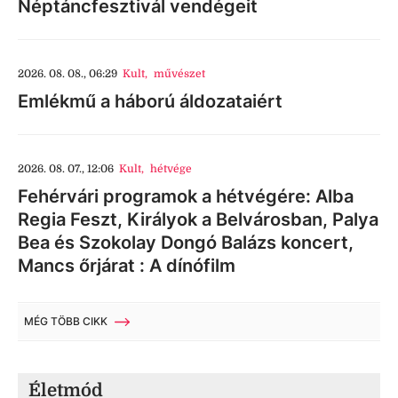
Néptáncfesztivál vendégeit
2026. 08. 08., 06:29
Kult
,
művészet
Emlékmű a háború áldozataiért
2026. 08. 07., 12:06
Kult
,
hétvége
Fehérvári programok a hétvégére: Alba
Regia Feszt, Királyok a Belvárosban, Palya
Bea és Szokolay Dongó Balázs koncert,
Mancs őrjárat : A dínófilm
MÉG TÖBB CIKK
Életmód