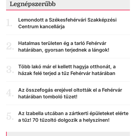
Legnépszerűbb
Lemondott a Székesfehérvári Szakképzési
1
.
Centrum kancellárja
Hatalmas területen ég a tarló Fehérvár
2
.
határában, gyorsan terjednek a lángok!
Több lakó már el kellett hagyja otthonát, a
3
.
házak felé terjed a tűz Fehérvár határában
Az összefogás erejével oltották el a Fehérvár
4
.
határában tomboló tüzet!
Az Izabella utcában a zártkerti épületeket elérte
5
.
a tűz! 70 tűzoltó dolgozik a helyszínen!