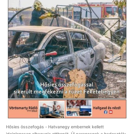
Hősies összefogás - Hatvanegy embernek kellett
ideiglenesen elhagynia otthonát, Új parancsnok a hadosztály