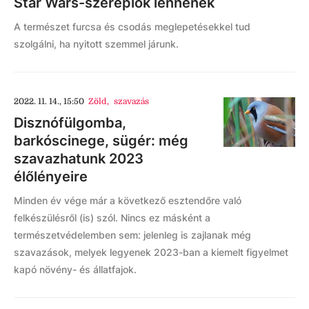
Star Wars-szereplők lennének
A természet furcsa és csodás meglepetésekkel tud
szolgálni, ha nyitott szemmel járunk.
2022. 11. 14., 15:50
Zöld
,
szavazás
Disznófülgomba,
barkóscinege, sügér: még
szavazhatunk 2023
élőlényeire
Minden év vége már a következő esztendőre való
felkészülésről (is) szól. Nincs ez másként a
természetvédelemben sem: jelenleg is zajlanak még
szavazások, melyek legyenek 2023-ban a kiemelt figyelmet
kapó növény- és állatfajok.