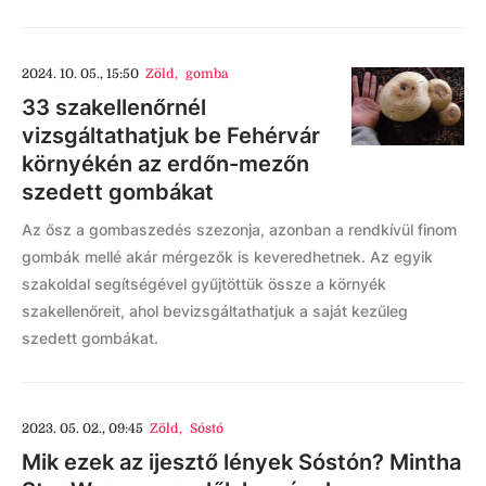
2024. 10. 05., 15:50
Zöld
,
gomba
33 szakellenőrnél
vizsgáltathatjuk be Fehérvár
környékén az erdőn-mezőn
szedett gombákat
Az ősz a gombaszedés szezonja, azonban a rendkívül finom
gombák mellé akár mérgezők is keveredhetnek. Az egyik
szakoldal segítségével gyűjtöttük össze a környék
szakellenőreit, ahol bevizsgáltathatjuk a saját kezűleg
szedett gombákat.
2023. 05. 02., 09:45
Zöld
,
Sóstó
Mik ezek az ijesztő lények Sóstón? Mintha