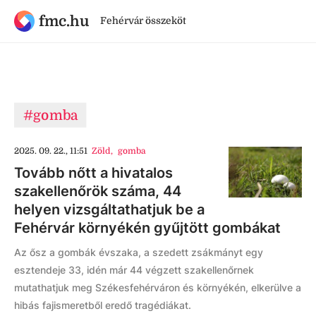
fmc.hu
Fehérvár összeköt
#gomba
2025. 09. 22., 11:51
Zöld
,
gomba
Tovább nőtt a hivatalos
szakellenőrök száma, 44
helyen vizsgáltathatjuk be a
Fehérvár környékén gyűjtött gombákat
Az ősz a gombák évszaka, a szedett zsákmányt egy
esztendeje 33, idén már 44 végzett szakellenőrnek
mutathatjuk meg Székesfehérváron és környékén, elkerülve a
hibás fajismeretből eredő tragédiákat.