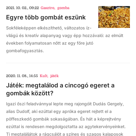
2021. 10. 02., 09:22
Gasztro
,
gomba
Egyre több gombát eszünk
Sokféleképpen elkészíthető, változatos íz-
világú és kreatív alapanyag vagy épp hozzávaló: az elmúlt
években folyamatosan nőtt az egy főre jutó
gombafogyasztás.
2020. 11. 08., 14:55
Kult
,
játék
Játék: megtalálod a cincogó egeret a
gombák között?
Igazi őszi feladvánnyal lepte meg rajongóit Dudás Gergely,
alias Dudolf, aki ezúttal egy apróka egeret rejtett el a
pöffeszkedő gombák sokaságában. És hát a képrejtvény
ezúttal is rendesen megdolgoztatta az agytekervényeinket.
Ti megtaláljátok a rágcsálót a színes és szagos kalaposok