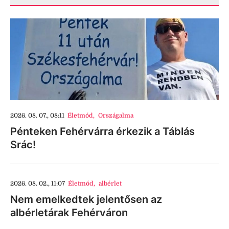
2026. 08. 07., 08:11
Életmód
,
Országalma
Pénteken Fehérvárra érkezik a Táblás
Srác!
2026. 08. 02., 11:07
Életmód
,
albérlet
Nem emelkedtek jelentősen az
albérletárak Fehérváron