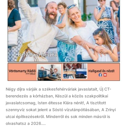
Négy díjra várják a székesfehérváriak javaslatait, Új CT-
berendezés a kórházban, Készül a közös szakpolitikai
javaslatcsomag, Isten éltesse Klára nénit!, A tisztított
szennyvíz sokat jelent a Sóstó vízutánpótlásában, A Zrínyi
utcai építkezésekről. Minderről és sok minden másról is
olvashatsz a 2026....