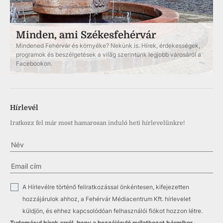
Minden, ami Székesfehérvár
Mindened Fehérvár és környéke? Nekünk is. Hírek, érdekességek,
programok és beszélgetések a világ szerintünk legjobb városáról a
Facebookon.
Hírlevél
Iratkozz fel már most hamarosan induló heti hírlevelünkre!
✓
A Hírlevélre történő feliratkozással önkéntesen, kifejezetten
hozzájárulok ahhoz, a Fehérvár Médiacentrum Kft. hírlevelet
küldjön, és ehhez kapcsolódóan felhasználói fiókot hozzon létre.
Tudomásul bírok arról, hogy a hozzájáruló nyilatkozat bármikor