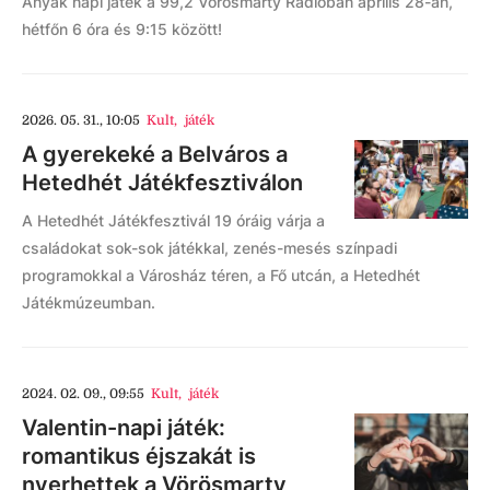
Anyák napi játék a 99,2 Vörösmarty Rádióban április 28-án,
hétfőn 6 óra és 9:15 között!
2026. 05. 31., 10:05
Kult
,
játék
A gyerekeké a Belváros a
Hetedhét Játékfesztiválon
A Hetedhét Játékfesztivál 19 óráig várja a
családokat sok-sok játékkal, zenés-mesés színpadi
programokkal a Városház téren, a Fő utcán, a Hetedhét
Játékmúzeumban.
2024. 02. 09., 09:55
Kult
,
játék
Valentin-napi játék:
romantikus éjszakát is
nyerhettek a Vörösmarty