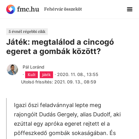
fmc.hu
Fehérvár összeköt
5 évnél régebbi cikk
Játék: megtalálod a cincogó
egeret a gombák között?
Pál Loránd
·
·
2020. 11. 08., 13:55
Kult
játék
Utolsó frissítés: 2021. 09. 13., 08:59
Igazi őszi feladvánnyal lepte meg
rajongóit Dudás Gergely, alias Dudolf, aki
ezúttal egy apróka egeret rejtett el a
pöffeszkedő gombák sokaságában. És