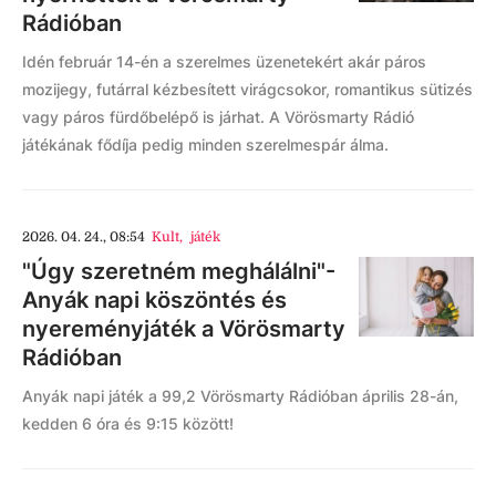
Rádióban
Idén február 14-én a szerelmes üzenetekért akár páros
mozijegy, futárral kézbesített virágcsokor, romantikus sütizés
vagy páros fürdőbelépő is járhat. A Vörösmarty Rádió
játékának fődíja pedig minden szerelmespár álma.
2026. 04. 24., 08:54
Kult
,
játék
"Úgy szeretném meghálálni"-
Anyák napi köszöntés és
nyereményjáték a Vörösmarty
Rádióban
Anyák napi játék a 99,2 Vörösmarty Rádióban április 28-án,
kedden 6 óra és 9:15 között!