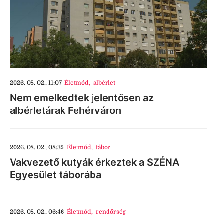
2026. 08. 02., 11:07
Életmód
,
albérlet
Nem emelkedtek jelentősen az
albérletárak Fehérváron
2026. 08. 02., 08:35
Életmód
,
tábor
Vakvezető kutyák érkeztek a SZÉNA
Egyesület táborába
2026. 08. 02., 06:46
Életmód
,
rendőrség