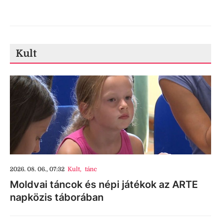
Kult
2026. 08. 06., 07:32
Kult
,
tánc
Moldvai táncok és népi játékok az ARTE
napközis táborában