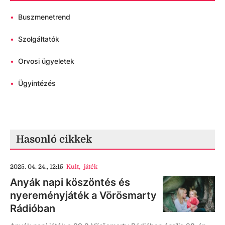
•
Buszmenetrend
•
Szolgáltatók
•
Orvosi ügyeletek
•
Ügyintézés
Hasonló cikkek
2025. 04. 24., 12:15
Kult
,
játék
Anyák napi köszöntés és
nyereményjáték a Vörösmarty
Rádióban