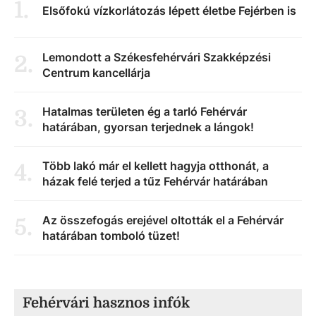
1
.
Elsőfokú vízkorlátozás lépett életbe Fejérben is
Lemondott a Székesfehérvári Szakképzési
2
.
Centrum kancellárja
Hatalmas területen ég a tarló Fehérvár
3
.
határában, gyorsan terjednek a lángok!
Több lakó már el kellett hagyja otthonát, a
4
.
házak felé terjed a tűz Fehérvár határában
Az összefogás erejével oltották el a Fehérvár
5
.
határában tomboló tüzet!
Fehérvári hasznos infók