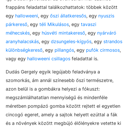
frappáns feladattal találkozhattatok: többek között
egy
halloweeni
, egy
őszi állatkeresős
, egy
nyuszis
párkereső
, egy
téli Mikulásos
, egy
tavaszi
méhecskés
, egy
húsvéti mintakereső
, egy
nyárváró
aranyhalacskás
, egy
dzsungeles-kígyós
, egy
strandos
különbségkereső
, egy
pillangós
, egy
pufók cirmosos
,
vagy egy
halloweeni csillagos
feladattal is.
Dudás Gergely egyik legújabb feladványa a
szomorkás, ám annál színesebb őszi természetre,
azon belül is a gombákra helyezi a fókuszt:
megszámlálhatatlan mennyiségű és mindenféle
méretben pompázó gomba között rejtett el egyetlen
cincogó egeret, amely a sajtok helyett ezúttal a fák
és a növények között megbújó élőlényekre vetette ki