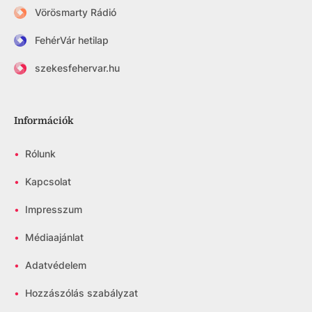
Vörösmarty Rádió
FehérVár hetilap
szekesfehervar.hu
Információk
•
Rólunk
•
Kapcsolat
•
Impresszum
•
Médiaajánlat
•
Adatvédelem
•
Hozzászólás szabályzat