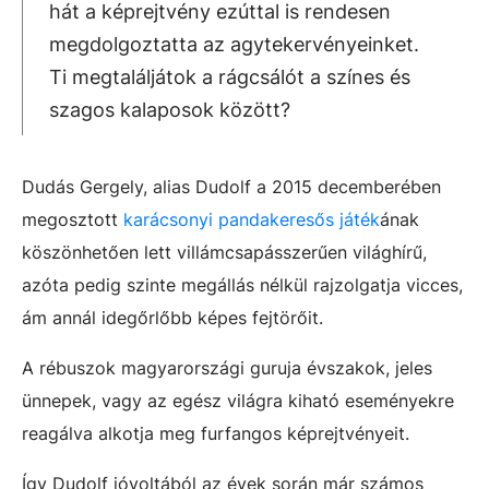
hát a képrejtvény ezúttal is rendesen
megdolgoztatta az agytekervényeinket.
Ti megtaláljátok a rágcsálót a színes és
szagos kalaposok között?
Dudás Gergely, alias Dudolf a 2015 decemberében
megosztott
karácsonyi pandakeresős játék
ának
köszönhetően lett villámcsapásszerűen világhírű,
azóta pedig szinte megállás nélkül rajzolgatja vicces,
ám annál idegőrlőbb képes fejtörőit.
A rébuszok magyarországi guruja évszakok, jeles
ünnepek, vagy az egész világra kiható eseményekre
reagálva alkotja meg furfangos képrejtvényeit.
Így Dudolf jóvoltából az évek során már számos