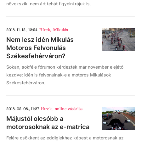
növekszik, nem árt tehát figyelni rájuk is.
2018. 11. 15., 12:54
Hírek
,
Mikulás
Nem lesz idén Mikulás
Motoros Felvonulás
Székesfehérváron?
Sokan, sokféle fórumon kérdezték már november elejétől
kezdve: idén is felvonulnak-e a motoros Mikulások
Székesfehérváron.
2018. 05. 08., 11:27
Hírek
,
online vásárlás
Májustól olcsóbb a
motorosoknak az e-matrica
Felére csökkent az eddigiekhez képest a motorosnak az