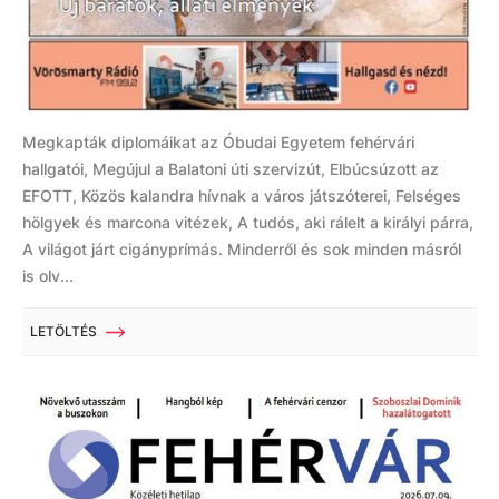
Megkapták diplomáikat az Óbudai Egyetem fehérvári
hallgatói, Megújul a Balatoni úti szervizút, Elbúcsúzott az
EFOTT, Közös kalandra hívnak a város játszóterei, Felséges
hölgyek és marcona vitézek, A tudós, aki rálelt a királyi párra,
A világot járt cigányprímás. Minderről és sok minden másról
is olv...
LETÖLTÉS