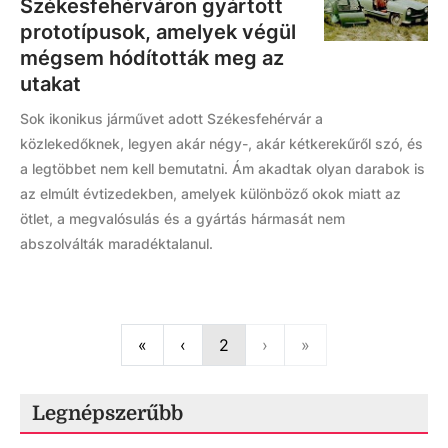
Székesfehérváron gyártott
prototípusok, amelyek végül
mégsem hódították meg az
utakat
Sok ikonikus járművet adott Székesfehérvár a
közlekedőknek, legyen akár négy-, akár kétkerekűről szó, és
a legtöbbet nem kell bemutatni. Ám akadtak olyan darabok is
az elmúlt évtizedekben, amelyek különböző okok miatt az
ötlet, a megvalósulás és a gyártás hármasát nem
abszolválták maradéktalanul.
First
Previous
Next
Last
«
‹
2
›
»
Legnépszerűbb