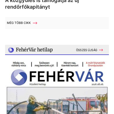
A közgyűlés is támogatja az új
rendőrfőkapitányt
MÉG TÖBB CIKK
FehérVár hetilap
ÖSSZES ÚJSÁG