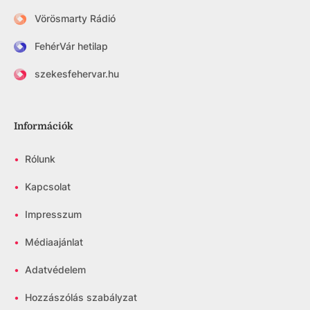
Vörösmarty Rádió
FehérVár hetilap
szekesfehervar.hu
Információk
•
Rólunk
•
Kapcsolat
•
Impresszum
•
Médiaajánlat
•
Adatvédelem
•
Hozzászólás szabályzat