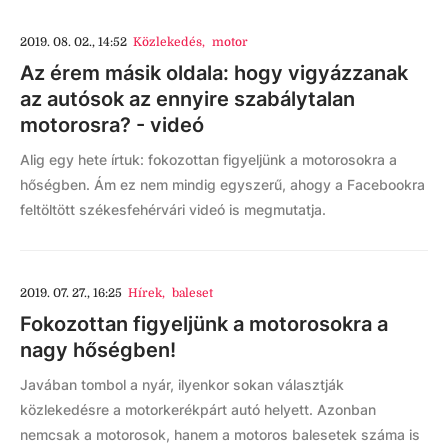
2019. 08. 02., 14:52
Közlekedés
,
motor
Az érem másik oldala: hogy vigyázzanak
az autósok az ennyire szabálytalan
motorosra? - videó
Alig egy hete írtuk: fokozottan figyeljünk a motorosokra a
hőségben. Ám ez nem mindig egyszerű, ahogy a Facebookra
feltöltött székesfehérvári videó is megmutatja.
2019. 07. 27., 16:25
Hírek
,
baleset
Fokozottan figyeljünk a motorosokra a
nagy hőségben!
Javában tombol a nyár, ilyenkor sokan választják
közlekedésre a motorkerékpárt autó helyett. Azonban
nemcsak a motorosok, hanem a motoros balesetek száma is