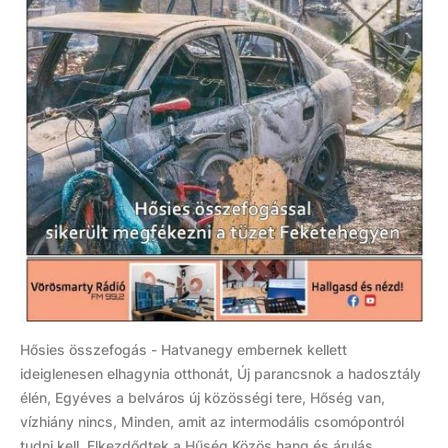
Hősies összefogás - Hatvanegy embernek kellett
ideiglenesen elhagynia otthonát, Új parancsnok a hadosztály
élén, Egyéves a belváros új közösségi tere, Hőség van,
vízhiány nincs, Minden, amit az intermodális csomópontról
tudni kell, Elkezdődtek a Hűség Közös hang és árulás