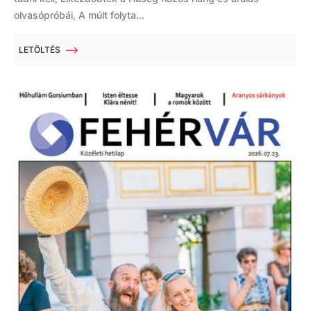
olvasópróbái, A múlt folyta...
LETÖLTÉS