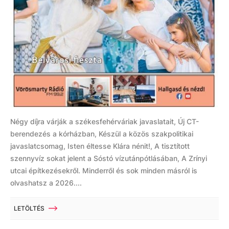
Négy díjra várják a székesfehérváriak javaslatait, Új CT-
berendezés a kórházban, Készül a közös szakpolitikai
javaslatcsomag, Isten éltesse Klára nénit!, A tisztított
szennyvíz sokat jelent a Sóstó vízutánpótlásában, A Zrínyi
utcai építkezésekről. Minderről és sok minden másról is
olvashatsz a 2026....
LETÖLTÉS