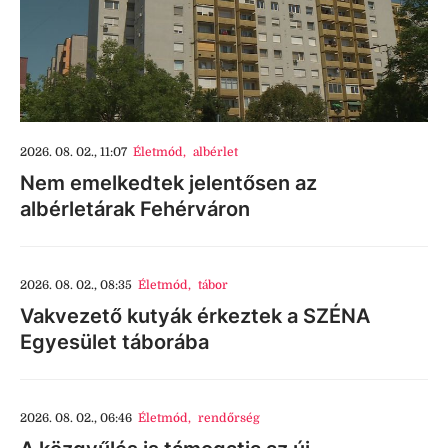
2026. 08. 02., 11:07
Életmód
,
albérlet
Nem emelkedtek jelentősen az
albérletárak Fehérváron
2026. 08. 02., 08:35
Életmód
,
tábor
Vakvezető kutyák érkeztek a SZÉNA
Egyesület táborába
2026. 08. 02., 06:46
Életmód
,
rendőrség