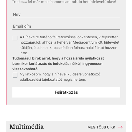
Iratkozz fel már most hamarosan induló heti hírlevelünkre!
A Hírlevélre történő feliratkozással önkéntesen, kifejezetten
✓
hozzájárulok ahhoz, a Fehérvár Médiacentrum Kft. hírlevelet
küldjön, és ehhez kapcsolódóan felhasználói fiókot hozzon
létre.
Tudomásul bírok arról, hogy a hozzájáruló nyilatkozat
bármikor korlátozás és indokolás nélkül, ingyenesen
visszavonható.
Nyilatkozom, hogy a hírlevél küldésre vonatkozó
✓
adatkezelési tájékoztatót
megismertem.
Feliratkozás
Multimédia
MÉG TÖBB CIKK