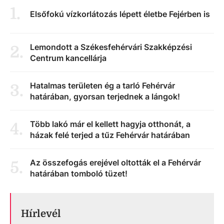
1
.
Elsőfokú vízkorlátozás lépett életbe Fejérben is
Lemondott a Székesfehérvári Szakképzési
2
.
Centrum kancellárja
Hatalmas területen ég a tarló Fehérvár
3
.
határában, gyorsan terjednek a lángok!
Több lakó már el kellett hagyja otthonát, a
4
.
házak felé terjed a tűz Fehérvár határában
Az összefogás erejével oltották el a Fehérvár
5
.
határában tomboló tüzet!
Hírlevél