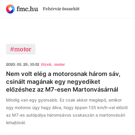
fmc.hu
Fehérvár összeköt
#motor
2020. 05. 29., 10:32
Hírek
,
motor
Nem volt elég a motorosnak három sáv,
csinált magának egy negyediket
előzéshez az M7-esen Martonvásárnál
Mindig van egy gyorsabb. Ez csak akkor meglepő, amikor
egy motoros úgy hagy állva, hogy éppen 135 km/h-val előzöl
az M7-es autópálya háromsávos szakaszán a martonvásári
lehajtónál.