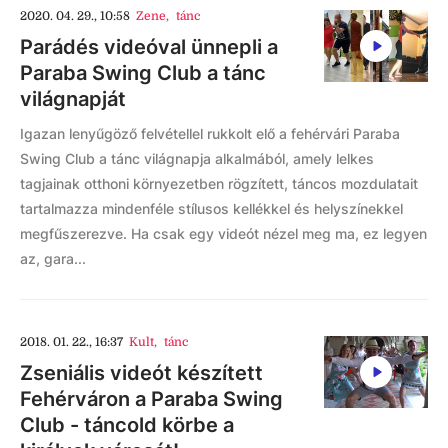
2020. 04. 29., 10:58
Zene
,
tánc
Parádés videóval ünnepli a
Paraba Swing Club a tánc
világnapját
Igazan lenyűgöző felvétellel rukkolt elő a fehérvári Paraba
Swing Club a tánc világnapja alkalmából, amely lelkes
tagjainak otthoni környezetben rögzített, táncos mozdulatait
tartalmazza mindenféle stílusos kellékkel és helyszínekkel
megfűszerezve. Ha csak egy videót nézel meg ma, ez legyen
az, gara...
2018. 01. 22., 16:37
Kult
,
tánc
Zseniális videót készített
Fehérváron a Paraba Swing
Club - táncold körbe a