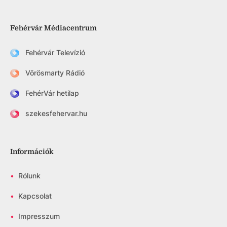
Fehérvár Médiacentrum
Fehérvár Televízió
Vörösmarty Rádió
FehérVár hetilap
szekesfehervar.hu
Információk
•
Rólunk
•
Kapcsolat
•
Impresszum