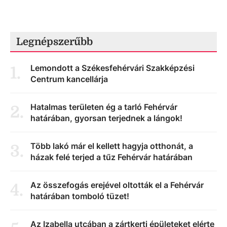
Legnépszerűbb
Lemondott a Székesfehérvári Szakképzési
1
.
Centrum kancellárja
Hatalmas területen ég a tarló Fehérvár
2
.
határában, gyorsan terjednek a lángok!
Több lakó már el kellett hagyja otthonát, a
3
.
házak felé terjed a tűz Fehérvár határában
Az összefogás erejével oltották el a Fehérvár
4
.
határában tomboló tüzet!
Az Izabella utcában a zártkerti épületeket elérte