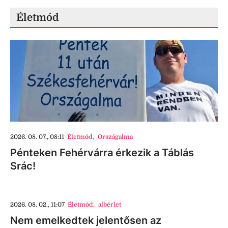
Életmód
2026. 08. 07., 08:11
Életmód
,
Országalma
Pénteken Fehérvárra érkezik a Táblás
Srác!
2026. 08. 02., 11:07
Életmód
,
albérlet
Nem emelkedtek jelentősen az