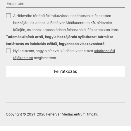
✓
A Hírlevélre történő feliratkozással önkéntesen, kifejezetten
hozzájárulok ahhoz, a Fehérvár Médiacentrum Kft. hírlevelet
küldjön, és ehhez kapcsolódóan felhasználói fiókot hozzon létre.
Tudomásul bírok arról, hogy a hozzájáruló nyilatkozat bármikor
korlátozás és indokolás nélkül, ingyenesen visszavonható.
✓
Nyilatkozom, hogy a hírlevél küldésre vonatkozó
adatkezelési
tájékoztatót
megismertem.
Feliratkozás
Copyright © 2021
–2026
Fehérvár Médiacentrum, fmc.hu