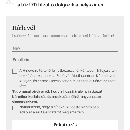
5
.
a tűz! 70 tűzoltó dolgozik a helyszínen!
Hírlevél
Iratkozz fel már most hamarosan induló heti hírlevelünkre!
A Hírlevélre történő feliratkozással önkéntesen, kifejezetten
✓
hozzájárulok ahhoz, a Fehérvár Médiacentrum Kft. hírlevelet
küldjön, és ehhez kapcsolódóan felhasználói fiókot hozzon
létre.
Tudomásul bírok arról, hogy a hozzájáruló nyilatkozat
bármikor korlátozás és indokolás nélkül, ingyenesen
visszavonható.
Nyilatkozom, hogy a hírlevél küldésre vonatkozó
✓
adatkezelési tájékoztatót
megismertem.
Feliratkozás