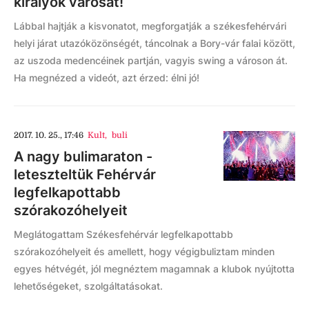
királyok városát!
Lábbal hajtják a kisvonatot, megforgatják a székesfehérvári
helyi járat utazóközönségét, táncolnak a Bory-vár falai között,
az uszoda medencéinek partján, vagyis swing a városon át.
Ha megnézed a videót, azt érzed: élni jó!
2017. 10. 25., 17:46
Kult
,
buli
A nagy bulimaraton -
leteszteltük Fehérvár
legfelkapottabb
szórakozóhelyeit
Meglátogattam Székesfehérvár legfelkapottabb
szórakozóhelyeit és amellett, hogy végigbuliztam minden
egyes hétvégét, jól megnéztem magamnak a klubok nyújtotta
lehetőségeket, szolgáltatásokat.