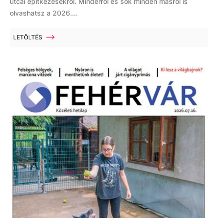
utcai építkezésekről. Minderről és sok minden másról is
olvashatsz a 2026....
LETÖLTÉS