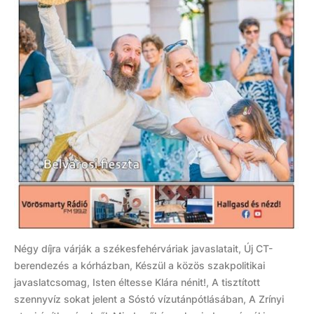
Négy díjra várják a székesfehérváriak javaslatait, Új CT-
berendezés a kórházban, Készül a közös szakpolitikai
javaslatcsomag, Isten éltesse Klára nénit!, A tisztított
szennyvíz sokat jelent a Sóstó vízutánpótlásában, A Zrínyi