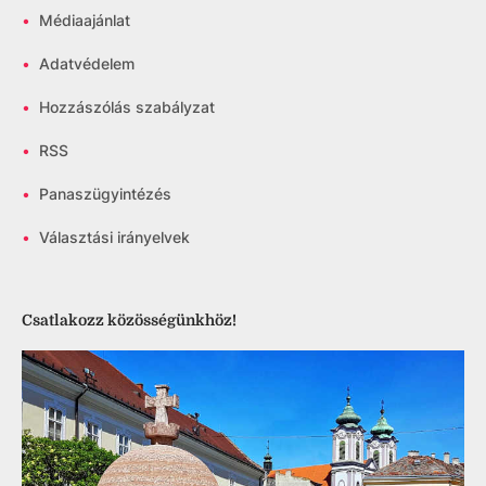
•
Médiaajánlat
•
Adatvédelem
•
Hozzászólás szabályzat
•
RSS
•
Panaszügyintézés
•
Választási irányelvek
Csatlakozz közösségünkhöz!