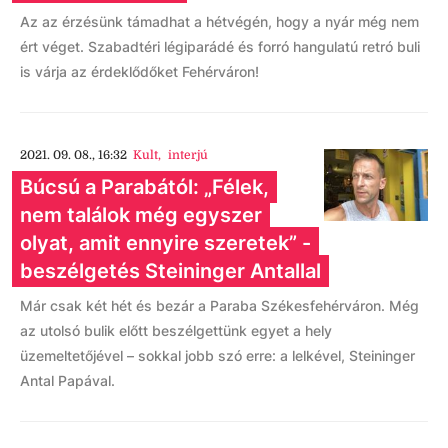
Az az érzésünk támadhat a hétvégén, hogy a nyár még nem
ért véget. Szabadtéri légiparádé és forró hangulatú retró buli
is várja az érdeklődőket Fehérváron!
2021. 09. 08., 16:32
Kult
,
interjú
Búcsú a Parabától: „Félek,
nem találok még egyszer
olyat, amit ennyire szeretek” -
beszélgetés Steininger Antallal
Már csak két hét és bezár a Paraba Székesfehérváron. Még
az utolsó bulik előtt beszélgettünk egyet a hely
üzemeltetőjével – sokkal jobb szó erre: a lelkével, Steininger
Antal Papával.