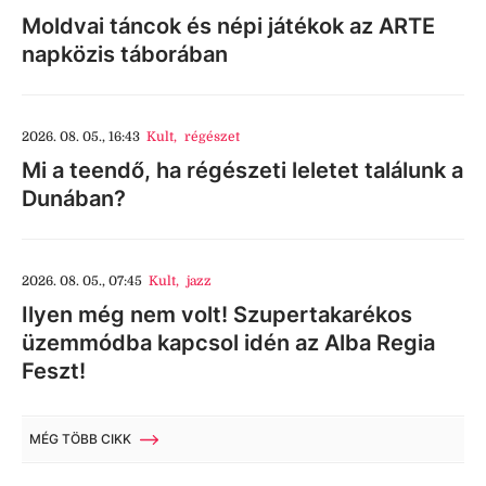
Moldvai táncok és népi játékok az ARTE
napközis táborában
2026. 08. 05., 16:43
Kult
,
régészet
Mi a teendő, ha régészeti leletet találunk a
Dunában?
2026. 08. 05., 07:45
Kult
,
jazz
Ilyen még nem volt! Szupertakarékos
üzemmódba kapcsol idén az Alba Regia
Feszt!
MÉG TÖBB CIKK