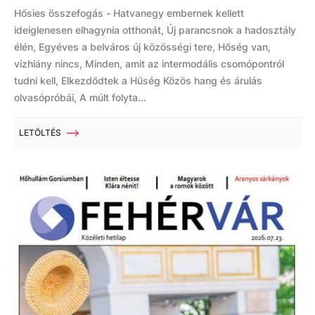
Hősies összefogás - Hatvanegy embernek kellett
ideiglenesen elhagynia otthonát, Új parancsnok a hadosztály
élén, Egyéves a belváros új közösségi tere, Hőség van,
vízhiány nincs, Minden, amit az intermodális csomópontról
tudni kell, Elkezdődtek a Hűség Közös hang és árulás
olvasópróbái, A múlt folyta...
LETÖLTÉS