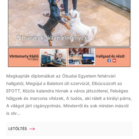
Megkapták diplomáikat az Óbudai Egyetem fehérvári
hallgatói, Megújul a Balatoni úti szervizút, Elbúcsúzott az
EFOTT, Közös kalandra hívnak a város játszóterei, Felséges
hölgyek és marcona vitézek, A tudós, aki rálelt a királyi párra,
A világot járt cigányprímás. Minderről és sok minden másról
is olv...
LETÖLTÉS