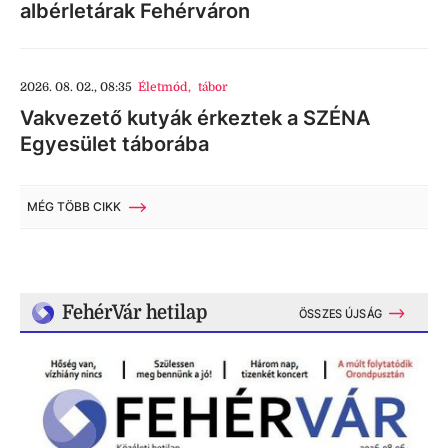
albérletárak Fehérváron
2026. 08. 02., 08:35
Életmód
,
tábor
Vakvezető kutyák érkeztek a SZÉNA
Egyesület táborába
MÉG TÖBB CIKK
FehérVár hetilap
ÖSSZES ÚJSÁG