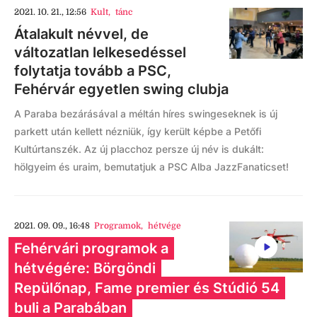
2021. 10. 21., 12:56
Kult
,
tánc
Átalakult névvel, de
változatlan lelkesedéssel
folytatja tovább a PSC,
Fehérvár egyetlen swing clubja
A Paraba bezárásával a méltán híres swingeseknek is új
parkett után kellett nézniük, így került képbe a Petőfi
Kultúrtanszék. Az új placchoz persze új név is dukált:
hölgyeim és uraim, bemutatjuk a PSC Alba JazzFanaticset!
2021. 09. 09., 16:48
Programok
,
hétvége
Fehérvári programok a
hétvégére: Börgöndi
Repülőnap, Fame premier és Stúdió 54
buli a Parabában