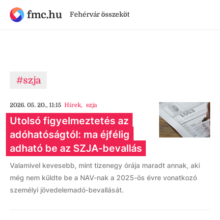
fmc.hu
Fehérvár összeköt
#szja
2026. 05. 20., 11:15
Hírek
,
szja
Utolsó figyelmeztetés az
adóhatóságtól: ma éjfélig
adható be az SZJA-bevallás
Valamivel kevesebb, mint tizenegy órája maradt annak, aki
még nem küldte be a NAV-nak a 2025-ös évre vonatkozó
személyi jövedelemadó-bevallását.