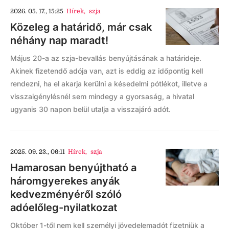
2026. 05. 17., 15:25
Hírek
,
szja
Közeleg a határidő, már csak
néhány nap maradt!
Május 20-a az szja-bevallás benyújtásának a határideje.
Akinek fizetendő adója van, azt is eddig az időpontig kell
rendezni, ha el akarja kerülni a késedelmi pótlékot, illetve a
visszaigénylésnél sem mindegy a gyorsaság, a hivatal
ugyanis 30 napon belül utalja a visszajáró adót.
2025. 09. 23., 06:11
Hírek
,
szja
Hamarosan benyújtható a
háromgyerekes anyák
kedvezményéről szóló
adóelőleg-nyilatkozat
Október 1-től nem kell személyi jövedelemadót fizetniük a