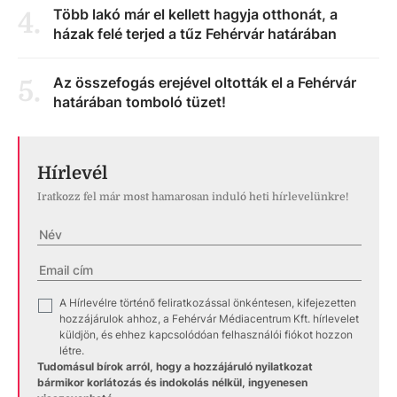
Több lakó már el kellett hagyja otthonát, a
4
.
házak felé terjed a tűz Fehérvár határában
Az összefogás erejével oltották el a Fehérvár
5
.
határában tomboló tüzet!
Hírlevél
Iratkozz fel már most hamarosan induló heti hírlevelünkre!
A Hírlevélre történő feliratkozással önkéntesen, kifejezetten
✓
hozzájárulok ahhoz, a Fehérvár Médiacentrum Kft. hírlevelet
küldjön, és ehhez kapcsolódóan felhasználói fiókot hozzon
létre.
Tudomásul bírok arról, hogy a hozzájáruló nyilatkozat
bármikor korlátozás és indokolás nélkül, ingyenesen