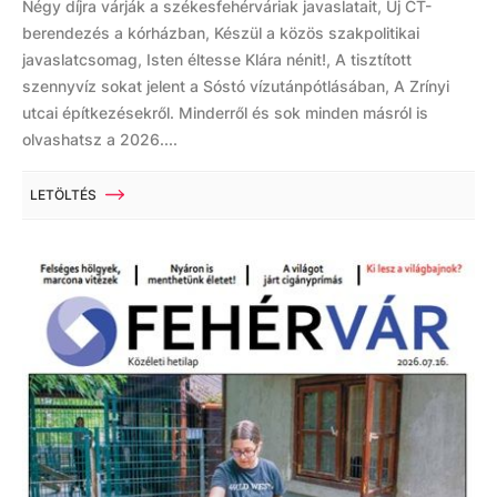
Négy díjra várják a székesfehérváriak javaslatait, Új CT-
berendezés a kórházban, Készül a közös szakpolitikai
javaslatcsomag, Isten éltesse Klára nénit!, A tisztított
szennyvíz sokat jelent a Sóstó vízutánpótlásában, A Zrínyi
utcai építkezésekről. Minderről és sok minden másról is
olvashatsz a 2026....
LETÖLTÉS