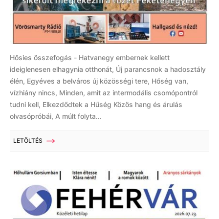
Hősies összefogás - Hatvanegy embernek kellett
ideiglenesen elhagynia otthonát, Új parancsnok a hadosztály
élén, Egyéves a belváros új közösségi tere, Hőség van,
vízhiány nincs, Minden, amit az intermodális csomópontról
tudni kell, Elkezdődtek a Hűség Közös hang és árulás
olvasópróbái, A múlt folyta...
LETÖLTÉS