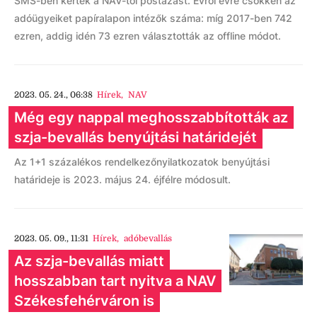
SMS-ben kérték a NAV-tól postázást. Évről évre csökken az
adóügyeiket papíralapon intézők száma: míg 2017-ben 742
ezren, addig idén 73 ezren választották az offline módot.
2023. 05. 24., 06:38
Hírek
,
NAV
Még egy nappal meghosszabbították az
szja-bevallás benyújtási határidejét
Az 1+1 százalékos rendelkezőnyilatkozatok benyújtási
határideje is 2023. május 24. éjfélre módosult.
2023. 05. 09., 11:31
Hírek
,
adóbevallás
Az szja-bevallás miatt
hosszabban tart nyitva a NAV
Székesfehérváron is