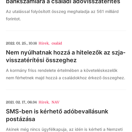
bankszámlára a családi adóvisszatérítés
Az utalással folyósított összeg meghaladja az 561 milliárd
forintot.
2022. 01. 25., 10:16
Hírek
,
család
Nem nyúlhatnak hozzá a hitelezők az szja-
visszatérítési összeghez
A kormány friss rendelete értelmében a követeléskezelők
nem férhetnek majd hozzá a családokhoz érkező összeghez.
2021. 02. 17., 06:34
Hírek
,
NAV
SMS-ben is kérhető adóbevallásunk
postázása
Akinek még nincs ügyfélkapuja, az idén is kérheti a Nemzeti