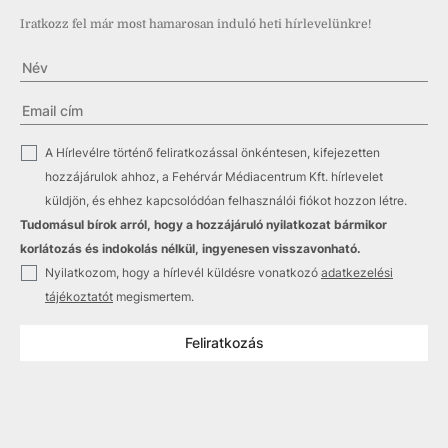
Iratkozz fel már most hamarosan induló heti hírlevelünkre!
✓
A Hírlevélre történő feliratkozással önkéntesen, kifejezetten
hozzájárulok ahhoz, a Fehérvár Médiacentrum Kft. hírlevelet
küldjön, és ehhez kapcsolódóan felhasználói fiókot hozzon létre.
Tudomásul bírok arról, hogy a hozzájáruló nyilatkozat bármikor
korlátozás és indokolás nélkül, ingyenesen visszavonható.
✓
Nyilatkozom, hogy a hírlevél küldésre vonatkozó
adatkezelési
tájékoztatót
megismertem.
Feliratkozás