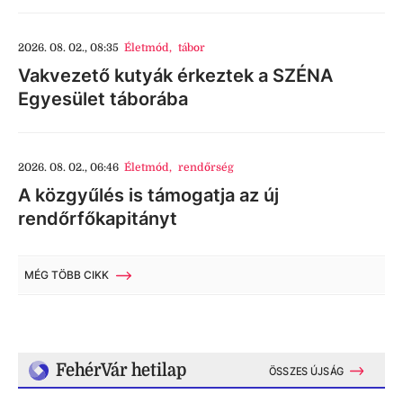
2026. 08. 02., 08:35
Életmód
,
tábor
Vakvezető kutyák érkeztek a SZÉNA
Egyesület táborába
2026. 08. 02., 06:46
Életmód
,
rendőrség
A közgyűlés is támogatja az új
rendőrfőkapitányt
MÉG TÖBB CIKK
FehérVár hetilap
ÖSSZES ÚJSÁG