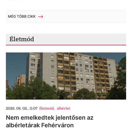
MÉG TÖBB CIKK
Életmód
2026. 08. 02., 11:07
Életmód
,
albérlet
Nem emelkedtek jelentősen az
albérletárak Fehérváron