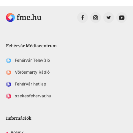
fmc.hu
Fehérvár Médiacentrum
Fehérvár Televízió
Vörösmarty Rádió
FehérVár hetilap
szekesfehervar.hu
Információk
•
Rólunk