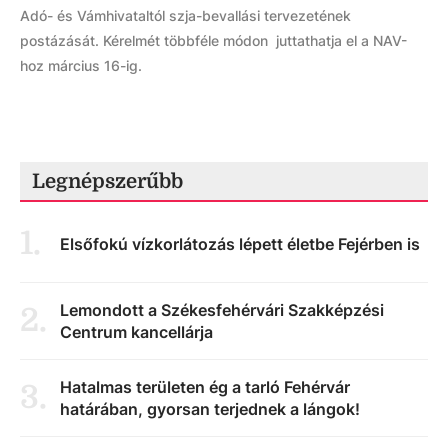
Adó- és Vámhivataltól szja-bevallási tervezetének
postázását. Kérelmét többféle módon juttathatja el a NAV-
hoz március 16-ig.
Legnépszerűbb
1
.
Elsőfokú vízkorlátozás lépett életbe Fejérben is
Lemondott a Székesfehérvári Szakképzési
2
.
Centrum kancellárja
Hatalmas területen ég a tarló Fehérvár
3
.
határában, gyorsan terjednek a lángok!