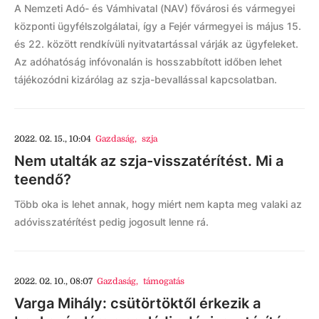
A Nemzeti Adó- és Vámhivatal (NAV) fővárosi és vármegyei
központi ügyfélszolgálatai, így a Fejér vármegyei is május 15.
és 22. között rendkívüli nyitvatartással várják az ügyfeleket.
Az adóhatóság infóvonalán is hosszabbított időben lehet
tájékozódni kizárólag az szja-bevallással kapcsolatban.
2022. 02. 15., 10:04
Gazdaság
,
szja
Nem utalták az szja-visszatérítést. Mi a
teendő?
Több oka is lehet annak, hogy miért nem kapta meg valaki az
adóvisszatérítést pedig jogosult lenne rá.
2022. 02. 10., 08:07
Gazdaság
,
támogatás
Varga Mihály: csütörtöktől érkezik a