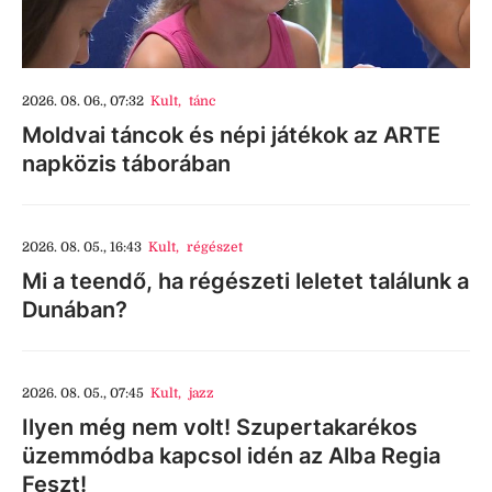
2026. 08. 06., 07:32
Kult
,
tánc
Moldvai táncok és népi játékok az ARTE
napközis táborában
2026. 08. 05., 16:43
Kult
,
régészet
Mi a teendő, ha régészeti leletet találunk a
Dunában?
2026. 08. 05., 07:45
Kult
,
jazz
Ilyen még nem volt! Szupertakarékos
üzemmódba kapcsol idén az Alba Regia
Feszt!