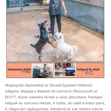
Megkapták diplomáikat az Óbudai Egyetem fehérvári
hallgatói, Megújul a Balatoni úti szervizút, Elbúcsúzott az
EFOTT, Közös kalandra hívnak a város játszóterei, Felséges
hölgyek és marcona vitézek, A tudós, aki rálelt a királyi párra,
A világot járt cigányprímás. Minderről és sok minden másról