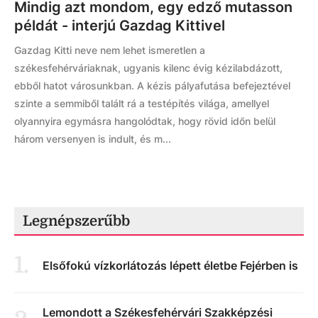
Mindig azt mondom, egy edző mutasson
példát - interjú Gazdag Kittivel
Gazdag Kitti neve nem lehet ismeretlen a
székesfehérváriaknak, ugyanis kilenc évig kézilabdázott,
ebből hatot városunkban. A kézis pályafutása befejeztével
szinte a semmiből talált rá a testépítés világa, amellyel
olyannyira egymásra hangolódtak, hogy rövid időn belül
három versenyen is indult, és m...
Legnépszerűbb
1
.
Elsőfokú vízkorlátozás lépett életbe Fejérben is
Lemondott a Székesfehérvári Szakképzési