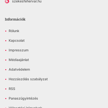
szekesfehervar.hu
Információk
•
Rólunk
•
Kapcsolat
•
Impresszum
•
Médiaajánlat
•
Adatvédelem
•
Hozzászólás szabályzat
•
RSS
•
Panaszügyintézés
•
Választási irányelvek