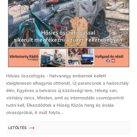
Hősies összefogás - Hatvanegy embernek kellett
ideiglenesen elhagynia otthonát, Új parancsnok a hadosztály
élén, Egyéves a belváros új közösségi tere, Hőség van,
vízhiány nincs, Minden, amit az intermodális csomópontról
tudni kell, Elkezdődtek a Hűség Közös hang és árulás
olvasópróbái, A múlt folyta...
LETÖLTÉS