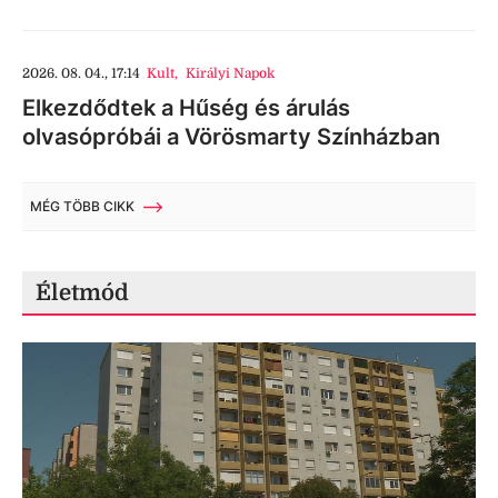
2026. 08. 04., 17:14
Kult
,
Királyi Napok
Elkezdődtek a Hűség és árulás
olvasópróbái a Vörösmarty Színházban
MÉG TÖBB CIKK
Életmód