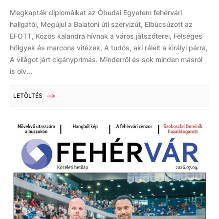
Megkapták diplomáikat az Óbudai Egyetem fehérvári
hallgatói, Megújul a Balatoni úti szervizút, Elbúcsúzott az
EFOTT, Közös kalandra hívnak a város játszóterei, Felséges
hölgyek és marcona vitézek, A tudós, aki rálelt a királyi párra,
A világot járt cigányprímás. Minderről és sok minden másról
is olv...
LETÖLTÉS