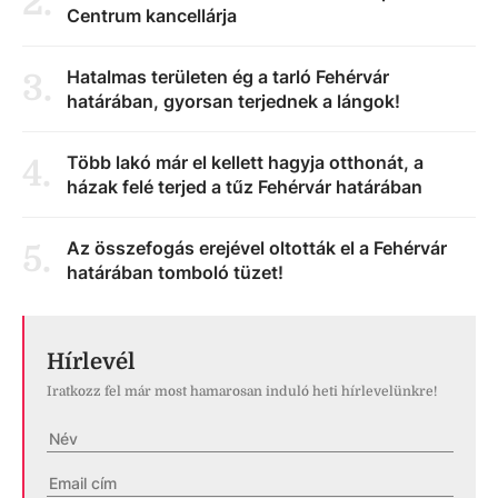
2
.
Centrum kancellárja
Hatalmas területen ég a tarló Fehérvár
3
.
határában, gyorsan terjednek a lángok!
Több lakó már el kellett hagyja otthonát, a
4
.
házak felé terjed a tűz Fehérvár határában
Az összefogás erejével oltották el a Fehérvár
5
.
határában tomboló tüzet!
Hírlevél
Iratkozz fel már most hamarosan induló heti hírlevelünkre!