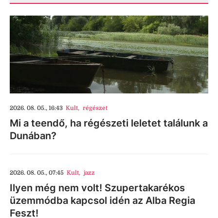
2026. 08. 05., 16:43
Kult
,
régészet
Mi a teendő, ha régészeti leletet találunk a
Dunában?
2026. 08. 05., 07:45
Kult
,
jazz
Ilyen még nem volt! Szupertakarékos
üzemmódba kapcsol idén az Alba Regia
Feszt!