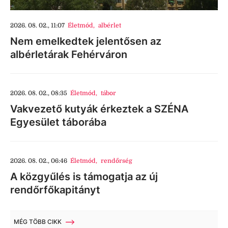
2026. 08. 02., 11:07
Életmód
,
albérlet
Nem emelkedtek jelentősen az
albérletárak Fehérváron
2026. 08. 02., 08:35
Életmód
,
tábor
Vakvezető kutyák érkeztek a SZÉNA
Egyesület táborába
2026. 08. 02., 06:46
Életmód
,
rendőrség
A közgyűlés is támogatja az új
rendőrfőkapitányt
MÉG TÖBB CIKK