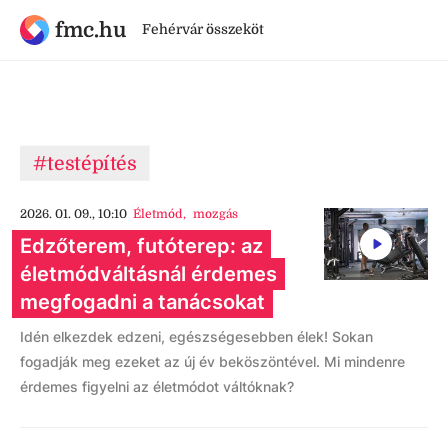
fmc.hu
Fehérvár összeköt
#testépítés
2026. 01. 09., 10:10
Életmód
,
mozgás
Edzőterem, futóterep: az
életmódváltásnál érdemes
megfogadni a tanácsokat
Idén elkezdek edzeni, egészségesebben élek! Sokan
fogadják meg ezeket az új év beköszöntével. Mi mindenre
érdemes figyelni az életmódot váltóknak?