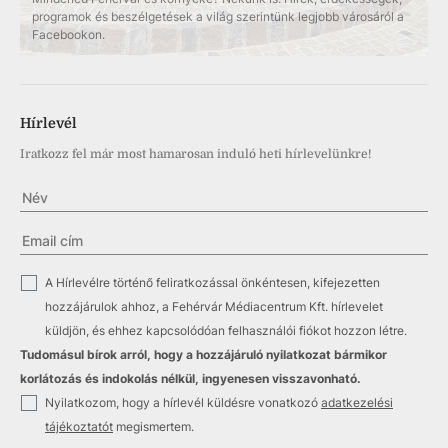
programok és beszélgetések a világ szerintünk legjobb városáról a
Facebookon.
Hírlevél
Iratkozz fel már most hamarosan induló heti hírlevelünkre!
✓
A Hírlevélre történő feliratkozással önkéntesen, kifejezetten
hozzájárulok ahhoz, a Fehérvár Médiacentrum Kft. hírlevelet
küldjön, és ehhez kapcsolódóan felhasználói fiókot hozzon létre.
Tudomásul bírok arról, hogy a hozzájáruló nyilatkozat bármikor
korlátozás és indokolás nélkül, ingyenesen visszavonható.
✓
Nyilatkozom, hogy a hírlevél küldésre vonatkozó
adatkezelési
tájékoztatót
megismertem.