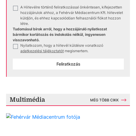
A Hírlevélre történő feliratkozással önkéntesen, kifejezetten
✓
hozzájárulok ahhoz, a Fehérvár Médiacentrum Kft. hírlevelet
küldjön, és ehhez kapcsolódóan felhasználói fiókot hozzon
létre.
Tudomásul bírok arról, hogy a hozzájáruló nyilatkozat
bármikor korlátozás és indokolás nélkül, ingyenesen
visszavonható.
Nyilatkozom, hogy a hírlevél küldésre vonatkozó
✓
adatkezelési tájékoztatót
megismertem.
Feliratkozás
Multimédia
MÉG TÖBB CIKK