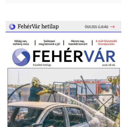
FehérVár hetilap
ÖSSZES ÚJSÁG