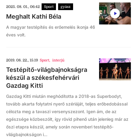
2025. 08. 01., 06:42
Sport
gyász
Meghalt Kathi Béla
A magyar testépítés és erőemelés ikonja 46
éves volt.
2019. 08. 22., 15:19
Sport
,
interjú
Testépítő-világbajnokságra
készül a székesfehérvári
Gazdag Kitti
Gazdag Kitti miután meghódította a 2018-as Superbodyt,
tovább akarta folytatni nyerő szériáját, teljes erőbedobással
célozta meg a tavaszi versenyszezont. Igen ám, de az
egészsége közbeszólt, így rövid pihenő után jelenleg már az
őszi etapra készül, amely során novemberi testépítő-
világbajnokságon i...