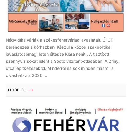
Négy díjra várják a székesfehérváriak javaslatait, Új CT-
berendezés a kórházban, Készül a közös szakpolitikai
javaslatcsomag, Isten éltesse Klára nénit!, A tisztított
szennyvíz sokat jelent a Sóstó vízutánpótlásában, A Zrínyi
utcai építkezésekről. Minderről és sok minden másról is
olvashatsz a 2026....
LETÖLTÉS