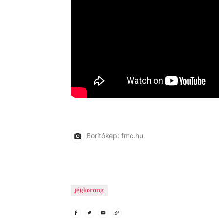
Borítókép: fmc.hu
jégkorong