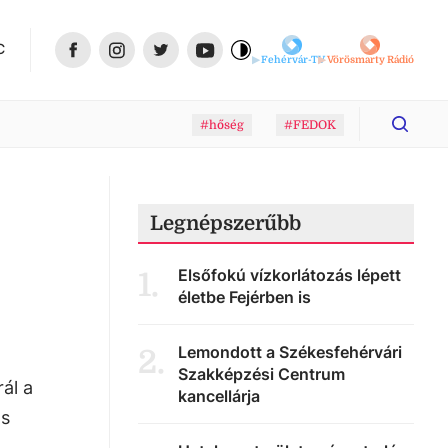
C
Fehérvár-TV
Vörösmarty Rádió
#hőség
#FEDOK
Legnépszerűbb
Elsőfokú vízkorlátozás lépett
1
.
életbe Fejérben is
Lemondott a Székesfehérvári
2
.
Szakképzési Centrum
ál a
kancellárja
os