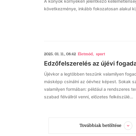
A könyök környékén jelentkező kellemetlenség
következménye, inkább fokozatosan alakul ki,
2025. 01. 11., 08:42
Életmód
,
sport
Edzőfelszerelés az újévi foga
Újévkor a legtöbben teszünk valamilyen foga
másképp csinálni az óévhez képest. Sokak sz
valamilyen formában: például a rendszeres 
szabad félvállról venni, előzetes felkészülé...
Továbbiak betöltése