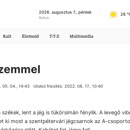
2026. augusztus 7., péntek
26
 °
Ibolya
Kult
Életmód
T-T-Z
Multimédia
szemmel
 05. 04., 14:43
Utolsó frissítés: 2022. 08. 17., 10:40
zékek, lent a jég is tükörsimán fénylik. A levegő vibr
et ki most a szentpétervári jégcsarnok az A-csoport
kőzése előtt. Kabátot fel, jégre fel!