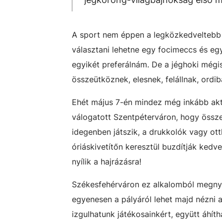
A sport nem éppen a legközkedveltebb t
választani lehetne egy focimeccs és egy
egyikét preferálnám. De a jéghoki mégis
összeütköznek, elesnek, felállnak, ordi
Ehét május 7-én mindez még inkább aktu
válogatott Szentpéterváron, hogy összem
idegenben játszik, a drukkolók vagy ot
óriáskivetítőn keresztül buzdítják ked
nyílik a hajrázásra!
Székesfehérváron ez alkalomból megnyitj
egyenesen a pályáról lehet majd nézni a
izgulhatunk játékosainkért, együtt áhí