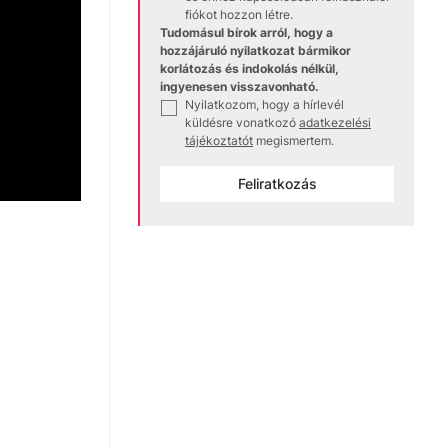
fiókot hozzon létre.
Tudomásul bírok arról, hogy a
hozzájáruló nyilatkozat bármikor
korlátozás és indokolás nélkül,
ingyenesen visszavonható.
Nyilatkozom, hogy a hírlevél
✓
küldésre vonatkozó
adatkezelési
tájékoztatót
megismertem.
Feliratkozás