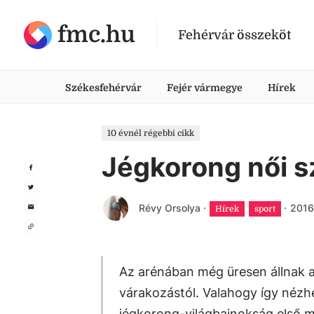
fmc.hu
Fehérvár összeköt
Székesfehérvár
Fejér vármegye
Hírek
10 évnél régebbi cikk
Jégkorong női 
Révy Orsolya
·
·
2016.
Hírek
sport
Az arénában még üresen állnak a s
várakozástól. Valahogy így nézh
jégkorong-világbajnokság első mér