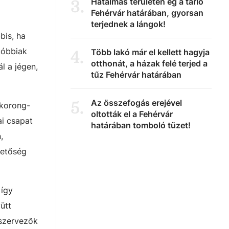
Hatalmas területen ég a tarló
3
.
Fehérvár határában, gyorsan
terjednek a lángok!
bis, ha
tóbbiak
Több lakó már el kellett hagyja
4
.
otthonát, a házak felé terjed a
l a jégen,
tűz Fehérvár határában
Az összefogás erejével
5
.
gkorong-
oltották el a Fehérvár
ai csapat
határában tomboló tüzet!
,
hetőség
 így
ütt
 szervezők