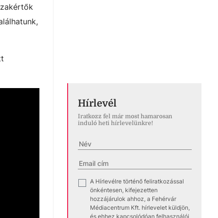
szakértők
alálhatunk,
tt
Hírlevél
Iratkozz fel már most hamarosan
induló heti hírlevelünkre!
A Hírlevélre történő feliratkozással
✓
önkéntesen, kifejezetten
hozzájárulok ahhoz, a Fehérvár
Médiacentrum Kft. hírlevelet küldjön,
és ehhez kapcsolódóan felhasználói