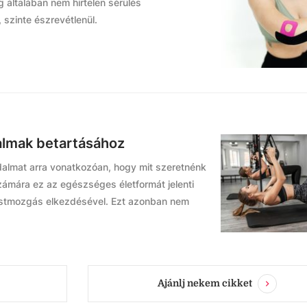
 általában nem hirtelen sérülés
 szinte észrevétlenül.
dalmak betartásához
dalmat arra vonatkozóan, hogy mit szeretnénk
ámára ez az egészséges életformát jelenti
testmozgás elkezdésével. Ezt azonban nem
Ajánlj nekem cikket