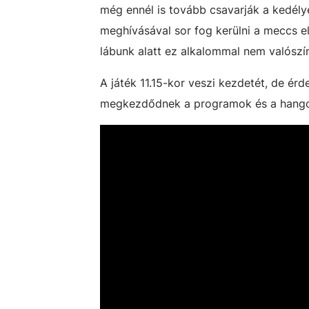
még ennél is tovább csavarják a kedély
meghívásával sor fog kerülni a meccs el
lábunk alatt ez alkalommal nem valószí
A játék 11.15-kor veszi kezdetét, de ér
megkezdődnek a programok és a hangol