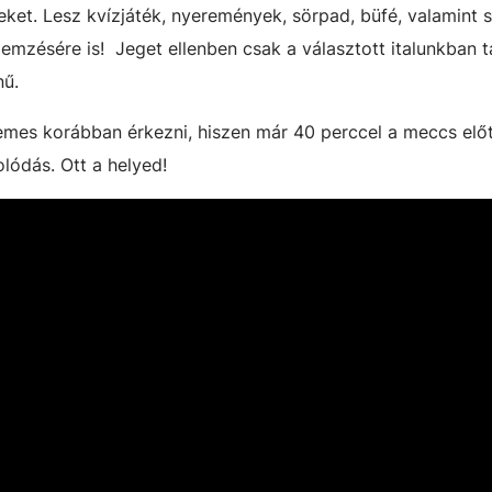
eket. Lesz kvízjáték, nyeremények, sörpad, büfé, valamint 
emzésére is! Jeget ellenben csak a választott italunkban t
nű.
demes korábban érkezni, hiszen már 40 perccel a meccs elő
ódás. Ott a helyed!