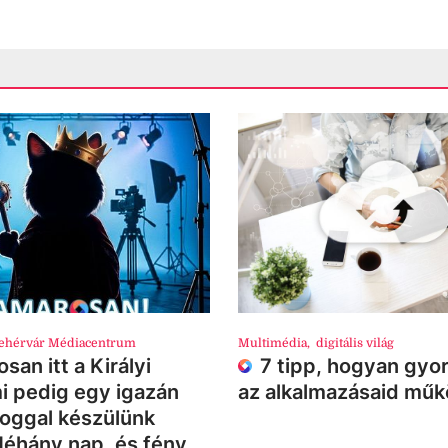
ehérvár Médiacentrum
Multimédia
,
digitális világ
san itt a Királyi
7 tipp, hogyan gyor
i pedig egy igazán
az alkalmazásaid mű
loggal készülünk
Néhány nap, és fény