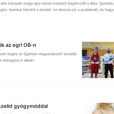
jszaka közepén (vagy épp edzés közben) begörcsölt a lába. Spontán
gtagba. Ilyenkor felvetül a kérdés: mi okozza ezt a problémát, és hogy
ók az egri OB-n
épett ringbe az Egerben megrendezett Serdülő-
 dobogóra is álltak!
 szelíd gyógymóddal