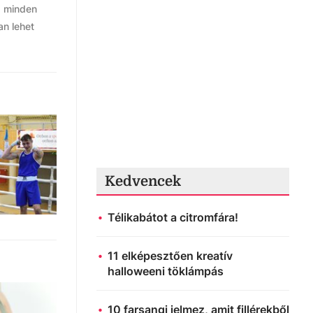
, minden
an lehet
Kedvencek
Télikabátot a citromfára!
11 elképesztően kreatív
halloweeni töklámpás
10 farsangi jelmez, amit fillérekből