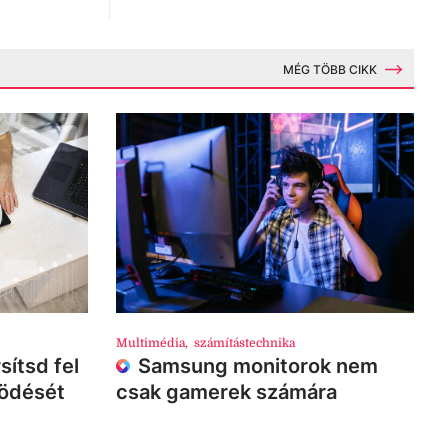
MÉG TÖBB CIKK
Multimédia
,
számítástechnika
sítsd fel
Samsung monitorok nem
ködését
csak gamerek számára