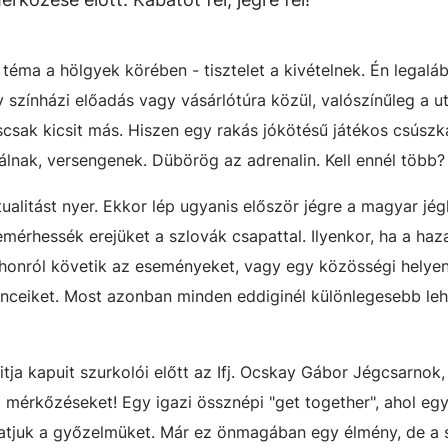
éma a hölgyek körében - tisztelet a kivételnek. Én legaláb
 színházi előadás vagy vásárlótúra közül, valószínűleg a u
csak kicsit más. Hiszen egy rakás jókötésű játékos csúszká
bálnak, versengenek. Dübörög az adrenalin. Kell ennél több?
alitást nyer. Ekkor lép ugyanis először jégre a magyar jé
érhessék erejüket a szlovák csapattal. Ilyenkor, ha a haz
thonról követik az eseményeket, vagy egy közösségi helyen
venceiket. Most azonban minden eddiginél különlegesebb le
a kapuit szurkolói előtt az Ifj. Ocskay Gábor Jégcsarnok,
 mérkőzéseket! Egy igazi össznépi "get together", ahol egy
thatjuk a győzelmüket. Már ez önmagában egy élmény, de a