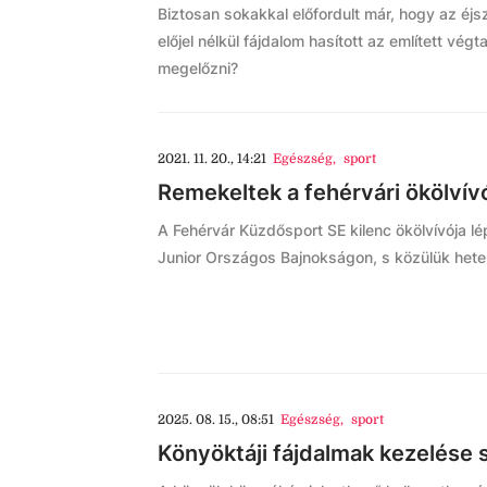
Biztosan sokakkal előfordult már, hogy az é
előjel nélkül fájdalom hasított az említett vé
megelőzni?
2021. 11. 20., 14:21
Egészség
,
sport
Remekeltek a fehérvári ökölvív
A Fehérvár Küzdősport SE kilenc ökölvívója l
Junior Országos Bajnokságon, s közülük heten
2025. 08. 15., 08:51
Egészség
,
sport
Könyöktáji fájdalmak kezelése