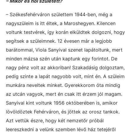
– Mikor és hol született?
– Székesfehérváron születtem 1944-ben, még a
nagyszüleim is itt éltek, a Maroshegyen. Kilencen
voltunk testvérek, így korán elküldtek dolgozni, hogy
segítsek a szüleimnek. 12 évesen már a legjobb
barátommal, Viola Sanyival szenet lapátoltunk, mert
minden mázsa szén után kaptunk egy forintot. De
nagy pénz volt az akkoriban! Szakadásig dolgoztam,
pedig szinte a lapát nagyobb volt, mint én. A szüleim
munkára neveltek minket. Gyerekkorom óta mindig
az utcán vagyok, mert én csak itt érzem jól magam.
Sanyival kint voltunk 1956 októberében is, amikor
lövöldöztek Fehérváron, és jöttek az orosz tankok.
Azt vettük észre, hogy két nemzetőr próbál
leereszkedni a velünk szemben lévő ház tetejéről