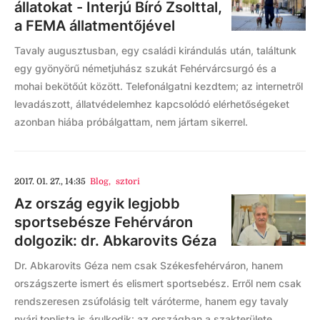
állatokat - Interjú Bíró Zsolttal,
a FEMA állatmentőjével
Tavaly augusztusban, egy családi kirándulás után, találtunk
egy gyönyörű németjuhász szukát Fehérvárcsurgó és a
mohai bekötőút között. Telefonálgatni kezdtem; az internetről
levadászott, állatvédelemhez kapcsolódó elérhetőségeket
azonban hiába próbálgattam, nem jártam sikerrel.
2017. 01. 27., 14:35
Blog
,
sztori
Az ország egyik legjobb
sportsebésze Fehérváron
dolgozik: dr. Abkarovits Géza
Dr. Abkarovits Géza nem csak Székesfehérváron, hanem
országszerte ismert és elismert sportsebész. Erről nem csak
rendszeresen zsúfolásig telt váróterme, hanem egy tavaly
nyári toplista is árulkodik: az országban a szakterülete