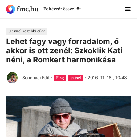
fmc.hu
Fehérvár összeköt
9 évnél régebbi cikk
Lehet fagy vagy forradalom, ő
akkor is ott zenél: Szkoklik Kati
néni, a Romkert harmonikása
Sohonyai Edit
·
·
2016. 11. 18., 10:48
Blog
sztori