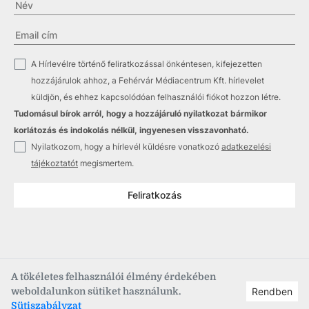
✓
A Hírlevélre történő feliratkozással önkéntesen, kifejezetten
hozzájárulok ahhoz, a Fehérvár Médiacentrum Kft. hírlevelet
küldjön, és ehhez kapcsolódóan felhasználói fiókot hozzon létre.
Tudomásul bírok arról, hogy a hozzájáruló nyilatkozat bármikor
korlátozás és indokolás nélkül, ingyenesen visszavonható.
✓
Nyilatkozom, hogy a hírlevél küldésre vonatkozó
adatkezelési
tájékoztatót
megismertem.
Feliratkozás
A tökéletes felhasználói élmény érdekében
weboldalunkon sütiket használunk.
Rendben
Copyright © 2021
–2026
Fehérvár Médiacentrum, fmc.hu
Sütiszabályzat