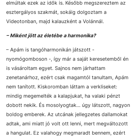
elmúltak ezek az idők is. Később megszereztem az
esztergályos szakmát, sokáig dolgoztam a
Videotonban, majd kalauzként a Volánnál.
– Miként jött az életébe a harmonika?
– Apám is tangóharmonikán játszott -
nyomógomboson -, így már a saját keresetemből én
is vásároltam egyet. Sajnos nem járhattam
zenetanárhoz, ezért csak magamtól tanultam, Apám
nem tanított. Kiskoromban láttam a verkliseket:
mindig megemelték a kalapjukat, ha valaki pénzt
dobott nekik. És mosolyogtak… úgy látszott, nagyon
boldog emberek. Az utcának jellegzetes dallamokat
adtak, ami miatt jó volt ott lenni, mert megváltozott
a hangulat. Ez valahogy megmaradt bennem, ezért