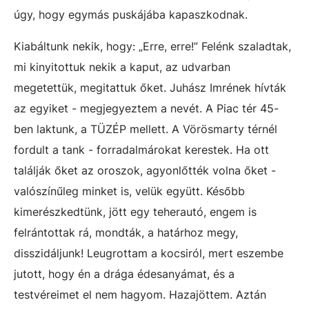
úgy, hogy egymás puskájába kapaszkodnak.
Kiabáltunk nekik, hogy: „Erre, erre!” Felénk szaladtak,
mi kinyitottuk nekik a kaput, az udvarban
megetettük, megitattuk őket. Juhász Imrének hívták
az egyiket - megjegyeztem a nevét. A Piac tér 45-
ben laktunk, a TÜZÉP mellett. A Vörösmarty térnél
fordult a tank - forradalmárokat kerestek. Ha ott
találják őket az oroszok, agyonlőtték volna őket -
valószínűleg minket is, velük együtt. Később
kimerészkedtünk, jött egy teherautó, engem is
felrántottak rá, mondták, a határhoz megy,
disszidáljunk! Leugrottam a kocsiról, mert eszembe
jutott, hogy én a drága édesanyámat, és a
testvéreimet el nem hagyom. Hazajöttem. Aztán