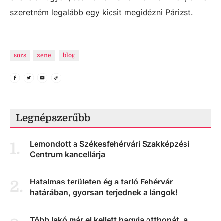
szeretném legalább egy kicsit megidézni Párizst.
sors
zene
blog
Legnépszerűbb
Lemondott a Székesfehérvári Szakképzési
1
.
Centrum kancellárja
Hatalmas területen ég a tarló Fehérvár
2
.
határában, gyorsan terjednek a lángok!
Több lakó már el kellett hagyja otthonát, a