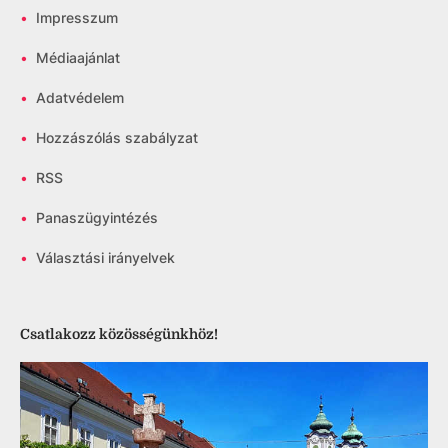
•
Impresszum
•
Médiaajánlat
•
Adatvédelem
•
Hozzászólás szabályzat
•
RSS
•
Panaszügyintézés
•
Választási irányelvek
Csatlakozz közösségünkhöz!