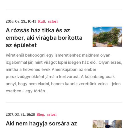
2016. 08. 23., 10:45
Kult
,
sztori
A rózsás ház titka és az
ember, aki virágba borította
az épületet
Kéretlenül bekopogni egy ismeretlenhez majdnem olyan
izgalommal jár, mint virágot lopni idegen ház elől. Olyan érzés,
mintha a hetvenes évek Amerikájában az ember
porszívóügynökként járná a kertvárost. A különbség csak
annyi, hogy nem eladni, hanem kapni szerettünk volna – jelen
esetben – egy történ...
2017. 03. 31., 16:26
Blog
,
sztori
Aki nem hagyja sorsára az