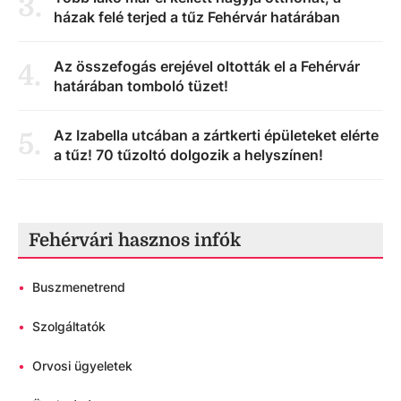
3
.
házak felé terjed a tűz Fehérvár határában
Az összefogás erejével oltották el a Fehérvár
4
.
határában tomboló tüzet!
Az Izabella utcában a zártkerti épületeket elérte
5
.
a tűz! 70 tűzoltó dolgozik a helyszínen!
Fehérvári hasznos infók
•
Buszmenetrend
•
Szolgáltatók
•
Orvosi ügyeletek