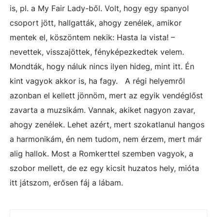
is, pl. a My Fair Lady-ből. Volt, hogy egy spanyol
csoport jött, hallgatták, ahogy zenélek, amikor
mentek el, köszöntem nekik: Hasta la vista! –
nevettek, visszajöttek, fényképezkedtek velem.
Mondták, hogy náluk nincs ilyen hideg, mint itt. Én
kint vagyok akkor is, ha fagy. A régi helyemről
azonban el kellett jönnöm, mert az egyik vendéglőst
zavarta a muzsikám. Vannak, akiket nagyon zavar,
ahogy zenélek. Lehet azért, mert szokatlanul hangos
a harmonikám, én nem tudom, nem érzem, mert már
alig hallok. Most a Romkerttel szemben vagyok, a
szobor mellett, de ez egy kicsit huzatos hely, mióta
itt játszom, erősen fáj a lábam.