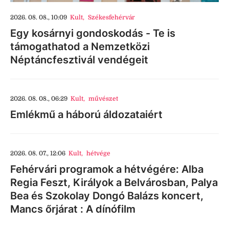
2026. 08. 08., 10:09
Kult
,
Székesfehérvár
Egy kosárnyi gondoskodás - Te is
támogathatod a Nemzetközi
Néptáncfesztivál vendégeit
2026. 08. 08., 06:29
Kult
,
művészet
Emlékmű a háború áldozataiért
2026. 08. 07., 12:06
Kult
,
hétvége
Fehérvári programok a hétvégére: Alba
Regia Feszt, Királyok a Belvárosban, Palya
Bea és Szokolay Dongó Balázs koncert,
Mancs őrjárat : A dínófilm