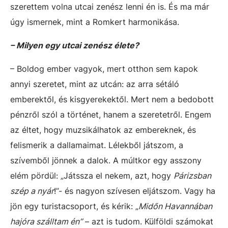
szerettem volna utcai zenész lenni én is. És ma már
úgy ismernek, mint a Romkert harmonikása.
– Milyen egy utcai zenész élete?
– Boldog ember vagyok, mert otthon sem kapok
annyi szeretet, mint az utcán: az arra sétáló
emberektől, és kisgyerekektől. Mert nem a bedobott
pénzről szól a történet, hanem a szeretetről. Engem
az éltet, hogy muzsikálhatok az embereknek, és
felismerik a dallamaimat. Lélekből játszom, a
szívemből jönnek a dalok. A múltkor egy asszony
elém pördül: „Játssza el nekem, azt, hogy
Párizsban
szép a nyár
!”- és nagyon szívesen eljátszom. Vagy ha
jön egy turistacsoport, és kérik: „
Midőn Havannában
hajóra szálltam én”
– azt is tudom. Külföldi számokat