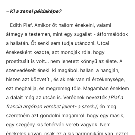
– Ki a zenei példaképe?
– Edith Piaf. Amikor őt hallom énekelni, valami
átmegy a testemen, mint egy sugallat - átformálódok
a hallatán. Őt senki sem tudja utánozni. Utcai
énekesként kezdte, azt mondják róla, hogy
prostituált is volt… nem lehetett könnyű az élete. A
szenvedéseit énekli ki magából, hallani a hangján,
hiszen azt közvetíti, és akinek van rá érzékenysége,
ezt meghallja, és megremeg tőle. Magamban éneklem
a dalait még az utcán is. Verébnek nevezték /
Piaf a
francia argóban verebet jelent- a szerk./
, én meg
szeretném azt gondolni magamról, hogy egy másik,
egy szegény kis fehérvári veréb vagyok. Nem
énekelek ugyan, csak ez a kis harmonikám van, ezzel