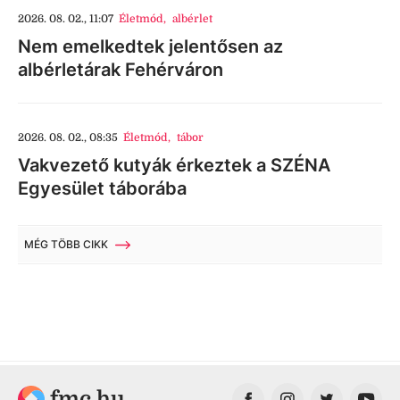
2026. 08. 02., 11:07
Életmód
,
albérlet
Nem emelkedtek jelentősen az
albérletárak Fehérváron
2026. 08. 02., 08:35
Életmód
,
tábor
Vakvezető kutyák érkeztek a SZÉNA
Egyesület táborába
MÉG TÖBB CIKK
fmc.hu