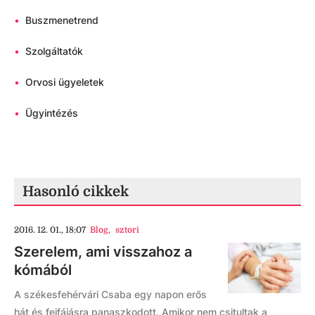
•
Buszmenetrend
•
Szolgáltatók
•
Orvosi ügyeletek
•
Ügyintézés
Hasonló cikkek
2016. 12. 01., 18:07
Blog
,
sztori
Szerelem, ami visszahoz a
kómából
A székesfehérvári Csaba egy napon erős
hát és fejfájásra panaszkodott. Amikor nem csitultak a