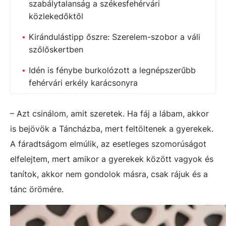
szabálytalanság a székesfehérvári
közlekedőktől
Kirándulástipp őszre: Szerelem-szobor a váli
szőlőskertben
Idén is fénybe burkolózott a legnépszerűbb
fehérvári erkély karácsonyra
– Azt csinálom, amit szeretek. Ha fáj a lábam, akkor
is bejövök a Táncházba, mert feltöltenek a gyerekek.
A fáradtságom elmúlik, az esetleges szomorúságot
elfelejtem, mert amikor a gyerekek között vagyok és
tanítok, akkor nem gondolok másra, csak rájuk és a
tánc örömére.