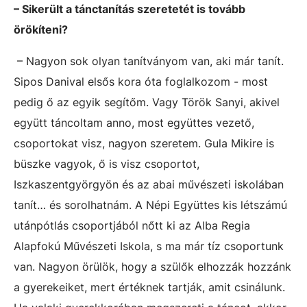
– Sikerült a tánctanítás szeretetét is tovább
örökíteni?
– Nagyon sok olyan tanítványom van, aki már tanít.
Sipos Danival elsős kora óta foglalkozom - most
pedig ő az egyik segítőm. Vagy Török Sanyi, akivel
együtt táncoltam anno, most együttes vezető,
csoportokat visz, nagyon szeretem. Gula Mikire is
büszke vagyok, ő is visz csoportot,
Iszkaszentgyörgyön és az abai művészeti iskolában
tanít… és sorolhatnám. A Népi Együttes kis létszámú
utánpótlás csoportjából nőtt ki az Alba Regia
Alapfokú Művészeti Iskola, s ma már tíz csoportunk
van. Nagyon örülök, hogy a szülők elhozzák hozzánk
a gyerekeiket, mert értéknek tartják, amit csinálunk.