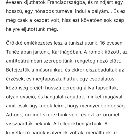
évesen kijuthatok Franciaországba, és mindjárt egy
hosszú, egy hónapos turnéval indul a pályám… És ez
még csak a kezdet volt, hisz ezt követően sok szép
helyre eljutottunk még.
Örökké emlékezetes lesz a tuniszi utunk. 16 évesen
Tunéziában jártunk, Karthágóban. A romok között, az
amfiteátrumban szerepeltünk, rengeteg néző előtt.
Befejeztük a műsorunkat, és ekkor elszabadultak az
érzések, és megtapasztalhattuk egy csodálatos
közönség erejét: hosszú percekig állva tapsoltak,
olyan ováció, és hangulat ragadott minket magával,
amit csak úgy tudok leírni, hogy mennyei boldogság.
Adtunk, örömet szereztünk vele, és ezt az örömet
visszaadták nekünk. A fellegekben jártunk. A
következő napok is ilyenek voltak: megálltunk az