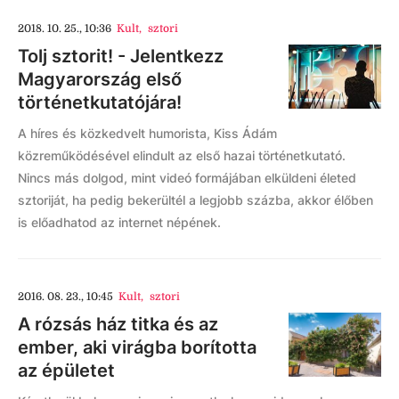
2018. 10. 25., 10:36
Kult
,
sztori
Tolj sztorit! - Jelentkezz
Magyarország első
történetkutatójára!
A híres és közkedvelt humorista, Kiss Ádám
közreműködésével elindult az első hazai történetkutató.
Nincs más dolgod, mint videó formájában elküldeni életed
sztoriját, ha pedig bekerültél a legjobb százba, akkor élőben
is előadhatod az internet népének.
2016. 08. 23., 10:45
Kult
,
sztori
A rózsás ház titka és az
ember, aki virágba borította
az épületet