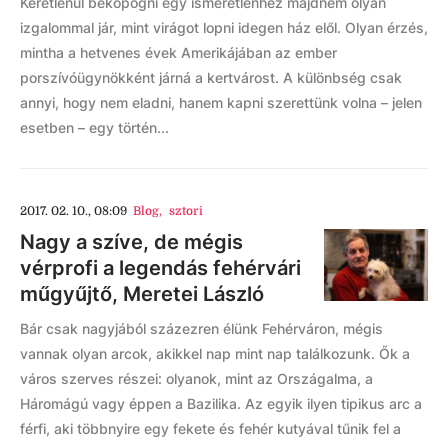
Kéretlenül bekopogni egy ismeretlenhez majdnem olyan
izgalommal jár, mint virágot lopni idegen ház elől. Olyan érzés,
mintha a hetvenes évek Amerikájában az ember
porszívóügynökként járná a kertvárost. A különbség csak
annyi, hogy nem eladni, hanem kapni szerettünk volna – jelen
esetben – egy történ...
2017. 02. 10., 08:09
Blog
,
sztori
Nagy a szíve, de mégis
vérprofi a legendás fehérvári
műgyűjtő, Meretei László
Bár csak nagyjából százezren élünk Fehérváron, mégis
vannak olyan arcok, akikkel nap mint nap találkozunk. Ők a
város szerves részei: olyanok, mint az Országalma, a
Háromágú vagy éppen a Bazilika. Az egyik ilyen tipikus arc a
férfi, aki többnyire egy fekete és fehér kutyával tűnik fel a