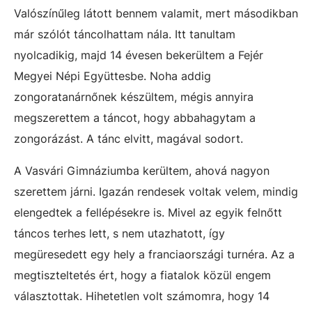
Valószínűleg látott bennem valamit, mert másodikban
már szólót táncolhattam nála. Itt tanultam
nyolcadikig, majd 14 évesen bekerültem a Fejér
Megyei Népi Együttesbe. Noha addig
zongoratanárnőnek készültem, mégis annyira
megszerettem a táncot, hogy abbahagytam a
zongorázást. A tánc elvitt, magával sodort.
A Vasvári Gimnáziumba kerültem, ahová nagyon
szerettem járni. Igazán rendesek voltak velem, mindig
elengedtek a fellépésekre is. Mivel az egyik felnőtt
táncos terhes lett, s nem utazhatott, így
megüresedett egy hely a franciaországi turnéra. Az a
megtiszteltetés ért, hogy a fiatalok közül engem
választottak. Hihetetlen volt számomra, hogy 14