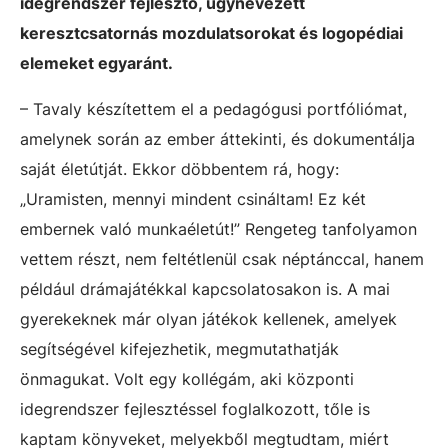
idegrendszer fejlesztő, úgynevezett
keresztcsatornás mozdulatsorokat és logopédiai
elemeket egyaránt.
– Tavaly készítettem el a pedagógusi portfóliómat,
amelynek során az ember áttekinti, és dokumentálja
saját életútját. Ekkor döbbentem rá, hogy:
„Uramisten, mennyi mindent csináltam! Ez két
embernek való munkaéletút!” Rengeteg tanfolyamon
vettem részt, nem feltétlenül csak néptánccal, hanem
például drámajátékkal kapcsolatosakon is. A mai
gyerekeknek már olyan játékok kellenek, amelyek
segítségével kifejezhetik, megmutathatják
önmagukat. Volt egy kollégám, aki központi
idegrendszer fejlesztéssel foglalkozott, tőle is
kaptam könyveket, melyekből megtudtam, miért