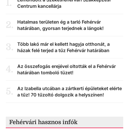
1
.
Centrum kancellárja
Hatalmas területen ég a tarló Fehérvár
2
.
határában, gyorsan terjednek a lángok!
Több lakó már el kellett hagyja otthonát, a
3
.
házak felé terjed a tűz Fehérvár határában
Az összefogás erejével oltották el a Fehérvár
4
.
határában tomboló tüzet!
Az Izabella utcában a zártkerti épületeket elérte
5
.
a tűz! 70 tűzoltó dolgozik a helyszínen!
Fehérvári hasznos infók