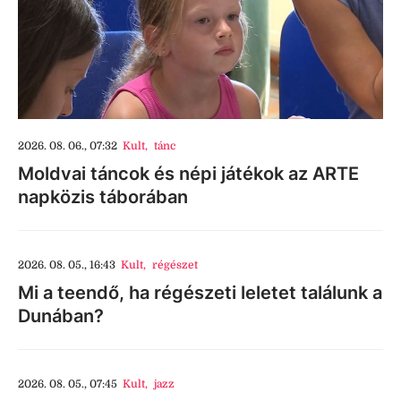
2026. 08. 06., 07:32
Kult
,
tánc
Moldvai táncok és népi játékok az ARTE
napközis táborában
2026. 08. 05., 16:43
Kult
,
régészet
Mi a teendő, ha régészeti leletet találunk a
Dunában?
2026. 08. 05., 07:45
Kult
,
jazz