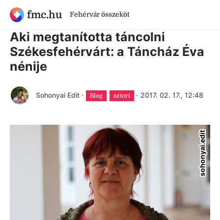
fmc.hu
Fehérvár összeköt
9 évnél régebbi cikk
Aki megtanította táncolni
Székesfehérvárt: a Táncház Éva
nénije
Sohonyai Edit
·
·
2017. 02. 17., 12:48
Blog
sztori
sohonyai.edit