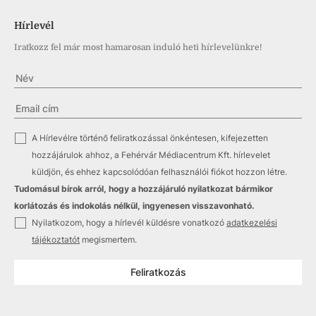
Hírlevél
Iratkozz fel már most hamarosan induló heti hírlevelünkre!
✓
A Hírlevélre történő feliratkozással önkéntesen, kifejezetten
hozzájárulok ahhoz, a Fehérvár Médiacentrum Kft. hírlevelet
küldjön, és ehhez kapcsolódóan felhasználói fiókot hozzon létre.
Tudomásul bírok arról, hogy a hozzájáruló nyilatkozat bármikor
korlátozás és indokolás nélkül, ingyenesen visszavonható.
✓
Nyilatkozom, hogy a hírlevél küldésre vonatkozó
adatkezelési
tájékoztatót
megismertem.
Feliratkozás