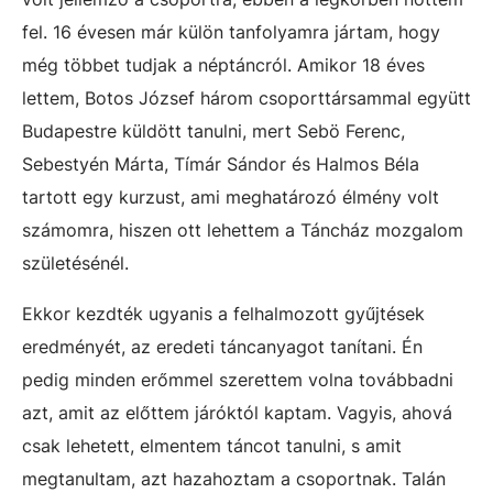
fel. 16 évesen már külön tanfolyamra jártam, hogy
még többet tudjak a néptáncról. Amikor 18 éves
lettem, Botos József három csoporttársammal együtt
Budapestre küldött tanulni, mert Sebö Ferenc,
Sebestyén Márta, Tímár Sándor és Halmos Béla
tartott egy kurzust, ami meghatározó élmény volt
számomra, hiszen ott lehettem a Táncház mozgalom
születésénél.
Ekkor kezdték ugyanis a felhalmozott gyűjtések
eredményét, az eredeti táncanyagot tanítani. Én
pedig minden erőmmel szerettem volna továbbadni
azt, amit az előttem járóktól kaptam. Vagyis, ahová
csak lehetett, elmentem táncot tanulni, s amit
megtanultam, azt hazahoztam a csoportnak. Talán