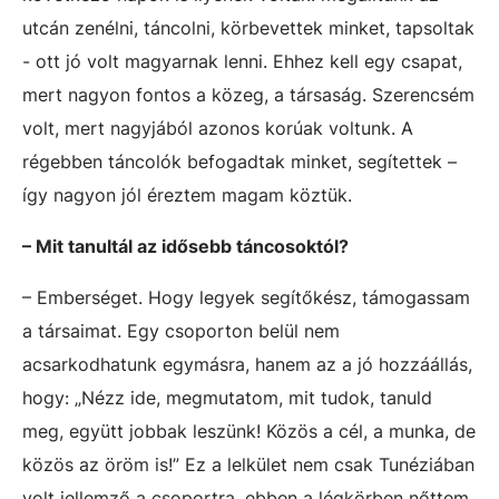
utcán zenélni, táncolni, körbevettek minket, tapsoltak
- ott jó volt magyarnak lenni. Ehhez kell egy csapat,
mert nagyon fontos a közeg, a társaság. Szerencsém
volt, mert nagyjából azonos korúak voltunk. A
régebben táncolók befogadtak minket, segítettek –
így nagyon jól éreztem magam köztük.
– Mit tanultál az idősebb táncosoktól?
– Emberséget. Hogy legyek segítőkész, támogassam
a társaimat. Egy csoporton belül nem
acsarkodhatunk egymásra, hanem az a jó hozzáállás,
hogy: „Nézz ide, megmutatom, mit tudok, tanuld
meg, együtt jobbak leszünk! Közös a cél, a munka, de
közös az öröm is!” Ez a lelkület nem csak Tunéziában
volt jellemző a csoportra, ebben a légkörben nőttem