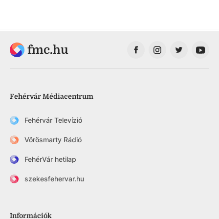
fmc.hu
Fehérvár Médiacentrum
Fehérvár Televízió
Vörösmarty Rádió
FehérVár hetilap
szekesfehervar.hu
Információk