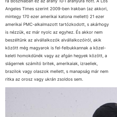
rá Boszniában ez az arány 10:1 arányúra nőtt. A Los
Angeles Times szerint 2009-ben Irakban (az akkori,
mintegy 170 ezer amerikai katona mellett) 21 ezer
amerikai PMC-alkalmazott tartózkodott, s akárhogy
is nézzük, ez már nyolc az egyhez. És akkor nem
beszéltünk az alvállalkozók alvállalkozóiról, akik
között még magyarok is fel-felbukkannak a közel-
keleti homokdünék vagy az afgán hegyek között, a
slágernek számító britek, amerikaiak, izraeliek,
brazilok vagy olaszok mellett, s manapság már nem
ritka az orosz vagy ukrán zsoldos sem.