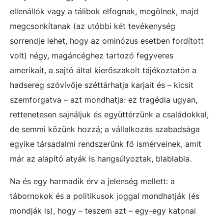
ellenállók vagy a tálibok elfognak, megölnek, majd
megcsonkítanak (az utóbbi két tevékenység
sorrendje lehet, hogy az ominózus esetben fordított
volt) négy, magáncéghez tartozó fegyveres
amerikait, a sajtó által kierőszakolt tájékoztatón a
hadsereg szóvívője széttárhatja karjait és – kicsit
szemforgatva – azt mondhatja: ez tragédia ugyan,
rettenetesen sajnáljuk és együttérzünk a családokkal,
de semmi közünk hozzá; a vállalkozás szabadsága
egyike társadalmi rendszerünk fő ismérveinek, amit
már az alapító atyák is hangsúlyoztak, blablabla.
Na és egy harmadik érv a jelenség mellett: a
tábornokok és a politikusok joggal mondhatják (és
mondják is), hogy – teszem azt – egy-egy katonai