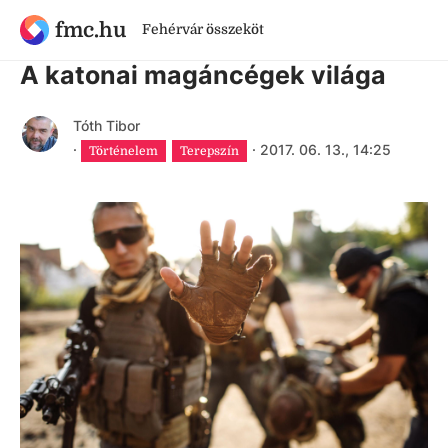
fmc.hu
Fehérvár összeköt
9 évnél régebbi cikk
A katonai magáncégek világa
Tóth Tibor
·
·
2017. 06. 13., 14:25
Történelem
Terepszín