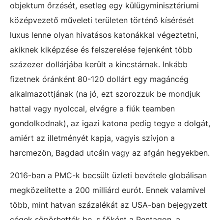
objektum őrzését, esetleg egy külügyminisztériumi
középvezető műveleti területen történő kísérését
luxus lenne olyan hivatásos katonákkal végeztetni,
akiknek kiképzése és felszerelése fejenként több
százezer dollárjába került a kincstárnak. Inkább
fizetnek óránként 80-120 dollárt egy magáncég
alkalmazottjának (na jó, ezt szorozzuk be mondjuk
hattal vagy nyolccal, elvégre a fiúk teamben
gondolkodnak), az igazi katona pedig tegye a dolgát,
amiért az illetményét kapja, vagyis szívjon a
harcmezőn, Bagdad utcáin vagy az afgán hegyekben.
2016-ban a PMC-k becsült üzleti bevétele globálisan
megközelítette a 200 milliárd eurót. Ennek valamivel
több, mint hatvan százalékát az USA-ban bejegyzett
cégek söpörhették be, s főként a Pentagon, a