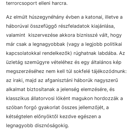
terrorcsoport elleni harcra.
Az elmúlt húszegynéhány évben a katonai, illetve a
háborúval összefüggő részfeladatok kiajánlása,
valamint
kiszervezése akkora biznisszé vált, hogy
már csak a legnagyobbak (vagy a legjobb politikai
kapcsolatokkal rendelkezők) rúghatnak labdába. Az
üzletág szemügyre vételéhez és egy általános kép
megszerzéséhez nem kell túl sokfelé tájékozódnunk:
az iraki, majd az afganisztáni háborúk nagyszerű
alkalmat biztosítanak a jelenség elemzésére, és
klasszikus állatorvosi lóként magukon hordozzák a
szóban forgó gyakorlat összes jellemzőjét, a
kétségtelen előnyöktől kezdve egészen a
legnagyobb disznóságokig.