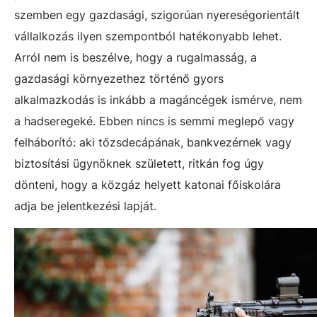
szemben egy gazdasági, szigorúan nyereségorientált
vállalkozás ilyen szempontból hatékonyabb lehet.
Arról nem is beszélve, hogy a rugalmasság, a
gazdasági környezethez történő gyors
alkalmazkodás is inkább a magáncégek ismérve, nem
a hadseregeké. Ebben nincs is semmi meglepő vagy
felháborító: aki tőzsdecápának, bankvezérnek vagy
biztosítási ügynöknek született, ritkán fog úgy
dönteni, hogy a közgáz helyett katonai főiskolára
adja be jelentkezési lapját.