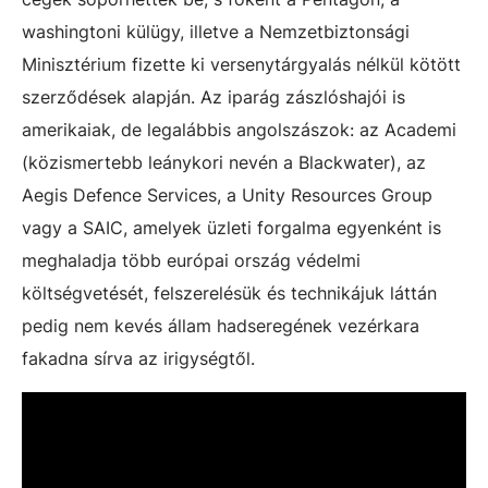
washingtoni külügy, illetve a Nemzetbiztonsági
Minisztérium fizette ki versenytárgyalás nélkül kötött
szerződések alapján. Az iparág zászlóshajói is
amerikaiak, de legalábbis angolszászok: az Academi
(közismertebb leánykori nevén a Blackwater), az
Aegis Defence Services, a Unity Resources Group
vagy a SAIC, amelyek üzleti forgalma egyenként is
meghaladja több európai ország védelmi
költségvetését, felszerelésük és technikájuk láttán
pedig nem kevés állam hadseregének vezérkara
fakadna sírva az irigységtől.