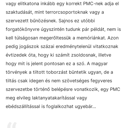
vagy elitkatona inkább egy korrekt PMC-nek adja el
szaktudását, mint terrorcsoportoknak vagy a
szervezett bűnözésnek. Sajnos ez utóbbi
forgatókönyvre úgyszintén tudunk pár példát, nem is
kell túlságosan megerőltessük a memóriánkat. Azon
pedig jogászok százai eredménytelenül vitatkoznak
évtizedek óta, hogy ki számít zsoldosnak, illetve
hogy mit is jelent pontosan ez a szó. A magyar
törvények a tiltott toborzást büntetik ugyan, de a
tiltás csak idegen és nem szövetséges fegyveres
szervezetbe történő belépésre vonatkozik, egy PMC
meg elvileg laktanyatakarítással vagy
ebédszállítással is foglalkozhat ugyebár…