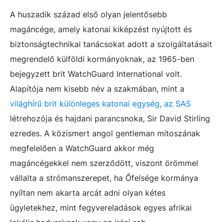
A huszadik század első olyan jelentősebb
magáncége, amely katonai kiképzést nyújtott és
biztonságtechnikai tanácsokat adott a szolgáltatásait
megrendelő külföldi kormányoknak, az 1965-ben
bejegyzett brit WatchGuard International volt.
Alapítója nem kisebb név a szakmában, mint a
világhírű brit különleges katonai egység, az SAS
létrehozója és hajdani parancsnoka, Sir David Stirling
ezredes. A közismert angol gentleman mítoszának
megfelelően a WatchGuard akkor még
magáncégekkel nem szerződött, viszont örömmel
vállalta a strómanszerepet, ha Őfelsége kormánya
nyíltan nem akarta arcát adni olyan kétes
ügyletekhez, mint fegyvereladások egyes afrikai