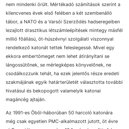
nem mindenki örült. Mértékadó számítások szerint a
kilencvenes évek első felében a két szembenálló
tábor, a NATO és a Varsói Szerződés hadseregeiben
lezajlott drasztikus létszámleépítések mintegy másfél
millió főállású, öt-húszévnyi szolgálati viszonnyal
rendelkező katonát tettek feleslegessé. Mivel egy
ekkora embertömeget nem lehet átirányítani se
lángossütőnek, se mérlegképes könyvelőnek, ne
csodálkozzunk tehát, ha ezek jelentős része eredeti
szakmájának egyik határterületét választotta további
hivatásul és bekopogott valamelyik katonai
magáncég ajtaján.
Az 1991-es Öböl-háborúban 50 harcoló katonára
még csak egyetlen PMC-alkalmazott jutott, öt évre