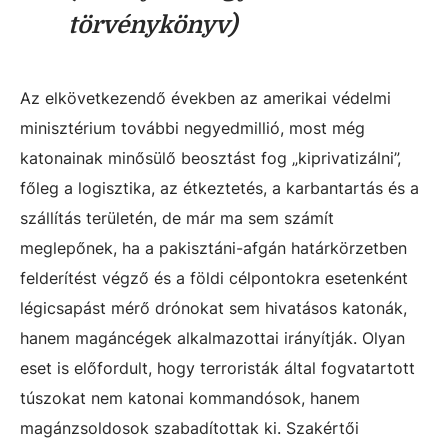
törvénykönyv)
Az elkövetkezendő években az amerikai védelmi
minisztérium további negyedmillió, most még
katonainak minősülő beosztást fog „kiprivatizálni”,
főleg a logisztika, az étkeztetés, a karbantartás és a
szállítás területén, de már ma sem számít
meglepőnek, ha a pakisztáni-afgán határkörzetben
felderítést végző és a földi célpontokra esetenként
légicsapást mérő drónokat sem hivatásos katonák,
hanem magáncégek alkalmazottai irányítják. Olyan
eset is előfordult, hogy terroristák által fogvatartott
túszokat nem katonai kommandósok, hanem
magánzsoldosok szabadítottak ki. Szakértői