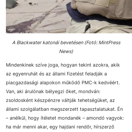
A Blackwater katonái bevetésen (Fotó:
MintPress
News)
Mindenkinek szíve joga, hogyan tekint azokra, akik
az egyenruhát és az állami fizetést feladják a
piacgazdasági alapokon működő PMC-k kedvéért.
Van, aki árulónak bélyegzi őket, mondván:
zsoldosként készpénzre váltják tehetségüket, az
állami szolgálatban megszerzett tapasztalatukat. Én
– anélkül, hogy ítéletet mondanék – amondó vagyok:
ha már menni akar, egy hajdani rendőr, hírszerző