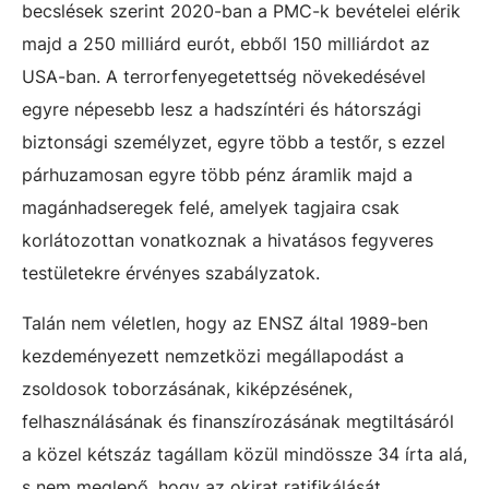
becslések szerint 2020-ban a PMC-k bevételei elérik
majd a 250 milliárd eurót, ebből 150 milliárdot az
USA-ban. A terrorfenyegetettség növekedésével
egyre népesebb lesz a hadszíntéri és hátországi
biztonsági személyzet, egyre több a testőr, s ezzel
párhuzamosan egyre több pénz áramlik majd a
magánhadseregek felé, amelyek tagjaira csak
korlátozottan vonatkoznak a hivatásos fegyveres
testületekre érvényes szabályzatok.
Talán nem véletlen, hogy az ENSZ által 1989-ben
kezdeményezett nemzetközi megállapodást a
zsoldosok toborzásának, kiképzésének,
felhasználásának és finanszírozásának megtiltásáról
a közel kétszáz tagállam közül mindössze 34 írta alá,
s nem meglepő, hogy az okirat ratifikálását