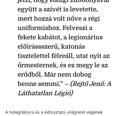
együtt a szívét is levetette,
mert hozzá volt nőve a régi
uniformishoz. Felveszi a
fekete kabátot, a legionárius
előírássszerű, katonás
tisztelettel félreáll, utat nyit az
őrmesternek, és ez megy le az
erődből. Már nem dobog
benne semmi.” –
(Rejtő Jenő: A
Láthatatlan Légió)
A hidegháború és a kétosztatú világrend végének