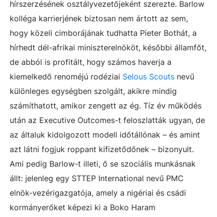
hírszerzésének osztályvezetőjeként szerezte. Barlow
kolléga karrierjének biztosan nem ártott az sem,
hogy közeli cimborájának tudhatta Pieter Bothát, a
hírhedt dél-afrikai miniszterelnököt, későbbi államfőt,
de abból is profitált, hogy számos haverja a
kiemelkedő renoméjú rodéziai
Selous Scouts
nevű
különleges egységben szolgált, akikre mindig
számíthatott, amikor zengett az ég. Tíz év működés
után az Executive Outcomes-t feloszlatták ugyan, de
az általuk kidolgozott modell időtállónak – és amint
azt látni fogjuk roppant kifizetődőnek – bizonyult.
Ami pedig Barlow-t illeti, ő se szociális munkásnak
állt: jelenleg egy STTEP International nevű PMC
elnök-vezérigazgatója, amely a nigériai és csádi
kormányerőket képezi ki a Boko Haram