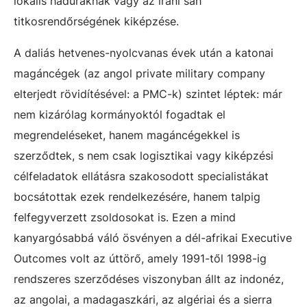
lokális haduraknak vagy az iráni sah
titkosrendőrségének kiképzése.
A daliás hetvenes-nyolcvanas évek után a katonai
magáncégek (az angol private military company
elterjedt rövidítésével: a PMC-k) szintet léptek: már
nem kizárólag kormányoktól fogadtak el
megrendeléseket, hanem magáncégekkel is
szerződtek, s nem csak logisztikai vagy kiképzési
célfeladatok ellátásra szakosodott specialistákat
bocsátottak ezek rendelkezésére, hanem talpig
felfegyverzett zsoldosokat is. Ezen a mind
kanyargósabbá váló ösvényen a dél-afrikai Executive
Outcomes volt az úttörő, amely 1991-től 1998-ig
rendszeres szerződéses viszonyban állt az indonéz,
az angolai, a madagaszkári, az algériai és a sierra