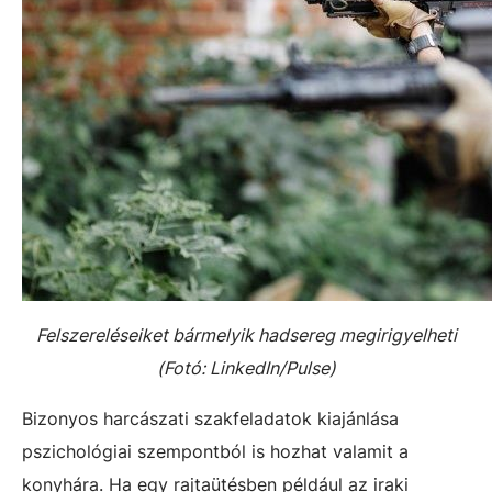
Felszereléseiket bármelyik hadsereg megirigyelheti
(Fotó: LinkedIn/Pulse)
Bizonyos harcászati szakfeladatok kiajánlása
pszichológiai szempontból is hozhat valamit a
konyhára. Ha egy rajtaütésben például az iraki