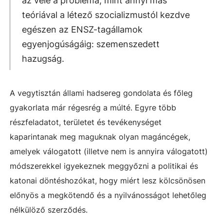
az vele a probléma, mint annyi más
teóriával a létező szocializmustól kezdve
egészen az ENSZ-tagállamok
egyenjogúságáig: szemenszedett
hazugság.
A vegytisztán állami hadsereg gondolata és főleg
gyakorlata már régesrég a múlté. Egyre több
részfeladatot, területet és tevékenységet
kaparintanak meg maguknak olyan magáncégek,
amelyek válogatott (illetve nem is annyira válogatott)
módszerekkel igyekeznek meggyőzni a politikai és
katonai döntéshozókat, hogy miért lesz kölcsönösen
előnyös a megkötendő és a nyilvánosságot lehetőleg
nélkülöző szerződés.