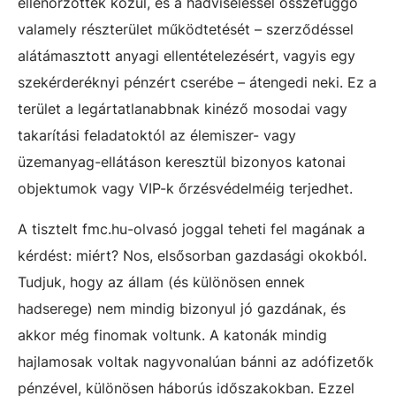
ellenőrzöttek közül, és a hadviseléssel összefüggő
valamely részterület működtetését – szerződéssel
alátámasztott anyagi ellentételezésért, vagyis egy
szekérderéknyi pénzért cserébe – átengedi neki. Ez a
terület a legártatlanabbnak kinéző mosodai vagy
takarítási feladatoktól az élemiszer- vagy
üzemanyag-ellátáson keresztül bizonyos katonai
objektumok vagy VIP-k őrzésvédelméig terjedhet.
A tisztelt fmc.hu-olvasó joggal teheti fel magának a
kérdést: miért? Nos, elsősorban gazdasági okokból.
Tudjuk, hogy az állam (és különösen ennek
hadserege) nem mindig bizonyul jó gazdának, és
akkor még finomak voltunk. A katonák mindig
hajlamosak voltak nagyvonalúan bánni az adófizetők
pénzével, különösen háborús időszakokban. Ezzel