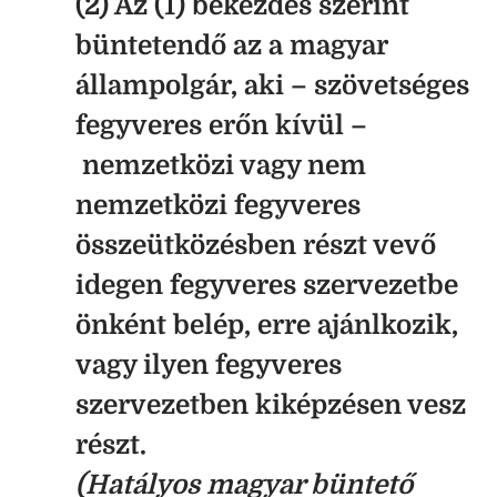
(2) Az (1) bekezdés szerint
büntetendő az a magyar
állampolgár, aki – szövetséges
fegyveres erőn kívül –
nemzetközi vagy nem
nemzetközi fegyveres
összeütközésben részt vevő
idegen fegyveres szervezetbe
önként belép, erre ajánlkozik,
vagy ilyen fegyveres
szervezetben kiképzésen vesz
részt.
(Hatályos magyar büntető