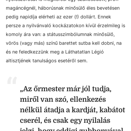
magáncégnél, háborúsnak minősülő éles bevetésen
pedig napidíja elérheti az ezer (!) dollárt. Ennek
persze a nyilvánvaló kockázatokon kívül érzelmileg is
komoly ára van: a státusszimbólumnak minősülő,
vörös (vagy más) színű barettet sutba kell dobni, na
és ne feledkezzünk meg a Láthatatlan Légió
altisztjének tanulságos esetéről sem.
„Az őrmester már jól tudja,
miről van szó, ellenkezés
nélkül átadja a kardját, kabátot
cserél, és csak egy nyilalás
jelzi, hogy eddigi zubbonyával