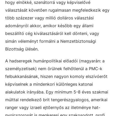
hogy elnökké, szenátorrá vagy képviselővé
választását követően rugalmasan megfeledkezik egy
több százezer vagy millió dolláros választási
adományról akkor, amikor később egy állami
beszállító cég kiválasztásáról kell dönteni, vagy
simán véleményt formálni a Nemzetbiztonsági
Bizottság ülésén.
A hadseregek humánpolitikai előadói (magyarán: a
személyzetisek) nem örülnek felhőtlenül a PMC-k
felbukkanásának, hiszen nagyon komoly elszívóerőt
képviselnek a mindenkori különleges katonai
alakulatok irányába. Egy minimum 5-8 éves szakmai
múlttal rendelkező brit tengerészgyalogos, amerikai
ranger vagy izraeli ejtőernyős az illetménye hat-
nyolcszorosát is megkeresi egy szakosodott, profi