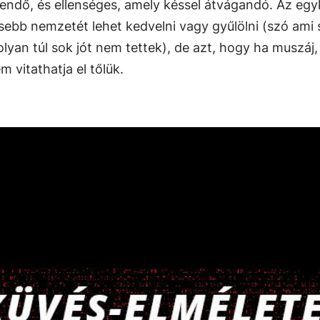
endő, és ellenséges, amely késsel átvágandó. Az egy
sebb nemzetét lehet kedvelni vagy gyűlölni (szó ami 
yan túl sok jót nem tettek), de azt, hogy ha muszáj,
 vitathatja el tőlük.