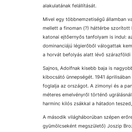
alakulatának felállítását.
Mivel egy többnemzetiségű államban va
mellett a finoman (?) háttérbe szorítot
katonai ejtőernyős tanfolyam is indul: a
dominanciájú légierőből válogattak kem
a horvát befolyás alatt lévő szárazföldi
Sajnos, Adolfnak kisebb baja is nagyob
kibocsátó ünnepségét. 1941 áprilisában
foglalja az országot. A zimonyi és a p
méteres emelvényről történő ugrálásnál 
harminc kilós zsákkal a hátadon teszed
A második világháborúban szépen erőr
gyümölcseként megszülető) Joszip Brozt