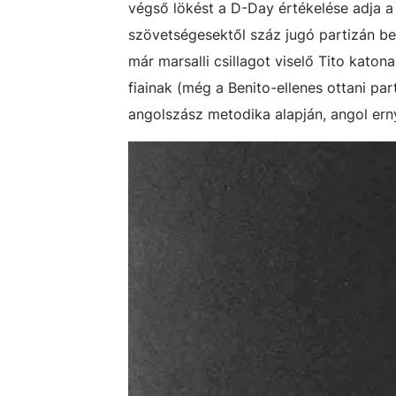
végső lökést a D-Day értékelése adja a
szövetségesektől száz jugó partizán be
már marsalli csillagot viselő Tito katon
fiainak (még a Benito-ellenes ottani pa
angolszász metodika alapján, angol ern