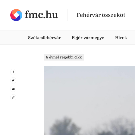
fmc.hu
Fehérvár összeköt
Székesfehérvár
Fejér vármegye
Hírek
8 évnél régebbi cikk