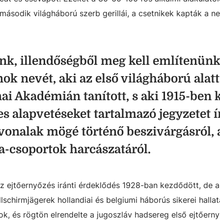
ásodik világháború szerb gerillái, a csetnikek kapták a ne
k, illendőségből meg kell említenün
ok nevét, aki az első világháború alatt
ai Akadémián tanított, s aki 1915-ben 
s alapvetéseket tartalmazó jegyzetet ír
 vonalak mögé történő beszivárgásról, 
la-csoportok harcászatáról.
z ejtőernyőzés iránti érdeklődés 1928-ban kezdődött, de 
lschirmjägerek hollandiai és belgiumi háborús sikerei halla
k, és rögtön elrendelte a jugoszláv hadsereg első ejtőern