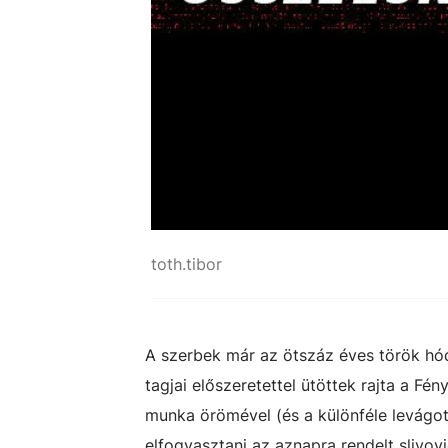
toth.tibor
A szerbek már az ötszáz éves török hó
tagjai előszeretettel ütöttek rajta a F
munka örömével (és a különféle levágot
elfogyasztani az aznapra rendelt slivov