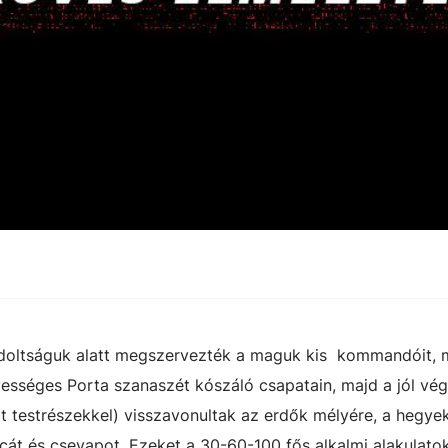
doltságuk alatt megszervezték a maguk kis
kommandóit, 
ényességes Porta szanaszét kószáló csapatain, majd a jól vég
t testrészekkel) visszavonultak az erdők mélyére, a hegye
icát és csevapot. Ezeket a 30-60-100 fős alkalmi alakulato