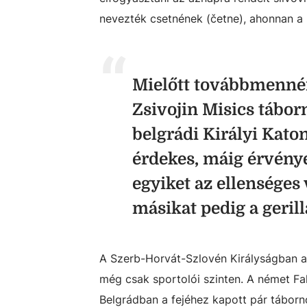
nevezték csetnének (četne), ahonnan a m
Mielőtt továbbmennén
Zsivojin Misics táborn
belgrádi Királyi Katon
érdekes, máig érvénye
egyiket az ellenséges
másikat pedig a geril
A Szerb-Horvát-Szlovén Királyságban a
még csak sportolói szinten. A német Fal
Belgrádban a fejéhez kapott pár táborno