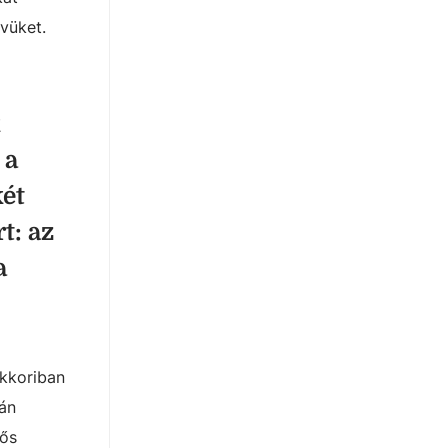
vüket.
k
 a
két
t: az
a
akkoriban
tán
yős