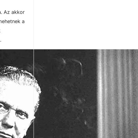
a. Az akkor
 mehetnek a
k
.