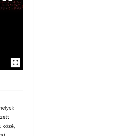
melyek
zett
k közé,
kat