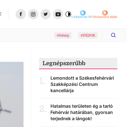
C
Fehérvár-TV
Vörösmarty Rádió
#hőség
#FEDOK
Legnépszerűbb
Lemondott a Székesfehérvári
1
.
Szakképzési Centrum
kancellárja
Hatalmas területen ég a tarló
2
.
Fehérvár határában, gyorsan
terjednek a lángok!