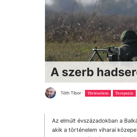
A szerb hadser
Tóth Tibor
·
Történelem
Terepszín
Az elmúlt évszázadokban a Balk
akik a történelem viharai közepe