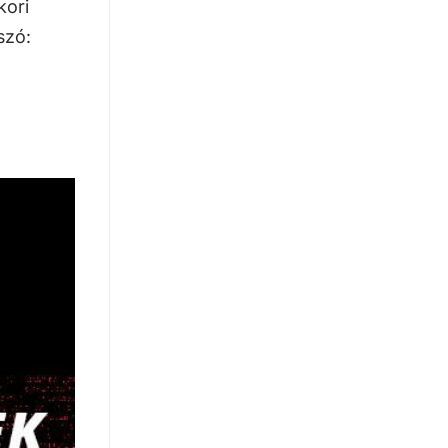
kori
szó: