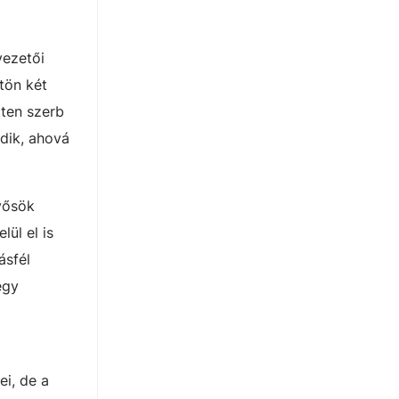
vezetői
tön két
tten szerb
dik, ahová
yősök
ül el is
ásfél
egy
i, de a