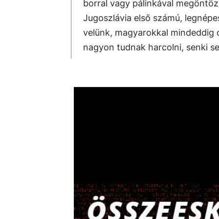
borral vagy pálinkával megöntöz
Jugoszlávia első számú, legnépe
velünk, magyarokkal mindeddig ol
nagyon tudnak harcolni, senki sem