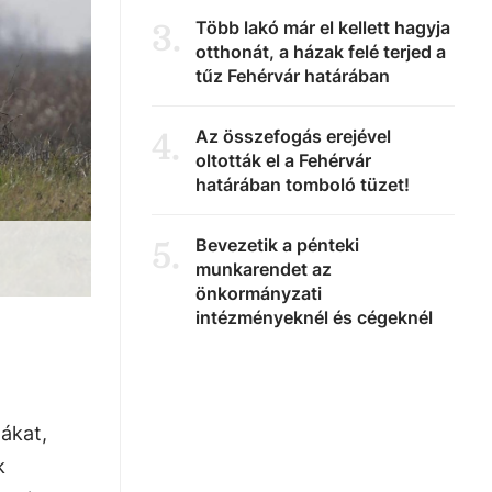
Több lakó már el kellett hagyja
3
.
otthonát, a házak felé terjed a
tűz Fehérvár határában
Az összefogás erejével
4
.
oltották el a Fehérvár
határában tomboló tüzet!
Bevezetik a pénteki
5
.
munkarendet az
önkormányzati
intézményeknél és cégeknél
ákat,
k