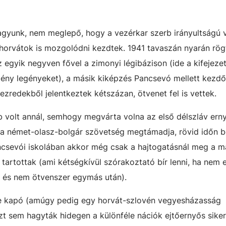
gyunk, nem meglepő, hogy a vezérkar szerb irányultságú 
t horvátok is mozgolódni kezdtek. 1941 tavaszán nyarán rög
z egyik negyven fővel a zimonyi légibázison (ide a kifejeze
ény legényeket), a másik kiképzés Pancsevó mellett kezdő
 ezredekből jelentkeztek kétszázan, ötvenet fel is vettek.
b volt annál, semhogy megvárta volna az első délszláv ern
 a német-olasz-bolgár szövetség megtámadja, rövid időn bel
ancsevói iskolában akkor még csak a hajtogatásnál meg a m
tartottak (ami kétségkívül szórakoztató bír lenni, ha nem 
, és nem ötvenszer egymás után).
e kapó (amúgy pedig egy horvát-szlovén vegyesházasság
 sem hagyták hidegen a különféle nációk ejtőernyős sikere