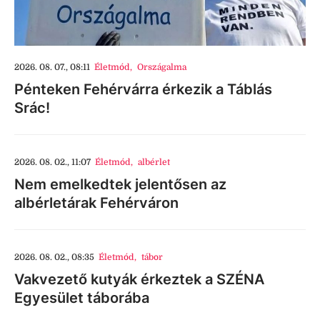
2026. 08. 07., 08:11
Életmód
,
Országalma
Pénteken Fehérvárra érkezik a Táblás
Srác!
2026. 08. 02., 11:07
Életmód
,
albérlet
Nem emelkedtek jelentősen az
albérletárak Fehérváron
2026. 08. 02., 08:35
Életmód
,
tábor
Vakvezető kutyák érkeztek a SZÉNA
Egyesület táborába