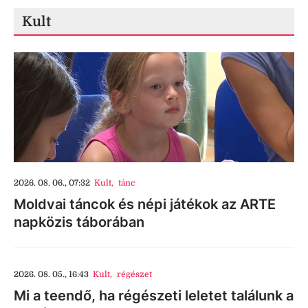
Kult
2026. 08. 06., 07:32
Kult
,
tánc
Moldvai táncok és népi játékok az ARTE
napközis táborában
2026. 08. 05., 16:43
Kult
,
régészet
Mi a teendő, ha régészeti leletet találunk a