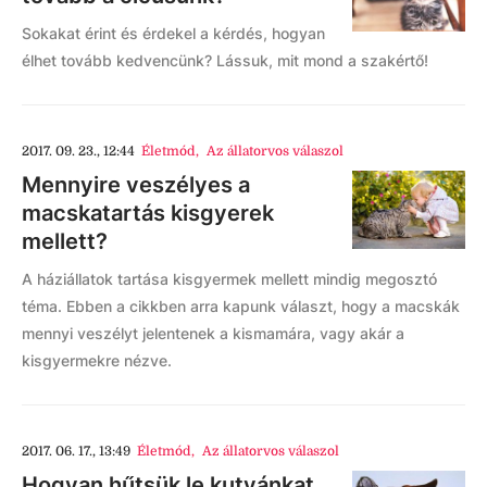
Sokakat érint és érdekel a kérdés, hogyan
élhet tovább kedvencünk? Lássuk, mit mond a szakértő!
2017. 09. 23., 12:44
Életmód
,
Az állatorvos válaszol
Mennyire veszélyes a
macskatartás kisgyerek
mellett?
A háziállatok tartása kisgyermek mellett mindig megosztó
téma. Ebben a cikkben arra kapunk választ, hogy a macskák
mennyi veszélyt jelentenek a kismamára, vagy akár a
kisgyermekre nézve.
2017. 06. 17., 13:49
Életmód
,
Az állatorvos válaszol
Hogyan hűtsük le kutyánkat,