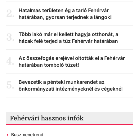
Hatalmas területen ég a tarló Fehérvár
2
.
határában, gyorsan terjednek a lángok!
Több lakó már el kellett hagyja otthonát, a
3
.
házak felé terjed a tűz Fehérvár határában
Az összefogás erejével oltották el a Fehérvár
4
.
határában tomboló tüzet!
Bevezetik a pénteki munkarendet az
5
.
önkormányzati intézményeknél és cégeknél
Fehérvári hasznos infók
•
Buszmenetrend