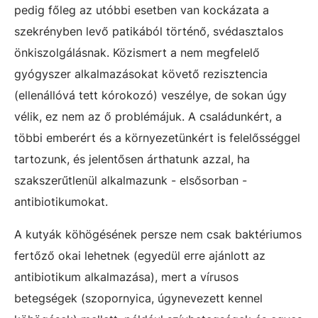
pedig főleg az utóbbi esetben van kockázata a
szekrényben levő patikából történő, svédasztalos
önkiszolgálásnak. Közismert a nem megfelelő
gyógyszer alkalmazásokat követő rezisztencia
(ellenállóvá tett kórokozó) veszélye, de sokan úgy
vélik, ez nem az ő problémájuk. A családunkért, a
többi emberért és a környezetünkért is felelősséggel
tartozunk, és jelentősen árthatunk azzal, ha
szakszerűtlenül alkalmazunk - elsősorban -
antibiotikumokat.
A kutyák köhögésének persze nem csak baktériumos
fertőző okai lehetnek (egyedül erre ajánlott az
antibiotikum alkalmazása), mert a vírusos
betegségek (szopornyica, úgynevezett kennel