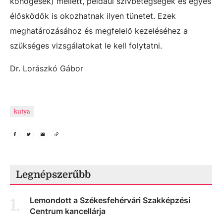
köhögések) mellett, például szívbetegségek és egyes
élősködők is okozhatnak ilyen tünetet. Ezek
meghatározásához és megfelelő kezeléséhez a
szükséges vizsgálatokat le kell folytatni.
Dr. Lorászkó Gábor
kutya
Legnépszerűbb
Lemondott a Székesfehérvári Szakképzési
1
.
Centrum kancellárja