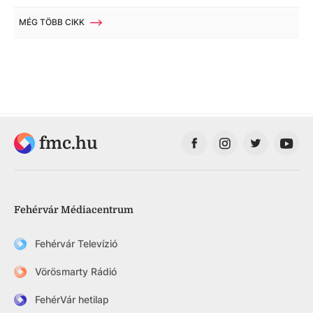
MÉG TÖBB CIKK
fmc.hu
Fehérvár Médiacentrum
Fehérvár Televízió
Vörösmarty Rádió
FehérVár hetilap