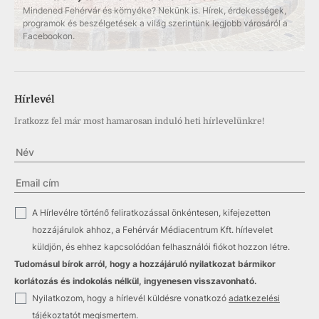
Mindened Fehérvár és környéke? Nekünk is. Hírek, érdekességek,
programok és beszélgetések a világ szerintünk legjobb városáról a
Facebookon.
Hírlevél
Iratkozz fel már most hamarosan induló heti hírlevelünkre!
✓
A Hírlevélre történő feliratkozással önkéntesen, kifejezetten
hozzájárulok ahhoz, a Fehérvár Médiacentrum Kft. hírlevelet
küldjön, és ehhez kapcsolódóan felhasználói fiókot hozzon létre.
Tudomásul bírok arról, hogy a hozzájáruló nyilatkozat bármikor
korlátozás és indokolás nélkül, ingyenesen visszavonható.
✓
Nyilatkozom, hogy a hírlevél küldésre vonatkozó
adatkezelési
tájékoztatót
megismertem.