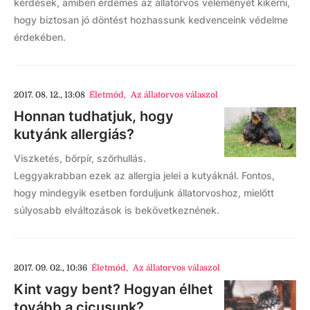
kérdések, amiben érdemes az állatorvos véleményét kikérni,
hogy biztosan jó döntést hozhassunk kedvenceink védelme
érdekében.
2017. 08. 12., 13:08
Életmód
,
Az állatorvos válaszol
Honnan tudhatjuk, hogy
kutyánk allergiás?
Viszketés, bőrpír, szőrhullás.
Leggyakrabban ezek az allergia jelei a kutyáknál. Fontos,
hogy mindegyik esetben forduljunk állatorvoshoz, mielőtt
súlyosabb elváltozások is bekövetkeznének.
2017. 09. 02., 10:36
Életmód
,
Az állatorvos válaszol
Kint vagy bent? Hogyan élhet
tovább a cicusunk?