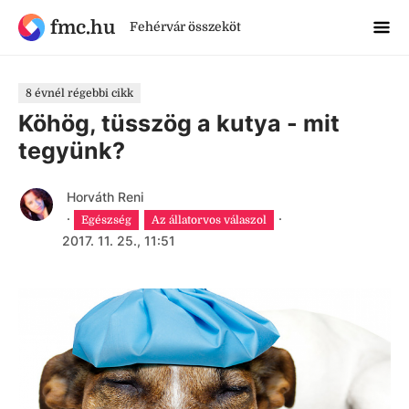
fmc.hu
Fehérvár összeköt
8 évnél régebbi cikk
Köhög, tüsszög a kutya - mit
tegyünk?
Horváth Reni
·
·
Egészség
Az állatorvos válaszol
2017. 11. 25., 11:51