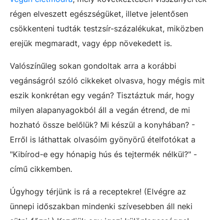
régen elveszett egészségüket, illetve jelentősen
csökkenteni tudták testzsír-százalékukat, miközben
erejük megmaradt, vagy épp növekedett is.
Valószínűleg sokan gondoltak arra a korábbi
vegánságról szóló cikkeket olvasva, hogy mégis mit
eszik konkrétan egy vegán? Tisztáztuk már, hogy
milyen alapanyagokból áll a vegán étrend, de mi
hozható össze belőlük? Mi készül a konyhában? -
Erről is láthattak olvasóim gyönyörű ételfotókat a
"Kibírod-e egy hónapig hús és tejtermék nélkül?" -
című cikkemben.
Úgyhogy térjünk is rá a receptekre! (Elvégre az
ünnepi időszakban mindenki szívesebben áll neki