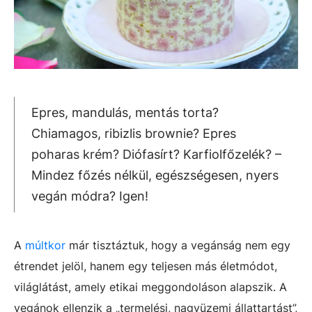
Epres, mandulás, mentás torta?
Chiamagos, ribizlis brownie? Epres
poharas krém? Diófasírt? Karfiolfőzelék? –
Mindez főzés nélkül, egészségesen, nyers
vegán módra? Igen!
A
múltkor
már tisztáztuk, hogy a vegánság nem egy
étrendet jelöl, hanem egy teljesen más életmódot,
világlátást, amely etikai meggondoláson alapszik. A
vegánok ellenzik a „termelési, nagyüzemi állattartást”,