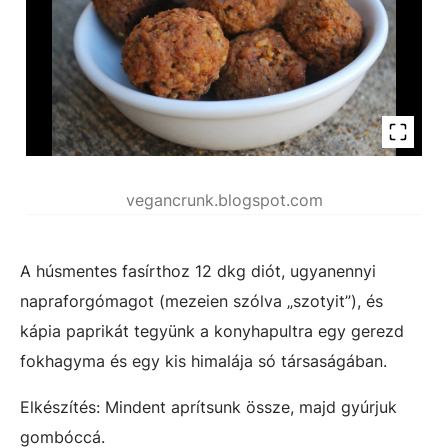
vegancrunk.blogspot.com
A húsmentes fasírthoz 12 dkg diót, ugyanennyi
napraforgómagot (mezeien szólva „szotyit”), és
kápia paprikát tegyünk a konyhapultra egy gerezd
fokhagyma és egy kis himalája só társaságában.
Elkészítés: Mindent aprítsunk össze, majd gyúrjuk
gombóccá.