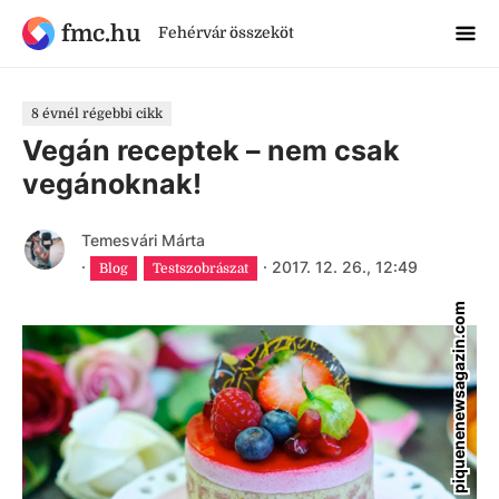
fmc.hu
Fehérvár összeköt
8 évnél régebbi cikk
Vegán receptek – nem csak
vegánoknak!
Temesvári Márta
·
·
2017. 12. 26., 12:49
Blog
Testszobrászat
piquenenewsagazin.com