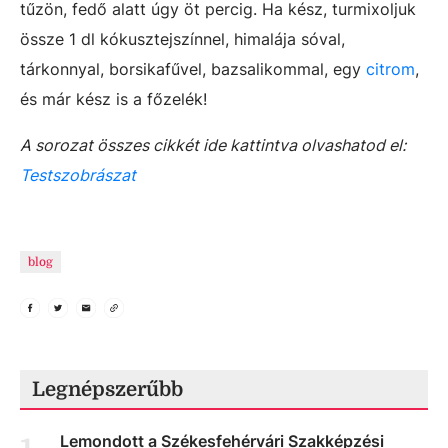
tűzön, fedő alatt úgy öt percig. Ha kész, turmixoljuk
össze 1 dl kókusztejszínnel, himalája sóval,
tárkonnyal, borsikafűvel, bazsalikommal, egy
citrom
,
és már kész is a főzelék!
A sorozat összes cikkét ide kattintva olvashatod el:
Testszobrászat
blog
Legnépszerűbb
Lemondott a Székesfehérvári Szakképzési