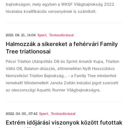
bajnokságon, mely egyben a WKSF Világbajnokság 2022
hivatalos kvalifikációs versenyének is számított.
2021. 08. 21., 14:04
Sport
,
Testszobrászat
Halmozzák a sikereket a fehérvári Family
Tree triatlonosai
Pécsi Triatlon Utánpótlás OB és Sprint Amatőr Kupa, Triatlon
Váltó OB, Balaton-átúszás, eXtremeMan Nyílt Hosszútávú
Nemzetközi Triatlon Bajnokság… - a Family Tree mindenhol
remekelt! Mindemellett Janota Zoltán indulási jogot szerzett
az olaszországi Aquatic Runner Világbajnokságra.
2022. 04. 05., 07:42
Sport
,
Testszobrászat
Extrém időjárási viszonyok között futottak