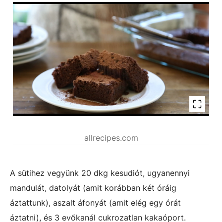
allrecipes.com
A sütihez vegyünk 20 dkg kesudiót, ugyanennyi
mandulát, datolyát (amit korábban két óráig
áztattunk), aszalt áfonyát (amit elég egy órát
áztatni), és 3 evőkanál cukrozatlan kakaóport.