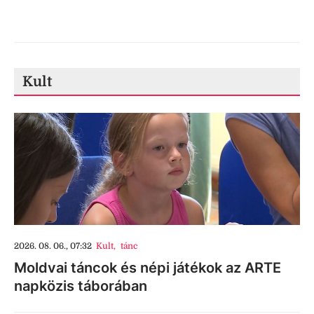
Kult
2026. 08. 06., 07:32
Kult
,
tánc
Moldvai táncok és népi játékok az ARTE
napközis táborában