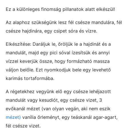
Ez a különleges finomság pillanatok alatt elkészül!
Az alaphoz szükségünk lesz fél csésze mandulára, fél
csésze hajdinára, egy csipet sóra és vízre.
Elkészítése: Daráljuk le, őröljük le a hajdinát és a
mandulát, majd egy pici sóval ízesítsük és annyi
vízzel keverjük össze, hogy formázható massza
váljon belőle. Ezt nyomkodjuk bele egy levehető
karimás tortaformába.
A régetekhez vegyünk elő egy csésze lehéjazott
mandulát vagy kesudiót, egy csésze vizet, 3
evőkanál mézet (van olyan vegán, aki nem eszik
mézet)
vanília őrleményt, egy teáskanál agar-agart,
fél csésze vizet.