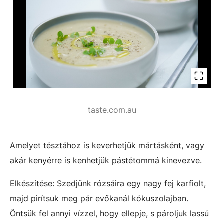
taste.com.au
Amelyet tésztához is keverhetjük mártásként, vagy
akár kenyérre is kenhetjük pástétommá kinevezve.
Elkészítése: Szedjünk rózsáira egy nagy fej karfiolt,
majd pirítsuk meg pár evőkanál kókuszolajban.
Öntsük fel annyi vízzel, hogy ellepje, s pároljuk lassú