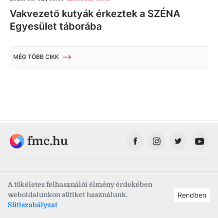
Vakvezető kutyák érkeztek a SZÉNA
Egyesület táborába
MÉG TÖBB CIKK
fmc.hu
A tökéletes felhasználói élmény érdekében
Fehérvár Médiacentrum
weboldalunkon sütiket használunk.
Rendben
Sütiszabályzat
Fehérvár Televízió