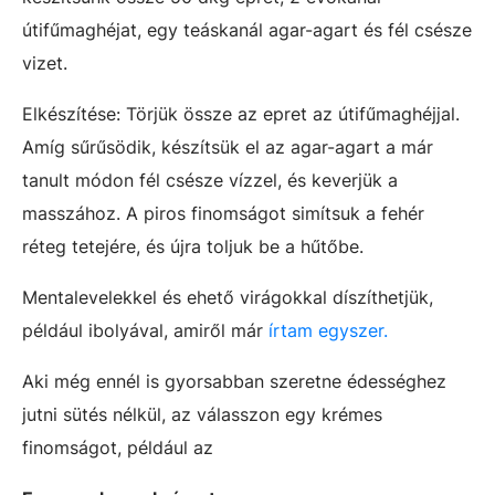
útifűmaghéjat, egy teáskanál agar-agart és fél csésze
vizet.
Elkészítése: Törjük össze az epret az útifűmaghéjjal.
Amíg sűrűsödik, készítsük el az agar-agart a már
tanult módon fél csésze vízzel, és keverjük a
masszához. A piros finomságot simítsuk a fehér
réteg tetejére, és újra toljuk be a hűtőbe.
Mentalevelekkel és ehető virágokkal díszíthetjük,
például ibolyával, amiről már
írtam egyszer.
Aki még ennél is gyorsabban szeretne édességhez
jutni sütés nélkül, az válasszon egy krémes
finomságot, például az