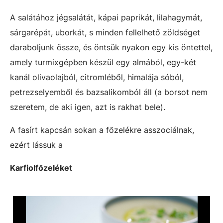
A salátához jégsalátát, kápai paprikát, lilahagymát,
sárgarépát, uborkát, s minden fellelhető zöldséget
daraboljunk össze, és öntsük nyakon egy kis öntettel,
amely turmixgépben készül egy almából, egy-két
kanál olivaolajból, citromléből, himalája sóból,
petrezselyemből és bazsalikomból áll (a borsot nem
szeretem, de aki igen, azt is rakhat bele).
A fasírt kapcsán sokan a főzelékre asszociálnak,
ezért lássuk a
Karfiolfőzeléket