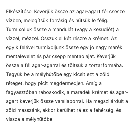
Elkészítése: Keverjük össze az agar-agart fél csésze
vízben, melegítsük forrásig és hűtsük le félig.
Turmixoljuk össze a mandulát (vagy a kesudiót) a
vízzel, mézzel. Osszuk el két részre a krémet. Az
egyik felével turmixoljunk össze egy jó nagy marék
mentalevelet és pár csepp mentaolajat. Keverjük
össze a fél agar-agarral és töltsük a tortarformába.
Tegyük be a mélyhűtőbe egy kicsit ezt a zöld
réteget, hogy picit megdermedjen. Amíg a
fagyasztóban raboskodik, a maradék krémet és agar-
agart keverjük össze vaníliaporral. Ha megszilárdult a
zöld masszánk, akkor kerülhet rá ez a fehérség, és
vissza a mélyhűtőbe!