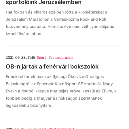
sportolóink Jeruzsálemben
Hat fokban és viharos szélben rótta a kilométereket a
Jeruzsálem Maratonon a Vérteskozma Rock and Roll
futóverseny csapata. Harminc éve nem volt ilyen időjárás
Izrael fővárosában.
2021. 09. 28., 11:16
Sport
,
Testszobrászat
OB-n jártak a fehérvári bokszolók
Érmekkel tértek haza az Ifjúsági Ökölvívó Országos
Bajnokságról az Fehérvár Küzdősport SE sportolói. Nagy
Evelin a ringből kilépve már teljes erővel készül az EB-re, a
többiek pedig a Magyar Bajnokságon szeretnének
legközelebb bizonyítani.