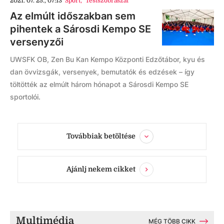
2021. 07. 25., 07:13
Sport
,
Testszobrászat
Az elmúlt időszakban sem
pihentek a Sárosdi Kempo SE
versenyzői
UWSFK OB, Zen Bu Kan Kempo Központi Edzőtábor, kyu és
dan övvizsgák, versenyek, bemutatók és edzések – így
töltötték az elmúlt három hónapot a Sárosdi Kempo SE
sportolói.
Továbbiak betöltése
Ajánlj nekem cikket
Multimédia
MÉG TÖBB CIKK