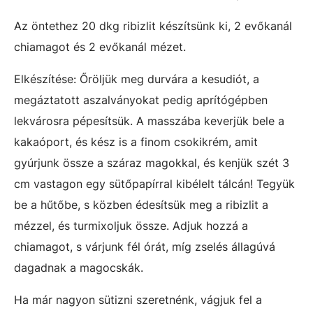
Az öntethez 20 dkg ribizlit készítsünk ki, 2 evőkanál
chiamagot és 2 evőkanál mézet.
Elkészítése: Őröljük meg durvára a kesudiót, a
megáztatott aszalványokat pedig aprítógépben
lekvárosra pépesítsük. A masszába keverjük bele a
kakaóport, és kész is a finom csokikrém, amit
gyúrjunk össze a száraz magokkal, és kenjük szét 3
cm vastagon egy sütőpapírral kibélelt tálcán! Tegyük
be a hűtőbe, s közben édesítsük meg a ribizlit a
mézzel, és turmixoljuk össze. Adjuk hozzá a
chiamagot, s várjunk fél órát, míg zselés állagúvá
dagadnak a magocskák.
Ha már nagyon sütizni szeretnénk, vágjuk fel a