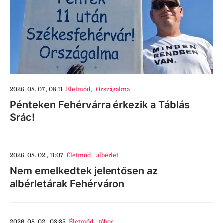
2026. 08. 07., 08:11
Életmód
,
Országalma
Pénteken Fehérvárra érkezik a Táblás
Srác!
2026. 08. 02., 11:07
Életmód
,
albérlet
Nem emelkedtek jelentősen az
albérletárak Fehérváron
2026. 08. 02., 08:35
Életmód
,
tábor