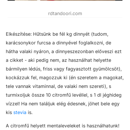
rdtandoori.com
Elkészítése: Hűtsünk be fél kg dinnyét (tudom,
karácsonykor furcsa a dinnyével foglalkozni, de
hátha valaki nyáron, a dinnyeszezonban előveszi ezt
a cikket - aki pedig nem, az használhat helyette
bármilyen lédús, friss vagy fagyasztott gyümölcsöt),
kockázzuk fel, magozzuk ki (én szeretem a magokat,
tele vannak vitaminnal, de valaki nem szereti), s
turmixoljuk össze 10 citromfű levéllel, s 1 dl jéghideg
vízzel! Ha nem találjuk elég édesnek, jöhet bele egy
kis
stevia
is.
A citromfű helyett mentaleveleket is használhatunk!