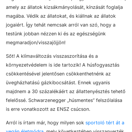
amely az állatok kizsákmányolását, kínzását foglalja
magába. Védik az állatokat, és kiállnak az állatok
jogaiért. Így tehát nemcsak arról van szó, hogy a
testünk jobban nézzen ki és az egészségünk
megmaradjon/visszajöjjön!
Sőt! A klímaváltozás visszaszorítása és a
környezetvédelem is ide tartozik! A húsfogyasztás
csökkentésével jelentősen csökkenthetnénk az
üvegházhatású gázkibocsátást. Ennek ugyanis
majdnem a 30 százalékáért az állattenyésztés tehető
felelőssé. Schwarzenegger „húsmentes” felszólalása
is erre vonatkozott az ENSZ csúcson.
Arról is írtam már, hogy milyen sok
sportoló tért át a
vegán életmódra
, mely következtében visszanyerték