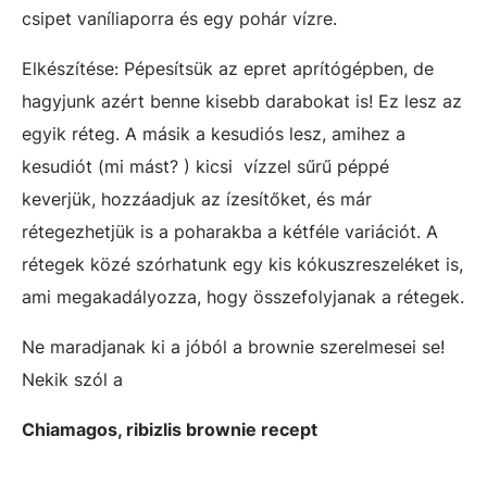
csipet vaníliaporra és egy pohár vízre.
Elkészítése: Pépesítsük az epret aprítógépben, de
hagyjunk azért benne kisebb darabokat is! Ez lesz az
egyik réteg. A másik a kesudiós lesz, amihez a
kesudiót (mi mást? ) kicsi vízzel sűrű péppé
keverjük, hozzáadjuk az ízesítőket, és már
rétegezhetjük is a poharakba a kétféle variációt. A
rétegek közé szórhatunk egy kis kókuszreszeléket is,
ami megakadályozza, hogy összefolyjanak a rétegek.
Ne maradjanak ki a jóból a brownie szerelmesei se!
Nekik szól a
Chiamagos, ribizlis brownie recept