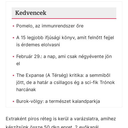
Kedvencek
Pomelo, az immunrendszer őre
A 15 legjobb ifjúsági könyv, amit felnőtt fejjel
is érdemes elolvasni
Február 29.: a nap, ami csak négyévente jön
el
The Expanse (A Térség) kritika: a semmiből
jött, de a határ a csillagos ég a sci-fik Trónok
harcának
Burok-völgy: a természet kalandparkja
Extraként piros réteg is kerül a varázslatra, amihez
készítsünk össze 50 dkg epret, 2 evőkanál