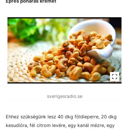
Epres poharas krémet
sverigesradio.se
Ehhez szükségünk lesz 40 dkg földieperre, 20 dkg
kesudióra, fél citrom levére, egy kanál mézre, egy