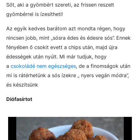
Sőt, aki a gyömbért szereti, az frissen reszelt
gyömbérrel is ízesítheti!
Az egyik kedves barátom azt mondta régen, hogy
nincsen jobb, mint „sósra édes és édesre sós”. Ennek
fényében ő csokit evett a chips után, majd újra
édességek után nyúlt. Mi már tudjuk, hogy
a
csokoládé nem egészséges
, de a finomságok után
mi is rátérhetünk a sós ízekre „ nyers vegán módra”,
és készítsünk
Diófasírtot