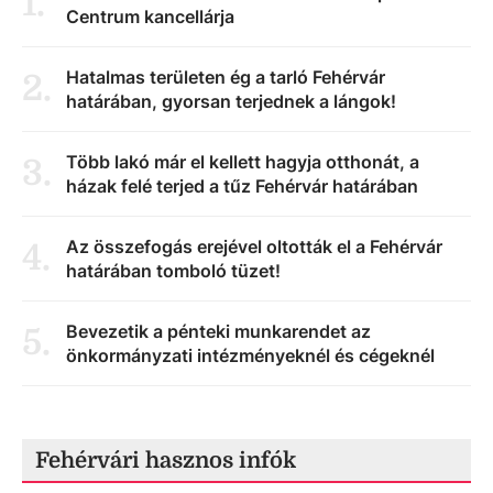
1
.
Centrum kancellárja
Hatalmas területen ég a tarló Fehérvár
2
.
határában, gyorsan terjednek a lángok!
Több lakó már el kellett hagyja otthonát, a
3
.
házak felé terjed a tűz Fehérvár határában
Az összefogás erejével oltották el a Fehérvár
4
.
határában tomboló tüzet!
Bevezetik a pénteki munkarendet az
5
.
önkormányzati intézményeknél és cégeknél
Fehérvári hasznos infók