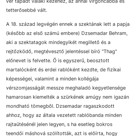
vér tapadt valaki kezéhez, az annál virgoncabbá és
tetterősebbé vált.
A 18. század legvégén ennek a szektának lett a papja
(később az első számú embere) Dzsemadar Behram,
aki a szektatagok mindegyikét megillető és a
rejtőzködő, megtévesztő jelentéssel bíró "Thag"
előnevet is felvette. Ő is egyszerű, beosztott
martalócként és erdei rablóként kezdte, de fizikai
képességei, valamint a minden kollégája
vérszomjasságát messze meghaladó kegyetlensége
hamarosan kiemelték a szürkének amúgy nem igazán
mondható tömegből. Dzsemadar ragaszkodott
ahhoz, hogy az általa vezetett rablóbanda minden
rajtaütésénél jelen legyen, s ha esetleg bokros
teendői máshová szólították, azt is előírta, hogy