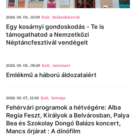
2026. 08. 08., 10:09
Kult
,
Székesfehérvár
Egy kosárnyi gondoskodás - Te is
támogathatod a Nemzetközi
Néptáncfesztivál vendégeit
2026. 08. 08., 06:29
Kult
,
művészet
Emlékmű a háború áldozataiért
2026. 08. 07., 12:06
Kult
,
hétvége
Fehérvári programok a hétvégére: Alba
Regia Feszt, Királyok a Belvárosban, Palya
Bea és Szokolay Dongó Balázs koncert,
Mancs őrjárat : A dínófilm