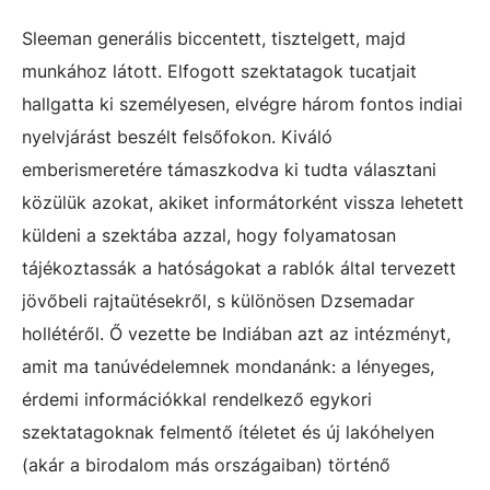
Sleeman generális biccentett, tisztelgett, majd
munkához látott. Elfogott szektatagok tucatjait
hallgatta ki személyesen, elvégre három fontos indiai
nyelvjárást beszélt felsőfokon. Kiváló
emberismeretére támaszkodva ki tudta választani
közülük azokat, akiket informátorként vissza lehetett
küldeni a szektába azzal, hogy folyamatosan
tájékoztassák a hatóságokat a rablók által tervezett
jövőbeli rajtaütésekről, s különösen Dzsemadar
hollétéről. Ő vezette be Indiában azt az intézményt,
amit ma tanúvédelemnek mondanánk: a lényeges,
érdemi információkkal rendelkező egykori
szektatagoknak felmentő ítéletet és új lakóhelyen
(akár a birodalom más országaiban) történő