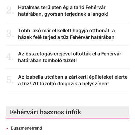
Hatalmas területen ég a tarló Fehérvár
2
.
határában, gyorsan terjednek a lángok!
Több lakó már el kellett hagyja otthonát, a
3
.
házak felé terjed a tűz Fehérvár határában
Az összefogás erejével oltották el a Fehérvár
4
.
határában tomboló tüzet!
Az Izabella utcában a zártkerti épületeket elérte
5
.
a tűz! 70 tűzoltó dolgozik a helyszínen!
Fehérvári hasznos infók
•
Buszmenetrend