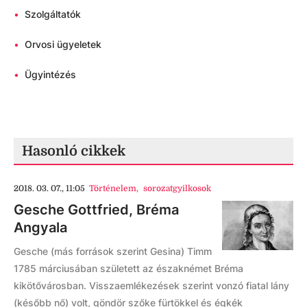
•
Szolgáltatók
•
Orvosi ügyeletek
•
Ügyintézés
Hasonló cikkek
2018. 03. 07., 11:05
Történelem
,
sorozatgyilkosok
Gesche Gottfried, Bréma
Angyala
Gesche (más források szerint Gesina) Timm
1785 márciusában született az északnémet Bréma
kikötővárosban. Visszaemlékezések szerint vonzó fiatal lány
(később nő) volt, göndör szőke fürtökkel és égkék