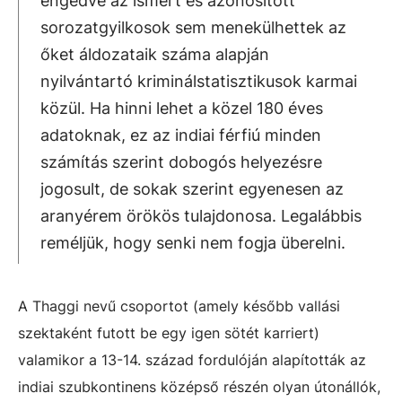
engedve az ismert és azonosított
sorozatgyilkosok sem menekülhettek az
őket áldozataik száma alapján
nyilvántartó kriminálstatisztikusok karmai
közül. Ha hinni lehet a közel 180 éves
adatoknak, ez az indiai férfiú minden
számítás szerint dobogós helyezésre
jogosult, de sokak szerint egyenesen az
aranyérem örökös tulajdonosa. Legalábbis
reméljük, hogy senki nem fogja überelni.
A Thaggi nevű csoportot (amely később vallási
szektaként futott be egy igen sötét karriert)
valamikor a 13-14. század fordulóján alapították az
indiai szubkontinens középső részén olyan útonállók,