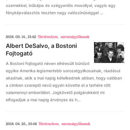
szemekkel, bűbájos és szégyenlős mosollyal, vagyis egy
fényképválasztós teszten nagy valószínűséggel ...
2018. 03. 14., 13:42
Történelem
,
sorozatgyilkosok
Albert DeSalvo, a Bostoni
Fojtogató
A Bostoni Fojtogató néven elhíresült bűnöző
egyike Amerika legismertebb sorozatgyilkosainak, ráadásul
akadnak, akik a mai napig kételkednek abban, hogy valóban
a címben szereplő nevű egyén követte el a terhére rótt
valamennyi emberölést. Jogkövető polgárokként mi
elfogadjuk a mai napig érvényes és h...
2018. 04. 25., 10:48
Történelem
,
sorozatgyilkosok