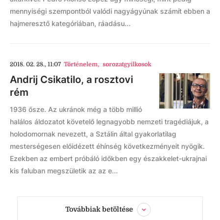
mennyiségi szempontból valódi nagyágyúnak számít ebben a
hajmeresztő kategóriában, ráadásu...
2018. 02. 28., 11:07
Történelem
,
sorozatgyilkosok
Andrij Csikatilo, a rosztovi
rém
1936 ősze. Az ukránok még a több millió
halálos áldozatot követelő legnagyobb nemzeti tragédiájuk, a
holodomornak nevezett, a Sztálin által gyakorlatilag
mesterségesen előidézett éhínség következményeit nyögik.
Ezekben az embert próbáló időkben egy északkelet-ukrajnai
kis faluban megszületik az az e...
Továbbiak betöltése