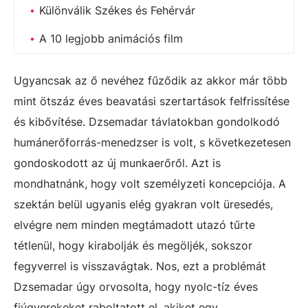
Különválik Székes és Fehérvár
A 10 legjobb animációs film
Ugyancsak az ő nevéhez fűződik az akkor már több
mint ötszáz éves beavatási szertartások felfrissítése
és kibővítése. Dzsemadar távlatokban gondolkodó
humánerőforrás-menedzser is volt, s következetesen
gondoskodott az új munkaerőről. Azt is
mondhatnánk, hogy volt személyzeti koncepciója. A
szektán belül ugyanis elég gyakran volt üresedés,
elvégre nem minden megtámadott utazó tűrte
tétlenül, hogy kirabolják és megöljék, sokszor
fegyverrel is visszavágtak. Nos, ezt a problémát
Dzsemadar úgy orvosolta, hogy nyolc-tíz éves
fiúgyerekeket raboltatott el, akiket egy