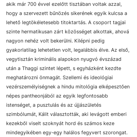
akik már 700 évvel ezelőtt tisztában voltak azzal,
hogy a szervezett bűnözés sikerének egyik kulcsa a
lehető legtökéletesebb titoktartás. A csoport tagjai
szinte hermatikusan zárt közösséget alkottak, ahová
nagyon nehéz volt bekerülni. Kilépni pedig
gyakorlatilag lehetetlen volt, legalábbis élve. Az első,
vegytisztán kriminális alapokon nyugvó évszázad
után a Thaggi szintet lépett, s egyházként kezdte
meghatározni önmagát. Szellemi és ideológiai
vezérszemélyiségnek a hindu mitológia elképesztően
népes pantheonjából az egyik legfontosabb
istenséget, a pusztulás és az újjászületés
szimbólumát, Kálit választották, aki levágott emberi
kezekből viselt szoknyát hord és számos keze
mindegyikében egy-egy halálos fegyvert szorongat.