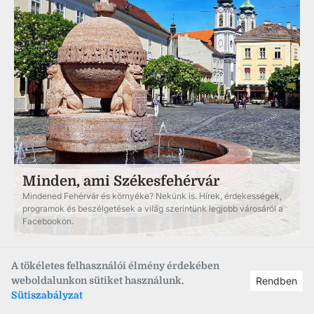
Minden, ami Székesfehérvár
Mindened Fehérvár és környéke? Nekünk is. Hírek, érdekességek,
programok és beszélgetések a világ szerintünk legjobb városáról a
Facebookon.
A tökéletes felhasználói élmény érdekében
weboldalunkon sütiket használunk.
Rendben
Hírlevél
Sütiszabályzat
Iratkozz fel már most hamarosan induló heti hírlevelünkre!