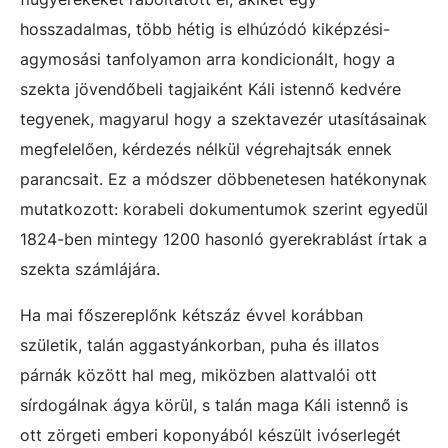
hosszadalmas, több hétig is elhúzódó kiképzési-
agymosási tanfolyamon arra kondicionált, hogy a
szekta jövendőbeli tagjaiként Káli istennő kedvére
tegyenek, magyarul hogy a szektavezér utasításainak
megfelelően, kérdezés nélkül végrehajtsák ennek
parancsait. Ez a módszer döbbenetesen hatékonynak
mutatkozott: korabeli dokumentumok szerint egyedül
1824-ben mintegy 1200 hasonló gyerekrablást írtak a
szekta számlájára.
Ha mai főszereplőnk kétszáz évvel korábban
születik, talán aggastyánkorban, puha és illatos
párnák között hal meg, miközben alattvalói ott
sírdogálnak ágya körül, s talán maga Káli istennő is
ott zörgeti emberi koponyából készült ivóserlegét