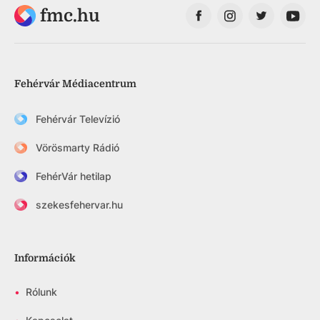
fmc.hu
Fehérvár Médiacentrum
Fehérvár Televízió
Vörösmarty Rádió
FehérVár hetilap
szekesfehervar.hu
Információk
•
Rólunk