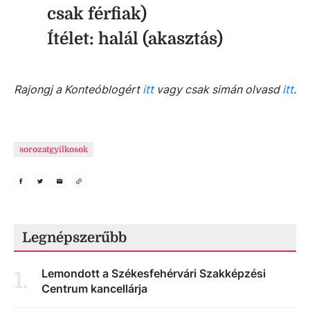
csak férfiak)
Ítélet:
halál (akasztás)
Rajongj a Konteóblogért
itt
vagy csak simán olvasd
itt
.
sorozatgyilkosok
Legnépszerűbb
Lemondott a Székesfehérvári Szakképzési
1
.
Centrum kancellárja