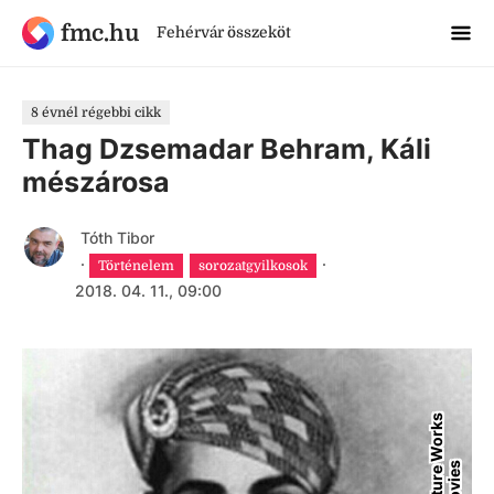
fmc.hu
Fehérvár összeköt
8 évnél régebbi cikk
Thag Dzsemadar Behram, Káli
mészárosa
Tóth Tibor
·
·
Történelem
sorozatgyilkosok
2018. 04. 11., 09:00
F
u
t
u
r
e
W
o
r
k
s
M
o
v
i
e
s