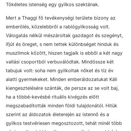
Tökéletes istenség egy gyilkos szektának.
Mert a Thaggi fő tevékenységi területe bizony az
emberölés, közelebbről a rablógyilkosság volt.
Válogatás nélkül mészároltak gazdagot és szegényt,
ifjút és öreget, s nem tettek különbséget hinduk és
muszlimok között, hiszen tagjaik is ebből a két nagy
vallási csoportból verbuválódtak. Mindössze két
tabujuk volt: soha nem gyilkoltak nőket és tíz év
alatti gyermekeket. Minden emberáldozatukat Káli
kiengesztelésére szánták, de persze az se volt baj,
ha a többé-kevésbé rituális kivégzés előtt
megszabadították minden földi tulajdonától. Hitük
szerint az áldozatok életerején az istennő és a
gyilkos testvériesen megosztozott, tehát minél több