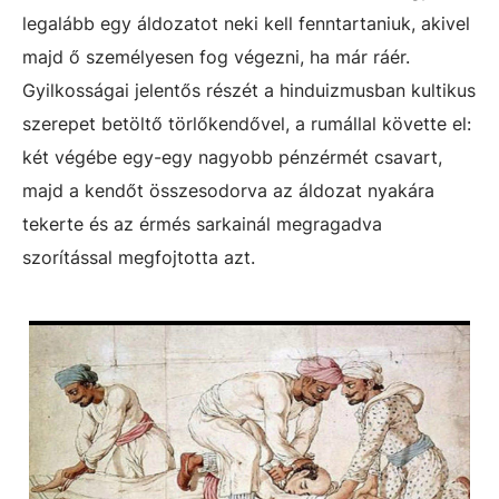
legalább egy áldozatot neki kell fenntartaniuk, akivel
majd ő személyesen fog végezni, ha már ráér.
Gyilkosságai jelentős részét a hinduizmusban kultikus
szerepet betöltő törlőkendővel, a rumállal követte el:
két végébe egy-egy nagyobb pénzérmét csavart,
majd a kendőt összesodorva az áldozat nyakára
tekerte és az érmés sarkainál megragadva
szorítással megfojtotta azt.