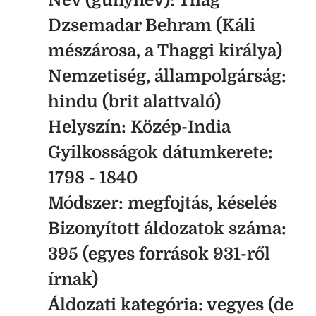
Név (gúnynév):
Thag
Dzsemadar Behram (Káli
mészárosa, a Thaggi királya)
Nemzetiség, állampolgárság:
hindu (brit alattvaló)
Helyszín:
Közép-India
Gyilkosságok dátumkerete:
1798 - 1840
Módszer:
megfojtás, késelés
Bizonyított áldozatok száma:
395 (egyes források 931-ről
írnak)
Áldozati kategória:
vegyes (de