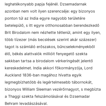
leghatékonyabb papja fejénél. Dzsemadarnak
azonban nem volt ilyen szerencséje: egy bizonyos
ponton túl az India egyre nagyobb területére
betelepülő, s itt egyre otthonosabban berendezkedő
Brit Birodalom nem nézhette tétlenül, amint egy ilyen,
több tízezer (más becslések szerint akár százezer)
tagot is számláló erőszakos, bűncselekményekből
élő, békés alattvalók millióit fenyegető szekta
sakkban tartsa a birodalom vérkeringését jelentő
kereskedelmet. India akkori főkormányzója, Lord
Auckland 1836-ban magához hívatta egyik
legmegbízhatóbb és legértelmesebb tábornokát,
bizonyos William Sleeman vezérőrnagyot, s megbízta
a Thaggi szekta felszámolásával és Dzsemadar
Behram levadászásával.