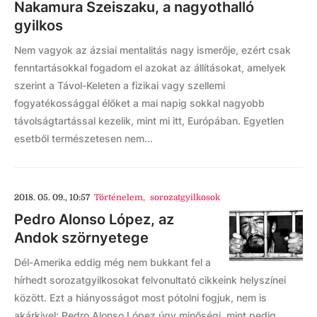
Nakamura Szeiszaku, a nagyothalló
gyilkos
Nem vagyok az ázsiai mentalitás nagy ismerője, ezért csak
fenntartásokkal fogadom el azokat az állításokat, amelyek
szerint a Távol-Keleten a fizikai vagy szellemi
fogyatékossággal élőket a mai napig sokkal nagyobb
távolságtartással kezelik, mint mi itt, Európában. Egyetlen
esetből természetesen nem...
2018. 05. 09., 10:57
Történelem
,
sorozatgyilkosok
Pedro Alonso López, az
Andok szörnyetege
Dél-Amerika eddig még nem bukkant fel a
hírhedt sorozatgyilkosokat felvonultató cikkeink helyszínei
között. Ezt a hiányosságot most pótolni fogjuk, nem is
akárkivel: Pedro Alonso López úgy minőségi, mint pedig