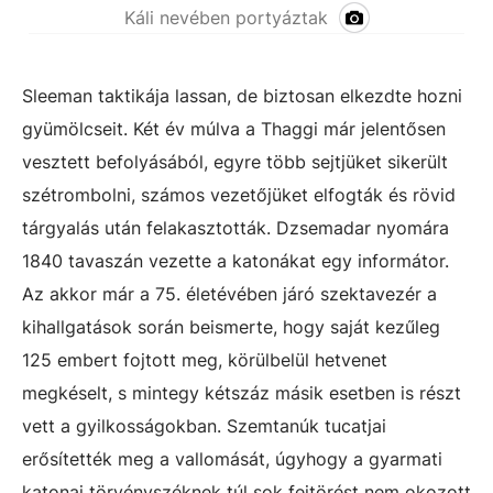
Káli nevében portyáztak
Sleeman taktikája lassan, de biztosan elkezdte hozni
gyümölcseit. Két év múlva a Thaggi már jelentősen
vesztett befolyásából, egyre több sejtjüket sikerült
szétrombolni, számos vezetőjüket elfogták és rövid
tárgyalás után felakasztották. Dzsemadar nyomára
1840 tavaszán vezette a katonákat egy informátor.
Az akkor már a 75. életévében járó szektavezér a
kihallgatások során beismerte, hogy saját kezűleg
125 embert fojtott meg, körülbelül hetvenet
megkéselt, s mintegy kétszáz másik esetben is részt
vett a gyilkosságokban. Szemtanúk tucatjai
erősítették meg a vallomását, úgyhogy a gyarmati
katonai törvényszéknek túl sok fejtörést nem okozott