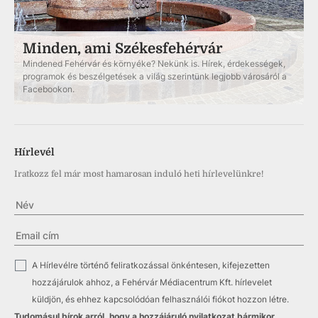
Minden, ami Székesfehérvár
Mindened Fehérvár és környéke? Nekünk is. Hírek, érdekességek,
programok és beszélgetések a világ szerintünk legjobb városáról a
Facebookon.
Hírlevél
Iratkozz fel már most hamarosan induló heti hírlevelünkre!
✓
A Hírlevélre történő feliratkozással önkéntesen, kifejezetten
hozzájárulok ahhoz, a Fehérvár Médiacentrum Kft. hírlevelet
küldjön, és ehhez kapcsolódóan felhasználói fiókot hozzon létre.
Tudomásul bírok arról, hogy a hozzájáruló nyilatkozat bármikor