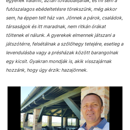
egyenek valamit, aztán továbbálljanak, és mi sem a
futószalagos ebédeltetésre törekszünk, még akkor
sem, ha éppen telt ház van. Jönnek a párok, családok,
társaságok és itt maradnak, nem ritkán órákat
töltenek el nálunk. A gyerekek elmennek játszani a
játszótérre, felsétálnak a szőlőhegy tetejére, esetleg a
levendulásba vagy a présházak között barangolnak
egy kicsit. Gyakran mondják is, akik visszajárnak
hozzánk, hogy úgy érzik: hazajönnek.