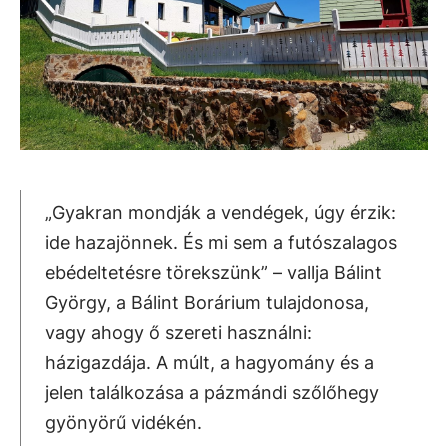
„Gyakran mondják a vendégek, úgy érzik:
ide hazajönnek. És mi sem a futószalagos
ebédeltetésre törekszünk” – vallja Bálint
György, a Bálint Borárium tulajdonosa,
vagy ahogy ő szereti használni:
házigazdája. A múlt, a hagyomány és a
jelen találkozása a pázmándi szőlőhegy
gyönyörű vidékén.