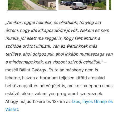
„Amikor reggel felkelek, és elindulok, tényleg azt
érzem, hogy ide kikapcsolódni jövök. Nekem ez nem
munka, jól esett ma reggel is, hogy felmentünk a
szőlőbe drótot kihúzni. Van az életünknek más
területe, ahol dolgozunk, ahol inkább munkaszaga van
a mindennapoknak, ezt viszont szívből csináljuk.”
–
meséli Bálint György. És talán máshogy nem is
lehetne, hiszen a borárium teljesen kitölti a család
hétköznapjait és hétvégéjét is, amikor ha éppen nincs
esküvő, akkor valamilyen programot szerveznek.
Ahogy május 12-ére és 13-ára az
Ízes, Ínyes Ünnep és
Vásárt
.