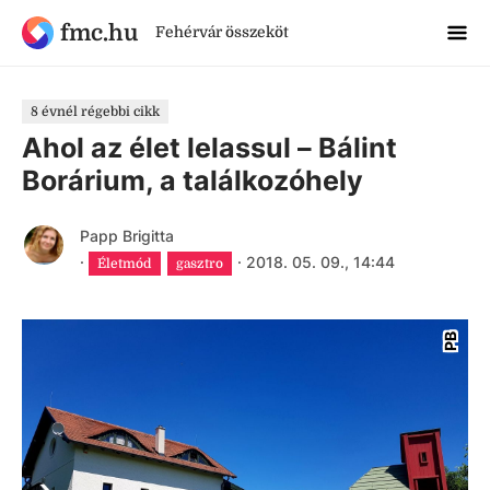
fmc.hu
Fehérvár összeköt
8 évnél régebbi cikk
Ahol az élet lelassul – Bálint
Borárium, a találkozóhely
Papp Brigitta
·
·
2018. 05. 09., 14:44
Életmód
gasztro
PB