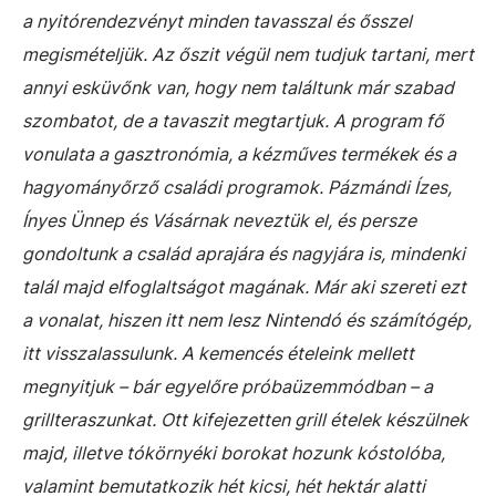
a nyitórendezvényt minden tavasszal és ősszel
megismételjük. Az őszit végül nem tudjuk tartani, mert
annyi esküvőnk van, hogy nem találtunk már szabad
szombatot, de a tavaszit megtartjuk. A program fő
vonulata a gasztronómia, a kézműves termékek és a
hagyományőrző családi programok. Pázmándi Ízes,
Ínyes Ünnep és Vásárnak neveztük el, és persze
gondoltunk a család aprajára és nagyjára is, mindenki
talál majd elfoglaltságot magának. Már aki szereti ezt
a vonalat, hiszen itt nem lesz Nintendó és számítógép,
itt visszalassulunk. A kemencés ételeink mellett
megnyitjuk – bár egyelőre próbaüzemmódban – a
grillteraszunkat. Ott kifejezetten grill ételek készülnek
majd, illetve tókörnyéki borokat hozunk kóstolóba,
valamint bemutatkozik hét kicsi, hét hektár alatti