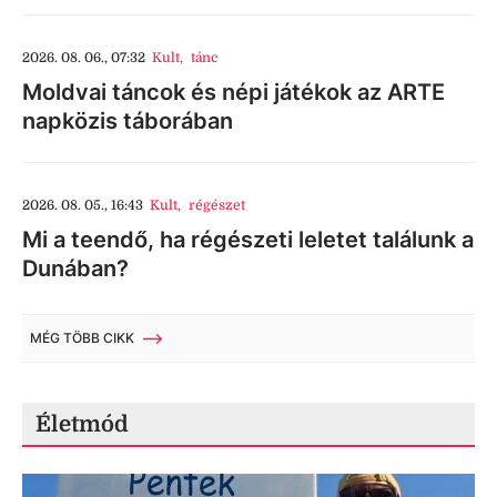
2026. 08. 06., 07:32
Kult
,
tánc
Moldvai táncok és népi játékok az ARTE
napközis táborában
2026. 08. 05., 16:43
Kult
,
régészet
Mi a teendő, ha régészeti leletet találunk a
Dunában?
MÉG TÖBB CIKK
Életmód