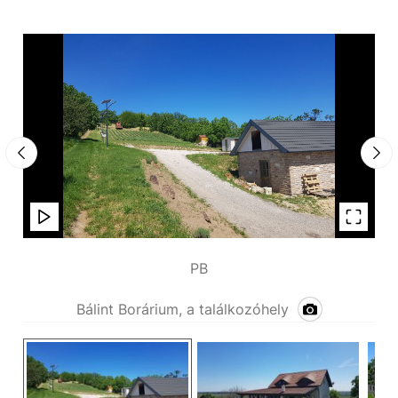
PB
Bálint Borárium, a találkozóhely