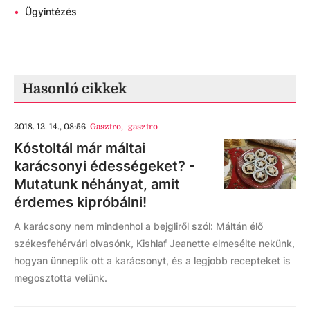
•
Ügyintézés
Hasonló cikkek
2018. 12. 14., 08:56
Gasztro
,
gasztro
Kóstoltál már máltai
karácsonyi édességeket? -
Mutatunk néhányat, amit
érdemes kipróbálni!
A karácsony nem mindenhol a bejgliről szól: Máltán élő
székesfehérvári olvasónk, Kishlaf Jeanette elmesélte nekünk,
hogyan ünneplik ott a karácsonyt, és a legjobb recepteket is
megosztotta velünk.