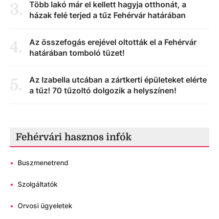
Több lakó már el kellett hagyja otthonát, a
3
.
házak felé terjed a tűz Fehérvár határában
Az összefogás erejével oltották el a Fehérvár
4
.
határában tomboló tüzet!
Az Izabella utcában a zártkerti épületeket elérte
5
.
a tűz! 70 tűzoltó dolgozik a helyszínen!
Fehérvári hasznos infók
•
Buszmenetrend
•
Szolgáltatók
•
Orvosi ügyeletek