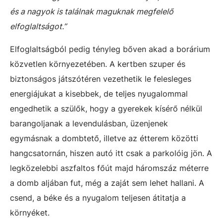
és a nagyok is találnak maguknak megfelelő
elfoglaltságot.”
Elfoglaltságból pedig tényleg bőven akad a borárium
közvetlen környezetében. A kertben szuper és
biztonságos játszótéren vezethetik le felesleges
energiájukat a kisebbek, de teljes nyugalommal
engedhetik a szülők, hogy a gyerekek kísérő nélkül
barangoljanak a levendulásban, üzenjenek
egymásnak a dombtető, illetve az étterem közötti
hangcsatornán, hiszen autó itt csak a parkolóig jön. A
legközelebbi aszfaltos főút majd háromszáz méterre
a domb aljában fut, még a zaját sem lehet hallani. A
csend, a béke és a nyugalom teljesen átitatja a
környéket.