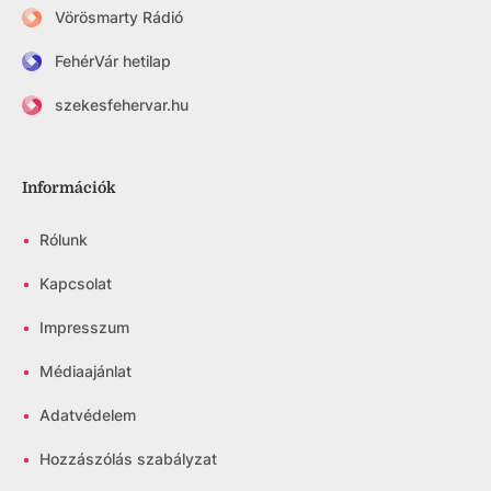
Vörösmarty Rádió
FehérVár hetilap
szekesfehervar.hu
Információk
•
Rólunk
•
Kapcsolat
•
Impresszum
•
Médiaajánlat
•
Adatvédelem
•
Hozzászólás szabályzat