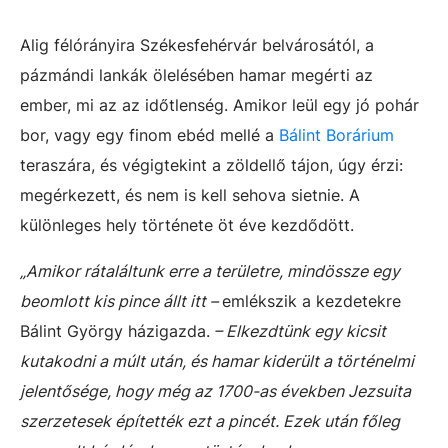
Alig félórányira Székesfehérvár belvárosától, a
pázmándi lankák ölelésében hamar megérti az
ember, mi az az időtlenség. Amikor leül egy jó pohár
bor, vagy egy finom ebéd mellé a
Bálint Borárium
teraszára, és végigtekint a zöldellő tájon, úgy érzi:
megérkezett, és nem is kell sehova sietnie. A
különleges hely története öt éve kezdődött.
„Amikor rátaláltunk erre a területre, mindössze egy
beomlott kis pince állt itt –
emlékszik a kezdetekre
Bálint György házigazda.
– Elkezdtünk egy kicsit
kutakodni a múlt után, és hamar kiderült a történelmi
jelentősége, hogy még az 1700-as években Jezsuita
szerzetesek építették ezt a pincét. Ezek után főleg