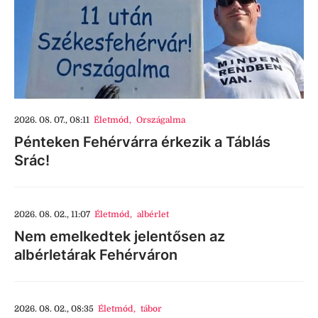
2026. 08. 07., 08:11
Életmód
,
Országalma
Pénteken Fehérvárra érkezik a Táblás
Srác!
2026. 08. 02., 11:07
Életmód
,
albérlet
Nem emelkedtek jelentősen az
albérletárak Fehérváron
2026. 08. 02., 08:35
Életmód
,
tábor