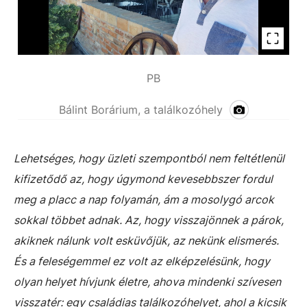
PB
Bálint Borárium, a találkozóhely
Lehetséges, hogy üzleti szempontból nem feltétlenül
kifizetődő az, hogy úgymond kevesebbszer fordul
meg a placc a nap folyamán, ám a mosolygó arcok
sokkal többet adnak. Az, hogy visszajönnek a párok,
akiknek nálunk volt esküvőjük, az nekünk elismerés.
És a feleségemmel ez volt az elképzelésünk, hogy
olyan helyet hívjunk életre, ahova mindenki szívesen
visszatér: egy családias találkozóhelyet, ahol a kicsik