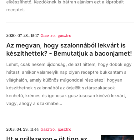
elkészíthető. Kezdőknek is bátran ajánlom ezt a kipróbált
receptet.
2020. 07. 28., 15:17
Gasztro
,
gasztro
Az megvan, hogy szalonnából lekvárt is
készíthettek? - Bemutatjuk a baconjamet!
Lehet, csak nekem újdonság, de azt hittem, hogy dobok egy
hátast, amikor valamelyik nap olyan receptre bukkantam a
világhálón, amely különös műgonddal részletezi, hogyan
készíthetnek szalonnából az önjelölt sztárszakácsok
kenhető, krémes és igencsak gusztusosan kinéző lekvárt,
vagy, ahogy a szakmabe...
2018. 04. 29., 11:44
Gasztro
,
gasztro
Itt a grillszezon – öt tipp az