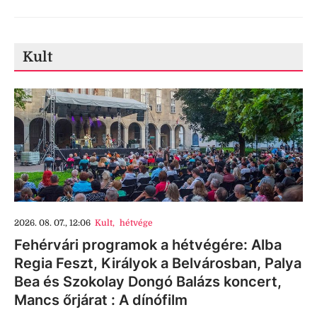
Kult
2026. 08. 07., 12:06
Kult
,
hétvége
Fehérvári programok a hétvégére: Alba
Regia Feszt, Királyok a Belvárosban, Palya
Bea és Szokolay Dongó Balázs koncert,
Mancs őrjárat : A dínófilm