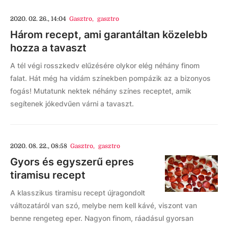
2020. 02. 26., 14:04
Gasztro
,
gasztro
Három recept, ami garantáltan közelebb
hozza a tavaszt
A tél végi rosszkedv elűzésére olykor elég néhány finom
falat. Hát még ha vidám színekben pompázik az a bizonyos
fogás! Mutatunk nektek néhány színes receptet, amik
segítenek jókedvűen várni a tavaszt.
2020. 08. 22., 08:58
Gasztro
,
gasztro
Gyors és egyszerű epres
tiramisu recept
A klasszikus tiramisu recept újragondolt
változatáról van szó, melybe nem kell kávé, viszont van
benne rengeteg eper. Nagyon finom, ráadásul gyorsan