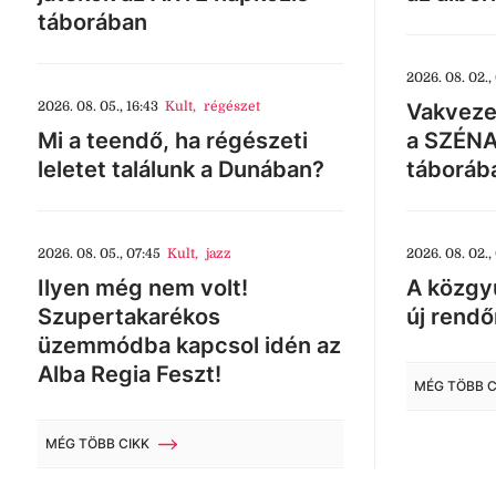
táborában
2026. 08. 02.,
2026. 08. 05., 16:43
Kult
,
régészet
Vakveze
Mi a teendő, ha régészeti
a SZÉNA
leletet találunk a Dunában?
táboráb
2026. 08. 05., 07:45
Kult
,
jazz
2026. 08. 02.,
Ilyen még nem volt!
A közgyű
Szupertakarékos
új rendő
üzemmódba kapcsol idén az
Alba Regia Feszt!
MÉG TÖBB C
MÉG TÖBB CIKK