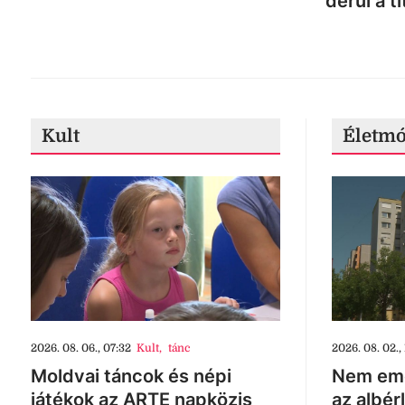
derül a ti
Kult
Életm
2026. 08. 06., 07:32
Kult
,
tánc
2026. 08. 02., 
Moldvai táncok és népi
Nem eme
játékok az ARTE napközis
az albér