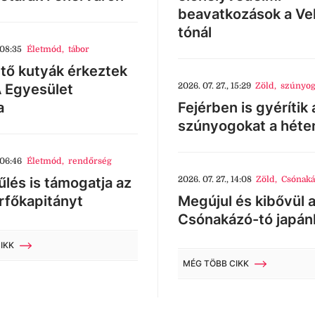
beavatkozások a Ve
tónál
 08:35
Életmód
,
tábor
tő kutyák érkeztek
 Egyesület
2026. 07. 27., 15:29
Zöld
,
szúnyog
a
Fejérben is gyérítik 
szúnyogokat a héte
 06:46
Életmód
,
rendőrség
lés is támogatja az
2026. 07. 27., 14:08
Zöld
,
Csónaká
rfőkapitányt
Megújul és kibővül 
Csónakázó-tó japán
IKK
MÉG TÖBB CIKK