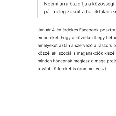
Noémi arra buzdítja a közösségi
pár meleg zoknit a hajléktalano
Január 4-én érdekes Facebook-posztra b
embereket, hogy a következő egy hétbe
amelyeket aztán a szervező a rászoru
közzé, aki szociális magánakciók kiszé
minden hónapnak meglesz a maga projektr
további ötleteket is örömmel veszi.