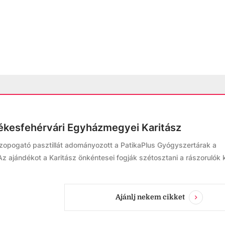
ékesfehérvári Egyházmegyei Karitász
zopogató pasztillát adományozott a PatikaPlus Gyógyszertárak a
 ajándékot a Karitász önkéntesei fogják szétosztani a rászorulók 
Ajánlj nekem cikket