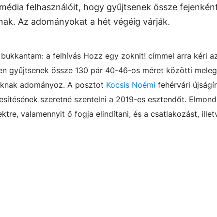
 média felhasználóit, hogy gyűjtsenek össze fejenkén
knak. Az adományokat a hét végéig várják.
ukkantam: a felhívás Hozz egy zoknit! címmel arra kéri a
n gyűjtsenek össze 130 pár 40-46-os méret közötti meleg 
lóknak adományoz. A posztot
Kocsis Noémi
fehérvári újságír
lesítésének szeretné szentelni a 2019-es esztendőt. Elmond
e, valamennyit ő fogja elindítani, és a csatlakozást, illet