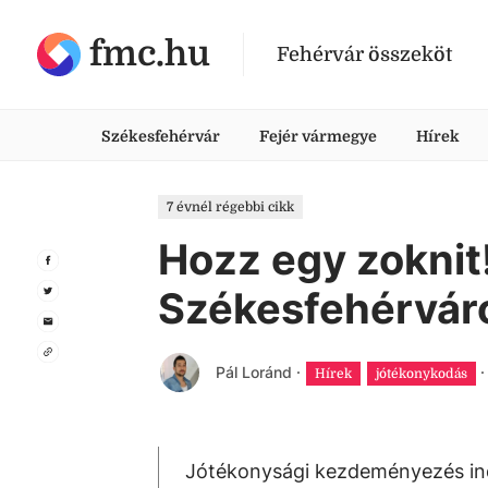
fmc.hu
Fehérvár összeköt
Székesfehérvár
Fejér vármegye
Hírek
7 évnél régebbi cikk
Hozz egy zoknit!
Székesfehérvár
Pál Loránd
·
·
Hírek
jótékonykodás
Jótékonysági kezdeményezés indu