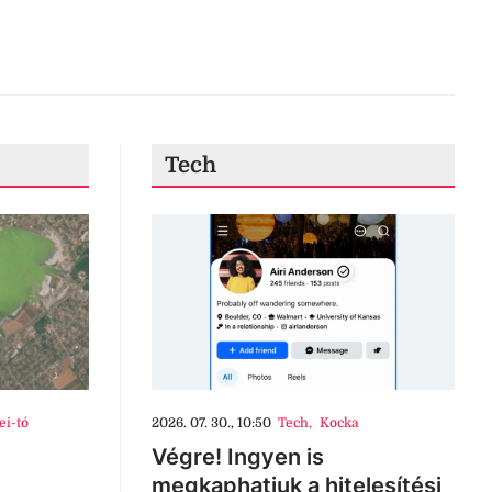
Tech
ei-tó
2026. 07. 30., 10:50
Tech
,
Kocka
Végre! Ingyen is
megkaphatjuk a hitelesítési