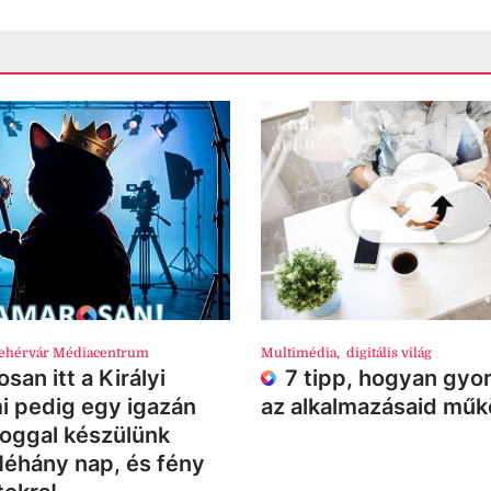
ehérvár Médiacentrum
Multimédia
,
digitális világ
san itt a Királyi
7 tipp, hogyan gyor
i pedig egy igazán
az alkalmazásaid mű
loggal készülünk
Néhány nap, és fény