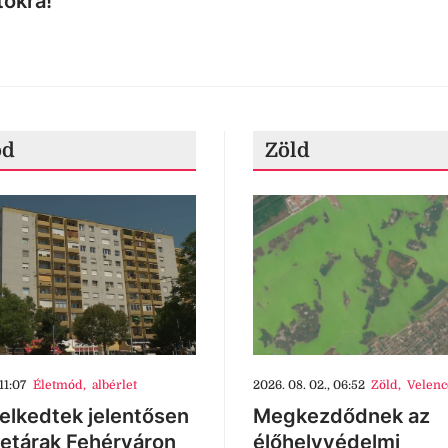
tokra!
ód
Zöld
11:07
Életmód
,
albérlet
2026. 08. 02., 06:52
Zöld
,
Velenc
lkedtek jelentősen
Megkezdődnek az
letárak Fehérváron
élőhelyvédelmi