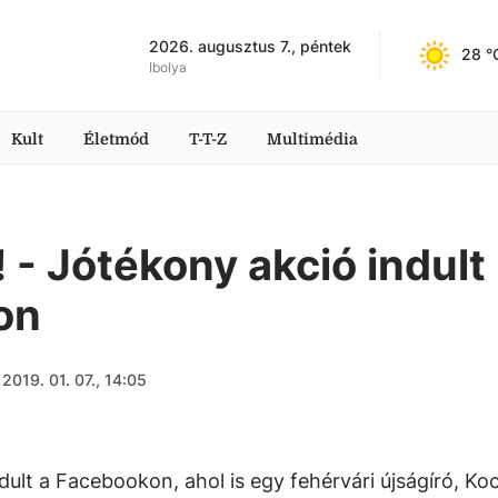
2026. augusztus 7., péntek
28
 °
Ibolya
Kult
Életmód
T-T-Z
Multimédia
 - Jótékony akció indult
on
2019. 01. 07., 14:05
lt a Facebookon, ahol is egy fehérvári újságíró, Koc