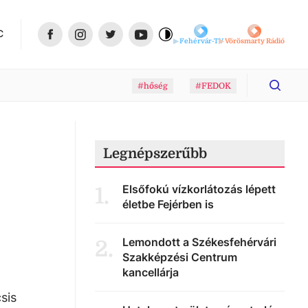
C
Fehérvár-TV
Vörösmarty Rádió
#hőség
#FEDOK
Legnépszerűbb
Elsőfokú vízkorlátozás lépett
1
.
életbe Fejérben is
Lemondott a Székesfehérvári
2
.
Szakképzési Centrum
kancellárja
sis