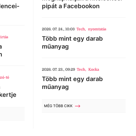
lencei-
pipát a Facebookon
2026. 07. 24., 10:03
Tech
,
nyomtatás
irtás
Több mint egy darab
a
műanyag
n
2026. 07. 23., 09:29
Tech
,
Kocka
zó-tó
Több mint egy darab
a
műanyag
kertje
MÉG TÖBB CIKK