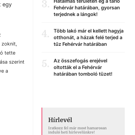
Hatalmas területen ég a tarló
3
.
t egy
Fehérvár határában, gyorsan
terjednek a lángok!
Több lakó már el kellett hagyja
4
.
z
otthonát, a házak felé terjed a
zoknit,
tűz Fehérvár határában
ó tette
Az összefogás erejével
5
.
ása szerint
oltották el a Fehérvár
ve a
határában tomboló tüzet!
Hírlevél
Iratkozz fel már most hamarosan
induló heti hírlevelünkre!