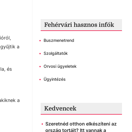
Fehérvári hasznos infók
óról,
•
Buszmenetrend
gyűjtik a
•
Szolgáltatók
•
Orvosi ügyeletek
la, és
•
Ügyintézés
akiknek a
Kedvencek
Szeretnéd otthon elkészíteni az
ország tortáit? Itt vannak a