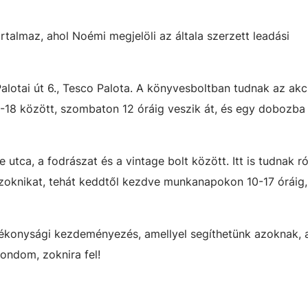
artalmaz, ahol Noémi megjelöli az általa szerzett leadási
Palotai út 6., Tesco Palota. A könyvesboltban tudnak az akci
9-18 között, szombaton 12 óráig veszik át, és egy dobozba 
 utca, a fodrászat és a vintage bolt között. Itt is tudnak ró
 zoknikat, tehát keddtől kezdve munkanapokon 10-17 óráig,
tékonysági kezdeményezés, amellyel segíthetünk azoknak, 
ondom, zoknira fel!