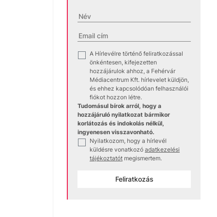
A Hírlevélre történő feliratkozással
✓
önkéntesen, kifejezetten
hozzájárulok ahhoz, a Fehérvár
Médiacentrum Kft. hírlevelet küldjön,
és ehhez kapcsolódóan felhasználói
fiókot hozzon létre.
Tudomásul bírok arról, hogy a
hozzájáruló nyilatkozat bármikor
korlátozás és indokolás nélkül,
ingyenesen visszavonható.
Nyilatkozom, hogy a hírlevél
✓
küldésre vonatkozó
adatkezelési
tájékoztatót
megismertem.
Feliratkozás