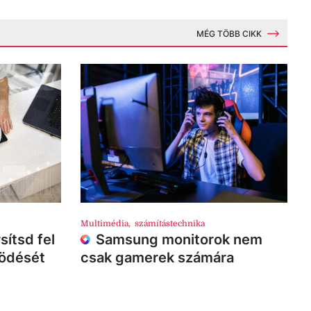
MÉG TÖBB CIKK
Multimédia
,
számítástechnika
sítsd fel
Samsung monitorok nem
ködését
csak gamerek számára