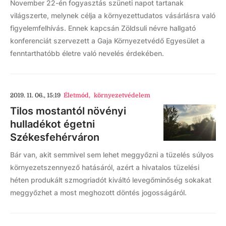
November 22-én fogyasztás szüneti napot tartanak
világszerte, melynek célja a környezettudatos vásárlásra való
figyelemfelhívás. Ennek kapcsán Zöldsuli névre hallgató
konferenciát szervezett a Gaja Környezetvédő Egyesület a
fenntarthatóbb életre való nevelés érdekében.
2019. 11. 06., 15:19
Életmód
,
környezetvédelem
Tilos mostantól növényi
hulladékot égetni
Székesfehérváron
Bár van, akit semmivel sem lehet meggyőzni a tüzelés súlyos
környezetszennyező hatásáról, azért a hivatalos tüzelési
héten produkált szmogriadót kiváltó levegőminőség sokakat
meggyőzhet a most meghozott döntés jogosságáról.