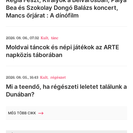
Regia Feszt, Királyok a Belvárosban, Palya
Bea és Szokolay Dongó Balázs koncert,
Mancs őrjárat : A dínófilm
2026. 08. 06., 07:32
Kult
,
tánc
Moldvai táncok és népi játékok az ARTE
napközis táborában
2026. 08. 05., 16:43
Kult
,
régészet
Mi a teendő, ha régészeti leletet találunk a
Dunában?
MÉG TÖBB CIKK