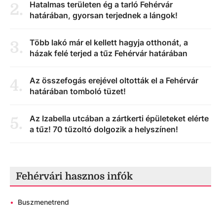
Hatalmas területen ég a tarló Fehérvár
2
.
határában, gyorsan terjednek a lángok!
Több lakó már el kellett hagyja otthonát, a
3
.
házak felé terjed a tűz Fehérvár határában
Az összefogás erejével oltották el a Fehérvár
4
.
határában tomboló tüzet!
Az Izabella utcában a zártkerti épületeket elérte
5
.
a tűz! 70 tűzoltó dolgozik a helyszínen!
Fehérvári hasznos infók
•
Buszmenetrend