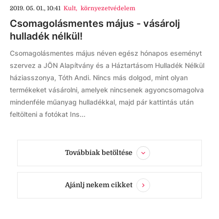
2019. 05. 01., 10:41
Kult
,
környezetvédelem
Csomagolásmentes május - vásárolj
hulladék nélkül!
Csomagolásmentes május néven egész hónapos eseményt
szervez a JÖN Alapítvány és a Háztartásom Hulladék Nélkül
háziasszonya, Tóth Andi. Nincs más dolgod, mint olyan
termékeket vásárolni, amelyek nincsenek agyoncsomagolva
mindenféle műanyag hulladékkal, majd pár kattintás után
feltölteni a fotókat Ins...
Továbbiak betöltése
Ajánlj nekem cikket