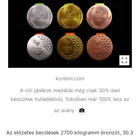
konbini.com
A riói játékok medáliái még csak 30%-ban
készültek hulladékból, Tokióban már 100% lesz ez
az arány
Az előzetes becslések 2700 kilogramm bronzot, 30.3