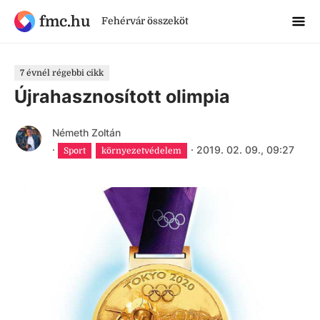
fmc.hu
Fehérvár összeköt
7 évnél régebbi cikk
Újrahasznosított olimpia
Németh Zoltán
·
·
2019. 02. 09., 09:27
Sport
környezetvédelem