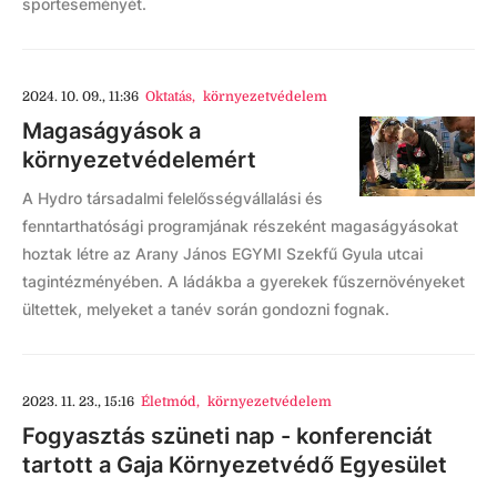
sporteseményét.
2024. 10. 09., 11:36
Oktatás
,
környezetvédelem
Magaságyások a
környezetvédelemért
A Hydro társadalmi felelősségvállalási és
fenntarthatósági programjának részeként magaságyásokat
hoztak létre az Arany János EGYMI Szekfű Gyula utcai
tagintézményében. A ládákba a gyerekek fűszernövényeket
ültettek, melyeket a tanév során gondozni fognak.
2023. 11. 23., 15:16
Életmód
,
környezetvédelem
Fogyasztás szüneti nap - konferenciát
tartott a Gaja Környezetvédő Egyesület