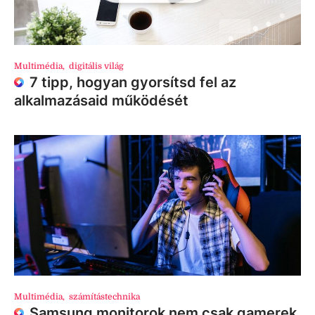
Multimédia
,
digitális világ
7 tipp, hogyan gyorsítsd fel az
alkalmazásaid működését
Multimédia
,
számítástechnika
Samsung monitorok nem csak gamerek