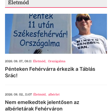
Életmód
2026. 08. 07., 08:11
Életmód
,
Országalma
Pénteken Fehérvárra érkezik a Táblás
Srác!
2026. 08. 02., 11:07
Életmód
,
albérlet
Nem emelkedtek jelentősen az
albérletárak Fehérváron