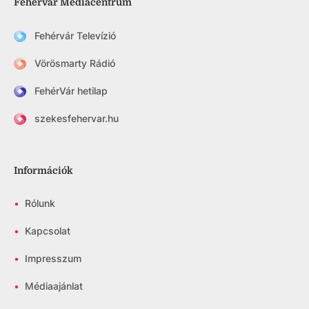
Fehérvár Médiacentrum
Fehérvár Televízió
Vörösmarty Rádió
FehérVár hetilap
szekesfehervar.hu
Információk
•
Rólunk
•
Kapcsolat
•
Impresszum
•
Médiaajánlat