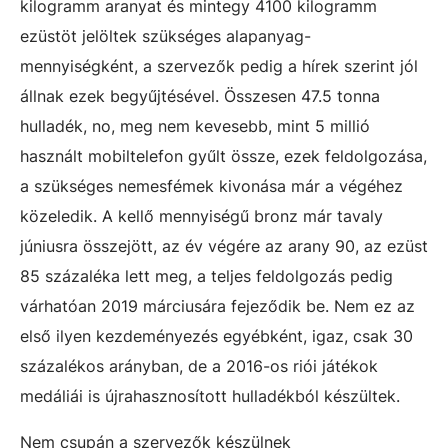
kilogramm aranyat és mintegy 4100 kilogramm
ezüstöt jelöltek szükséges alapanyag-
mennyiségként, a szervezők pedig a hírek szerint jól
állnak ezek begyűjtésével. Összesen 47.5 tonna
hulladék, no, meg nem kevesebb, mint 5 millió
használt mobiltelefon gyűlt össze, ezek feldolgozása,
a szükséges nemesfémek kivonása már a végéhez
közeledik. A kellő mennyiségű bronz már tavaly
júniusra összejött, az év végére az arany 90, az ezüst
85 százaléka lett meg, a teljes feldolgozás pedig
várhatóan 2019 márciusára fejeződik be. Nem ez az
első ilyen kezdeményezés egyébként, igaz, csak 30
százalékos arányban, de a 2016-os riói játékok
medáliái is újrahasznosított hulladékból készültek.
Nem csupán a szervezők készülnek