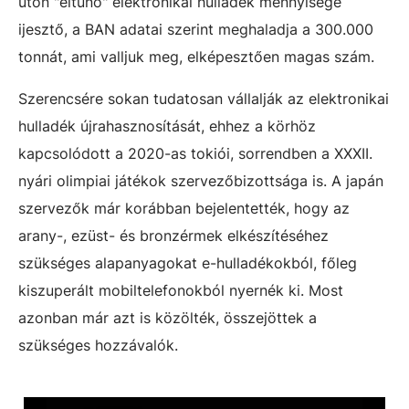
úton "eltűnő" elektronikai hulladék mennyisége
ijesztő, a BAN adatai szerint meghaladja a 300.000
tonnát, ami valljuk meg, elképesztően magas szám.
Szerencsére sokan tudatosan vállalják az elektronikai
hulladék újrahasznosítását, ehhez a körhöz
kapcsolódott a 2020-as tokiói, sorrendben a XXXII.
nyári olimpiai játékok szervezőbizottsága is. A japán
szervezők már korábban bejelentették, hogy az
arany-, ezüst- és bronzérmek elkészítéséhez
szükséges alapanyagokat e-hulladékokból, főleg
kiszuperált mobiltelefonokból nyernék ki. Most
azonban már azt is közölték, összejöttek a
szükséges hozzávalók.