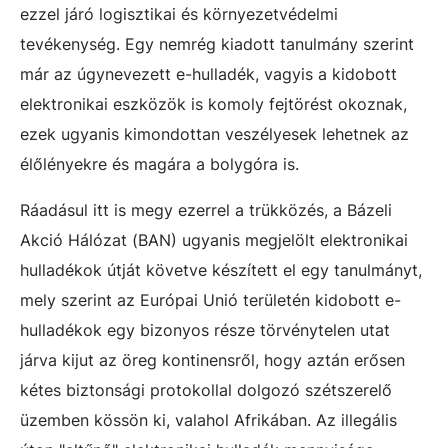
ezzel járó logisztikai és környezetvédelmi
tevékenység. Egy nemrég kiadott tanulmány szerint
már az úgynevezett e-hulladék, vagyis a kidobott
elektronikai eszközök is komoly fejtörést okoznak,
ezek ugyanis kimondottan veszélyesek lehetnek az
élőlényekre és magára a bolygóra is.
Ráadásul itt is megy ezerrel a trükközés, a Bázeli
Akció Hálózat (BAN) ugyanis megjelölt elektronikai
hulladékok útját követve készített el egy tanulmányt,
mely szerint az Európai Unió területén kidobott e-
hulladékok egy bizonyos része törvénytelen utat
járva kijut az öreg kontinensről, hogy aztán erősen
kétes biztonsági protokollal dolgozó szétszerelő
üzemben kössön ki, valahol Afrikában. Az illegális