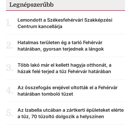
Legnépszerűbb
Lemondott a Székesfehérvári Szakképzési
1
.
Centrum kancellárja
Hatalmas területen ég a tarló Fehérvár
2
.
határában, gyorsan terjednek a lángok
Több lakó már el kellett hagyja otthonát, a
3
.
házak felé terjed a tűz Fehérvár határában
Az összefogás erejével oltották el a Fehérvár
4
.
határában tomboló tüzet
Az Izabella utcában a zártkerti épületeket elérte
5
.
a tűz, 70 tűzoltó dolgozik a helyszínen