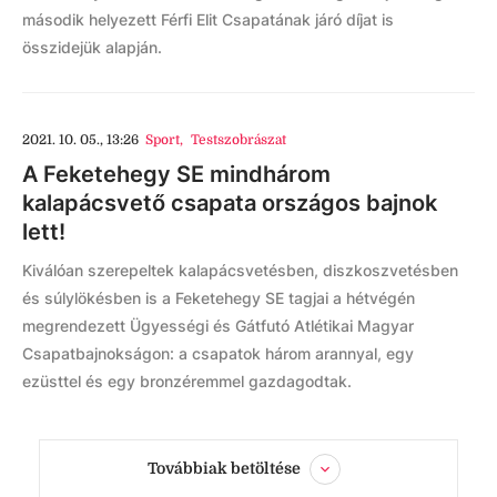
második helyezett Férfi Elit Csapatának járó díjat is
összidejük alapján.
2021. 10. 05., 13:26
Sport
,
Testszobrászat
A Feketehegy SE mindhárom
kalapácsvető csapata országos bajnok
lett!
Kiválóan szerepeltek kalapácsvetésben, diszkoszvetésben
és súlylökésben is a Feketehegy SE tagjai a hétvégén
megrendezett Ügyességi és Gátfutó Atlétikai Magyar
Csapatbajnokságon: a csapatok három arannyal, egy
ezüsttel és egy bronzéremmel gazdagodtak.
Továbbiak betöltése