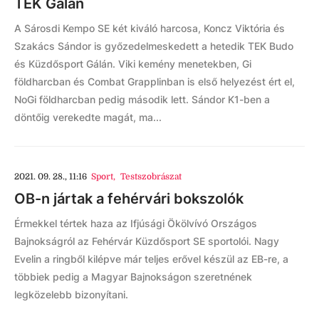
TEK Gálán
A Sárosdi Kempo SE két kiváló harcosa, Koncz Viktória és
Szakács Sándor is győzedelmeskedett a hetedik TEK Budo
és Küzdősport Gálán. Viki kemény menetekben, Gi
földharcban és Combat Grapplinban is első helyezést ért el,
NoGi földharcban pedig második lett. Sándor K1-ben a
döntőig verekedte magát, ma...
2021. 09. 28., 11:16
Sport
,
Testszobrászat
OB-n jártak a fehérvári bokszolók
Érmekkel tértek haza az Ifjúsági Ökölvívó Országos
Bajnokságról az Fehérvár Küzdősport SE sportolói. Nagy
Evelin a ringből kilépve már teljes erővel készül az EB-re, a
többiek pedig a Magyar Bajnokságon szeretnének
legközelebb bizonyítani.