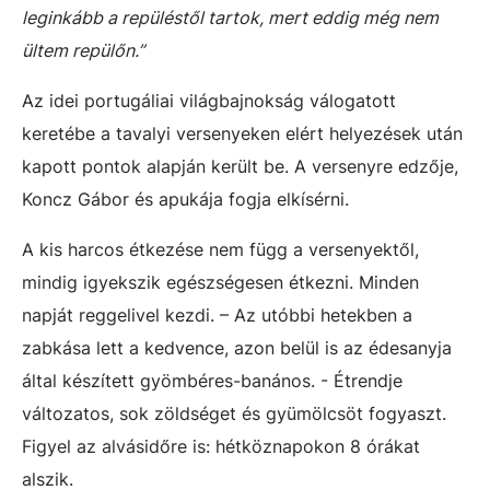
leginkább a repüléstől tartok, mert eddig még nem
ültem repülőn.”
Az idei portugáliai világbajnokság válogatott
keretébe a tavalyi versenyeken elért helyezések után
kapott pontok alapján került be. A versenyre edzője,
Koncz Gábor és apukája fogja elkísérni.
A kis harcos étkezése nem függ a versenyektől,
mindig igyekszik egészségesen étkezni. Minden
napját reggelivel kezdi. – Az utóbbi hetekben a
zabkása lett a kedvence, azon belül is az édesanyja
által készített gyömbéres-banános. - Étrendje
változatos, sok zöldséget és gyümölcsöt fogyaszt.
Figyel az alvásidőre is: hétköznapokon 8 órákat
alszik.