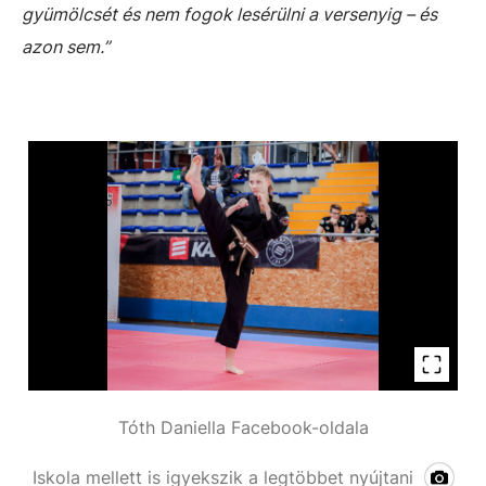
gyümölcsét és nem fogok lesérülni a versenyig – és
azon sem.”
Tóth Daniella Facebook-oldala
Iskola mellett is igyekszik a legtöbbet nyújtani