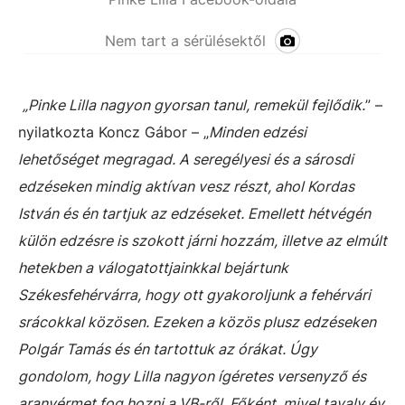
Nem tart a sérülésektől
„Pinke Lilla nagyon gyorsan tanul, remekül fejlődik.
” –
nyilatkozta Koncz Gábor – „
Minden edzési
lehetőséget megragad. A seregélyesi és a sárosdi
edzéseken mindig aktívan vesz részt, ahol Kordas
István és én tartjuk az edzéseket. Emellett hétvégén
külön edzésre is szokott járni hozzám, illetve az elmúlt
hetekben a válogatottjainkkal bejártunk
Székesfehérvárra, hogy ott gyakoroljunk a fehérvári
srácokkal közösen. Ezeken a közös plusz edzéseken
Polgár Tamás és én tartottuk az órákat. Úgy
gondolom, hogy Lilla nagyon ígéretes versenyző és
aranyérmet fog hozni a VB-ről. Főként, mivel tavaly év