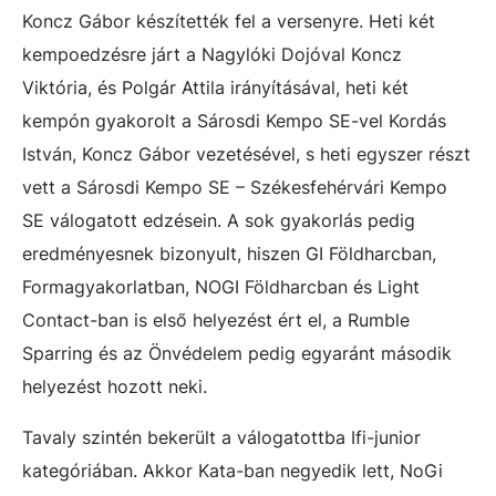
Koncz Gábor készítették fel a versenyre. Heti két
kempoedzésre járt a Nagylóki Dojóval Koncz
Viktória, és Polgár Attila irányításával, heti két
kempón gyakorolt a Sárosdi Kempo SE-vel Kordás
István, Koncz Gábor vezetésével, s heti egyszer részt
vett a Sárosdi Kempo SE – Székesfehérvári Kempo
SE válogatott edzésein. A sok gyakorlás pedig
eredményesnek bizonyult, hiszen GI Földharcban,
Formagyakorlatban, NOGI Földharcban és Light
Contact-ban is első helyezést ért el, a Rumble
Sparring és az Önvédelem pedig egyaránt második
helyezést hozott neki.
Tavaly szintén bekerült a válogatottba Ifi-junior
kategóriában. Akkor Kata-ban negyedik lett, NoGi