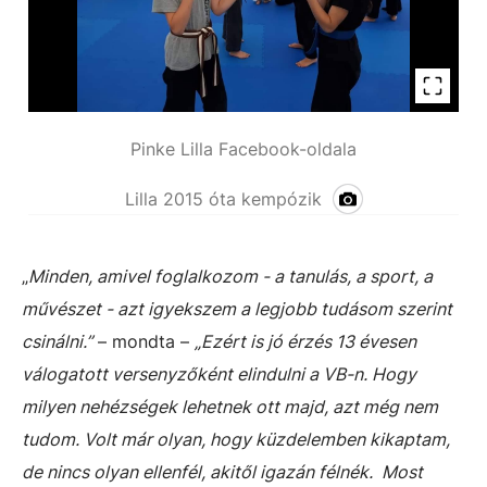
Pinke Lilla Facebook-oldala
Lilla 2015 óta kempózik
„
Minden, amivel foglalkozom - a tanulás, a sport, a
művészet - azt igyekszem a legjobb tudásom szerint
csinálni.”
– mondta –
„Ezért is jó érzés 13 évesen
válogatott versenyzőként elindulni a VB-n. Hogy
milyen nehézségek lehetnek ott majd, azt még nem
tudom. Volt már olyan, hogy küzdelemben kikaptam,
de nincs olyan ellenfél, akitől igazán félnék. Most