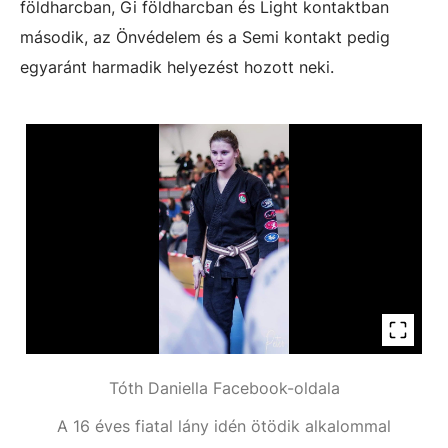
földharcban, Gi földharcban és Light kontaktban
második, az Önvédelem és a Semi kontakt pedig
egyaránt harmadik helyezést hozott neki.
Tóth Daniella Facebook-oldala
A 16 éves fiatal lány idén ötödik alkalommal