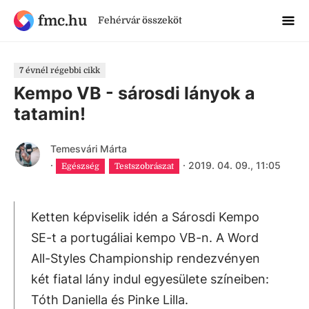
fmc.hu
Fehérvár összeköt
7 évnél régebbi cikk
Kempo VB - sárosdi lányok a
tatamin!
Temesvári Márta
·
·
2019. 04. 09., 11:05
Egészség
Testszobrászat
Ketten képviselik idén a Sárosdi Kempo
SE-t a portugáliai kempo VB-n. A Word
All-Styles Championship rendezvényen
két fiatal lány indul egyesülete színeiben:
Tóth Daniella és Pinke Lilla.