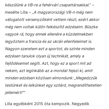
készülünk a VB-re a fehérvári csapattársakkal.
” –
mesélte Lilla – „
A magyarországi VB-n még nem
válogatott versenyzőként vettem részt, ezért akkor
még nem voltak külön felkészítő edzéseim. Büszke
vagyok rá, hogy ennek ellenére a küzdelmekben
legyőztem a francia és az ukrán ellenfeleimet is.
Nagyon szeretem ezt a sportot, és szinte minden
edzésen tanulok olyan új technikát, amely a
fejlődésemet segíti. Azt, hogy ez a sport mit ad
nekem, azt leginkább az a mondat fejezi ki, amit
minden edzésen közösen elmondunk: „Megedzzük
testünket és lelkünket egy szilárd, megrendíthetetlen
jellemért!””
Lilla egyébként 2015 óta kempozik. Negyedik