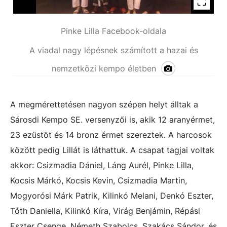
Pinke Lilla Facebook-oldala
A viadal nagy lépésnek számított a hazai és
nemzetközi kempo életben
A megmérettetésen nagyon szépen helyt álltak a
Sárosdi Kempo SE. versenyzői is, akik 12 aranyérmet,
23 ezüstöt és 14 bronz érmet szereztek. A harcosok
között pedig Lillát is láthattuk. A csapat tagjai voltak
akkor: Csizmadia Dániel, Láng Aurél, Pinke Lilla,
Kocsis Márkó, Kocsis Kevin, Csizmadia Martin,
Mogyorósi Márk Patrik, Kilinkó Melani, Denkó Eszter,
Tóth Daniella, Kilinkó Kíra, Virág Benjámin, Répási
Eszter Csenge, Németh Szabolcs, Szakács Sándor, és