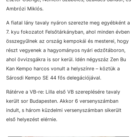
Ambrózi Miklós.
A fiatal lány tavaly nyáron szerezte meg egyébként a
7. kyu fokozatot Felsőtárkányban, ahol minden évben
összegyűlnek az ország kempokái és mesterei, hogy
részt vegyenek a hagyományos nyári edzőtáboron,
ahol övvizsgákra is sor kerül. Idén négyszáz Zen Bu
Kan Kempo harcos vonult a helyszínre – köztük a
Sárosdi Kempo SE 44 fős delegációjával.
Rátérve a VB-re: Lilla első VB szereplésére tavaly
került sor Budapesten. Akkor 6 versenyszámban
indult, s három küzdelmi versenyszámban sikerült
első helyezést elérnie.