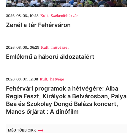
2026. 08. 08., 10:23
Kult
,
Székesfehérvár
Zenél a tér Fehérváron
2026. 08. 08., 06:29
Kult
,
művészet
Emlékmű a háború áldozataiért
2026. 08. 07., 12:06
Kult
,
hétvége
Fehérvári programok a hétvégére: Alba
Regia Feszt, Királyok a Belvárosban, Palya
Bea és Szokolay Dongó Balázs koncert,
Mancs őrjárat : A dínófilm
MÉG TÖBB CIKK