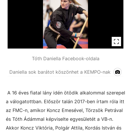
Tóth Daniella Facebook-oldala
Daniella sok barátot köszönhet a KEMPO-nak
A 16 éves fiatal lány idén ötödik alkalommal szerepel
a válogatottban. Először talán 2017-ben írtam róla itt
az FMC-n, amikor Koncz Emesével, Törzsök Petrával
és Tóth Ádámmal képviselte egyesületét a VB-n.
Akkor Koncz Viktória, Polgár Attila, Kordás István és