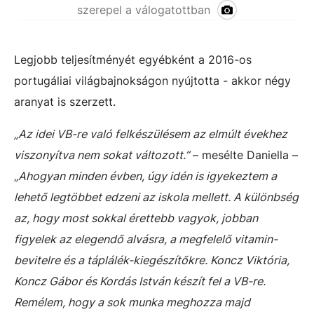
szerepel a válogatottban
Legjobb teljesítményét egyébként a 2016-os
portugáliai világbajnokságon nyújtotta - akkor négy
aranyat is szerzett.
„Az idei VB-re való felkészülésem az elmúlt évekhez
viszonyítva nem sokat változott.”
– mesélte Daniella –
„
Ahogyan minden évben, úgy idén is igyekeztem a
lehető legtöbbet edzeni az iskola mellett. A különbség
az, hogy most sokkal érettebb vagyok, jobban
figyelek az elegendő alvásra, a megfelelő vitamin-
bevitelre és a táplálék-kiegészítőkre. Koncz Viktória,
Koncz Gábor és Kordás István készít fel a VB-re.
Remélem, hogy a sok munka meghozza majd