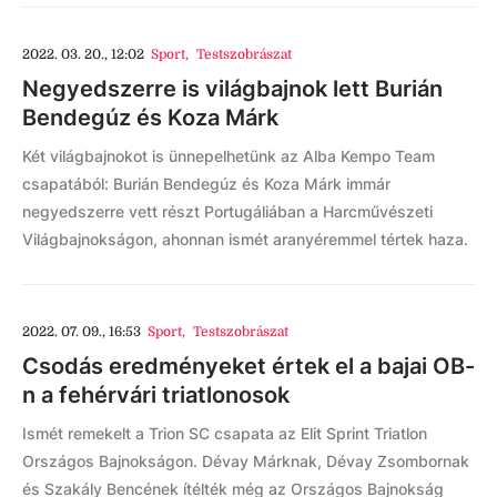
2022. 03. 20., 12:02
Sport
,
Testszobrászat
Negyedszerre is világbajnok lett Burián
Bendegúz és Koza Márk
Két világbajnokot is ünnepelhetünk az Alba Kempo Team
csapatából: Burián Bendegúz és Koza Márk immár
negyedszerre vett részt Portugáliában a Harcművészeti
Világbajnokságon, ahonnan ismét aranyéremmel tértek haza.
2022. 07. 09., 16:53
Sport
,
Testszobrászat
Csodás eredményeket értek el a bajai OB-
n a fehérvári triatlonosok
Ismét remekelt a Trion SC csapata az Elit Sprint Triatlon
Országos Bajnokságon. Dévay Márknak, Dévay Zsombornak
és Szakály Bencének ítélték még az Országos Bajnokság