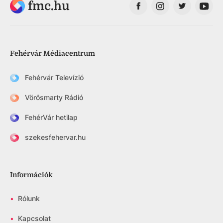
fmc.hu
Fehérvár Médiacentrum
Fehérvár Televízió
Vörösmarty Rádió
FehérVár hetilap
szekesfehervar.hu
Információk
•
Rólunk
•
Kapcsolat