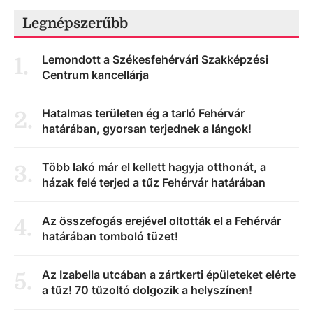
Legnépszerűbb
Lemondott a Székesfehérvári Szakképzési
1
.
Centrum kancellárja
Hatalmas területen ég a tarló Fehérvár
2
.
határában, gyorsan terjednek a lángok!
Több lakó már el kellett hagyja otthonát, a
3
.
házak felé terjed a tűz Fehérvár határában
Az összefogás erejével oltották el a Fehérvár
4
.
határában tomboló tüzet!
Az Izabella utcában a zártkerti épületeket elérte
5
.
a tűz! 70 tűzoltó dolgozik a helyszínen!