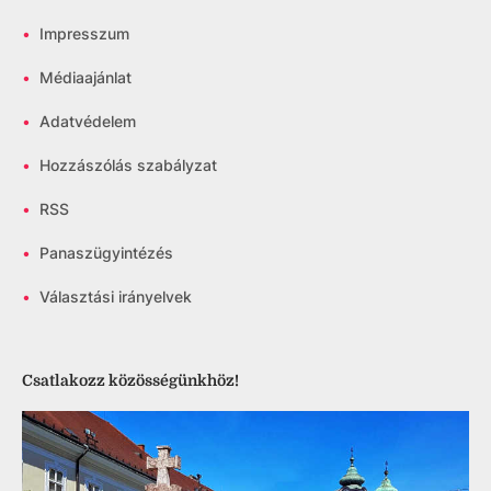
•
Impresszum
•
Médiaajánlat
•
Adatvédelem
•
Hozzászólás szabályzat
•
RSS
•
Panaszügyintézés
•
Választási irányelvek
Csatlakozz közösségünkhöz!