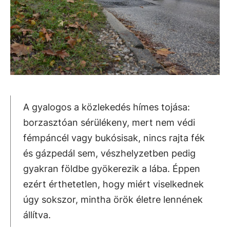
A gyalogos a közlekedés hímes tojása:
borzasztóan sérülékeny, mert nem védi
fémpáncél vagy bukósisak, nincs rajta fék
és gázpedál sem, vészhelyzetben pedig
gyakran földbe gyökerezik a lába. Éppen
ezért érthetetlen, hogy miért viselkednek
úgy sokszor, mintha örök életre lennének
állítva.