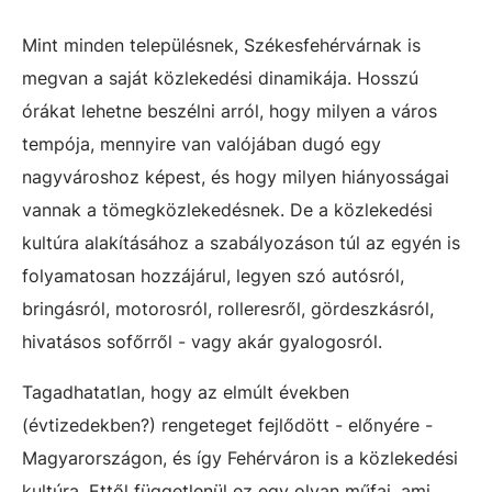
Mint minden településnek, Székesfehérvárnak is
megvan a saját közlekedési dinamikája. Hosszú
órákat lehetne beszélni arról, hogy milyen a város
tempója, mennyire van valójában dugó egy
nagyvároshoz képest, és hogy milyen hiányosságai
vannak a tömegközlekedésnek. De a közlekedési
kultúra alakításához a szabályozáson túl az egyén is
folyamatosan hozzájárul, legyen szó autósról,
bringásról, motorosról, rolleresről, gördeszkásról,
hivatásos sofőrről - vagy akár gyalogosról.
Tagadhatatlan, hogy az elmúlt években
(évtizedekben?) rengeteget fejlődött - előnyére -
Magyarországon, és így Fehérváron is a közlekedési
kultúra. Ettől függetlenül ez egy olyan műfaj, ami