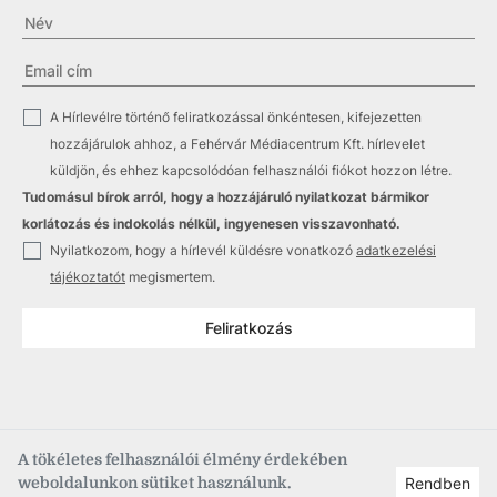
✓
A Hírlevélre történő feliratkozással önkéntesen, kifejezetten
hozzájárulok ahhoz, a Fehérvár Médiacentrum Kft. hírlevelet
küldjön, és ehhez kapcsolódóan felhasználói fiókot hozzon létre.
Tudomásul bírok arról, hogy a hozzájáruló nyilatkozat bármikor
korlátozás és indokolás nélkül, ingyenesen visszavonható.
✓
Nyilatkozom, hogy a hírlevél küldésre vonatkozó
adatkezelési
tájékoztatót
megismertem.
Feliratkozás
A tökéletes felhasználói élmény érdekében
weboldalunkon sütiket használunk.
Rendben
Copyright © 2021
–2026
Fehérvár Médiacentrum, fmc.hu