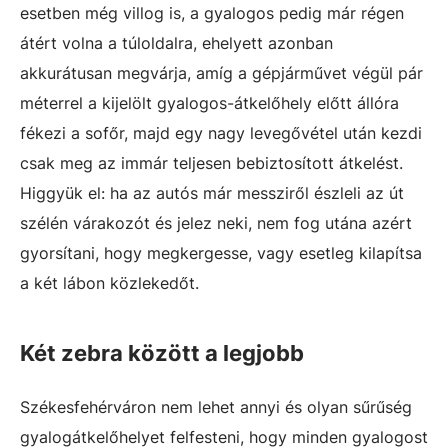
esetben még villog is, a gyalogos pedig már régen
átért volna a túloldalra, ehelyett azonban
akkurátusan megvárja, amíg a gépjárművet végül pár
méterrel a kijelölt gyalogos-átkelőhely előtt állóra
fékezi a sofőr, majd egy nagy levegővétel után kezdi
csak meg az immár teljesen bebiztosított átkelést.
Higgyük el: ha az autós már messziről észleli az út
szélén várakozót és jelez neki, nem fog utána azért
gyorsítani, hogy megkergesse, vagy esetleg kilapítsa
a két lábon közlekedőt.
Két zebra között a legjobb
Székesfehérváron nem lehet annyi és olyan sűrűség
gyalogátkelőhelyet felfesteni, hogy minden gyalogost