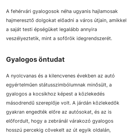
A fehérvári gyalogosok néha ugyanis hajlamosak
hajmeresztő dolgokat előadni a város útjain, amikkel
a saját testi épségüket legalább annyira
veszélyeztetik, mint a sofőrök idegrendszerét.
Gyalogos öntudat
A nyolcvanas és a kilencvenes években az autó
egyértelműen státusszimbólumnak minősült, a
gyalogos a kocsikhoz képest a közlekedés
másodrendű szereplője volt. A járdán közlekedők
gyakran engedték előre az autósokat, és az is
előfordult, hogy a zebránál várakozó gyalogos
hosszú percekig cövekelt az út egyik oldalán,