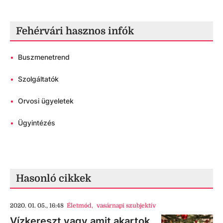
Fehérvári hasznos infók
•
Buszmenetrend
•
Szolgáltatók
•
Orvosi ügyeletek
•
Ügyintézés
Hasonló cikkek
2020. 01. 05., 16:48
Életmód
,
vasárnapi szubjektív
Vízkereszt vagy amit akartok