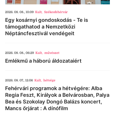
2026. 08. 08., 10:09
Kult
,
Székesfehérvár
Egy kosárnyi gondoskodás - Te is
támogathatod a Nemzetközi
Néptáncfesztivál vendégeit
2026. 08. 08., 06:29
Kult
,
művészet
Emlékmű a háború áldozataiért
2026. 08. 07., 12:06
Kult
,
hétvége
Fehérvári programok a hétvégére: Alba
Regia Feszt, Királyok a Belvárosban, Palya
Bea és Szokolay Dongó Balázs koncert,
Mancs őrjárat : A dínófilm