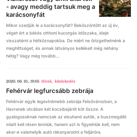
- avagy meddig tartsuk meg a
karácsonyfát
Mikor szedjük le a karácsonyfát? Beköszöntött az új év,
véget ért a békés otthoni kucorgás időszaka, ideje
visszatérni a hétköznapokba. De miért ne őrizgethetnénk a
meghittséget, és annak látványos kellékeit még néhány
hétig? Vagy még tovább...
2020. 06. 10., 19:05
Hírek
,
közlekedés
Fehérvár legfurcsább zebrája
Fehérvár egyik legextrémebb zebrája Felsővárosban, a
Havranek utcában két kocsibejárót köt össze. A
gyalogosoknak nemcsak az elsuhanó autók, a buszmegálló
miatt kell résen lenniük, hanem azt is figyelniük kell, nem
akar-e valamelyik autó rákanyarodni a feljáróra.