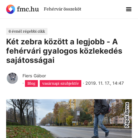
fmc.hu
Fehérvár összeköt
6 évnél régebbi cikk
Két zebra között a legjobb - A
fehérvári gyalogos közlekedés
sajátosságai
Fiers Gábor
·
·
2019. 11. 17., 14:47
Blog
vasárnapi szubjektív
Pápai Barna