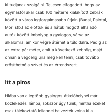
ki tudjanak szolgálni. Teljesen elfogadott, hogy az
egymástól akár csak 100 méterre kialakított zebrák
között a város legforgalmasabb útjain (Budai, Palotai,
Móri stb.) az előttük és a hátuk mögött elhaladó
autók között imbolyog a gyalogos, várva az
alkalomra, amikor végre átérhet a túloldalra. Pedig az
az extra pár méter, amit a következő zebráig, majd
onnan a végcélig újra meg kell tenni, csak tovább
erősíthetné a szívet és az érrendszert.
Itt a piros
Hiába van a legtöbb gyalogos-átkelőhelynél már
közlekedési lámpa, sokszor úgy tűnik, mintha ezeket
csak tájékoztató jelleggel helyezték volna ki a