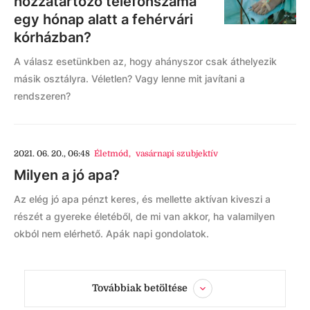
hozzátartozó telefonszáma
egy hónap alatt a fehérvári
kórházban?
A válasz esetünkben az, hogy ahányszor csak áthelyezik
másik osztályra. Véletlen? Vagy lenne mit javítani a
rendszeren?
2021. 06. 20., 06:48
Életmód
,
vasárnapi szubjektív
Milyen a jó apa?
Az elég jó apa pénzt keres, és mellette aktívan kiveszi a
részét a gyereke életéből, de mi van akkor, ha valamilyen
okból nem elérhető. Apák napi gondolatok.
Továbbiak betöltése