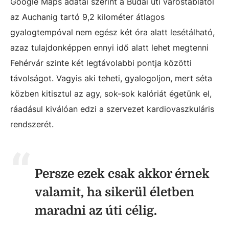
Google Maps adatai szerint a Budai úti várostáblától
az Auchanig tartó 9,2 kilométer átlagos
gyalogtempóval nem egész két óra alatt lesétálható,
azaz tulajdonképpen ennyi idő alatt lehet megtenni
Fehérvár szinte két legtávolabbi pontja közötti
távolságot. Vagyis aki teheti, gyalogoljon, mert séta
közben kitisztul az agy, sok-sok kalóriát égetünk el,
ráadásul kiválóan edzi a szervezet kardiovaszkuláris
rendszerét.
Persze ezek csak akkor érnek
valamit, ha sikerül életben
maradni az úti célig.