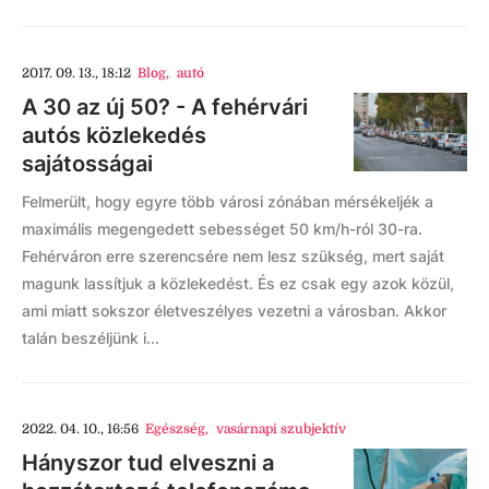
2017. 09. 13., 18:12
Blog
,
autó
A 30 az új 50? - A fehérvári
autós közlekedés
sajátosságai
Felmerült, hogy egyre több városi zónában mérsékeljék a
maximális megengedett sebességet 50 km/h-ról 30-ra.
Fehérváron erre szerencsére nem lesz szükség, mert saját
magunk lassítjuk a közlekedést. És ez csak egy azok közül,
ami miatt sokszor életveszélyes vezetni a városban. Akkor
talán beszéljünk i...
2022. 04. 10., 16:56
Egészség
,
vasárnapi szubjektív
Hányszor tud elveszni a