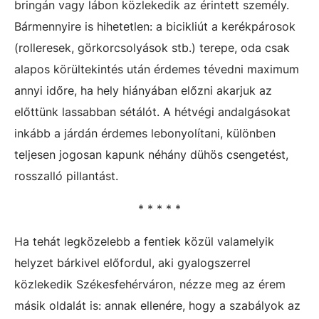
bringán vagy lábon közlekedik az érintett személy.
Bármennyire is hihetetlen: a bicikliút a kerékpárosok
(rolleresek, görkorcsolyások stb.) terepe, oda csak
alapos körültekintés után érdemes tévedni maximum
annyi időre, ha hely hiányában előzni akarjuk az
előttünk lassabban sétálót. A hétvégi andalgásokat
inkább a járdán érdemes lebonyolítani, különben
teljesen jogosan kapunk néhány dühös csengetést,
rosszalló pillantást.
* * * * *
Ha tehát legközelebb a fentiek közül valamelyik
helyzet bárkivel előfordul, aki gyalogszerrel
közlekedik Székesfehérváron, nézze meg az érem
másik oldalát is: annak ellenére, hogy a szabályok az