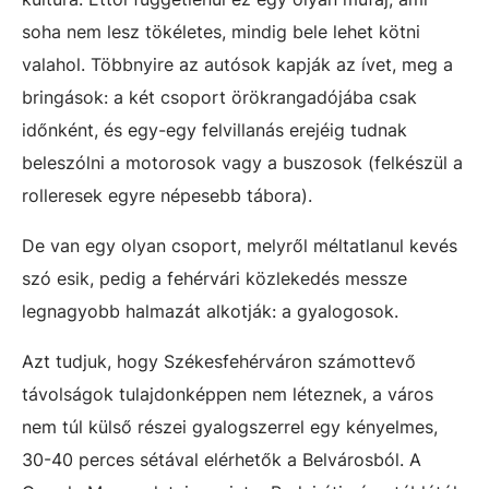
soha nem lesz tökéletes, mindig bele lehet kötni
valahol. Többnyire az autósok kapják az ívet, meg a
bringások: a két csoport örökrangadójába csak
időnként, és egy-egy felvillanás erejéig tudnak
beleszólni a motorosok vagy a buszosok (felkészül a
rolleresek egyre népesebb tábora).
De van egy olyan csoport, melyről méltatlanul kevés
szó esik, pedig a fehérvári közlekedés messze
legnagyobb halmazát alkotják: a gyalogosok.
Azt tudjuk, hogy Székesfehérváron számottevő
távolságok tulajdonképpen nem léteznek, a város
nem túl külső részei gyalogszerrel egy kényelmes,
30-40 perces sétával elérhetők a Belvárosból. A