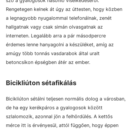
szó a gyalogosok hasonló viselkedéséről.
Rengetegen kelnek át úgy az úttesten, hogy közben
a legnagyobb nyugalommal telefonálnak, zenét
hallgatnak vagy csak simán olvasgatnak az
interneten. Legalább arra a pár másodpercre
érdemes lenne hanyagolni a készüléket, amíg az
amúgy több tonnás vasdarabok által uralt
betoncsíkon épségben átér az ember.
Bicikliúton sétafikálás
Bicikliúton sétálni teljesen normális dolog a városban,
de ha egy kerékpáros a gyalogosok között
szlalomozik, azonnal jön a felhördülés. A kettős
mérce itt is érvényesül, attól függően, hogy éppen