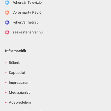
Fehérvár Televízió
Vörösmarty Rádió
FehérVár hetilap
szekesfehervar.hu
Információk
•
Rólunk
•
Kapcsolat
•
Impresszum
•
Médiaajánlat
•
Adatvédelem