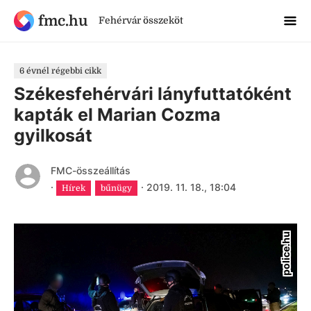
fmc.hu
Fehérvár összeköt
6 évnél régebbi cikk
Székesfehérvári lányfuttatóként
kapták el Marian Cozma
gyilkosát
FMC-összeállítás
·
·
2019. 11. 18., 18:04
Hírek
bűnügy
police.hu