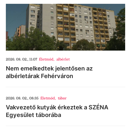
2026. 08. 02., 11:07
Életmód
,
albérlet
Nem emelkedtek jelentősen az
albérletárak Fehérváron
2026. 08. 02., 08:35
Életmód
,
tábor
Vakvezető kutyák érkeztek a SZÉNA
Egyesület táborába