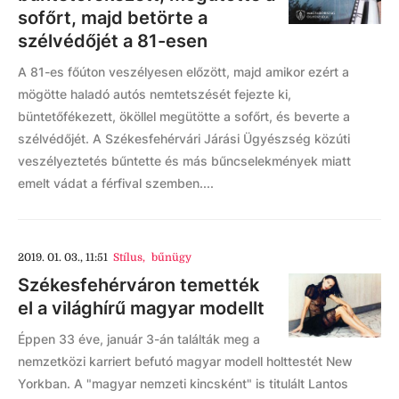
sofőrt, majd betörte a
szélvédőjét a 81-esen
A 81-es főúton veszélyesen előzött, majd amikor ezért a
mögötte haladó autós nemtetszését fejezte ki,
büntetőfékezett, ököllel megütötte a sofőrt, és beverte a
szélvédőjét. A Székesfehérvári Járási Ügyészség közúti
veszélyeztetés bűntette és más bűncselekmények miatt
emelt vádat a férfival szemben....
2019. 01. 03., 11:51
Stílus
,
bűnügy
Székesfehérváron temették
el a világhírű magyar modellt
Éppen 33 éve, január 3-án találták meg a
nemzetközi karriert befutó magyar modell holttestét New
Yorkban. A "magyar nemzeti kincsként" is titulált Lantos