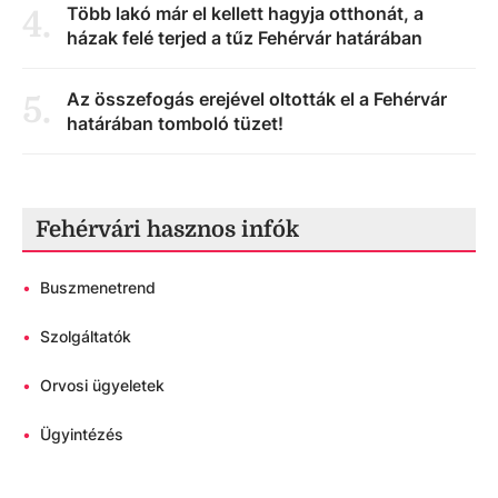
Több lakó már el kellett hagyja otthonát, a
4
.
házak felé terjed a tűz Fehérvár határában
Az összefogás erejével oltották el a Fehérvár
5
.
határában tomboló tüzet!
Fehérvári hasznos infók
•
Buszmenetrend
•
Szolgáltatók
•
Orvosi ügyeletek
•
Ügyintézés