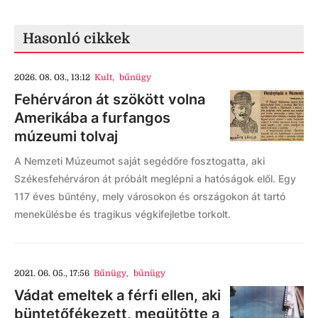
Hasonló cikkek
2026. 08. 03., 13:12
Kult
,
bűnügy
Fehérváron át szökött volna
Amerikába a furfangos
múzeumi tolvaj
A Nemzeti Múzeumot saját segédőre fosztogatta, aki
Székesfehérváron át próbált meglépni a hatóságok elől. Egy
117 éves bűntény, mely városokon és országokon át tartó
menekülésbe és tragikus végkifejletbe torkolt.
2021. 06. 05., 17:56
Bűnügy
,
bűnügy
Vádat emeltek a férfi ellen, aki
büntetőfékezett, megütötte a