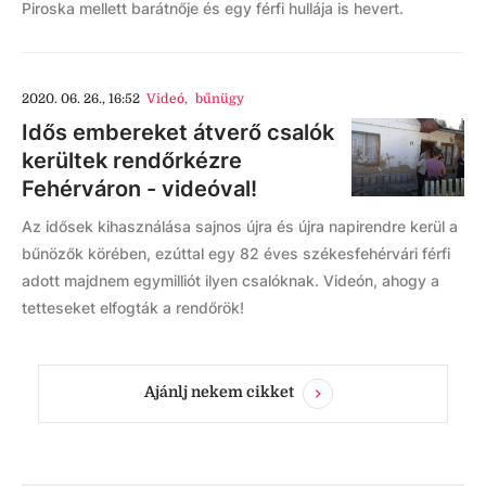
Piroska mellett barátnője és egy férfi hullája is hevert.
2020. 06. 26., 16:52
Videó
,
bűnügy
Idős embereket átverő csalók
kerültek rendőrkézre
Fehérváron - videóval!
Az idősek kihasználása sajnos újra és újra napirendre kerül a
bűnözők körében, ezúttal egy 82 éves székesfehérvári férfi
adott majdnem egymilliót ilyen csalóknak. Videón, ahogy a
tetteseket elfogták a rendőrök!
Ajánlj nekem cikket