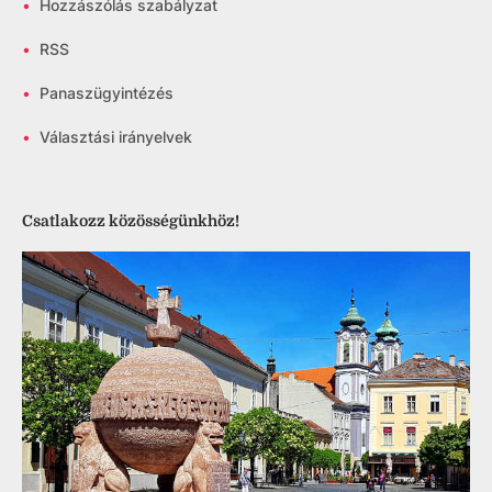
•
Hozzászólás szabályzat
•
RSS
•
Panaszügyintézés
•
Választási irányelvek
Csatlakozz közösségünkhöz!