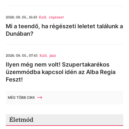
2026. 08. 05., 16:43
Kult
,
régészet
Mi a teendő, ha régészeti leletet találunk a
Dunában?
2026. 08. 05., 07:45
Kult
,
jazz
Ilyen még nem volt! Szupertakarékos
üzemmódba kapcsol idén az Alba Regia
Feszt!
MÉG TÖBB CIKK
Életmód