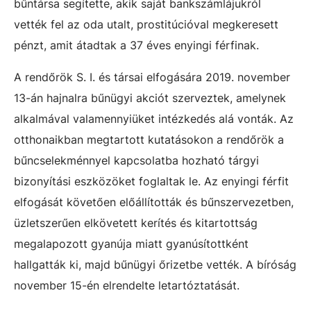
bűntársa segítette, akik saját bankszámlájukról
vették fel az oda utalt, prostitúcióval megkeresett
pénzt, amit átadtak a 37 éves enyingi férfinak.
A rendőrök S. I. és társai elfogására 2019. november
13-án hajnalra bűnügyi akciót szerveztek, amelynek
alkalmával valamennyiüket intézkedés alá vonták. Az
otthonaikban megtartott kutatásokon a rendőrök a
bűncselekménnyel kapcsolatba hozható tárgyi
bizonyítási eszközöket foglaltak le. Az enyingi férfit
elfogását követően előállították és bűnszervezetben,
üzletszerűen elkövetett kerítés és kitartottság
megalapozott gyanúja miatt gyanúsítottként
hallgatták ki, majd bűnügyi őrizetbe vették. A bíróság
november 15-én elrendelte letartóztatását.