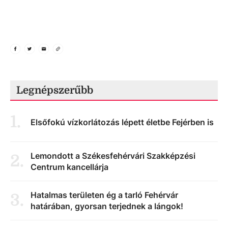
Legnépszerűbb
1
.
Elsőfokú vízkorlátozás lépett életbe Fejérben is
Lemondott a Székesfehérvári Szakképzési
2
.
Centrum kancellárja
Hatalmas területen ég a tarló Fehérvár
3
.
határában, gyorsan terjednek a lángok!