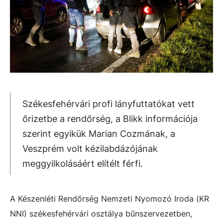
Székesfehérvári profi lányfuttatókat vett
őrizetbe a rendőrség, a Blikk információja
szerint egyikük Marian Cozmának, a
Veszprém volt kézilabdázójának
meggyilkolásáért elítélt férfi.
A Készenléti Rendőrség Nemzeti Nyomozó Iroda (KR
NNI) székesfehérvári osztálya bűnszervezetben,