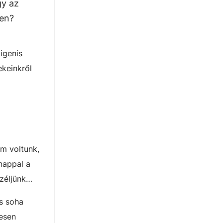
gy az
ben?
igenis
ekeinkről
m voltunk,
nappal a
széljünk…
és soha
jesen