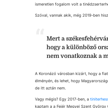
ismeretlen fogalom volt a tinédzserterh
Szóval, vannak akik, még 2019-ben his
Mert a székesfehérvá
hogy a különböző orsz
nem vonatkoznak a m
A Koronázó városban kizárt, hogy a fia
élményén, és lehet, hogy Magyarországo
de itt aztán nem.
Vagy mégis? Egy 2017-ben, a
tiniterhe
kaptam a a Fejér Megyei Szent György 