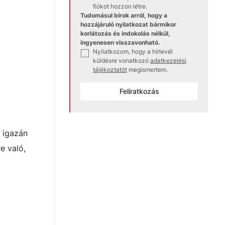
fiókot hozzon létre.
Tudomásul bírok arról, hogy a
hozzájáruló nyilatkozat bármikor
korlátozás és indokolás nélkül,
ingyenesen visszavonható.
Nyilatkozom, hogy a hírlevél
✓
küldésre vonatkozó
adatkezelési
tájékoztatót
megismertem.
Feliratkozás
 igazán
e való,