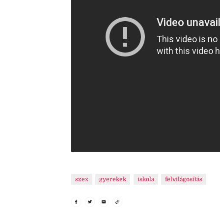
szex
gyerekek
iskola
felvilágosítás