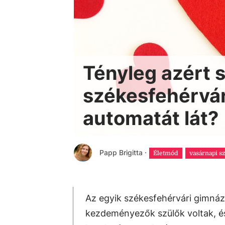
Tényleg azért 
székesfehérvár
automatát lát?
Papp Brigitta
·
Életmód
vasárnapi s
Az egyik székesfehérvári gimná
kezdeményezők szülők voltak, és