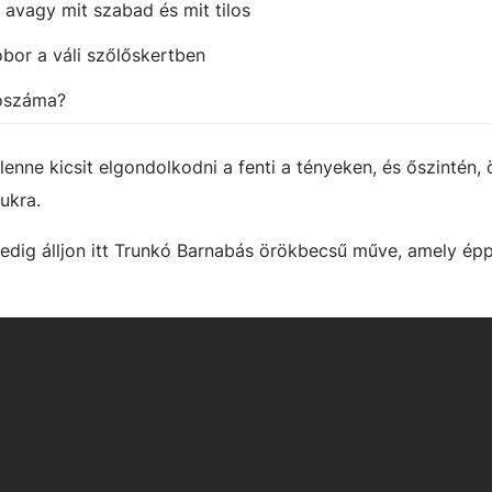
– avagy mit szabad és mit tilos
bor a váli szőlőskertben
tószáma?
enne kicsit elgondolkodni a fenti a tényeken, és őszintén, 
ukra.
dig álljon itt Trunkó Barnabás örökbecsű műve, amely ép