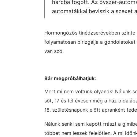
harcba fogott. Az óvszer-automa
automatákkal beviszik a szexet
Hormongőzös tinédzserévekben szinte ki
folyamatosan birizgálja a gondolatokat 
van szó.
Bár megpróbálhatjuk:
Mert mi nem voltunk olyanok! Nálunk se
sőt, 17 és fél évesen még a ház oldalá
18. születésnapunk előtt apránként fed
Nálunk senki sem kapott frászt a gimibe
többet nem leszek felelőtlen. A mi időn