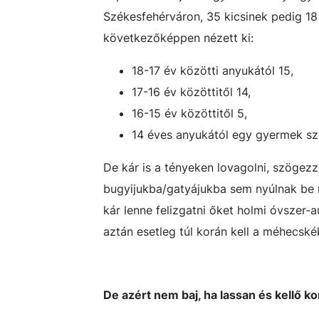
Székesfehérváron, 35 kicsinek pedig 18 
következőképpen nézett ki:
18-17 év közötti anyukától 15,
17-16 év közöttitől 14,
16-15 év közöttitől 5,
14 éves anyukától egy gyermek szü
De kár is a tényeken lovagolni, szögezz
bugyijukba/gatyájukba sem nyúlnak be 
kár lenne felizgatni őket holmi óvszer
aztán esetleg túl korán kell a méhecsk
De azért nem baj, ha lassan és kellő 