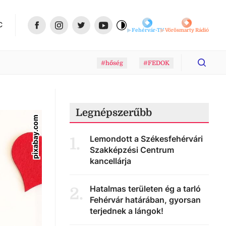
C
Fehérvár-TV
Vörösmarty Rádió
#hőség
#FEDOK
Legnépszerűbb
pixabay.com
Lemondott a Székesfehérvári
1
.
Szakképzési Centrum
kancellárja
Hatalmas területen ég a tarló
2
.
Fehérvár határában, gyorsan
terjednek a lángok!