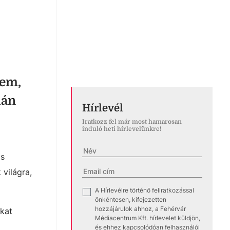
nem,
lán
Hírlevél
Iratkozz fel már most hamarosan
induló heti hírlevelünkre!
is
világra,
A Hírlevélre történő feliratkozással
✓
önkéntesen, kifejezetten
hozzájárulok ahhoz, a Fehérvár
kat
Médiacentrum Kft. hírlevelet küldjön,
és ehhez kapcsolódóan felhasználói