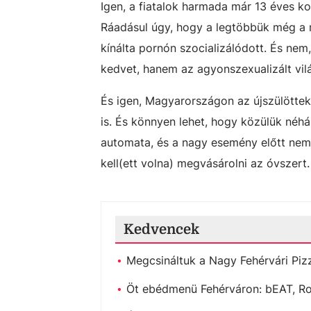
Igen, a fiatalok harmada már 13 éves k
Ráadásul úgy, hogy a legtöbbük még a m
kínálta pornón szocializálódott. És ne
kedvet, hanem az agyonszexualizált vilá
És igen, Magyarországon az újszülötte
is. És könnyen lehet, hogy közülük néh
automata, és a nagy esemény előtt nem
kell(ett volna) megvásárolni az óvszert.
Kedvencek
Megcsináltuk a Nagy Fehérvári Piz
Öt ebédmenü Fehérváron: bEAT, Ros