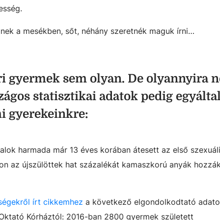
esség.
znek a mesékben, sőt, néhány szeretnék maguk írni…
ri gyermek sem olyan. De olyannyira 
ágos statisztikai adatok pedig egyálta
i gyerekeinkre:
talok harmada már 13 éves korában átesett az első szexuál
n az újszülöttek hat százalékát kamaszkorú anyák hozzák 
sségekről írt cikkemhez
a következő elgondolkodtató adato
Oktató Kórháztól: 2016-ban 2800 gyermek született