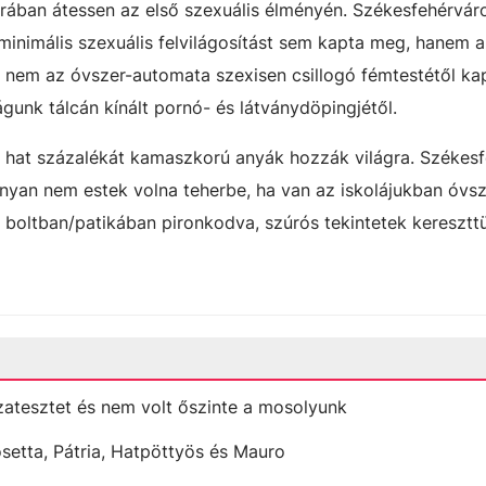
orában átessen az első szexuális élményén. Székesfehérváro
inimális szexuális felvilágosítást sem kapta meg, hanem a
m, nem az óvszer-automata szexisen csillogó fémtestétől ka
gunk tálcán kínált pornó- és látványdöpingjétől.
k hat százalékát kamaszkorú anyák hozzák világra. Székes
ányan nem estek volna teherbe, ha van az iskolájukban óvsz
 boltban/patikában pironkodva, szúrós tekintetek kereszt
zatesztet és nem volt őszinte a mosolyunk
etta, Pátria, Hatpöttyös és Mauro