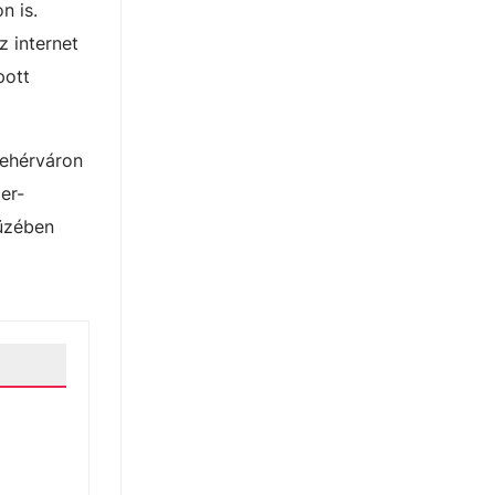
n is.
z internet
pott
fehérváron
er-
tüzében