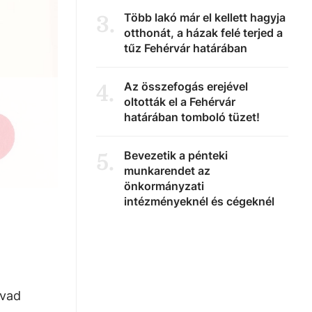
Több lakó már el kellett hagyja
3
.
otthonát, a házak felé terjed a
tűz Fehérvár határában
Az összefogás erejével
4
.
oltották el a Fehérvár
határában tomboló tüzet!
Bevezetik a pénteki
5
.
munkarendet az
önkormányzati
intézményeknél és cégeknél
 vad