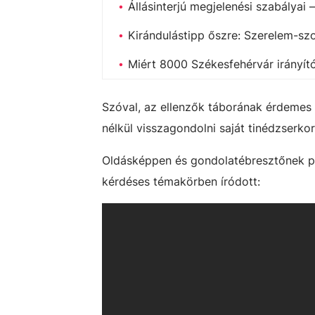
Állásinterjú megjelenési szabályai 
Kirándulástipp őszre: Szerelem-szo
Miért 8000 Székesfehérvár irányí
Szóval, az ellenzők táborának érdemes l
nélkül visszagondolni saját tinédzserkor
Oldásképpen és gondolatébresztőnek pe
kérdéses témakörben íródott: