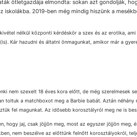
ták ötletgazdája elmondta: sokan azt gondolják, ho
 az iskolákba. 2019-ben még mindig hiszünk a mesék
vétel nélkül központi kérdéskör a szex és az erotika, ami 
(is). Kár hazudni és áltatni önmagunkat, amikor már a gyer
nki nem szexelt 18 éves kora előtt, de még szerelmesek se
ban toltuk a matchboxot meg a Barbie babát. Aztán néhány 
eztük fel magunkat. Az idősebb korosztályról meg ne is be
n, hogy jaj, csak jöjjön meg, most az egyszer jöjjön meg, 
kben, nem beszélve az előttünk felnőtt korosztályokról, tel