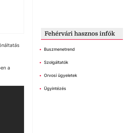
Fehérvári hasznos infók
önáltatás
•
Buszmenetrend
•
Szolgáltatók
pen a
•
Orvosi ügyeletek
•
Ügyintézés