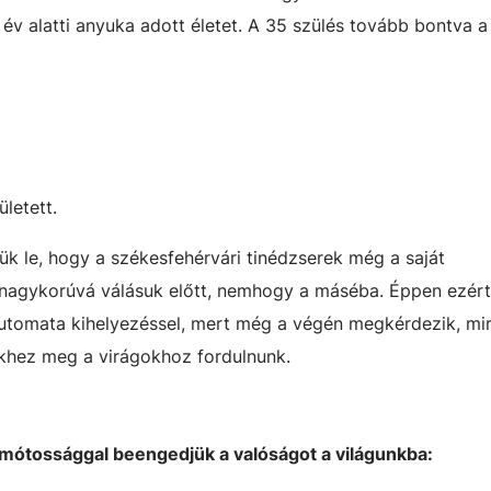
év alatti anyuka adott életet. A 35 szülés tovább bontva a
letett.
ük le, hogy a székesfehérvári tinédzserek még a saját
nagykorúvá válásuk előtt, nemhogy a máséba. Éppen ezért
-automata kihelyezéssel, mert még a végén megkérdezik, mir
ékhez meg a virágokhoz fordulnunk.
komótossággal beengedjük a valóságot a világunkba: