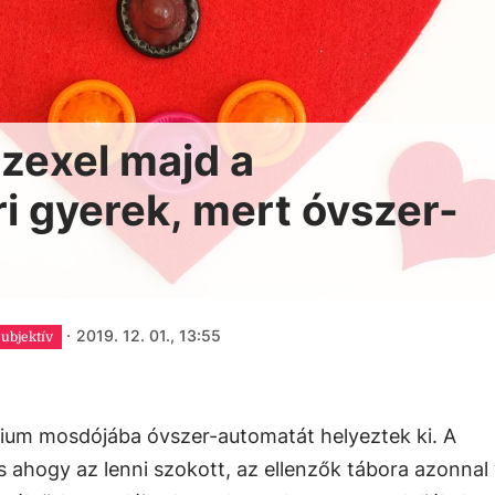
szexel majd a
i gyerek, mert óvszer-
·
2019. 12. 01., 13:55
zubjektív
zium mosdójába óvszer-automatát helyeztek ki. A
 ahogy az lenni szokott, az ellenzők tábora azonnal