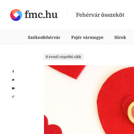
fmc.hu
Fehérvár összeköt
Székesfehérvár
Fejér vármegye
Hírek
6 évnél régebbi cikk