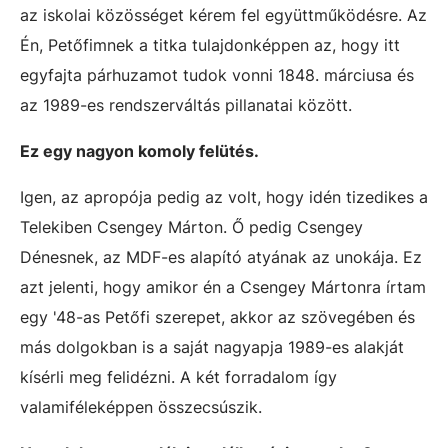
az iskolai közösséget kérem fel együttműködésre. Az
Én, Petőfimnek a titka tulajdonképpen az, hogy itt
egyfajta párhuzamot tudok vonni 1848. márciusa és
az 1989-es rendszerváltás pillanatai között.
Ez egy nagyon komoly felütés.
Igen, az apropója pedig az volt, hogy idén tizedikes a
Telekiben Csengey Márton. Ő pedig Csengey
Dénesnek, az MDF-es alapító atyának az unokája. Ez
azt jelenti, hogy amikor én a Csengey Mártonra írtam
egy '48-as Petőfi szerepet, akkor az szövegében és
más dolgokban is a saját nagyapja 1989-es alakját
kísérli meg felidézni. A két forradalom így
valamiféleképpen összecsúszik.