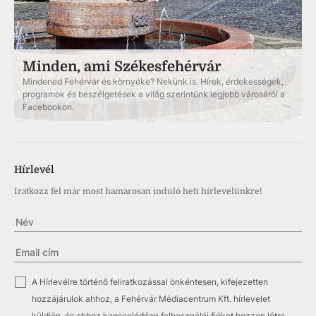
Minden, ami Székesfehérvár
Mindened Fehérvár és környéke? Nekünk is. Hírek, érdekességek,
programok és beszélgetések a világ szerintünk legjobb városáról a
Facebookon.
Hírlevél
Iratkozz fel már most hamarosan induló heti hírlevelünkre!
✓
A Hírlevélre történő feliratkozással önkéntesen, kifejezetten
hozzájárulok ahhoz, a Fehérvár Médiacentrum Kft. hírlevelet
küldjön, és ehhez kapcsolódóan felhasználói fiókot hozzon létre.