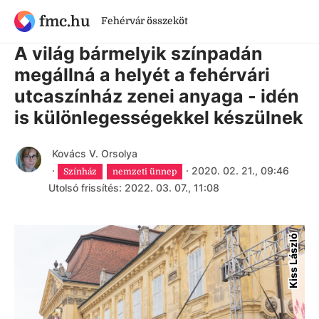
fmc.hu
Fehérvár összeköt
6 évnél régebbi cikk
A világ bármelyik színpadán
megállná a helyét a fehérvári
utcaszínház zenei anyaga - idén
is különlegességekkel készülnek
Kovács V. Orsolya
·
·
2020. 02. 21., 09:46
Színház
nemzeti ünnep
Utolsó frissítés: 2022. 03. 07., 11:08
Kiss László