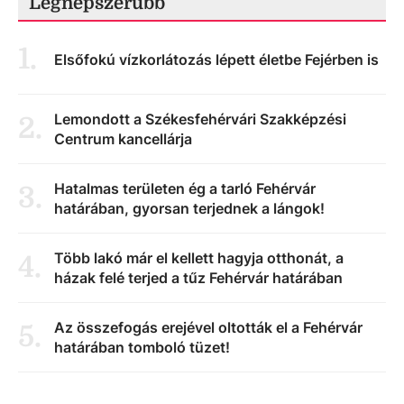
Legnépszerűbb
1
.
Elsőfokú vízkorlátozás lépett életbe Fejérben is
Lemondott a Székesfehérvári Szakképzési
2
.
Centrum kancellárja
Hatalmas területen ég a tarló Fehérvár
3
.
határában, gyorsan terjednek a lángok!
Több lakó már el kellett hagyja otthonát, a
4
.
házak felé terjed a tűz Fehérvár határában
Az összefogás erejével oltották el a Fehérvár
5
.
határában tomboló tüzet!