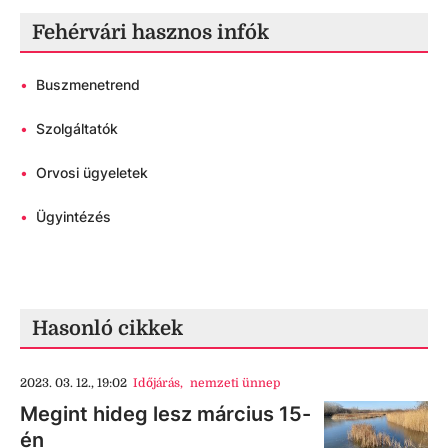
Fehérvári hasznos infók
•
Buszmenetrend
•
Szolgáltatók
•
Orvosi ügyeletek
•
Ügyintézés
Hasonló cikkek
2023. 03. 12., 19:02
Időjárás
,
nemzeti ünnep
Megint hideg lesz március 15-
én