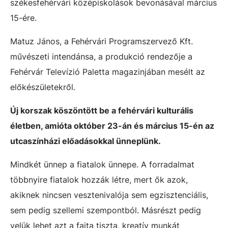
székesfehérvári középiskolások bevonásával március
15-ére.
Matuz János, a Fehérvári Programszervező Kft.
művészeti intendánsa, a produkció rendezője a
Fehérvár Televízió Paletta magazinjában mesélt az
előkészületekről.
Új korszak köszöntött be a fehérvári kulturális
életben, amióta október 23-án és március 15-én az
utcaszínházi előadásokkal ünneplünk.
Mindkét ünnep a fiatalok ünnepe. A forradalmat
többnyire fiatalok hozzák létre, mert ők azok,
akiknek nincsen vesztenivalója sem egzisztenciális,
sem pedig szellemi szempontból. Másrészt pedig
velük lehet azt a fajta tiszta, kreatív munkát