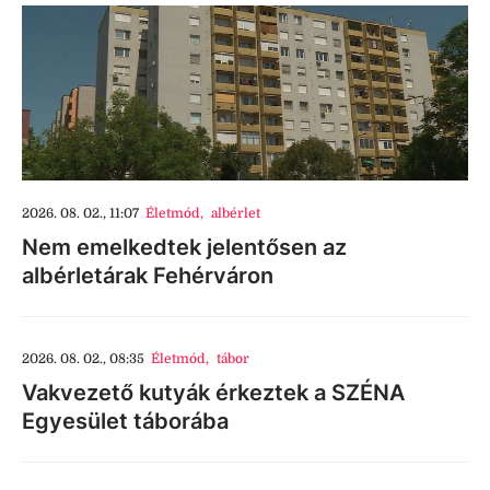
2026. 08. 02., 11:07
Életmód
,
albérlet
Nem emelkedtek jelentősen az
albérletárak Fehérváron
2026. 08. 02., 08:35
Életmód
,
tábor
Vakvezető kutyák érkeztek a SZÉNA
Egyesület táborába