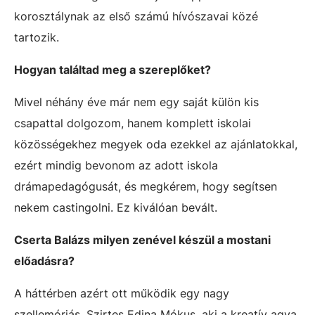
korosztálynak az első számú hívószavai közé
tartozik.
Hogyan találtad meg a szereplőket?
Mivel néhány éve már nem egy saját külön kis
csapattal dolgozom, hanem komplett iskolai
közösségekhez megyek oda ezekkel az ajánlatokkal,
ezért mindig bevonom az adott iskola
drámapedagógusát, és megkérem, hogy segítsen
nekem castingolni. Ez kiválóan bevált.
Cserta Balázs milyen zenével készül a mostani
előadásra?
A háttérben azért ott működik egy nagy
szellemóriás, Szirtes Edina Mókus, aki a kreatív agya