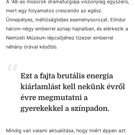
A '48-as műsorok dramaturgiája viszonylag egyszerű,
mert egy folyamatos crescendo az egész.
Ünnepélyes, méltóságteljes eseménysorozat. Elindul
három-négy emberrel aznap hajnalban, és elérkezik a
Nemzeti Múzeum lépcsőjéhez tízezer emberrel
néhány órával később.
Ezt a fajta brutális energia
kiárlamlást kell nekünk évről
évre megmutatni a
gyerekekkel a színpadon.
Mindig van valami aktualitása, hogy miért éppen azt