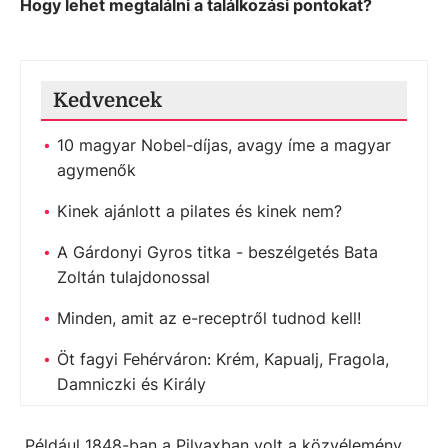
Hogy lehet megtalálni a találkozási pontokat?
Kedvencek
10 magyar Nobel-díjas, avagy íme a magyar
agymenők
Kinek ajánlott a pilates és kinek nem?
A Gárdonyi Gyros titka - beszélgetés Bata
Zoltán tulajdonossal
Minden, amit az e-receptről tudnod kell!
Öt fagyi Fehérváron: Krém, Kapualj, Fragola,
Damniczki és Király
Például 1848-ban a Pilvaxban volt a közvélemény