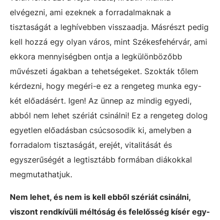
elvégezni, ami ezeknek a forradalmaknak a
tisztaságát a leghívebben visszaadja. Másrészt pedig
kell hozzá egy olyan város, mint Székesfehérvár, ami
ekkora mennyiségben ontja a legkülönbözőbb
művészeti ágakban a tehetségeket. Szokták tőlem
kérdezni, hogy megéri-e ez a rengeteg munka egy-
két előadásért. Igen! Az ünnep az mindig egyedi,
abból nem lehet szériát csinálni! Ez a rengeteg dolog
egyetlen előadásban csúcsosodik ki, amelyben a
forradalom tisztaságát, erejét, vitalitását és
egyszerűségét a legtisztább formában diákokkal
megmutathatjuk.
Nem lehet, és nem is kell ebből szériát csinálni,
viszont rendkívüli méltóság és felelősség kísér egy-