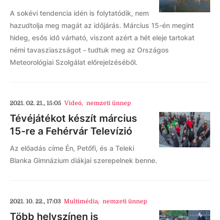
A sokévi tendencia idén is folytatódik, nem
hazudtolja meg magát az időjárás. Március 15-én megint
hideg, esős idő várható, viszont azért a hét eleje tartokat
némi tavasziaszságot - tudtuk meg az Országos
Meteorológiai Szolgálat előrejelzéséből.
2021. 02. 21., 15:05
Videó
,
nemzeti ünnep
Tévéjátékot készít március
15-re a Fehérvár Televízió
Az előadás címe Én, Petőfi, és a Teleki
Blanka Gimnázium diákjai szerepelnek benne.
2021. 10. 22., 17:03
Multimédia
,
nemzeti ünnep
Több helyszínen is