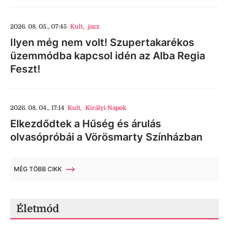
2026. 08. 05., 07:45
Kult
,
jazz
Ilyen még nem volt! Szupertakarékos
üzemmódba kapcsol idén az Alba Regia
Feszt!
2026. 08. 04., 17:14
Kult
,
Királyi Napok
Elkezdődtek a Hűség és árulás
olvasópróbái a Vörösmarty Színházban
MÉG TÖBB CIKK
Életmód