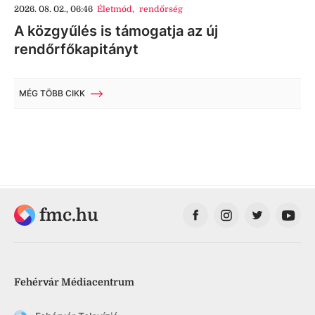
2026. 08. 02., 06:46
Életmód
,
rendőrség
A közgyűlés is támogatja az új
rendőrfőkapitányt
MÉG TÖBB CIKK
fmc.hu
Fehérvár Médiacentrum