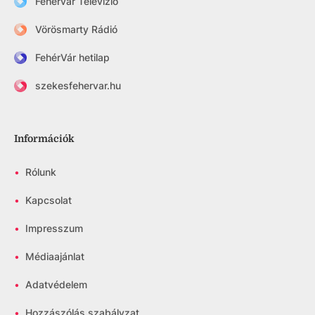
Fehérvár Televízió
Vörösmarty Rádió
FehérVár hetilap
szekesfehervar.hu
Információk
•
Rólunk
•
Kapcsolat
•
Impresszum
•
Médiaajánlat
•
Adatvédelem
•
Hozzászólás szabályzat