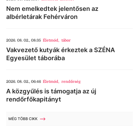
Nem emelkedtek jelentősen az
albérletárak Fehérváron
2026. 08. 02., 08:35
Életmód
,
tábor
Vakvezető kutyák érkeztek a SZÉNA
Egyesület táborába
2026. 08. 02., 06:46
Életmód
,
rendőrség
A közgyűlés is támogatja az új
rendőrfőkapitányt
MÉG TÖBB CIKK