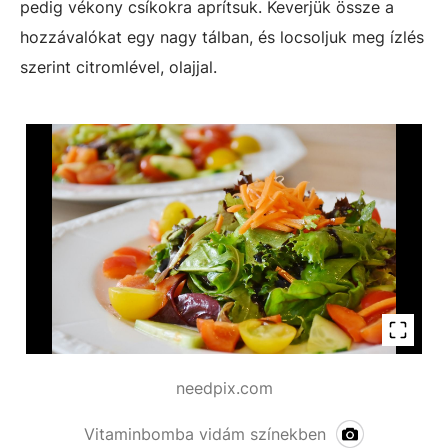
pedig vékony csíkokra aprítsuk. Keverjük össze a
hozzávalókat egy nagy tálban, és locsoljuk meg ízlés
szerint citromlével, olajjal.
needpix.com
Vitaminbomba vidám színekben