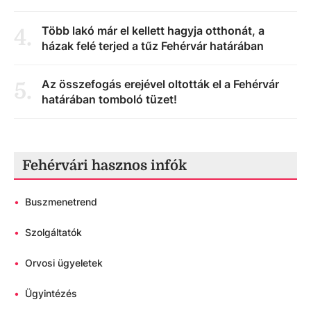
Több lakó már el kellett hagyja otthonát, a
4
.
házak felé terjed a tűz Fehérvár határában
Az összefogás erejével oltották el a Fehérvár
5
.
határában tomboló tüzet!
Fehérvári hasznos infók
•
Buszmenetrend
•
Szolgáltatók
•
Orvosi ügyeletek
•
Ügyintézés