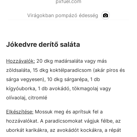
pxfuel.com
Virágokban pompázó édesség
Jókedvre derítő saláta
Hozzávalók:
20 dkg madársaláta vagy más
zöldsaláta, 15 dkg koktélparadicsom (akár piros és
sárga vegyesen), 10 dkg sárgarépa, 1 db
kígyóuborka, 1 db avokádó, tökmagolaj vagy
olívaolaj, citromlé
Elkészítése:
Mossuk meg és aprítsuk fel a
hozzávalókat. A paradicsomokat vágjuk félbe, az
uborkát karikákra, az avokádót kockákra, a répát