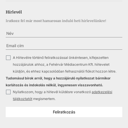
Hírlevél
Iratkozz fel már most hamarosan induló heti hírlevelünkre!
✓
A Hírlevélre történő feliratkozással önkéntesen, kifejezetten
hozzájárulok ahhoz, a Fehérvár Médiacentrum Kft. hírlevelet
küldjön, és ehhez kapcsolódóan felhasználói fiókot hozzon létre.
Tudomásul bírok arról, hogy a hozzájáruló nyilatkozat bármikor
korlátozás és indokolás nélkül, ingyenesen visszavonható.
✓
Nyilatkozom, hogy a hírlevél küldésre vonatkozó
adatkezelési
tájékoztatót
megismertem.
Feliratkozás