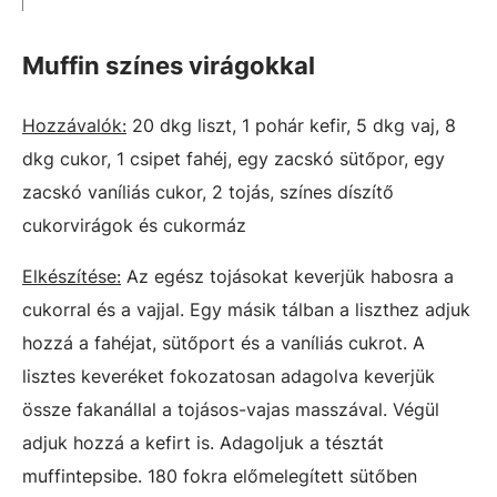
Muffin színes virágokkal
Hozzávalók:
20 dkg liszt, 1 pohár kefir, 5 dkg vaj, 8
dkg cukor, 1 csipet fahéj, egy zacskó sütőpor, egy
zacskó vaníliás cukor, 2 tojás, színes díszítő
cukorvirágok és cukormáz
Elkészítése:
Az egész tojásokat keverjük habosra a
cukorral és a vajjal. Egy másik tálban a liszthez adjuk
hozzá a fahéjat, sütőport és a vaníliás cukrot. A
lisztes keveréket fokozatosan adagolva keverjük
össze fakanállal a tojásos-vajas masszával. Végül
adjuk hozzá a kefirt is. Adagoljuk a tésztát
muffintepsibe. 180 fokra előmelegített sütőben