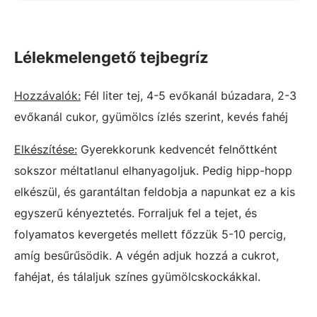
Lélekmelengető tejbegríz
Hozzávalók:
Fél liter tej, 4-5 evőkanál búzadara, 2-3
evőkanál cukor, gyümölcs ízlés szerint, kevés fahéj
Elkészítése:
Gyerekkorunk kedvencét felnőttként
sokszor méltatlanul elhanyagoljuk. Pedig hipp-hopp
elkészül, és garantáltan feldobja a napunkat ez a kis
egyszerű kényeztetés. Forraljuk fel a tejet, és
folyamatos kevergetés mellett főzzük 5-10 percig,
amíg besűrűsödik. A végén adjuk hozzá a cukrot,
fahéjat, és tálaljuk színes gyümölcskockákkal.