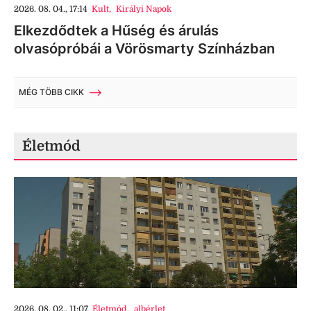
2026. 08. 04., 17:14
Kult
,
Királyi Napok
Elkezdődtek a Hűség és árulás
olvasópróbái a Vörösmarty Színházban
MÉG TÖBB CIKK
Életmód
2026. 08. 02., 11:07
Életmód
,
albérlet