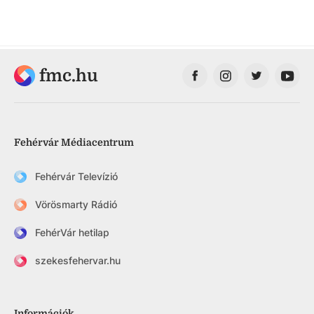
fmc.hu
Fehérvár Médiacentrum
Fehérvár Televízió
Vörösmarty Rádió
FehérVár hetilap
szekesfehervar.hu
Információk