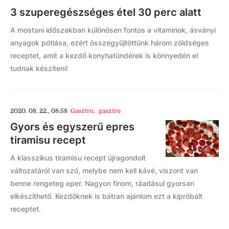
3 szuperegészséges étel 30 perc alatt
A mostani időszakban különösen fontos a vitaminok, ásványi
anyagok pótlása, ezért összegyűjtöttünk három zöldséges
receptet, amit a kezdő konyhatündérek is könnyedén el
tudnak készíteni!
2020. 08. 22., 08:58
Gasztro
,
gasztro
Gyors és egyszerű epres
tiramisu recept
A klasszikus tiramisu recept újragondolt
változatáról van szó, melybe nem kell kávé, viszont van
benne rengeteg eper. Nagyon finom, ráadásul gyorsan
elkészíthető. Kezdőknek is bátran ajánlom ezt a kipróbált
receptet.