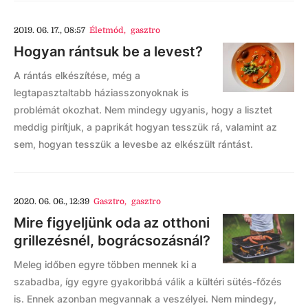
2019. 06. 17., 08:57
Életmód
,
gasztro
Hogyan rántsuk be a levest?
A rántás elkészítése, még a
legtapasztaltabb háziasszonyoknak is
problémát okozhat. Nem mindegy ugyanis, hogy a lisztet
meddig pirítjuk, a paprikát hogyan tesszük rá, valamint az
sem, hogyan tesszük a levesbe az elkészült rántást.
2020. 06. 06., 12:39
Gasztro
,
gasztro
Mire figyeljünk oda az otthoni
grillezésnél, bográcsozásnál?
Meleg időben egyre többen mennek ki a
szabadba, így egyre gyakoribbá válik a kültéri sütés-főzés
is. Ennek azonban megvannak a veszélyei. Nem mindegy,