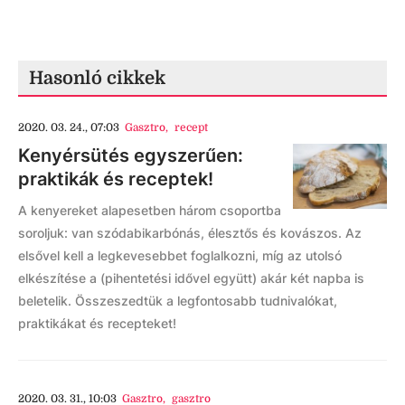
Hasonló cikkek
2020. 03. 24., 07:03
Gasztro
,
recept
Kenyérsütés egyszerűen:
praktikák és receptek!
A kenyereket alapesetben három csoportba
soroljuk: van szódabikarbónás, élesztős és kovászos. Az
elsővel kell a legkevesebbet foglalkozni, míg az utolsó
elkészítése a (pihentetési idővel együtt) akár két napba is
beletelik. Összeszedtük a legfontosabb tudnivalókat,
praktikákat és recepteket!
2020. 03. 31., 10:03
Gasztro
,
gasztro