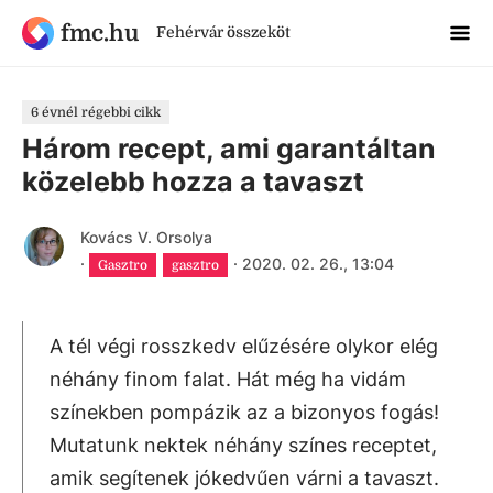
fmc.hu
Fehérvár összeköt
6 évnél régebbi cikk
Három recept, ami garantáltan
közelebb hozza a tavaszt
Kovács V. Orsolya
·
·
2020. 02. 26., 13:04
Gasztro
gasztro
A tél végi rosszkedv elűzésére olykor elég
néhány finom falat. Hát még ha vidám
színekben pompázik az a bizonyos fogás!
Mutatunk nektek néhány színes receptet,
amik segítenek jókedvűen várni a tavaszt.