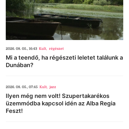
2026. 08. 05., 16:43
Kult
,
régészet
Mi a teendő, ha régészeti leletet találunk a
Dunában?
2026. 08. 05., 07:45
Kult
,
jazz
Ilyen még nem volt! Szupertakarékos
üzemmódba kapcsol idén az Alba Regia
Feszt!