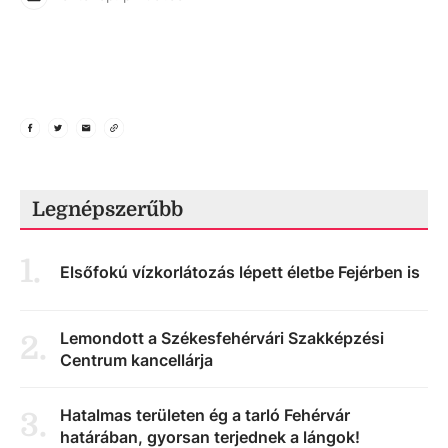
Legnépszerűbb
1
.
Elsőfokú vízkorlátozás lépett életbe Fejérben is
Lemondott a Székesfehérvári Szakképzési
2
.
Centrum kancellárja
Hatalmas területen ég a tarló Fehérvár
3
.
határában, gyorsan terjednek a lángok!