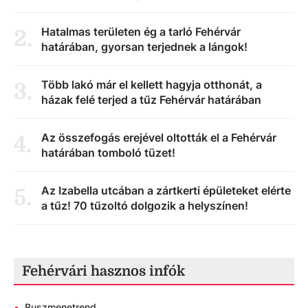
Hatalmas területen ég a tarló Fehérvár
2
.
határában, gyorsan terjednek a lángok!
Több lakó már el kellett hagyja otthonát, a
3
.
házak felé terjed a tűz Fehérvár határában
Az összefogás erejével oltották el a Fehérvár
4
.
határában tomboló tüzet!
Az Izabella utcában a zártkerti épületeket elérte
5
.
a tűz! 70 tűzoltó dolgozik a helyszínen!
Fehérvári hasznos infók
•
Buszmenetrend