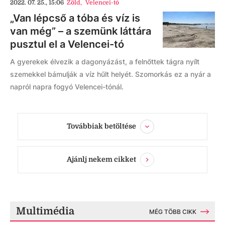
2022. 07. 25., 15:06
Zöld
,
Velencei-tó
„Van lépcső a tóba és víz is
van még” – a szemünk láttára
pusztul el a Velencei-tó
A gyerekek élvezik a dagonyázást, a felnőttek tágra nyílt
szemekkel bámulják a víz hűlt helyét. Szomorkás ez a nyár a
napról napra fogyó Velencei-tónál.
Továbbiak betöltése
Ajánlj nekem cikket
Multimédia
MÉG TÖBB CIKK