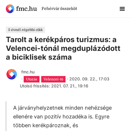
fmc.hu
Fehérvár összeköt
5 évnél régebbi cikk
Tarolt a kerékpáros turizmus: a
Velencei-tónál megduplázódott
a biciklisek száma
fmc.hu
·
·
2020. 09. 22., 17:03
Utazás
Velencei-tó
Utolsó frissítés: 2021. 07. 21., 19:16
A járványhelyzetnek minden nehézsége
ellenére van pozitív hozadéka is. Egyre
többen kerékpároznak, és