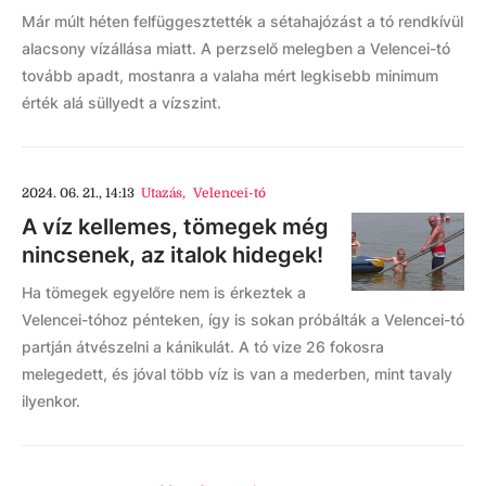
Már múlt héten felfüggesztették a sétahajózást a tó rendkívül
alacsony vízállása miatt. A perzselő melegben a Velencei-tó
tovább apadt, mostanra a valaha mért legkisebb minimum
érték alá süllyedt a vízszint.
2024. 06. 21., 14:13
Utazás
,
Velencei-tó
A víz kellemes, tömegek még
nincsenek, az italok hidegek!
Ha tömegek egyelőre nem is érkeztek a
Velencei-tóhoz pénteken, így is sokan próbálták a Velencei-tó
partján átvészelni a kánikulát. A tó vize 26 fokosra
melegedett, és jóval több víz is van a mederben, mint tavaly
ilyenkor.