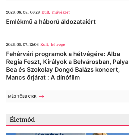
2026. 08. 08., 06:29
Kult
,
művészet
Emlékmű a háború áldozataiért
2026. 08. 07., 12:06
Kult
,
hétvége
Fehérvári programok a hétvégére: Alba
Regia Feszt, Királyok a Belvárosban, Palya
Bea és Szokolay Dongó Balázs koncert,
Mancs őrjárat : A dínófilm
MÉG TÖBB CIKK
Életmód