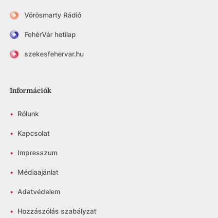
Vörösmarty Rádió
FehérVár hetilap
szekesfehervar.hu
Információk
•
Rólunk
•
Kapcsolat
•
Impresszum
•
Médiaajánlat
•
Adatvédelem
•
Hozzászólás szabályzat