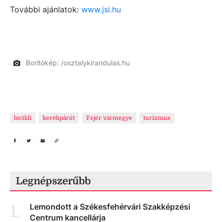
További ajánlatok:
www.jsi.hu
Borítókép: /osztalykirandulas.hu
bicikli
kerékpárút
Fejér vármegye
turizmus
Legnépszerűbb
Lemondott a Székesfehérvári Szakképzési
1
.
Centrum kancellárja