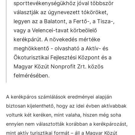
sporttevékenységükhöz jóval többször
választják az úgynevezett tóköröket,
legyen az a Balatont, a Fertő-, a Tisza-,
vagy a Velencei-tavat körbeölelő
kerékpárút. A növekedés mértéke
meghökkentő - olvasható a Aktív- és
Ökoturisztikai Fejlesztési Központ és a
Magyar Közút Nonprofit Zrt. közös
felmérésében.
A kerékpáros számlálások eredményei alapján
biztosan kijelenthető, hogy az idei évben aktívabbak
voltunk két keréken, mint valaha, hiszen még soha
ennyien nem választották korábban a kerékpározást,
mint aktív turisztikai formát – áll a Magyar Közút