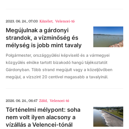
2023. 06. 24., 07:03
Közélet
,
Velencei-tó
Megújulnak a gárdonyi
strandok, a vízminőség és
mélység is jobb mint tavaly
Polgármester, országgyűlési képviselő és a vármegyei
közgyűlés elnöke tartott bizakodó hangú tájékoztatót
Gárdonyban. Több strand megújult vagy a közeljövőben
megújul, a vízszint 20 centivel magasabb a tavalyinál.
2026. 06. 24., 06:47
Zöld
,
Velencei-tó
Történelmi mélypont: soha
nem volt ilyen alacsony a
vízállás a Velencei-tónál