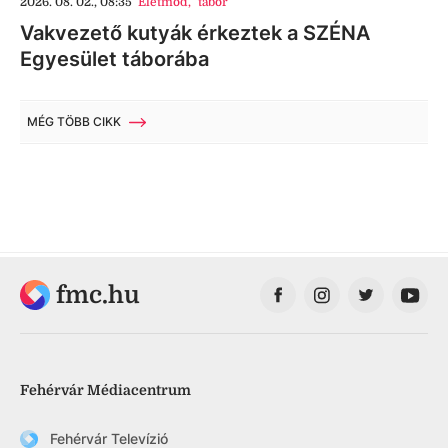
2026. 08. 02., 08:35
Életmód
,
tábor
Vakvezető kutyák érkeztek a SZÉNA
Egyesület táborába
MÉG TÖBB CIKK
fmc.hu
Fehérvár Médiacentrum
Fehérvár Televízió