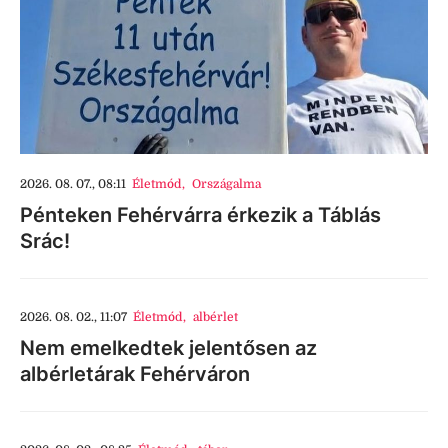
2026. 08. 07., 08:11
Életmód
,
Országalma
Pénteken Fehérvárra érkezik a Táblás
Srác!
2026. 08. 02., 11:07
Életmód
,
albérlet
Nem emelkedtek jelentősen az
albérletárak Fehérváron