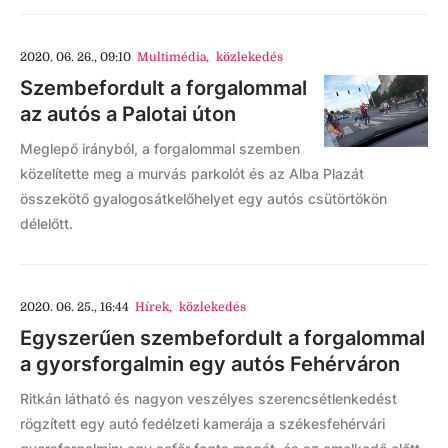
2020. 06. 26., 09:10
Multimédia
,
közlekedés
Szembefordult a forgalommal
az autós a Palotai úton
Meglepő irányból, a forgalommal szemben
közelítette meg a murvás parkolót és az Alba Plazát
összekötő gyalogosátkelőhelyet egy autós csütörtökön
délelőtt.
2020. 06. 25., 16:44
Hírek
,
közlekedés
Egyszerűen szembefordult a forgalommal
a gyorsforgalmin egy autós Fehérváron
Ritkán látható és nagyon veszélyes szerencsétlenkedést
rögzített egy autó fedélzeti kamerája a székesfehérvári