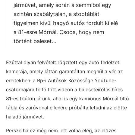
járművet, amely során a semmiből egy
szintén szabálytalan, a stoptáblát
figyelmen kívül hagyó autós fordult ki elé
a 81-esre Mórnál. Csoda, hogy nem
történt baleset...
Ezúttal olyan felvételt rögzített egy autó fedélzeti
kamerája, amely láttán garantáltan meghűl a vér az
ereitekben: a Bp-i Autósok Közössége YouTube-
csatornájára feltöltött videón a baleseteiről is híres
81-es főúton járunk, ahol is egy kamionos Mórnál tiltó
tábla és záróvonal ellenére próbálta letudni az előtte
haladó járművet.
Persze ha ez még nem lett volna elég, az előzés