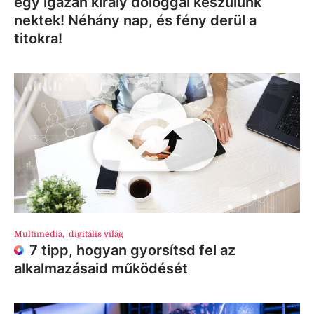
egy igazán király dologgal készülünk
nektek! Néhány nap, és fény derül a
titokra!
Multimédia
,
digitális világ
7 tipp, hogyan gyorsítsd fel az
alkalmazásaid működését