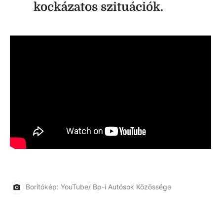
kockázatos szituációk.
Borítókép: YouTube/ Bp-i Autósok Közössége