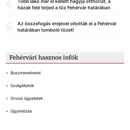
Több lakó már el kellett hagyja otthonát, a
4
.
házak felé terjed a tűz Fehérvár határában
Az összefogás erejével oltották el a Fehérvár
5
.
határában tomboló tüzet!
Fehérvári hasznos infók
•
Buszmenetrend
•
Szolgáltatók
•
Orvosi ügyeletek
•
Ügyintézés