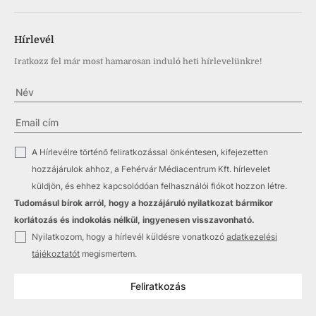
Hírlevél
Iratkozz fel már most hamarosan induló heti hírlevelünkre!
✓
A Hírlevélre történő feliratkozással önkéntesen, kifejezetten
hozzájárulok ahhoz, a Fehérvár Médiacentrum Kft. hírlevelet
küldjön, és ehhez kapcsolódóan felhasználói fiókot hozzon létre.
Tudomásul bírok arról, hogy a hozzájáruló nyilatkozat bármikor
korlátozás és indokolás nélkül, ingyenesen visszavonható.
✓
Nyilatkozom, hogy a hírlevél küldésre vonatkozó
adatkezelési
tájékoztatót
megismertem.
Feliratkozás