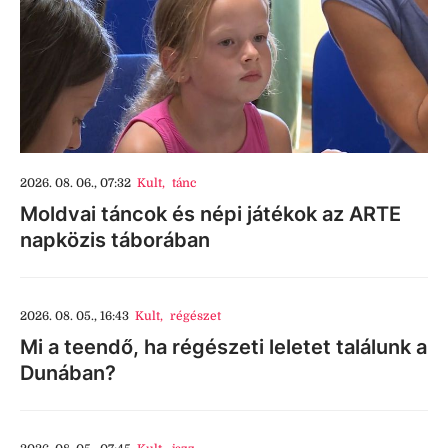
2026. 08. 06., 07:32
Kult
,
tánc
Moldvai táncok és népi játékok az ARTE
napközis táborában
2026. 08. 05., 16:43
Kult
,
régészet
Mi a teendő, ha régészeti leletet találunk a
Dunában?