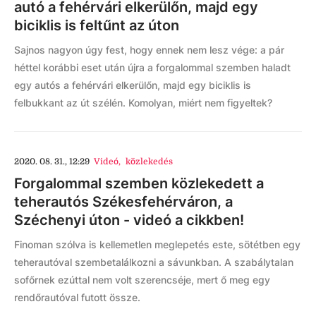
autó a fehérvári elkerülőn, majd egy
biciklis is feltűnt az úton
Sajnos nagyon úgy fest, hogy ennek nem lesz vége: a pár
héttel korábbi eset után újra a forgalommal szemben haladt
egy autós a fehérvári elkerülőn, majd egy biciklis is
felbukkant az út szélén. Komolyan, miért nem figyeltek?
2020. 08. 31., 12:29
Videó
,
közlekedés
Forgalommal szemben közlekedett a
teherautós Székesfehérváron, a
Széchenyi úton - videó a cikkben!
Finoman szólva is kellemetlen meglepetés este, sötétben egy
teherautóval szembetalálkozni a sávunkban. A szabálytalan
sofőrnek ezúttal nem volt szerencséje, mert ő meg egy
rendőrautóval futott össze.