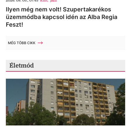
2026. 08. 05., 07:45
Kult
,
jazz
Ilyen még nem volt! Szupertakarékos
üzemmódba kapcsol idén az Alba Regia
Feszt!
MÉG TÖBB CIKK
Életmód