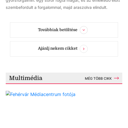
gyorsforgalmin: egy sofőr fogta magát, és az emelkedő előtt
szembefordult a forgalommal, majd araszolva elindult.
Továbbiak betöltése
Ajánlj nekem cikket
Multimédia
MÉG TÖBB CIKK