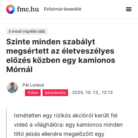
fmc.hu
Fehérvár összeköt
5 évnél régebbi cikk
Szinte minden szabályt
megsértett az életveszélyes
előzés közben egy kamionos
Mórnál
Pál Loránd
·
·
2020. 10. 13., 12:13
Videó
közlekedés
Ismételten egy rizikós akcióról került fel
videó a világhálóra: egy kamionos minden
tiltó jelzés ellenére megelőzött egy