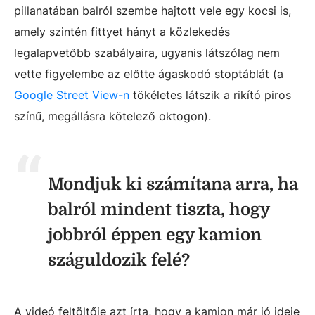
pillanatában balról szembe hajtott vele egy kocsi is,
amely szintén fittyet hányt a közlekedés
legalapvetőbb szabályaira, ugyanis látszólag nem
vette figyelembe az előtte ágaskodó stoptáblát (a
Google Street View-n
tökéletes látszik a rikító piros
színű, megállásra kötelező oktogon).
Mondjuk ki számítana arra, ha
balról mindent tiszta, hogy
jobbról éppen egy kamion
száguldozik felé?
A videó feltöltője azt írta, hogy a kamion már jó ideje