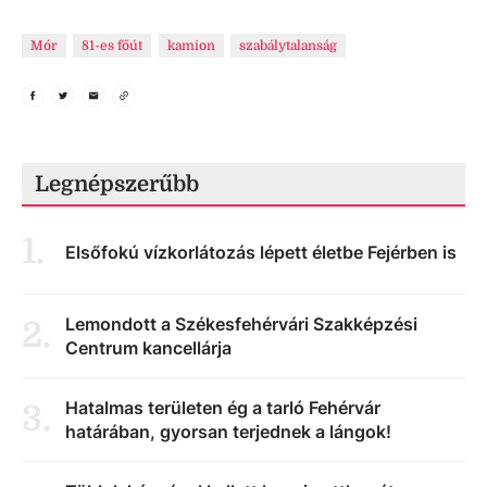
Mór
81-es főút
kamion
szabálytalanság
Legnépszerűbb
1
.
Elsőfokú vízkorlátozás lépett életbe Fejérben is
Lemondott a Székesfehérvári Szakképzési
2
.
Centrum kancellárja
Hatalmas területen ég a tarló Fehérvár
3
.
határában, gyorsan terjednek a lángok!