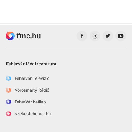
fmc.hu
Fehérvár Médiacentrum
Fehérvár Televízió
Vörösmarty Rádió
FehérVár hetilap
szekesfehervar.hu