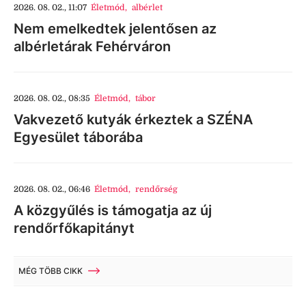
2026. 08. 02., 11:07
Életmód
,
albérlet
Nem emelkedtek jelentősen az
albérletárak Fehérváron
2026. 08. 02., 08:35
Életmód
,
tábor
Vakvezető kutyák érkeztek a SZÉNA
Egyesület táborába
2026. 08. 02., 06:46
Életmód
,
rendőrség
A közgyűlés is támogatja az új
rendőrfőkapitányt
MÉG TÖBB CIKK