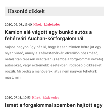
Hasonló cikkek
2020. 09. 08., 13:40
Hírek
,
közlekedés
Kamion elé vágott egy bunkó autós a
fehérvári Auchan-körforgalomnál
Sajnos nagyon úgy néz ki, hogy lassan minden hétre jut egy
olyan videó, amely a székesfehérvári elkerülőn böszméző,
netalántán teljesen világtalan (szembe a forgalommal vezető)
autósokat, vagy extrémebb esetekben, rodeózó bicikliseket
rögzíti. Mi pedig a manőverek látva nem nagyon tehetünk
mást, min...
2020. 07. 14., 10:53
Hírek
,
közlekedés
Ismét a forgalommal szemben hajtott egy