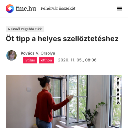
fmc.hu
Fehérvár összeköt
5 évnél régebbi cikk
Öt tipp a helyes szellőztetéshez
Kovács V. Orsolya
·
·
2020. 11. 05., 08:06
Stílus
otthon
youtube.com