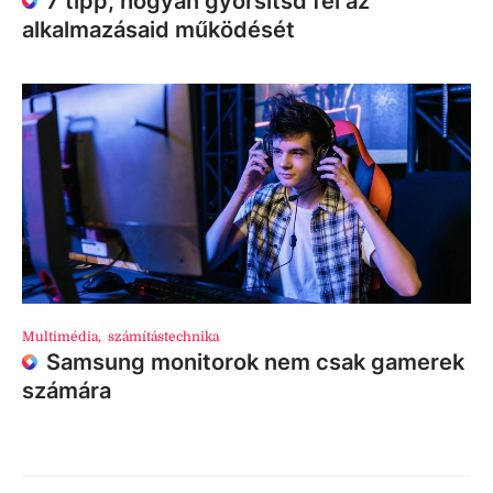
7 tipp, hogyan gyorsítsd fel az
alkalmazásaid működését
Multimédia
,
számítástechnika
Samsung monitorok nem csak gamerek
számára