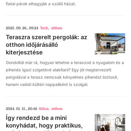
fiatal párok elhagyják a szülői házat.
2025. 09. 26., 09:24
Tech
,
otthon
Teraszra szerelt pergolák: az
otthon időjárásálló
kiterjesztése
Gondoltál már rá, hogyan lehetne a teraszod a nyugalom és a
pihenés igazi szigetévé alakítani? Egy jól megtervezett
pergolával a terasz nemcsak kényelmes pihenést biztosít,
hanem valódi kültéri nappaliként is szolgál.
2024. 01. 15., 20:46
Stílus
,
otthon
Így rendezd be a mini
konyhádat, hogy praktikus,