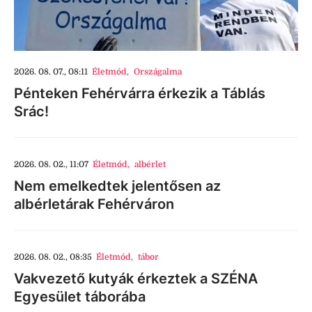
2026. 08. 07., 08:11
Életmód
,
Országalma
Pénteken Fehérvárra érkezik a Táblás
Srác!
2026. 08. 02., 11:07
Életmód
,
albérlet
Nem emelkedtek jelentősen az
albérletárak Fehérváron
2026. 08. 02., 08:35
Életmód
,
tábor
Vakvezető kutyák érkeztek a SZÉNA
Egyesület táborába