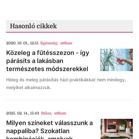
Hasonló cikkek
2020. 10. 01., 12:51
Egészség
,
otthon
Közeleg a fűtésszezon - így
párásíts a lakásban
természetes módszerekkel
Hideg és meleg párásítás házi praktikákkal: nem mindegy,
melyiket alkalmazzuk.
2025. 02. 14., 15:43
Stílus
,
otthon
Milyen színeket válasszunk a
nappaliba? Szokatlan
kombinációk, amelyek