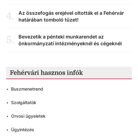
Az összefogás erejével oltották el a Fehérvár
4
.
határában tomboló tüzet!
Bevezetik a pénteki munkarendet az
5
.
önkormányzati intézményeknél és cégeknél
Fehérvári hasznos infók
•
Buszmenetrend
•
Szolgáltatók
•
Orvosi ügyeletek
•
Ügyintézés