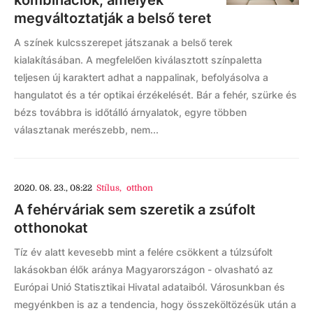
megváltoztatják a belső teret
A színek kulcsszerepet játszanak a belső terek
kialakításában. A megfelelően kiválasztott színpaletta
teljesen új karaktert adhat a nappalinak, befolyásolva a
hangulatot és a tér optikai érzékelését. Bár a fehér, szürke és
bézs továbbra is időtálló árnyalatok, egyre többen
választanak merészebb, nem...
2020. 08. 23., 08:22
Stílus
,
otthon
A fehérváriak sem szeretik a zsúfolt
otthonokat
Tíz év alatt kevesebb mint a felére csökkent a túlzsúfolt
lakásokban élők aránya Magyarországon - olvasható az
Európai Unió Statisztikai Hivatal adataiból. Városunkban és
megyénkben is az a tendencia, hogy összeköltözésük után a