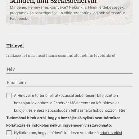
Minden, ami Székesfehérvár
Mindened Fehérvár és környéke? Nekünk is. Hírek, érdekességek,
programok és beszélgetések a világ szerintünk legjobb városáról a
Facebookon.
Hírlevél
Iratkozz fel már most hamarosan induló heti hírlevelünkre!
✓
A Hírlevélre történő feliratkozással önkéntesen, kifejezetten
hozzájárulok ahhoz, a Fehérvár Médiacentrum Kft. hírlevelet
küldjön, és ehhez kapcsolódóan felhasználói fiókot hozzon létre.
Tudomásul bírok arról, hogy a hozzájáruló nyilatkozat bármikor
korlátozás és indokolás nélkül, ingyenesen visszavonható.
✓
Nyilatkozom, hogy a hírlevél küldésre vonatkozó
adatkezelési