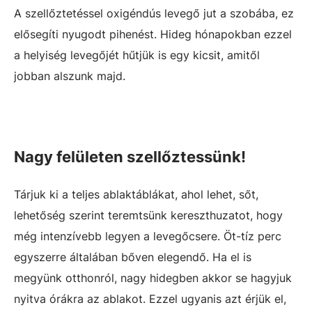
A szellőztetéssel oxigéndús levegő jut a szobába, ez
elősegíti nyugodt pihenést. Hideg hónapokban ezzel
a helyiség levegőjét hűtjük is egy kicsit, amitől
jobban alszunk majd.
Nagy felületen szellőztessünk!
Tárjuk ki a teljes ablaktáblákat, ahol lehet, sőt,
lehetőség szerint teremtsünk kereszthuzatot, hogy
még intenzívebb legyen a levegőcsere. Öt-tíz perc
egyszerre általában bőven elegendő. Ha el is
megyünk otthonról, nagy hidegben akkor se hagyjuk
nyitva órákra az ablakot. Ezzel ugyanis azt érjük el,